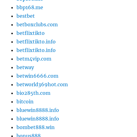
bbp168.me
bestbet
betboxclubs.com
betflixtikto
betflixtikto.info
betflixtikto.info
betm4vip.com
betway
betwin6666.com
betworld369hot.com
bio285th.com
bitcoin
bluewin8888.info
bluewin8888.info
bombet888.win
bonus888