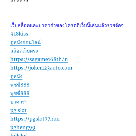
เว็บสล็อตและบาคาร่าของโครตดีเว็บนี้เล่นแล้วรวยจัดๆ
918kiss
ดูหนังออนไลน์
สล็อตเว็บตรง
https://sagame168th.in
https://joker123auto.com
ดูหนัง
พุซซี่888
พุซซี่888
บาคาร่า
pg slot
https://pgslot77.run
pgheng99
fullslot