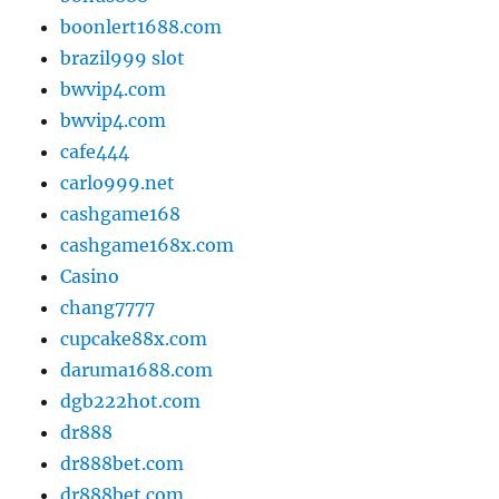
boonlert1688.com
brazil999 slot
bwvip4.com
bwvip4.com
cafe444
carlo999.net
cashgame168
cashgame168x.com
Casino
chang7777
cupcake88x.com
daruma1688.com
dgb222hot.com
dr888
dr888bet.com
dr888bet.com