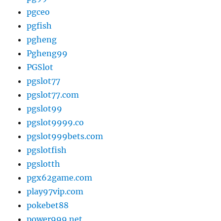
pgceo
pgfish
pgheng
Pgheng99
PGSlot
pgslot77
pgslot77.com
pgslot99
pgslot9999.co
pgslot999bets.com
pgslotfish
pgslotth
pgx62game.com
play97vip.com
pokebet88
power999.net