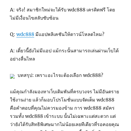
A: จริง! สมาชิกใหม่จะได้รับ wdc888 เครดิตฟรี โดย
ไม่มีเงื่อนไขสลับซับซ้อน
Q:
wdc888
มีแอปพลิเคชันให้ดาวน์โหลดไหม?
A: เดี๋ยวนี้ยังไม่มีแอป แม้กระนั้นสามารถเล่นผ่านเว็บได้
อย่างลื่นไหล
บทสรุป: เพราะอะไรจะต้องเลือก wdc888?
แม้คุณกำลังมองหาเว็บเดิมพันที่ครบวงจร ไม่มีอันตราย
ใช้งานง่าย แล้วก็มอบโปรโมชั่นแบบจัดเต็ม wdc888
คือคำตอบที่คุณไม่ควรมองข้าม การ wdc888 สมัคร
รวมทั้ง wdc888 เข้าระบบ นั้นไม่เฉพาะแต่สะดวก แต่
ว่ายังได้รับสิทธิพิเศษมากไม่น้อยเลยทีเดียวที่รอคอยคุณ