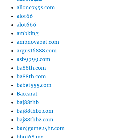
allone745s.com
alot66
alot666
ambking
ambnovabet.com
argus16888.com
asb9999.com
ba88th.com
ba88th.com
babet555.com
Baccarat
baj88thb
baj88thbz.com
baj88thbz.com
bar4game24hr.com
bbp168.me