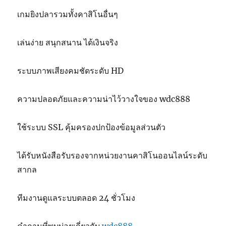
เกมยิงปลารวมทั้งคาสิโนอื่นๆ
เล่นง่าย สนุกสนาน ได้เงินจริง
ระบบภาพเสียงคมชัดระดับ HD
ความปลอดภัยและความน่าไว้วางใจของ wdc888
ใช้ระบบ SSL คุ้มครองปกป้องข้อมูลส่วนตัว
ได้รับหนังสือรับรองจากหน่วยงานคาสิโนออนไลน์ระดับ
สากล
ทีมงานดูแลระบบตลอด 24 ชั่วโมง