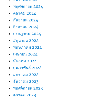
พฤศจิกายน 2024
ตุลาคม 2024
กันยายน 2024
สิงหาคม 2024
กรกฎาคม 2024
มิถุนายน 2024
พฤษภาคม 2024
เมษายน 2024
มีนาคม 2024
กุมภาพันธ์ 2024
มกราคม 2024
ธันวาคม 2023
พฤศจิกายน 2023
ตุลาคม 2023