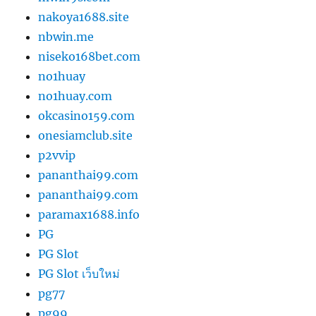
nakoya1688.site
nbwin.me
niseko168bet.com
no1huay
no1huay.com
okcasino159.com
onesiamclub.site
p2vvip
pananthai99.com
pananthai99.com
paramax1688.info
PG
PG Slot
PG Slot เว็บใหม่
pg77
pg99