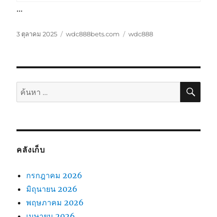
…
เขียน
หมวด
ป้าย
3 ตุลาคม 2025
wdc888bets.com
wdc888
เมื่อ
หมู่
กำกับ
ค้นห
ค้นหา:
คลังเก็บ
กรกฎาคม 2026
มิถุนายน 2026
พฤษภาคม 2026
เมษายน 2026