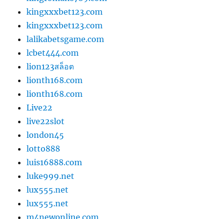
kingxxxbet123.com
kingxxxbet123.com
lalikabetsgame.com
lcbet444.com
lion123สล็อต
lionth168.com
lionth168.com
Live22
live22slot
london45
lotto888
luis16888.com
luke999.net
lux555.net
lux555.net
m4newonline.com