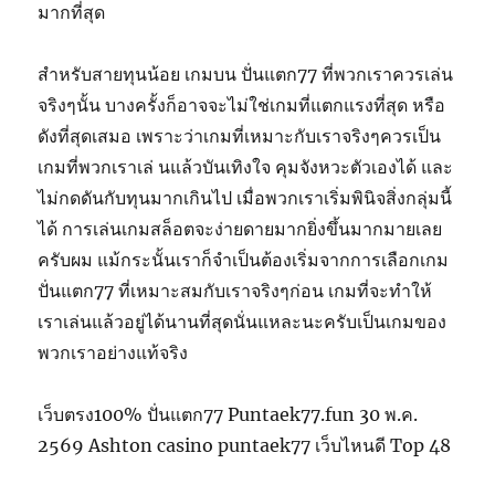
มากที่สุด
สำหรับสายทุนน้อย เกมบน ปั่นแตก77 ที่พวกเราควรเล่น
จริงๆนั้น บางครั้งก็อาจจะไม่ใช่เกมที่แตกแรงที่สุด หรือ
ดังที่สุดเสมอ เพราะว่าเกมที่เหมาะกับเราจริงๆควรเป็น
เกมที่พวกเราเล่ นแล้วบันเทิงใจ คุมจังหวะตัวเองได้ และ
ไม่กดดันกับทุนมากเกินไป เมื่อพวกเราเริ่มพินิจสิ่งกลุ่มนี้
ได้ การเล่นเกมสล็อตจะง่ายดายมากยิ่งขึ้นมากมายเลย
ครับผม แม้กระนั้นเราก็จำเป็นต้องเริ่มจากการเลือกเกม
ปั่นแตก77 ที่เหมาะสมกับเราจริงๆก่อน เกมที่จะทำให้
เราเล่นแล้วอยู่ได้นานที่สุดนั่นแหละนะครับเป็นเกมของ
พวกเราอย่างแท้จริง
เว็บตรง100% ปั่นแตก77 Puntaek77.fun 30 พ.ค.
2569 Ashton casino puntaek77 เว็บไหนดี Top 48