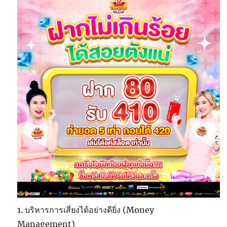
1. บริหารการเสี่ยงได้อย่างดียิ่ง (Money
Management)