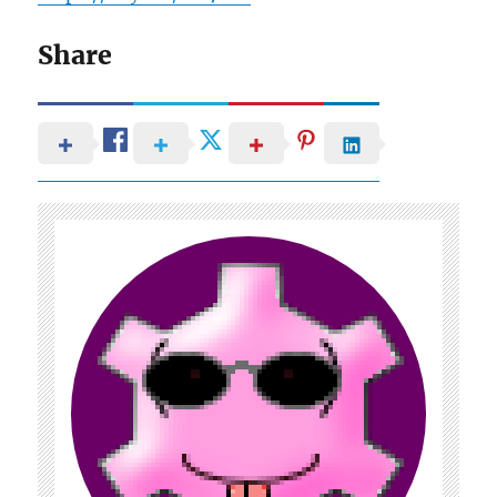
Share