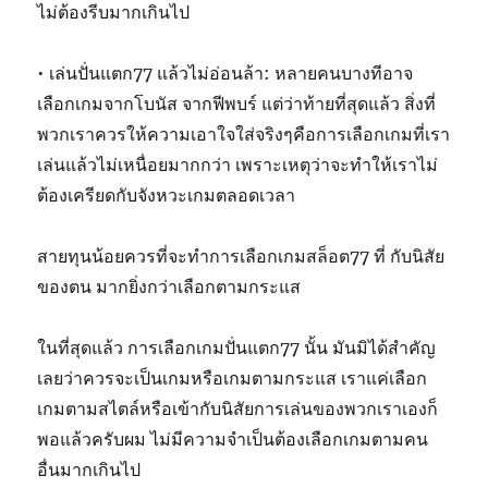
ไม่ต้องรีบมากเกินไป
• เล่นปั่นแตก77 แล้วไม่อ่อนล้า: หลายคนบางทีอาจ
เลือกเกมจากโบนัส จากฟีพบร์ แต่ว่าท้ายที่สุดแล้ว สิ่งที่
พวกเราควรให้ความเอาใจใส่จริงๆคือการเลือกเกมที่เรา
เล่นแล้วไม่เหนื่อยมากกว่า เพราะเหตุว่าจะทำให้เราไม่
ต้องเครียดกับจังหวะเกมตลอดเวลา
สายทุนน้อยควรที่จะทำการเลือกเกมสล็อต77 ที่ กับนิสัย
ของตน มากยิ่งกว่าเลือกตามกระแส
ในที่สุดแล้ว การเลือกเกมปั่นแตก77 นั้น มันมิได้สำคัญ
เลยว่าควรจะเป็นเกมหรือเกมตามกระแส เราแค่เลือก
เกมตามสไตล์หรือเข้ากับนิสัยการเล่นของพวกเราเองก็
พอแล้วครับผม ไม่มีความจำเป็นต้องเลือกเกมตามคน
อื่นมากเกินไป