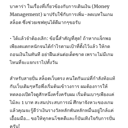
บาคาร่า ในเรื่องที่เกี่ยวข้องกับการเดินเงิน (Money
Management) มาปรับใช้กับการเพิ่ม-ลดเบทในเกม
สล็อต ซึ่งช่วยเซฟทุนได้ดีมากๆขอรับ
• ได้แล้วจำต้องเลิก: ข้อนี้สำคัญที่สุด! ถ้าหากแจ็กพอ
เพียงตแตกหนักจนได้กำไรตามเป้าที่ตั้งไว้แล้ว ให้กด
ถอนเงินในทันที อย่าฝืนเล่นต่อเด็ดขาด เพราะไม่มีเกม
ไหนที่จะแจกเราไปทั้งวัน
สำหรับสายปั่น สล็อตเว็บตรง คนใดกันแน่ที่กำลังท้อแท้
กับเว็บเดิมๆหรือพึ่งเริ่มต้นเข้าวงการ ผมต้องการให้
ทดลองเปิดใจดูสักหนึ่งครั้งครับผม เริ่มต้นเบาๆเพียงแค่
ไม้ละ 1 บาท สะสมประสบการณ์ ศึกษาจังหวะของเกม
แล้วคุณจะรู้ดีว่าเงินรางวัลหลักพันหลักหมื่นอยู่ใกล้แค่
เอื้อมมือ… ขอให้ทุกคนโชคดีและก็บันเทิงใจกับการปั่น
ครับ!