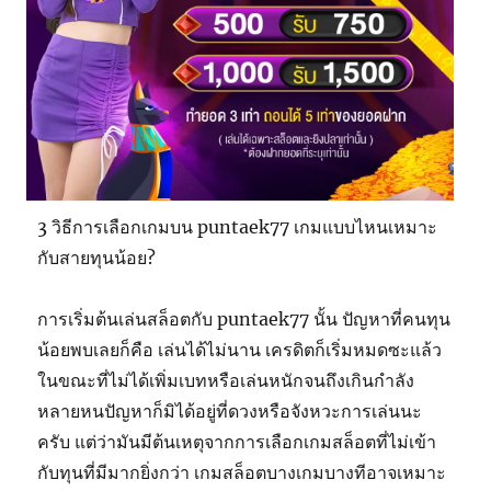
3 วิธีการเลือกเกมบน puntaek77 เกมแบบไหนเหมาะ
กับสายทุนน้อย?
การเริ่มต้นเล่นสล็อตกับ puntaek77 นั้น ปัญหาที่คนทุน
น้อยพบเลยก็คือ เล่นได้ไม่นาน เครดิตก็เริ่มหมดซะแล้ว
ในขณะที่ไม่ได้เพิ่มเบทหรือเล่นหนักจนถึงเกินกำลัง
หลายหนปัญหาก็มิได้อยู่ที่ดวงหรือจังหวะการเล่นนะ
ครับ แต่ว่ามันมีต้นเหตุจากการเลือกเกมสล็อตที่ไม่เข้า
กับทุนที่มีมากยิ่งกว่า เกมสล็อตบางเกมบางทีอาจเหมาะ