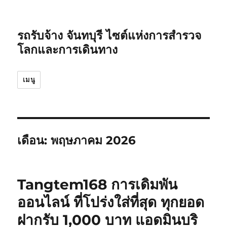
รถรับจ้าง จันทบุรี ไซต์แห่งการสำรวจ
โลกและการเดินทาง
เมนู
เดือน:
พฤษภาคม 2026
Tangtem168 การเดิมพัน
ออนไลน์ ที่โปร่งใส่ที่สุด ทุกยอด
ฝากรับ 1,000 บาท แอดมินบริ