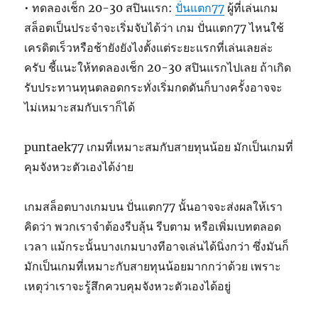
• ทดลองเช็ก 20-30 สปินแรก:
ปั่นแตก77
ผู้ที่เล่นเกม
สล็อตเป็นประจำจะเริ่มจับได้ว่า เกม ปั่นแตก77 ไหนใช้
เครดิตเร็วหรือช้ายังยังไงตั้งแต่ระยะแรกที่เล่นเลยล่ะ
ครับ ชี้แนะให้ทดลองเช็ก 20-30 สปินแรกไปเลย ถ้าเกิด
รับประทานทุนตลอดกระทั่งเริ่มกดดันก็บางครั้งอาจจะ
ไม่เหมาะสมกับเราก็ได้
puntaek77 เกมที่เหมาะสมกับสายทุนน้อย มักเป็นเกมที่
คุมจังหวะตัวเองได้ง่าย
เกมสล็อตบางเกมบน ปั่นแตก77 นั้นอาจจะส่งผลให้เรา
คิดว่า พวกเราจำต้องรีบลุ้น รีบตาม หรือเพิ่มเบทตลอด
เวลา แม้กระนั้นบางเกมบางทีอาจเล่นได้นิ่งกว่า ซึ่งมันก็
มักเป็นเกมที่เหมาะกับสายทุนน้อยมากกว่าด้วย เพราะ
เหตุว่าเราจะรู้สึกควบคุมจังหวะตัวเองได้อยู่