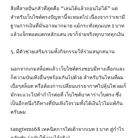
สิ่งที่สายปั่นกลัวที่สุดคือ “เล่นได้แล้วถอนไม่ได้” แต่
สำหรับเว็บไซต์ตรงปัญหานี้จะหมดไป เนื่องจากว่าเขามี
ฐานการเงินที่มั่นอาจมากมาย แม้กระทั่งคุณเบท 1 บาท
แล้วแจ็กพอตแตกหลักแสน เขาก็จ่ายจริงทุกบาททุกเงิน
5. มีตัวช่วยเสริมรวมทั้งกิจกรรมให้ร่วมสนุกสนาน
นอกจากเกมสล็อตแล้ว เว็บไซต์ตรงชอบมีทางเลือกและ
ก็ความบันเทิงอื่นๆพร้อมกันไปด้วย สำหรับวันไหนที่ผม
เบื่อๆสล็อต หรือต้องการเปลี่ยนบรรยากาศไปลุ้นไพ่ ผมก็
มักจะแวะไปทำกำไรต่อที่ เว็บไซต์บาคาร่าเว็บตรง ซึ่ง
เป็นอีกหนึ่งวิถีทางที่บันเทิงใจรวมทั้งได้เงินไวไม่แพ้กัน
ครับผม
tangtem168 เทคนิคการไต่เต้าจากเบท 1 บาท สู่กำไร
หลักพัน (ฉบับใช้งานได้จริง)