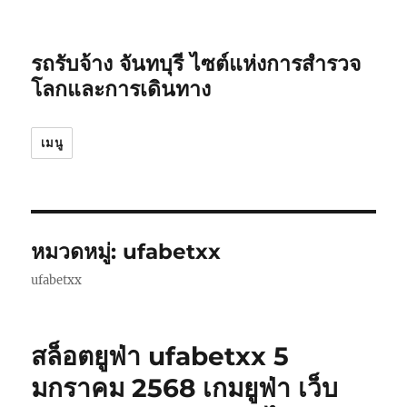
รถรับจ้าง จันทบุรี ไซต์แห่งการสำรวจ
โลกและการเดินทาง
เมนู
หมวดหมู่:
ufabetxx
ufabetxx
สล็อตยูฟ่า ufabetxx 5
มกราคม 2568 เกมยูฟ่า เว็บ