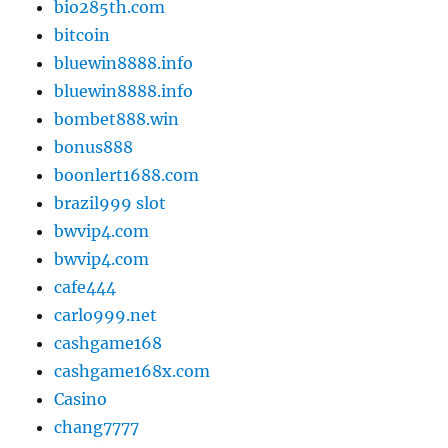
bio285th.com
bitcoin
bluewin8888.info
bluewin8888.info
bombet888.win
bonus888
boonlert1688.com
brazil999 slot
bwvip4.com
bwvip4.com
cafe444
carlo999.net
cashgame168
cashgame168x.com
Casino
chang7777