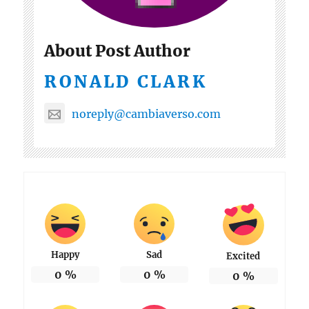
About Post Author
RONALD CLARK
noreply@cambiaverso.com
Happy
Sad
Excited
0
%
0
%
0
%