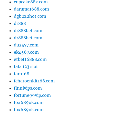
cupcake88x.com
daruma1688.com
dgb222hot.com
dr888
dr888bet.com
dr888bet.com
du2477.com
ek4567.com
etbet16888.com
fafa 123 slot
faro168
fcharoenkit168.com
finnivips.com
fortune99vip.com
fox689ok.com
fox689ok.com