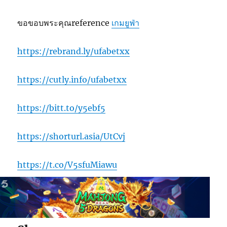
ขอขอบพระคุณreference
เกมยูฟ่า
https://rebrand.ly/ufabetxx
https://cutly.info/ufabetxx
https://bitt.to/y5ebf5
https://shorturl.asia/UtCvj
https://t.co/V5sfuMiawu