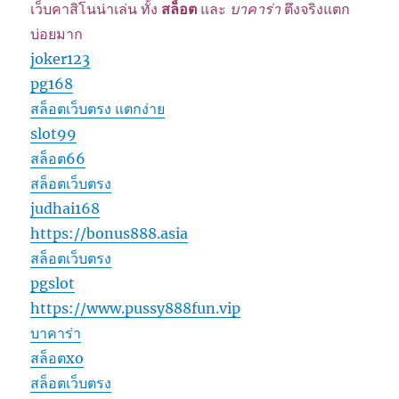
เว็บคาสิโนน่าเล่น ทั้ง
สล็อต
และ
บาคาร่า
ตึงจริงแตก
บ่อยมาก
joker123
pg168
สล็อตเว็บตรง แตกง่าย
slot99
สล็อต66
สล็อตเว็บตรง
judhai168
https://bonus888.asia
สล็อตเว็บตรง
pgslot
https://www.pussy888fun.vip
บาคาร่า
สล็อตxo
สล็อตเว็บตรง