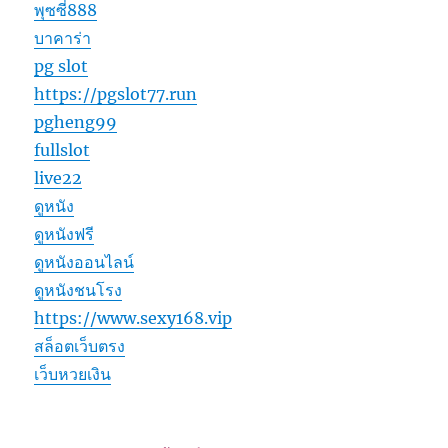
พุซซี่888
บาคาร่า
pg slot
https://pgslot77.run
pgheng99
fullslot
live22
ดูหนัง
ดูหนังฟรี
ดูหนังออนไลน์
ดูหนังชนโรง
https://www.sexy168.vip
สล็อตเว็บตรง
เว็บหวยเงิน