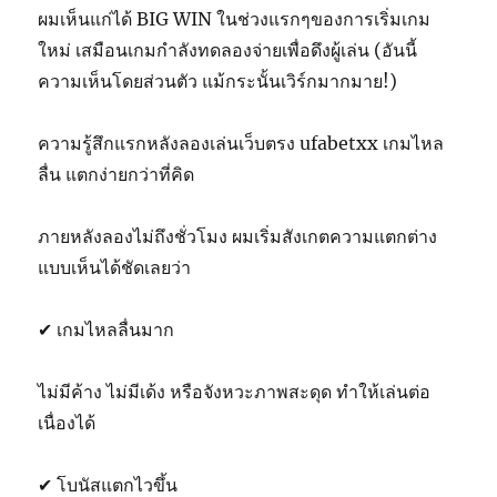
ผมเห็นแก่ได้ BIG WIN ในช่วงแรกๆของการเริ่มเกม
ใหม่ เสมือนเกมกำลังทดลองจ่ายเพื่อดึงผู้เล่น (อันนี้
ความเห็นโดยส่วนตัว แม้กระนั้นเวิร์กมากมาย!)
ความรู้สึกแรกหลังลองเล่นเว็บตรง ufabetxx เกมไหล
ลื่น แตกง่ายกว่าที่คิด
ภายหลังลองไม่ถึงชั่วโมง ผมเริ่มสังเกตความแตกต่าง
แบบเห็นได้ชัดเลยว่า
✔ เกมไหลลื่นมาก
ไม่มีค้าง ไม่มีเด้ง หรือจังหวะภาพสะดุด ทำให้เล่นต่อ
เนื่องได้
✔ โบนัสแตกไวขึ้น