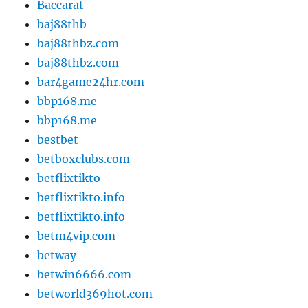
Baccarat
baj88thb
baj88thbz.com
baj88thbz.com
bar4game24hr.com
bbp168.me
bbp168.me
bestbet
betboxclubs.com
betflixtikto
betflixtikto.info
betflixtikto.info
betm4vip.com
betway
betwin6666.com
betworld369hot.com