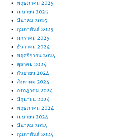
พฤษภาคม 2025
เมษายน 2025
มีนาคม 2025
กุมภาพันธ์ 2025
มกราคม 2025
ธันวาคม 2024
พฤศจิกายน 2024
ตุลาคม 2024
กันยายน 2024
สิงหาคม 2024
กรกฎาคม 2024
มิถุนายน 2024
พฤษภาคม 2024
เมษายน 2024
มีนาคม 2024
กุมภาพันธ์ 2024