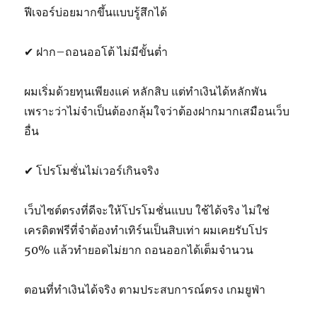
ฟีเจอร์บ่อยมากขึ้นแบบรู้สึกได้
✔ ฝาก–ถอนออโต้ ไม่มีขั้นต่ำ
ผมเริ่มด้วยทุนเพียงแค่ หลักสิบ แต่ทำเงินได้หลักพัน
เพราะว่าไม่จำเป็นต้องกลุ้มใจว่าต้องฝากมากเสมือนเว็บ
อื่น
✔ โปรโมชั่นไม่เวอร์เกินจริง
เว็บไซต์ตรงที่ดีจะให้โปรโมชั่นแบบ ใช้ได้จริง ไม่ใช่
เครดิตฟรีที่จำต้องทำเทิร์นเป็นสิบเท่า ผมเคยรับโปร
50% แล้วทำยอดไม่ยาก ถอนออกได้เต็มจำนวน
ตอนที่ทำเงินได้จริง ตามประสบการณ์ตรง เกมยูฟ่า