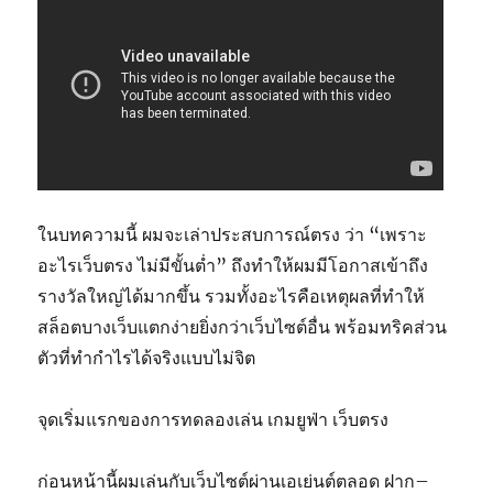
ในบทความนี้ ผมจะเล่าประสบการณ์ตรง ว่า “เพราะ
อะไรเว็บตรง ไม่มีขั้นต่ำ” ถึงทำให้ผมมีโอกาสเข้าถึง
รางวัลใหญ่ได้มากขึ้น รวมทั้งอะไรคือเหตุผลที่ทำให้
สล็อตบางเว็บแตกง่ายยิ่งกว่าเว็บไซต์อื่น พร้อมทริคส่วน
ตัวที่ทำกำไรได้จริงแบบไม่จิต
จุดเริ่มแรกของการทดลองเล่น เกมยูฟ่า เว็บตรง
ก่อนหน้านี้ผมเล่นกับเว็บไซต์ผ่านเอเย่นต์ตลอด ฝาก–