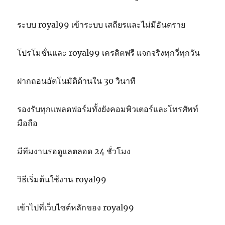
ระบบ royal99 เข้าระบบ เสถียรและไม่มีอันตราย
โปรโมชั่นและ royal99 เครดิตฟรี แจกจริงทุกวี่ทุกวัน
ฝากถอนอัตโนมัติด้านใน 30 วินาที
รองรับทุกแพลตฟอร์มทั้งยังคอมพิวเตอร์และโทรศัพท์
มือถือ
มีทีมงานรอดูแลตลอด 24 ชั่วโมง
วิธีเริ่มต้นใช้งาน royal99
เข้าไปที่เว็บไซต์หลักของ royal99