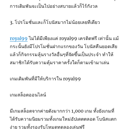
การเดิมพันจะเป็นไปอย่างสบายแล้วก็ไร้กังวล
3. โปรโมชั่นและก็โบนัสมากไม่น้อยเลยทีเดียว
royal99
ไม่ได้มีเพียงแค่ royal99 เครดิตฟรี เท่านั้น แม้
กระนั้นยังมีโปรโมชั่นฝากแรกของวัน โบนัสคืนยอดเสีย
แล้วก็กิจกรรมลุ้นรางวัลอื่นๆที่จัดขึ้นเป็นประจำ ทำให้
สมาชิกได้รับความคุ้มราคาครั้งใดก็ตามเข้ามาเล่น
เกมเดิมพันที่มีให้บริการใน royal99
เกมสล็อตออนไลน์
มีเกมสล็อตจากค่ายดังมากกว่า 1,000 เกม ทั้งยังเกมที่
ได้รับความนิยมรวมทั้งเกมใหม่อัปเดตตลอด โบนัสแตก
ง่าย รวมทั้งรองรับโหมดทดลองเล่นฟรี