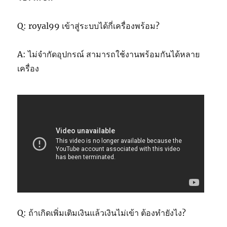
Q: royal99 เข้าสู่ระบบได้กี่เครื่องพร้อม?
A: ไม่จำกัดอุปกรณ์ สามารถใช้งานพร้อมกันได้หลาย
เครื่อง
Q: ถ้าเกิดเพิ่มเติมเงินแล้วเงินไม่เข้า ต้องทำยังไง?