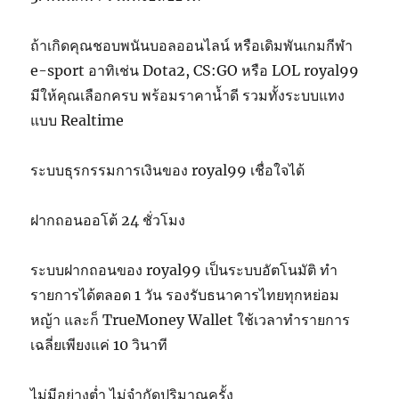
ถ้าเกิดคุณชอบพนันบอลออนไลน์ หรือเดิมพันเกมกีฬา
e-sport อาทิเช่น Dota2, CS:GO หรือ LOL royal99
มีให้คุณเลือกครบ พร้อมราคาน้ำดี รวมทั้งระบบแทง
แบบ Realtime
ระบบธุรกรรมการเงินของ royal99 เชื่อใจได้
ฝากถอนออโต้ 24 ชั่วโมง
ระบบฝากถอนของ royal99 เป็นระบบอัตโนมัติ ทำ
รายการได้ตลอด 1 วัน รองรับธนาคารไทยทุกหย่อม
หญ้า และก็ TrueMoney Wallet ใช้เวลาทำรายการ
เฉลี่ยเพียงแค่ 10 วินาที
ไม่มีอย่างต่ำ ไม่จำกัดปริมาณครั้ง