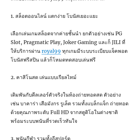
1. สล็อตออนไลน์ แตกง่าย โบนัสเยอะแยะ
เลือกเล่นเกมสล็อตจากค่ายชั้นนำ ยกตัวอย่างเช่น PG
Slot, Pragmatic Play, Joker Gaming และก็ JILI ที่
ให้บริการผ่าน
royal99
ทุกเกมมีระบบระเบียบแจ็คพอต
โบนัสฟรีสปิน แล้วก็โหมดทดสอบเล่นฟรี
2. คาสิโนสด เล่นแบบเรียลไทม์
เดิมพันกับดีลเลอร์ตัวจริงในห้องถ่ายทอดสด ตัวอย่าง
เช่น บาคาร่า เสือมังกร รูเล็ต รวมทั้งแบล็กแจ็ก ถ่ายทอด
ด้วยคุณภาพระดับ Full HD จากสตูดิโอในต่างชาติ
พร้อมระบบพนันที่รวดเร็วทันใจ
3. พนันกีฬา รวมทั้งอีสปอร์ต