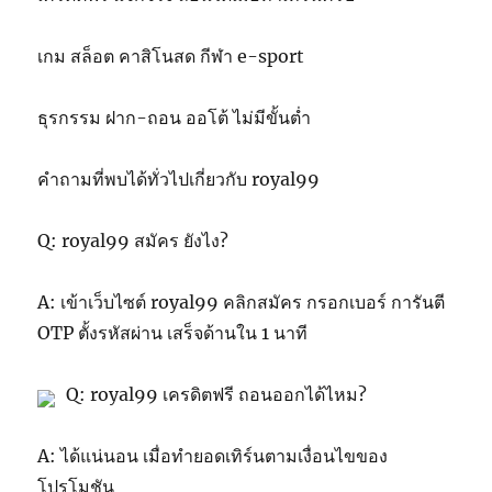
เกม สล็อต คาสิโนสด กีฬา e-sport
ธุรกรรม ฝาก-ถอน ออโต้ ไม่มีขั้นต่ำ
คำถามที่พบได้ทั่วไปเกี่ยวกับ royal99
Q: royal99 สมัคร ยังไง?
A: เข้าเว็บไซต์ royal99 คลิกสมัคร กรอกเบอร์ การันตี
OTP ตั้งรหัสผ่าน เสร็จด้านใน 1 นาที
Q: royal99 เครดิตฟรี ถอนออกได้ไหม?
A: ได้แน่นอน เมื่อทำยอดเทิร์นตามเงื่อนไขของ
โปรโมชัน