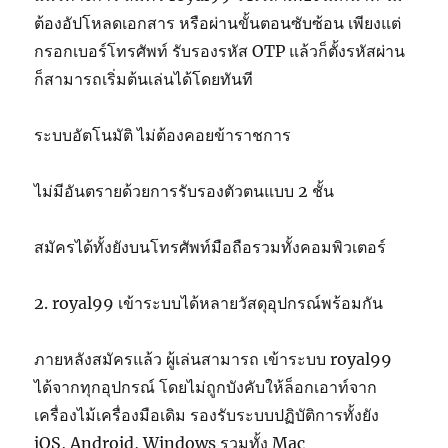
ต้องอัปโหลดเอกสาร หรือผ่านขั้นตอนซับซ้อน เพียงแต่
กรอกเบอร์โทรศัพท์ รับรองรหัส OTP แล้วก็ตั้งรหัสผ่าน
ก็สามารถเริ่มต้นเล่นได้โดยทันที
ระบบอัตโนมัติ ไม่ต้องคอยข้าราชการ
ไม่มีอันตรายด้วยการรับรองตัวตนแบบ 2 ชั้น
สมัครได้ทั้งยังบนโทรศัพท์มือถือรวมทั้งคอมพิวเตอร์
2. royal99 เข้าระบบได้หลายวัสดุอุปกรณ์พร้อมกัน
ภายหลังสมัครแล้ว ผู้เล่นสามารถ เข้าระบบ royal99
ได้จากทุกอุปกรณ์ โดยไม่ถูกบังคับให้ล็อกเอาท์จาก
เครื่องไม้เครื่องมือเดิม รองรับระบบปฏิบัติการทั้งยัง
iOS, Android, Windows รวมทั้ง Mac