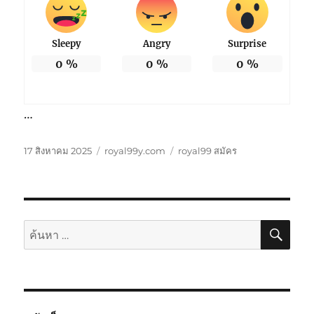
Sleepy
Angry
Surprise
0
%
0
%
0
%
…
เขียน
หมวด
ป้าย
17 สิงหาคม 2025
royal99y.com
royal99 สมัคร
เมื่อ
หมู่
กำกับ
ค้นห
ค้นหา: