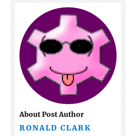
About Post Author
RONALD CLARK