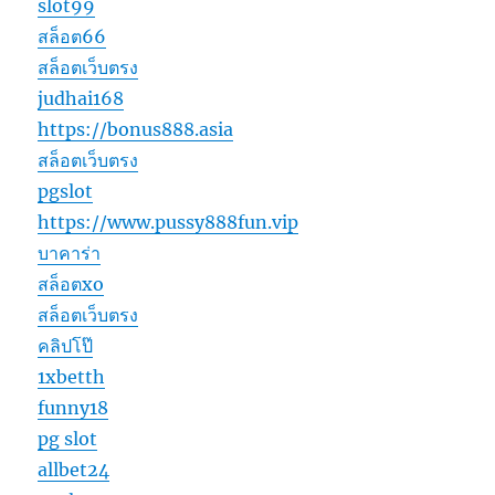
slot99
สล็อต66
สล็อตเว็บตรง
judhai168
https://bonus888.asia
สล็อตเว็บตรง
pgslot
https://www.pussy888fun.vip
บาคาร่า
สล็อตxo
สล็อตเว็บตรง
คลิปโป๊
1xbetth
funny18
pg slot
allbet24