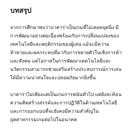
บทสรุป
จากการศึกษาพบว่าบาคาร่าเป็นเกมที่ไม่เคยหยุดนิ่ง มี
การพัฒนาอย่างต่อเนื่องพร้อมกับการเปลี่ยนแปลงของ
เทคโนโลยีและพฤติกรรมของผู้เล่น แม้จะมีความ
ท้าทายและผลกระทบที่มากับการขยายตัวในเชิงการค้า
และสังคม แต่โอกาสในการพัฒนาเทคโนโลยีและ
นวัตกรรมสามารถช่วยเสริมสร้างประสบการณ์การเล่น
ให้มีความน่าสนใจและปลอดภัยมากยิ่งขึ้น
บาคาร่าไม่เพียงแต่เป็นเกมการพนันทั่วไป แต่ยังสะท้อน
ความคิดสร้างสรรค์และการปฏิวัติในด้านเทคโนโลยี
และการออกแบบที่จะยังคงมีความสำคัญใน
อุตสาหกรรมเกมต่อไปในอนาคต