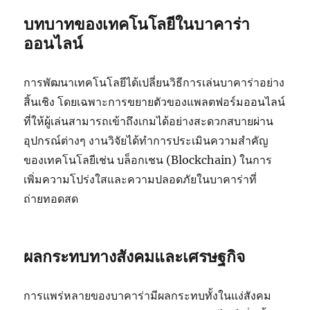
บทบาทของเทคโนโลยีในบาคาร่า
ออนไลน์
การพัฒนาเทคโนโลยีได้เปลี่ยนวิธีการเล่นบาคาร่าอย่าง
สิ้นเชิง โดยเฉพาะการขยายตัวของแพลตฟอร์มออนไลน์
ที่ให้ผู้เล่นสามารถเข้าถึงเกมได้อย่างสะดวกสบายผ่าน
อุปกรณ์ต่างๆ งานวิจัยได้ทำการประเมินความสำคัญ
ของเทคโนโลยีเช่น บล็อกเชน (Blockchain) ในการ
เพิ่มความโปร่งใสและความปลอดภัยในบาคาร่าที่
ถ่ายทอดสด
ผลกระทบทางสังคมและเศรษฐกิจ
การแพร่หลายของบาคาร่ามีผลกระทบทั้งในแง่สังคม