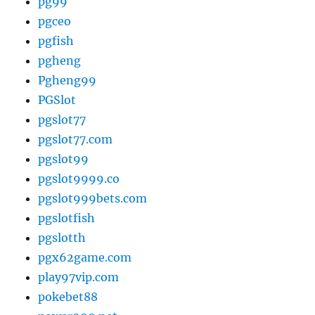
pg99
pgceo
pgfish
pgheng
Pgheng99
PGSlot
pgslot77
pgslot77.com
pgslot99
pgslot9999.co
pgslot999bets.com
pgslotfish
pgslotth
pgx62game.com
play97vip.com
pokebet88