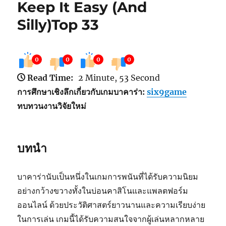
Keep It Easy (And
Silly)Top 33
0
0
0
0
Read Time:
2 Minute, 53 Second
การศึกษาเชิงลึกเกี่ยวกับเกมบาคาร่า:
six9game
ทบทวนงานวิจัยใหม่
บทนำ
บาคาร่านับเป็นหนึ่งในเกมการพนันที่ได้รับความนิยม
อย่างกว้างขวางทั้งในบ่อนคาสิโนและแพลตฟอร์ม
ออนไลน์ ด้วยประวัติศาสตร์ยาวนานและความเรียบง่าย
ในการเล่น เกมนี้ได้รับความสนใจจากผู้เล่นหลากหลาย