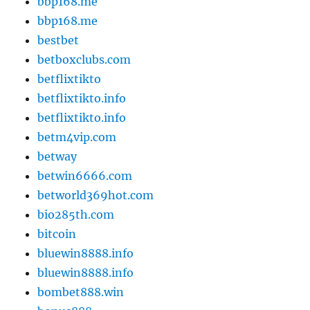
bbp168.me
bbp168.me
bestbet
betboxclubs.com
betflixtikto
betflixtikto.info
betflixtikto.info
betm4vip.com
betway
betwin6666.com
betworld369hot.com
bio285th.com
bitcoin
bluewin8888.info
bluewin8888.info
bombet888.win