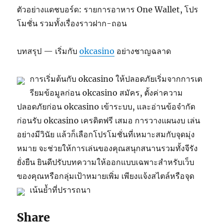
ตัวอย่างแดชบอร์ด: รายการอาหาร One Wallet, โปร
โมชั่น รวมทั้งเรื่องราวฝาก-ถอน
บทสรุป — เริ่มกับ
okcasino
อย่างชาญฉลาด
การเริ่มต้นกับ okcasino ให้ปลอดภัยเริ่มจากการเต
รียมข้อมูลก่อน okcasino สมัคร, ตั้งค่าความ
ปลอดภัยก่อน okcasino เข้าระบบ, และอ่านข้อจำกัด
ก่อนรับ okcasino เครดิตฟรี เสมอ การวางแผนงบ เล่น
อย่างมีวินัย แล้วก็เลือกโปรโมชั่นที่เหมาะสมกับจุดมุ่ง
หมาย จะช่วยให้การเล่นของคุณสนุกสนานรวมทั้งจีรัง
ยั่งยืน ยินดีปรับบทความให้ออกแบบเฉพาะสำหรับเว็บ
ของคุณหรือกลุ่มเป้าหมายเพิ่ม เพียงแจ้งสไตล์หรือจุด
เน้นย้ำที่ปรารถนา
Share