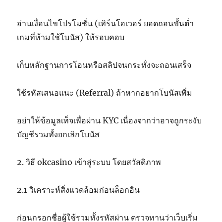
อ่านเงื่อนไขโปรโมชั่น (เทิร์นโอเวอร์ ยอดถอนขั้นต่ำ
เกมที่ห้ามใช้โบนัส) ให้รอบคอบ
เก็บหลักฐานการโอนหรือสลิปจนกระทั่งจะถอนเสร็จ
ใช้รหัสเสนอแนะ (Referral) ถ้าหากอยากโบนัสเพิ่ม
อย่าให้ข้อมูลเท็จเพื่อผ่าน KYC เนื่องจากว่าอาจถูกระงับ
บัญชีรวมทั้งยกเลิกโบนัส
2. วิธี okcasino เข้าสู่ระบบ โดยสวัสดิภาพ
2.1 วิเคราะห์สิ่งแวดล้อมก่อนล็อกอิน
ก่อนกรอกชื่อผู้ใช้รวมทั้งรหัสผ่าน ตรวจทานว่าเว็บเริ่ม