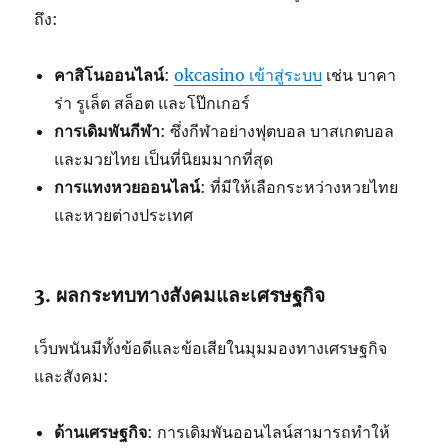
ถึง:
คาสิโนออนไลน์
:
okcasino เข้าสู่ระบบ
เช่น บาคา
ร่า รูเล็ต สล็อต และโป๊กเกอร์
การเดิมพันกีฬา
: ซึ่งกีฬาอย่างฟุตบอล บาสเกตบอล
และมวยไทย เป็นที่นิยมมากที่สุด
การแทงหวยออนไลน์
: ที่มีให้เลือกระหว่างหวยไทย
และหวยต่างประเทศ
3. ผลกระทบทางสังคมและเศรษฐกิจ
เว็บพนันมีทั้งข้อดีและข้อเสียในมุมมองทางเศรษฐกิจ
และสังคม:
ด้านเศรษฐกิจ
: การเดิมพันออนไลน์สามารถทำให้