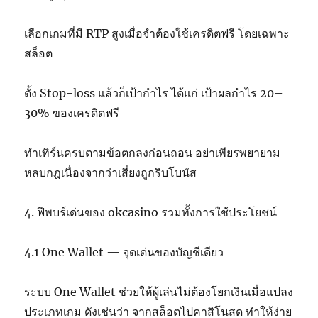
เลือกเกมที่มี RTP สูงเมื่อจำต้องใช้เครดิตฟรี โดยเฉพาะ
สล็อต
ตั้ง Stop-loss แล้วก็เป้ากำไร ได้แก่ เป้าผลกำไร 20–
30% ของเครดิตฟรี
ทำเทิร์นครบตามข้อตกลงก่อนถอน อย่าเพียรพยายาม
หลบกฎเนื่องจากว่าเสี่ยงถูกริบโบนัส
4. ฟีพบร์เด่นของ okcasino รวมทั้งการใช้ประโยชน์
4.1 One Wallet — จุดเด่นของบัญชีเดียว
ระบบ One Wallet ช่วยให้ผู้เล่นไม่ต้องโยกเงินเมื่อแปลง
ประเภทเกม ดังเช่นว่า จากสล็อตไปคาสิโนสด ทำให้ง่าย