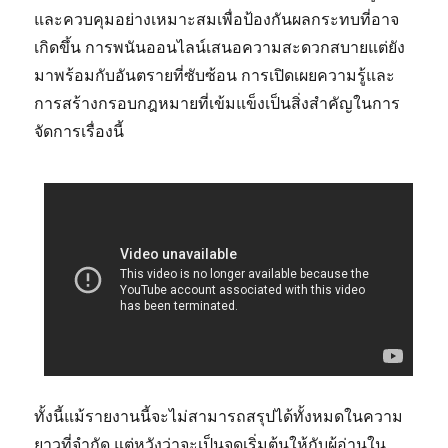
และควบคุมอย่างเหมาะสมเพื่อป้องกันผลกระทบที่อาจ
เกิดขึ้น การพนันออนไลน์เสนอความสะดวกสบายแต่ยัง
มาพร้อมกับอันตรายที่ซับซ้อน การเปิดเผยความรู้และ
การสร้างกรอบกฎหมายที่เข้มแข็งเป็นสิ่งสำคัญในการ
จัดการเรื่องนี้
ทั้งนี้แม้รายงานนี้จะไม่สามารถสรุปได้ทั้งหมดในความ
ยาวที่จำกัด แต่หวังว่าจะเป็นจุดเริ่มต้นให้กับผู้อ่านใน