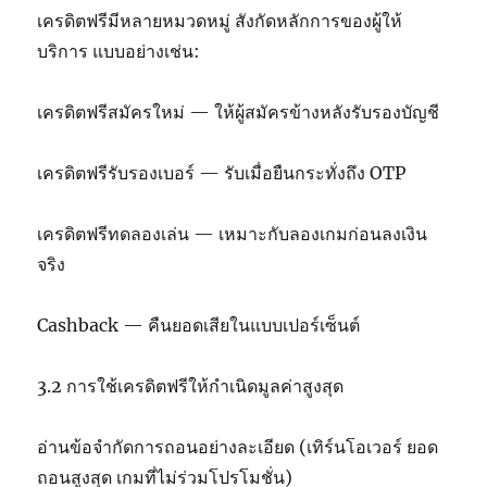
เครดิตฟรีมีหลายหมวดหมู่ สังกัดหลักการของผู้ให้
บริการ แบบอย่างเช่น:
เครดิตฟรีสมัครใหม่ — ให้ผู้สมัครข้างหลังรับรองบัญชี
เครดิตฟรีรับรองเบอร์ — รับเมื่อยืนกระทั่งถึง OTP
เครดิตฟรีทดลองเล่น — เหมาะกับลองเกมก่อนลงเงิน
จริง
Cashback — คืนยอดเสียในแบบเปอร์เซ็นต์
3.2 การใช้เครดิตฟรีให้กำเนิดมูลค่าสูงสุด
อ่านข้อจำกัดการถอนอย่างละเอียด (เทิร์นโอเวอร์ ยอด
ถอนสูงสุด เกมที่ไม่ร่วมโปรโมชั่น)