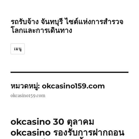
รถรับจ้าง จันทบุรี ไซต์แห่งการสำรวจ
โลกและการเดินทาง
เมนู
หมวดหมู่:
okcasino159.com
okcasino159.com
okcasino 30 ตุลาคม
okcasino รองรับการฝากถอน