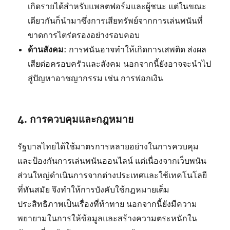
เกิดรายได้สำหรับแพลตฟอร์มและผู้ชนะ แต่ในขณะ
เดียวกันก็นำมาซึ่งการเสียทรัพย์จากการเล่นพนันที่
ขาดการไตร่ตรองอย่างรอบคอบ
ด้านสังคม
: การพนันอาจทำให้เกิดการเสพติด ส่งผล
เสียต่อครอบครัวและสังคม นอกจากนี้ยังอาจจะนำไป
สู่ปัญหาอาชญากรรม เช่น การฟอกเงิน
4. การควบคุมและกฎหมาย
รัฐบาลไทยได้ใช้มาตรการหลายอย่างในการควบคุม
และป้องกันการเล่นพนันออนไลน์ แต่เนื่องจากเว็บพนัน
ส่วนใหญ่ดำเนินการจากต่างประเทศและใช้เทคโนโลยี
ที่ทันสมัย จึงทำให้การบังคับใช้กฎหมายเต็ม
ประสิทธิภาพเป็นเรื่องที่ท้าทาย นอกจากนี้ยังมีความ
พยายามในการให้ข้อมูลและสร้างความตระหนักใน