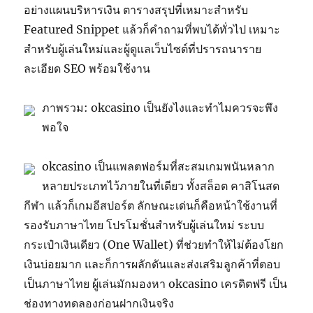
อย่างแผนบริหารเงิน ตารางสรุปที่เหมาะสำหรับ
Featured Snippet แล้วก็คำถามที่พบได้ทั่วไป เหมาะ
สำหรับผู้เล่นใหม่และผู้ดูแลเว็บไซต์ที่ปรารถนาราย
ละเอียด SEO พร้อมใช้งาน
ภาพรวม: okcasino เป็นยังไงและทำไมควรจะพึง
พอใจ
okcasino เป็นแพลตฟอร์มที่สะสมเกมพนันหลาก
หลายประเภทไว้ภายในที่เดียว ทั้งสล็อต คาสิโนสด
กีฬา แล้วก็เกมอีสปอร์ต ลักษณะเด่นก็คือหน้าใช้งานที่
รองรับภาษาไทย โปรโมชั่นสำหรับผู้เล่นใหม่ ระบบ
กระเป๋าเงินเดียว (One Wallet) ที่ช่วยทำให้ไม่ต้องโยก
เงินบ่อยมาก และก็การผลักดันและส่งเสริมลูกค้าที่ตอบ
เป็นภาษาไทย ผู้เล่นมักมองหา okcasino เครดิตฟรี เป็น
ช่องทางทดลองก่อนฝากเงินจริง