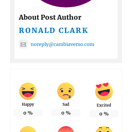
About Post Author
RONALD CLARK
noreply@cambiaverso.com
Happy
Sad
Excited
0
%
0
%
0
%