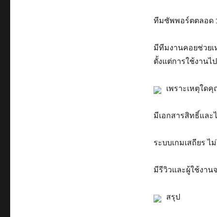
ทีมซัพพอร์ตตลอด 1
มีทีมงานคอยช่วยเห
ตั้งแต่การใช้งานไ
เพราะเหตุใดค
มีเอกสารสิทธิ์แล
ระบบเกมเสถียร ไม่โ
มีรีวิวและผู้ใช้งาน
สรุป