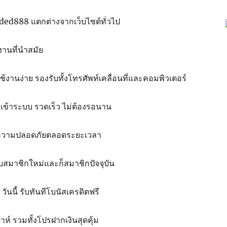
roded888 แตกต่างจากเว็บไซต์ทั่วไป
งานที่นำสมัย
้งานง่าย รองรับทั้งโทรศัพท์เคลื่อนที่และคอมพิวเตอร์
ข้าระบบ รวดเร็ว ไม่ต้องรอนาน
ความปลอดภัยตลอดระยะเวลา
บสมาชิกใหม่และก็สมาชิกปัจจุบัน
วันนี้ รับทันทีโบนัสเครดิตฟรี
ห์ รวมทั้งโปรฝากเงินสุดคุ้ม