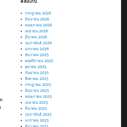
คลังเก็บ
กรกฎาคม 2026
มิถุนายน 2026
พฤษภาคม 2026
เมษายน 2026
มีนาคม 2026
กุมภาพันธ์ 2026
มกราคม 2026
ธันวาคม 2025
พฤศจิกายน 2025
ตุลาคม 2025
กันยายน 2025
สิงหาคม 2025
กรกฎาคม 2025
มิถุนายน 2025
พฤษภาคม 2025
าม
เมษายน 2025
ง
มีนาคม 2025
กุมภาพันธ์ 2025
มกราคม 2025
ธันวาคม 2024