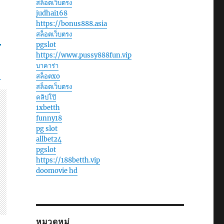
สล็อตเว็บตรง
judhai168
https://bonus888.asia
สล็อตเว็บตรง
pgslot
https://www.pussy888fun.vip
บาคาร่า
สล็อตxo
สล็อตเว็บตรง
คลิปโป๊
1xbetth
funny18
pg slot
allbet24
pgslot
https://188betth.vip
doomovie hd
หมวดหมู่