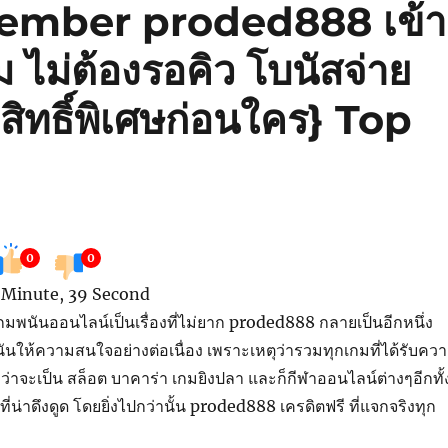
ember proded888 เข้า
ม ไม่ต้องรอคิว โบนัสจ่าย
ับสิทธิ์พิเศษก่อนใคร} Top
0
0
 Minute, 39 Second
เกมพนันออนไลน์เป็นเรื่องที่ไม่ยาก proded888 กลายเป็นอีกหนึ่ง
ันให้ความสนใจอย่างต่อเนื่อง เพราะเหตุว่ารวมทุกเกมที่ได้รับคว
่ว่าจะเป็น สล็อต บาคาร่า เกมยิงปลา และก็กีฬาออนไลน์ต่างๆอีกทั้
่น่าดึงดูด โดยยิ่งไปกว่านั้น proded888 เครดิตฟรี ที่แจกจริงทุก