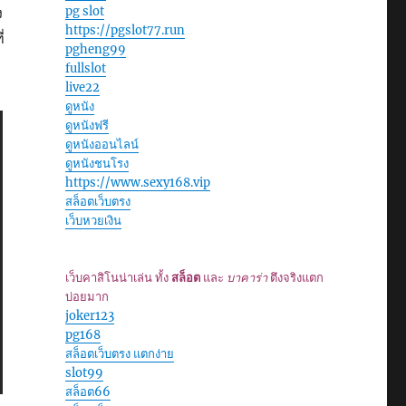
ง
pg slot
https://pgslot77.run
่
pgheng99
fullslot
live22
ดูหนัง
ดูหนังฟรี
ดูหนังออนไลน์
ดูหนังชนโรง
https://www.sexy168.vip
สล็อตเว็บตรง
เว็บหวยเงิน
เว็บคาสิโนน่าเล่น ทั้ง
สล็อต
และ
บาคาร่า
ตึงจริงแตก
บ่อยมาก
joker123
pg168
สล็อตเว็บตรง แตกง่าย
slot99
สล็อต66