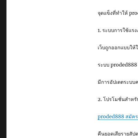
จุดแข็งที่ทำให้ p
1. ระบบการใช้แรง
เว็บถูกออกแบบให้ใช
ระบบ proded888 เ
มีการอัปเดตระบบ
2. โปรโมชั่นสำหรั
proded888 สมัคร
คืนยอดเสียรายสัปดา