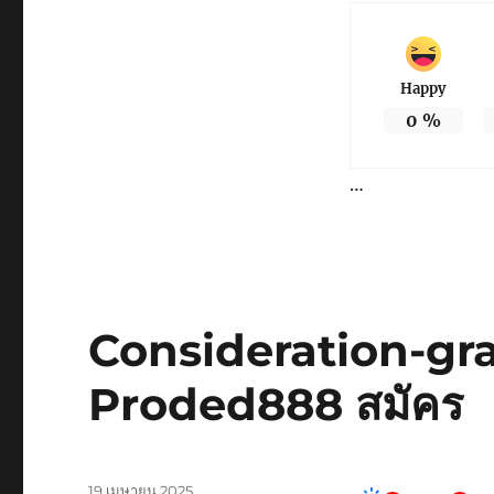
Happy
0
%
…
Consideration-gr
Proded888 สมัคร
เขียน
19 เมษายน 2025