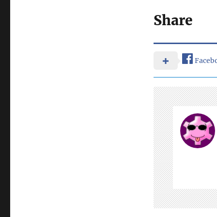
Share
Faceb