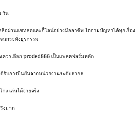
 วัน
ลือผ่านแชทสดและก็ไลน์อย่างมืออาชีพ ไต่ถามปัญหาได้ทุกเรื่อง
ปจนกระทั่งธุรกรรม
ุณควรเลือก proded888 เป็นแพลตฟอร์มหลัก
ะได้รับการยืนยันจากหน่วยงานระดับสากล
กง เล่นได้จ่ายจริง
จริงมาก