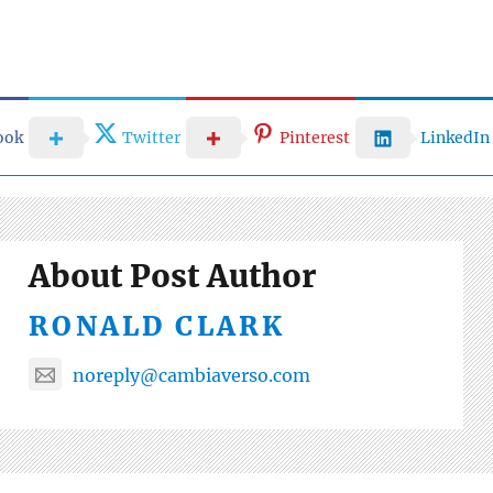
ook
Twitter
Pinterest
LinkedIn
About Post Author
RONALD CLARK
noreply@cambiaverso.com