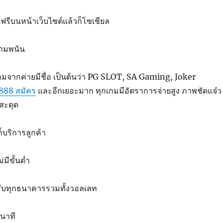
รีบนหน้าเว็บไซต์แล้วก็โซเชียล
งเกมพนัน
มจากค่ายมีชื่อ เป็นต้นว่า PG SLOT, SA Gaming, Joker
888 สมัคร
และอีกเยอะมาก ทุกเกมมีอัตราการจ่ายสูง ภาพชัดแจ๋ว
ีสะดุด
บริการลูกค้า
มีขั้นต่ำ
บทุกธนาคารรวมทั้งวอลเลท
ินาที