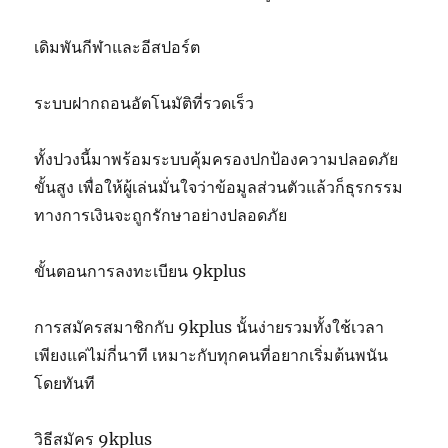
เดิมพันกีฬาและอีสปอร์ต
ระบบฝากถอนอัตโนมัติที่รวดเร็ว
ทั้งปวงนี้มาพร้อมระบบคุ้มครองปกป้องความปลอดภัย
ขั้นสูง เพื่อให้ผู้เล่นมั่นใจว่าข้อมูลส่วนตัวแล้วก็ธุรกรรม
ทางการเงินจะถูกรักษาอย่างปลอดภัย
ขั้นตอนการลงทะเบียน 9kplus
การสมัครสมาชิกกับ 9kplus นั้นง่ายรวมทั้งใช้เวลา
เพียงแค่ไม่กี่นาที เหมาะกับทุกคนที่อยากเริ่มต้นพนัน
โดยทันที
วิธีสมัคร 9kplus