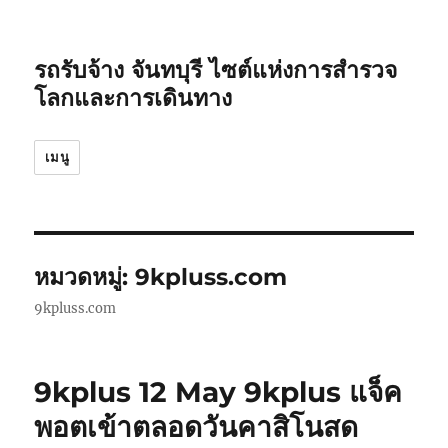
รถรับจ้าง จันทบุรี ไซต์แห่งการสำรวจ
โลกและการเดินทาง
เมนู
หมวดหมู่:
9kpluss.com
9kpluss.com
9kplus 12 May 9kplus แจ็ค
พอตเข้าตลอดวันคาสิโนสด