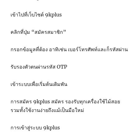
เข้าไปที่เว็บไซต์ 9kplus
คลิกที่ปุ่ม “สมัครสมาชิก”
กรอกข้อมูลที่ต้อง อาทิเช่น เบอร์โทรศัพท์และก็รหัสผ่าน
รับรองตัวตนผ่านรหัส OTP
เข้าระบบเพื่อเริ่มต้นเดิมพัน
การสมัคร 9kplus สมัคร รองรับทุกเครื่องใช้ไม้สอย
รวมทั้งใช้งานง่ายถึงแม้เป็นมือใหม่
การเข้าสู่ระบบ 9kplus