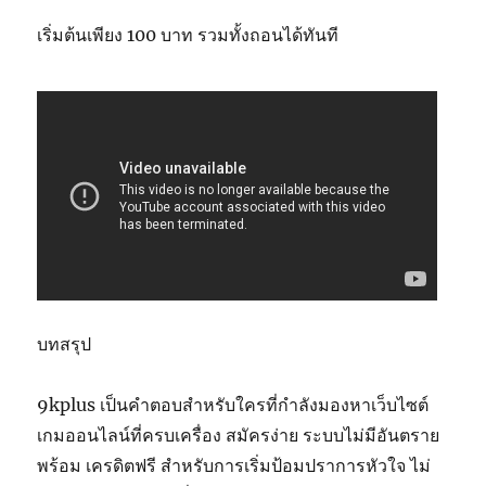
เริ่มต้นเพียง 100 บาท รวมทั้งถอนได้ทันที
บทสรุป
9kplus เป็นคำตอบสำหรับใครที่กำลังมองหาเว็บไซต์
เกมออนไลน์ที่ครบเครื่อง สมัครง่าย ระบบไม่มีอันตราย
พร้อม เครดิตฟรี สำหรับการเริ่มป้อมปราการหัวใจ ไม่