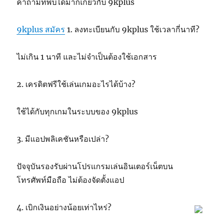
คำถามที่พบได้มากเกี่ยวกับ 9kplus
9kplus สมัคร
1. ลงทะเบียนกับ 9kplus ใช้เวลากี่นาที?
ไม่เกิน 1 นาที และไม่จำเป็นต้องใช้เอกสาร
2. เครดิตฟรีใช้เล่นเกมอะไรได้บ้าง?
ใช้ได้กับทุกเกมในระบบของ 9kplus
3. มีแอปพลิเคชันหรือเปล่า?
ปัจจุบันรองรับผ่านโปรแกรมเล่นอินเตอร์เน็ตบน
โทรศัพท์มือถือ ไม่ต้องจัดตั้งแอป
4. เบิกเงินอย่างน้อยเท่าไหร่?