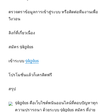
ตรวจตราข้อมูลการเข้าสู่ระบบ หรือติดต่อทีมงานเพื่อ
วิงวอน
ลิงก์ที่เกี่ยวเนื่อง
สมัคร 9kplus
เข้าระบบ
9kplus
โปรโมชั่นแล้วก็เครดิตฟรี
สรุป
9kplus คือเว็บไซต์พนันออนไลน์ที่ตอบปัญหาทุก
ความปรารถนา ด้วยระบบ 9kplus สมัคร ที่ง่าย