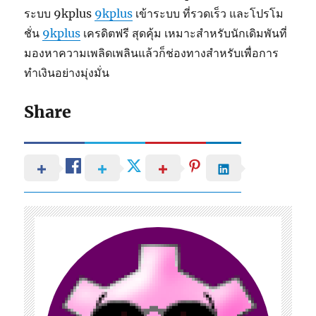
ระบบ 9kplus
9kplus
เข้าระบบ ที่รวดเร็ว และโปรโม
ชั่น
9kplus
เครดิตฟรี สุดคุ้ม เหมาะสำหรับนักเดิมพันที่
มองหาความเพลิดเพลินแล้วก็ช่องทางสำหรับเพื่อการ
ทำเงินอย่างมุ่งมั่น
Share