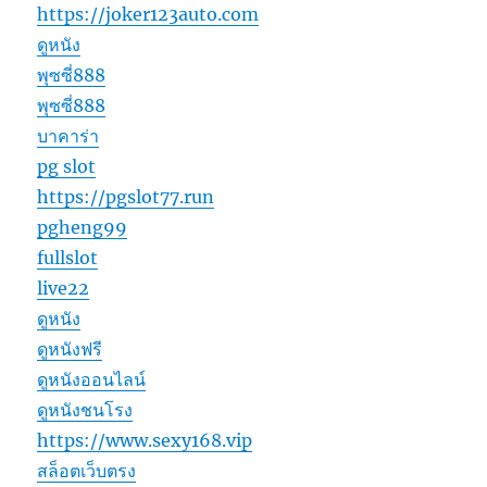
https://joker123auto.com
ดูหนัง
พุซซี่888
พุซซี่888
บาคาร่า
pg slot
https://pgslot77.run
pgheng99
fullslot
live22
ดูหนัง
ดูหนังฟรี
ดูหนังออนไลน์
ดูหนังชนโรง
https://www.sexy168.vip
สล็อตเว็บตรง