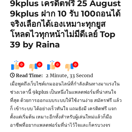
9kplus เครดิตฟรี 25 August
9kplus ฝาก 10 รับ 100ถอนได้
จริงเลือกได้เองเหมาะทุกยูส
โหลดไวทุกหน้าไม่มีดีเลย์ Top
39 by Raina
0
0
0
0
Read Time:
2 Minute, 33 Second
เมื่อพูดถึงเว็บไซต์เกมออนไลน์ที่กำลังเดินทางมาแรงใน
ช่วงเวลานี้ 9kplus เป็นหนึ่งในแพลตฟอร์มที่น่าสนใจ
ที่สุด ด้วยการออกแบบระบบให้ใช้งานง่าย สมัครฟรี แล้ว
ก็ เข้าระบบ ได้อย่างเร็วทันใจ แถมยังมี เครดิตฟรี แจก
ตั้งแต่เริ่มต้น เหมาะอีกทั้งสำหรับผู้เล่นใหม่แล้วก็มือ
อาชีพที่อยากแพลตฟอร์มที่น่าไว้ใจและก็ครบวงจร