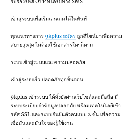
รับรองรหัส OTP ที่ได้รับทาง SMS
เข้าสู่ระบบเพื่อเริ่มเล่นเกมได้ในทันที
ทุกแนวทางการ
9kplus สมัคร
ถูกดีไซน์มาเพื่อความ
สบายสูงสุด ไม่ต้องใช้เอกสารใดๆก็ตาม
ระบบเข้าสู่ระบบและความปลอดภัย
เข้าสู่ระบบเร็ว ปลอดภัยทุกขั้นตอน
9kplus เข้าระบบ ได้ทั้งยังผ่านเว็บไซต์และมือถือ มี
ระบบระเบียบจำข้อมูลปลอดภัย พร้อมเทคโนโลยีเข้า
รหัส SSL และระบบยืนยันตัวตนแบบ 2 ชั้น เพื่อความ
เชื่อมั่นและมั่นใจของผู้ใช้งาน