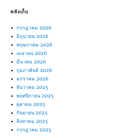
คลังเก็บ
กรกฎาคม 2026
มิถุนายน 2026
พฤษภาคม 2026
เมษายน 2026
มีนาคม 2026
กุมภาพันธ์ 2026
มกราคม 2026
ธันวาคม 2025
พฤศจิกายน 2025
ตุลาคม 2025
กันยายน 2025
สิงหาคม 2025
กรกฎาคม 2025