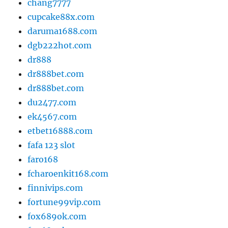
chang7777
cupcake88x.com
daruma1688.com
dgb222hot.com
dr888
dr888bet.com
dr888bet.com
du2477.com
ek4567.com
etbet16888.com
fafa 123 slot
faro168
fcharoenkit168.com
finnivips.com
fortune99vip.com
fox689ok.com