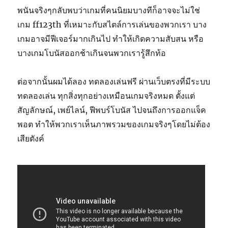
พนันจริงๆกลับพบว่าเกมที่คนนิยมบางทีก็อาจจะไม่ใช่
เกม ff123th ที่เหมาะกับสไตล์การเล่นของพวกเรา บาง
เกมอาจมีฟีเจอร์มากเกินไป ทำให้เกิดความสับสน หรือ
บางเกมโบนัสออกช้าเกินจนพวกเรารู้สึกท้อ
ต่อจากนั้นผมได้ลอง ทดลองเล่นฟรี ผ่านเว็บตรงที่มีระบบ
ทดลองเล่น ทุกสิ่งทุกอย่างเหมือนเกมจริงหมด ตั้งแต่
สัญลักษณ์, เพย์ไลน์, ฟีพบร์โบนัส ไปจนถึงการออกแจ็ค
พอต ทำให้พวกเราเห็นภาพรวมของเกมจริงๆโดยไม่ต้อง
เสียตังค์