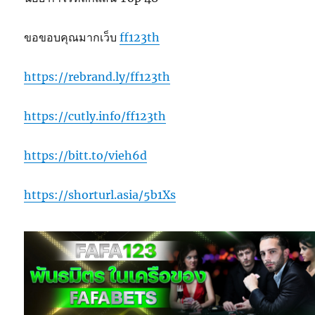
ขอขอบคุณมากเว็บ
ff123th
https://rebrand.ly/ff123th
https://cutly.info/ff123th
https://bitt.to/vieh6d
https://shorturl.asia/5b1Xs