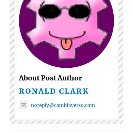
About Post Author
RONALD CLARK
noreply@cambiaverso.com