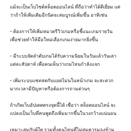
แม้จะเป็นเว็บไซต์สล็อตออนไลน์ ที่ถือว่าทำได้ดีเยี่ยม แต่
ว่าถ้าให้เพิ่มเติมอีกนิดจะสมบูรณ์เพิ่มขึ้น อาทิเช่น
• ต้องการให้เพิ่มหมวดรีวิวเกมหรือชี้แนะเกมรายวัน
เพื่อช่วยทำให้มือใหม่เลือกเกมง่ายมากยิ่งขึ้น
• มีระบบจัดลำดับเกมได้รับความนิยมในวันแล้ววันเล่า
แต่ละสัปดาห์ เพื่อคนเห็นว่าเกมไหนกำลังแจก
• เพิ่มระบบแชทสดกับแอดไม่นในหน้าเกม จะสะดวก
มากเวลามีปัญหาหรือต้องการถามด่วนๆ
ถ้าเกิดเว็บอัปเดตตรงจุดนี้ได้ เชื่อว่า สล็อตออนไลน์ จะ
แปลงเป็นเว็บที่คนพูดถึงเพิ่มมากขึ้นในวงกว้างแน่นอน
เหมาะสมกับผู้ใด รวมทั้งคนไหนที่ไม่สมควรมองข้าม