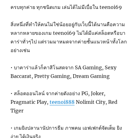
ครบทุกค่าย ทุกชนิดเกม เล่นได้ไม่มีเบื่อใน teenoi69
สิ่งหนึ่งที่ทำให้คนไม่ใช่น้อยอยู่กับเว็บนี้ได้นานคือความ
หลากหลายของเกม teenoi69 ไม่ได้มีแค่สล็อตหรือบา
คาร่าทั่วๆไป แต่รวมมาหมดจากค่ายชั้นแนวหน้าทั้งโลก
อย่างเช่น
• บาคาร่าแล้วก็คาสิโนสดจาก SA Gaming, Sexy
Baccarat, Pretty Gaming, Dream Gaming
• สล็อตออนไลน์ จากค่ายดังอย่าง PG, Joker,
Pragmatic Play,
teenoi888
Nolimit City, Red
Tiger
• เกมยิงปลานานัปการธีม ภาพคม เอฟเฟกต์จัดเต็ม ยิง
ง่าย ได้เงินจริง