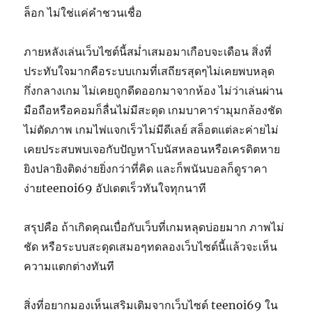
ล็อก ไม่ใช่แค่คำชวนเชื่อ
ภายหลังเล่นเว็บไซต์นี้สม่ำเสมอมาเกือบจะเดือน สิ่งที่
ประทับใจมากคือระบบเกมที่เสถียรสุดๆไม่เคยพบหลุด
กึ่งกลางเกม ไม่เคยถูกดีดออกมาจากห้อง ไม่ว่าเล่นผ่าน
มือถือหรือคอมก็ลื่นไม่มีสะดุด เกมบาคาร่ามุมกล้องชัด
ไม่ตัดภาพ เกมไพ่แจกเร็วไม่มีดีเลย์ สล็อตแต่ละค่ายไม่
เคยประสบพบเจอกับปัญหาโบนัสหลอนหรือเครดิตหาย
ยิงปลายิงติดง่ายยิ่งกว่าที่คิด และก็พนันบอลก็ดูราคา
ง่ายteenoi69 อัปเดตเร็วทันใจทุกนาที
สรุปคือ ถ้าเกิดคุณเบื่อกับเว็บที่เกมหลุดบ่อยมาก ภาพไม่
ชัด หรือระบบสะดุดเสมอๆทดลองเว็บไซต์นี้แล้วจะเห็น
ความแตกต่างทันที
สิ่งที่อยากมองเห็นเสริมเติมจากเว็บไซต์ teenoi69 ใน