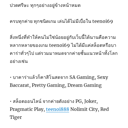
ปวดศรีษะ ทุกๆอย่างอยู่ข้างหน้าหมด
ครบทุกค่าย ทุกชนิดเกม เล่นได้ไม่มีเบื่อใน teenoi69
สิ่งหนึ่งที่ทำให้คนไม่ใช่น้อยอยู่กับเว็บนี้ได้นานคือความ
หลากหลายของเกม teenoi69 ไม่ได้มีแค่สล็อตหรือบา
คาร่าทั่วๆไป แต่รวมมาหมดจากค่ายชั้นแนวหน้าทั้งโลก
อย่างเช่น
• บาคาร่าแล้วก็คาสิโนสดจาก SA Gaming, Sexy
Baccarat, Pretty Gaming, Dream Gaming
• สล็อตออนไลน์ จากค่ายดังอย่าง PG, Joker,
Pragmatic Play,
teenoi888
Nolimit City, Red
Tiger