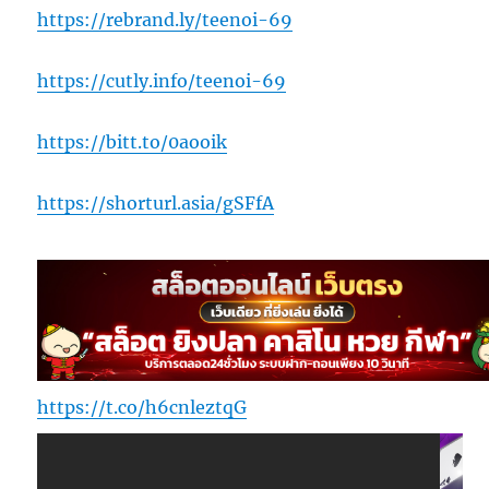
https://rebrand.ly/teenoi-69
https://cutly.info/teenoi-69
https://bitt.to/0aooik
https://shorturl.asia/gSFfA
https://t.co/h6cnleztqG