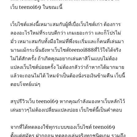
เว็บ teenoi69 ในขณะนี้
เว็บไซต์แห่งนี้เหมาะสมกับผู้ที่เบื่อเว็บไซต์เก่า ต้องการ
ลองอะไรใหม่ที่ระบบดีกว่า เกมเยอะกว่า และก็โปรไม่
มั่ว เหมาะสมกับทั้งมือใหม่ที่พึ่งจะเริ่มและก็คนที่เล่นมา
นานแม้กระนั้นยังหาเว็บไซต์teenoi888ที่ไว้ใจได้จริง
ไม่ได้สักครั้ง ถ้าเกิดคุณอยากเล่นคาสิโนแบบไม่ต้อง
แปลงเว็บไซต์บ่อยครั้ง ไม่ต้องกลัวว่าถ้าหากได้มากมาย
แล้วจะถอนไม่ได้ ไหมจำเป็นต้องนั่งรอเงินข้ามคืน เว็บนี้
ตอบโจทย์แน่ๆ
สรุปรีวิวเว็บ teenoi69 หากคุณกำลังมองหาเว็บหลักไว้
เล่นยาวๆไม่ต้องเปลี่ยนแปลงบ่อย เว็บไซต์นี้เป็นคำตอบ
จากที่ได้ทดลองใช้ทุกระบบของเว็บไซต์ teenoi69
ตั้งแต่สมัคร ฝากถอน ทดลองเล่นจริงทุกชนิดเกม รวมถึง