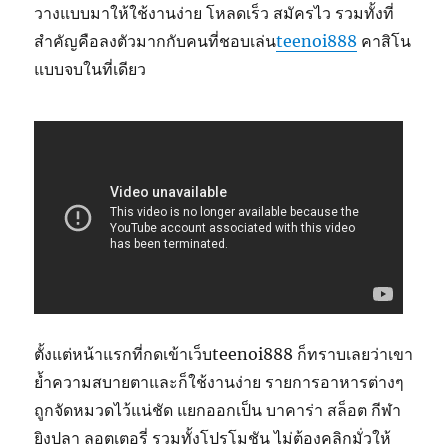
วางแบบมาให้ใช้งานง่าย โหลดเร็ว สมัครไว รวมทั้งที่
สำคัญคือลงตัวมากกับคนที่ชอบเล่น
teenoi888
คาสิโน
แบบจบในที่เดียว
ตั้งแต่หน้าแรกที่กดเข้าเว็บteenoi888 ก็ทราบเลยว่าเขา
ย้ำความสบายตาและก็ใช้งานง่าย รายการอาหารต่างๆ
ถูกจัดหมวดไว้แน่ชัด แยกออกเป็น บาคาร่า สล็อต กีฬา
ยิงปลา ลอตเตอรี่ รวมทั้งโปรโมชัน ไม่ต้องคลิกมั่วให้