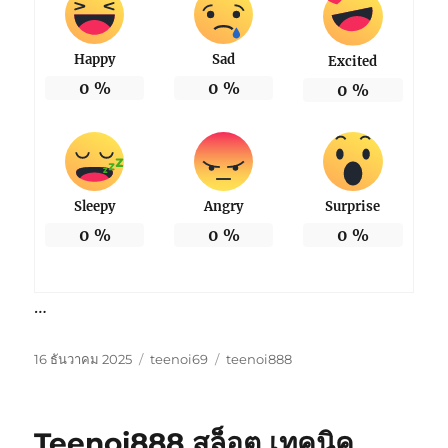
Happy
Sad
Excited
0
%
0
%
0
%
Sleepy
Angry
Surprise
0
%
0
%
0
%
…
เขียน
หมวด
ป้าย
16 ธันวาคม 2025
teenoi69
teenoi888
เมื่อ
หมู่
กำกับ
Teenoi888 สล็อต เทคนิค