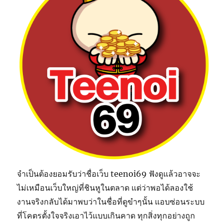
จำเป็นต้องยอมรับว่าชื่อเว็บ teenoi69 ฟังดูแล้วอาจจะ
ไม่เหมือนเว็บใหญ่ที่ชินหูในตลาด แต่ว่าพอได้ลองใช้
งานจริงกลับได้มาพบว่าในชื่อที่ดูขำๆนั้น แอบซ่อนระบบ
ที่โคตรตั้งใจจริงเอาไว้แบบเกินคาด ทุกสิ่งทุกอย่างถูก