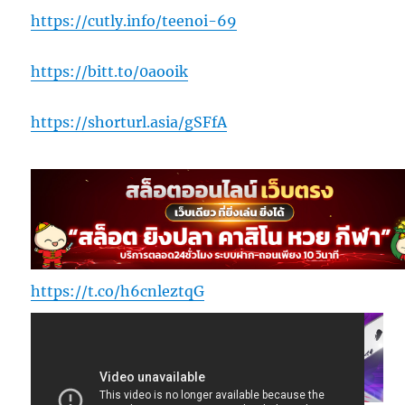
https://cutly.info/teenoi-69
https://bitt.to/0aooik
https://shorturl.asia/gSFfA
https://t.co/h6cnleztqG