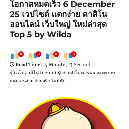
โอกาสหมดเร็ว 6 December
25 เวปไซต์ แตกง่าย คาสิโน
ออนไลน์ เว็บใหญ่ ใหม่ล่าสุด
Top 5 by Wilda
0
0
0
0
Read Time:
5 Minute, 13 Second
รีวิวเว็บคาสิโน teenoi69 สายฝ่าไม่ควรพลาด ครบทุก
เกม เล่นง่าย จ่ายจริง ไม่มีพัก