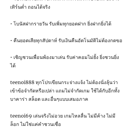
เทิร์นต่ำ ถอนได้จริง
• โบนัสฝากรายวัน รับเพิ่มทุกยอดฝาก ยิ่งฝากยิ่งได้
• คืนยอดเสียทุกสัปดาห์ รับเงินคืนอัตโนมัติไม่ต้องกดขอ
• เชิญชวนเพื่อนพ้องมาเล่น รับค่าคอมไม่ยั้ง ยิ่งชวนยิ่ง
ได้
teenoi888 ทุกโปรเขียนกระจ่างแจ้ง ไม่ต้องนั่งลุ้นว่า
เข้าข้อจำกัดหรือเปล่า แถมไม่จำกัดเกม ใช้ได้กับอีกทั้ง
บาคาร่า สล็อต และอื่นๆแบบเสมอภาค
teenoi69 เล่นจริงไม่อวย เกมไหลลื่น ไม่มีค้าง ไม่มี
ล็อก ไม่ใช่แค่คำชวนเชื่อ