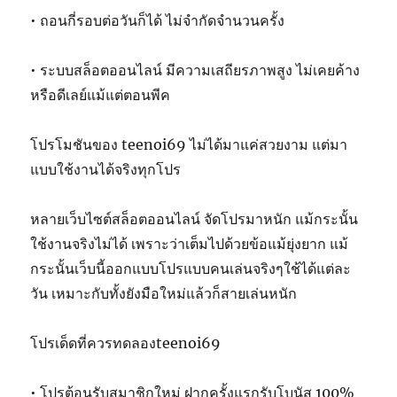
• ถอนกี่รอบต่อวันก็ได้ ไม่จำกัดจำนวนครั้ง
• ระบบสล็อตออนไลน์ มีความเสถียรภาพสูง ไม่เคยค้าง
หรือดีเลย์แม้แต่ตอนพีค
โปรโมชันของ teenoi69 ไม่ได้มาแค่สวยงาม แต่มา
แบบใช้งานได้จริงทุกโปร
หลายเว็บไซต์สล็อตออนไลน์ จัดโปรมาหนัก แม้กระนั้น
ใช้งานจริงไม่ได้ เพราะว่าเต็มไปด้วยข้อแม้ยุ่งยาก แม้
กระนั้นเว็บนี้ออกแบบโปรแบบคนเล่นจริงๆใช้ได้แต่ละ
วัน เหมาะกับทั้งยังมือใหม่แล้วก็สายเล่นหนัก
โปรเด็ดที่ควรทดลองteenoi69
• โปรต้อนรับสมาชิกใหม่ ฝากครั้งแรกรับโบนัส 100%