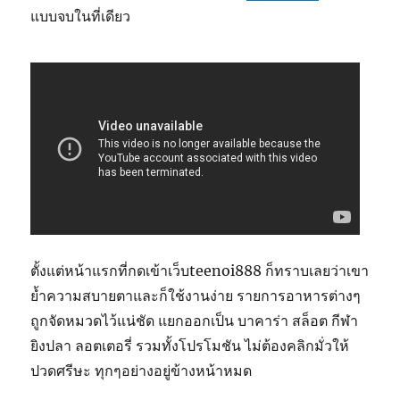
แบบจบในที่เดียว
ตั้งแต่หน้าแรกที่กดเข้าเว็บteenoi888 ก็ทราบเลยว่าเขา
ย้ำความสบายตาและก็ใช้งานง่าย รายการอาหารต่างๆ
ถูกจัดหมวดไว้แน่ชัด แยกออกเป็น บาคาร่า สล็อต กีฬา
ยิงปลา ลอตเตอรี่ รวมทั้งโปรโมชัน ไม่ต้องคลิกมั่วให้
ปวดศรีษะ ทุกๆอย่างอยู่ข้างหน้าหมด