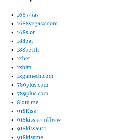
168 สล็อต
1688vegasx.com
168slot
188bet
188betth
1xbet
1xbit1
1xgameth.com
789plus.com
789plus.com
8lots.me
918Kiss
918kiss ดาวน์โหลด
918kissauto
918kissme