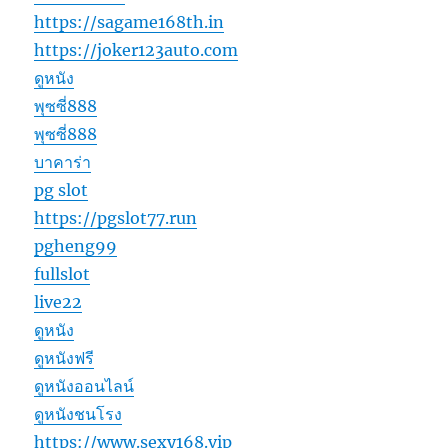
https://sagame168th.in
https://joker123auto.com
ดูหนัง
พุซซี่888
พุซซี่888
บาคาร่า
pg slot
https://pgslot77.run
pgheng99
fullslot
live22
ดูหนัง
ดูหนังฟรี
ดูหนังออนไลน์
ดูหนังชนโรง
https://www.sexy168.vip