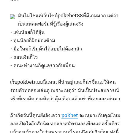
มันไม่ใช่แค่เว็บไซต์pokebet88ที่มีเกมมาก แต่ว่า
เป็นแพลตฟอร์มที่รู้เรื่องผู้เล่นจริง
• เล่นน้อยก็ได้ลุ้น
• ทุนน้อยก็ผิดมองข้าม
• มือใหม่ก็เริ่มต้นได้แบบไม่ต้องกลัว
• ถอนเงินก็ไว
• คณะทำงานก็ดูแลราวกับเพื่อน
เว็บpokbetแบบนี้แหละที่น่าอยู่ และก็น่าชี้แนะให้คน
รอบตัวทดลองเล่นดู เพราะเหตุว่า มันเป็นประสบการณ์
จริงที่เรามีความคิดว่าคุ้ม ที่สุดแล้วเท่าที่เคยลองเล่นมา
ถ้าเกิดวันนี้คุณยังลังเลว่า
pokbet
จะเหมาะกับคุณไหม
ลองเปิดใจอีกสักนิด ทดลองสมัครมองเพียงแค่ครั้งเดียว
แล้วจะเข้าดวงใจว่าเพราะเหตุไรคนถึงเอ๋ยถึงเว็บแห่งนี้