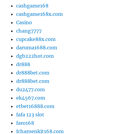
cashgame168
cashgame168x.com
Casino
chang7777
cupcake88x.com
daruma1688.com
dgb222hot.com
dr888
dr888bet.com
dr888bet.com
du2477.com
ek4567.com
etbet16888.com
fafa 123 slot
faro168
fcharoenkit168.com