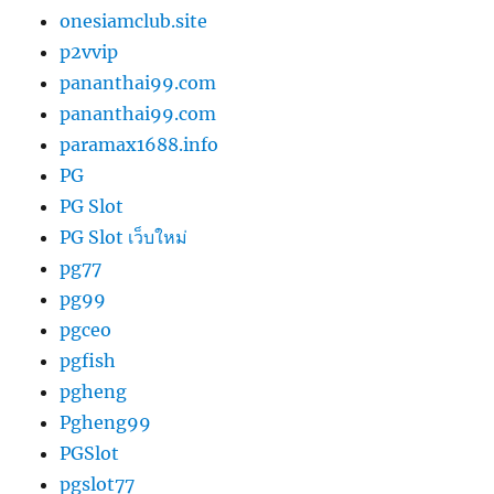
onesiamclub.site
p2vvip
pananthai99.com
pananthai99.com
paramax1688.info
PG
PG Slot
PG Slot เว็บใหม่
pg77
pg99
pgceo
pgfish
pgheng
Pgheng99
PGSlot
pgslot77