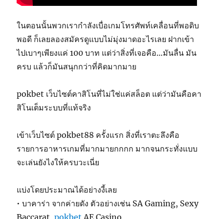
ในตอนนั้นพวกเรากำลังเบื่อเกมโทรศัพท์เคลื่อนที่พอดิบ
พอดี ก็เลยลองสมัครดูแบบไม่มุ่งมาดอะไรเลย ฝากเข้า
ไปเบาๆเพียงแค่ 100 บาท แต่ว่าสิ่งที่เจอคือ…มันลื่น มัน
ครบ แล้วก็มันสนุกกว่าที่คิดมากมาย
pokbet เว็บไซต์คาสิโนที่ไม่ใช่แค่สล็อต แต่ว่ามันคือคา
สิโนเต็มระบบที่แท้จริง
เข้าเว็บไซต์ pokbet88 ครั้งแรก สิ่งที่เราตะลึงคือ
รายการอาหารเกมที่มากมายกกกก มากจนกระทั่งแบบ
จะเล่นยังไงให้ครบวะเนี่ย
แบ่งโดยประมาณได้อย่างงี้เลย
• บาคาร่า จากค่ายดัง ตัวอย่างเช่น SA Gaming, Sexy
Baccarat,
pokbet
AE Casino