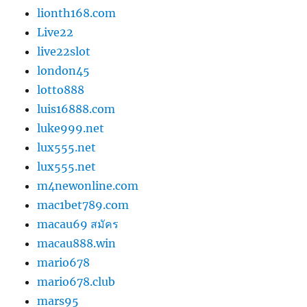
lionth168.com
Live22
live22slot
london45
lotto888
luis16888.com
luke999.net
lux555.net
lux555.net
m4newonline.com
mac1bet789.com
macau69 สมัคร
macau888.win
mario678
mario678.club
mars95