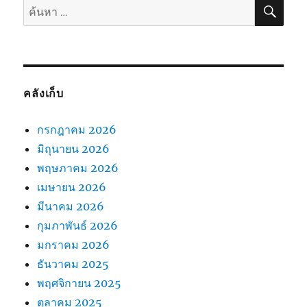
ค้นห
ค้นหา:
คลังเก็บ
กรกฎาคม 2026
มิถุนายน 2026
พฤษภาคม 2026
เมษายน 2026
มีนาคม 2026
กุมภาพันธ์ 2026
มกราคม 2026
ธันวาคม 2025
พฤศจิกายน 2025
ตุลาคม 2025