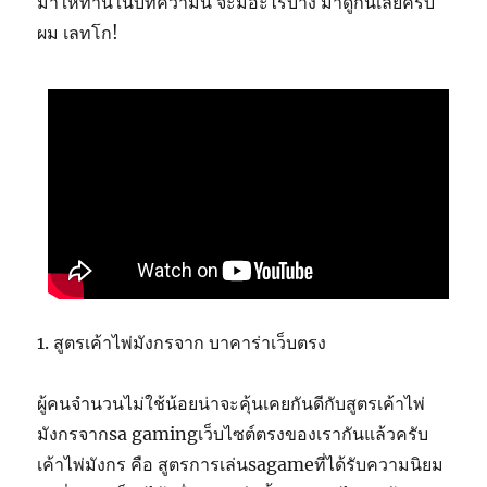
มาให้ท่านในบทความนี้ จะมีอะไรบ้าง มาดูกันเลยครับ
ผม เลทโก!
1. สูตรเค้าไพ่มังกรจาก บาคาร่าเว็บตรง
ผู้คนจำนวนไม่ใช้น้อยน่าจะคุ้นเคยกันดีกับสูตรเค้าไพ่
มังกรจากsa gamingเว็บไซต์ตรงของเรากันแล้วครับ
เค้าไพ่มังกร คือ สูตรการเล่นsagameที่ได้รับความนิยม