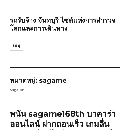
รถรับจ้าง จันทบุรี ไซต์แห่งการสำรวจ
โลกและการเดินทาง
เมนู
หมวดหมู่:
sagame
sagame
พนัน sagame168th บาคาร่า
ออนไลน์ ฝากถอนเร็ว เกมลื่น