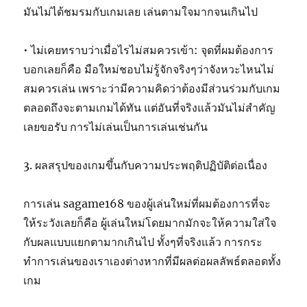
มันไม่ได้ชมรมกับเกมเลย เล่นตามใจมากจนเกินไป
• ไม่เคยทราบว่าเมื่อไรไม่สมควรเข้า: จุดที่ผมต้องการ
บอกเลยก็คือ มือใหม่ชอบไม่รู้จักจริงๆว่าจังหวะไหนไม่
สมควรเล่น เพราะว่ามีความคิดว่าต้องมีส่วนร่วมกับเกม
ตลอดถึงจะตามเกมได้ทัน แต่อันที่จริงแล้วมันไม่สำคัญ
เลยขอรับ การไม่เล่นเป็นการเล่นเช่นกัน
3. ผลสรุปของเกมขึ้นกับความประพฤติปฏิบัติต่อเนื่อง
การเล่น sagame168 ของผู้เล่นใหม่ที่ผมต้องการที่จะ
ให้ระวังเลยก็คือ ผู้เล่นใหม่โดยมากมักจะให้ความใส่ใจ
กับผลแบบแยกตามากเกินไป ทั้งๆที่จริงแล้ว การกระ
ทำการเล่นของเราเองต่างหากที่มีผลต่อผลลัพธ์ตลอดทั้ง
เกม