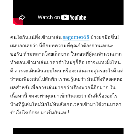
คนใดกันแน่พึ่งเข้ามาเล่น
sagame168
บ้างยกมือขึ้น!
ผมบอกเลยว่า นี่คือบทความที่คุณจำต้องอ่านเลยนะ
ขอรับ ห้ามพลาดโดยเด็ดขาด ในตอนที่ผู้คนจำนวนมาก
ทำตอนเข้ามาเล่นบาคาร่าใหม่ๆก็คือ เราจะแทงฝั่งไหน
ดี ควรจะเดินเงินแบบไหน หรือจะเล่นตามสูตรอะไรดี แต่
ว่าพอเพียงเล่นไปสักพัก เราจะรู้เลยว่า มันมีสิ่งที่ส่งผลต่อ
ผลสำหรับเพื่อการเล่นมากกว่าเรื่องพวกนี้อีกมาก ใน
เนื้อหานี้ ผมจะพาคุณมาเช็กกันเลยว่า มันมีเรื่องอะไร
บ้างที่ผู้เล่นใหม่มักไม่ทันสังเกตเวลาเข้ามาใช้งานบาคา
ร่าเว็บไซต์ตรง มาเริ่มกันเลย!