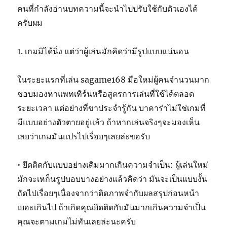
คนที่กำลังอ่านบทความนี้จะนำไปปรับใช้กับตัวเองได้
ครับผม
1. เกมมิได้นิ่ง แต่ว่าผู้เล่นมักคิดว่ามีรูปแบบแน่นอน
ในระยะแรกที่เล่น sagame168 มือใหม่ผู้คนจำนวนมาก
ชอบมองหาแพทเทิร์นหรือสูตรการเล่นที่ใช้ได้ตลอด
ระยะเวลา แต่อย่างที่ขาประจำรู้กัน บาคาร่าไม่ใช่เกมที่
มีแบบอย่างตัวตายอยู่แล้ว ถ้าหากเล่นจริงๆจะมองเห็น
เลยว่าเกมมันแปรไปเรื่อยๆเลยล่ะขอรับ
• ยึดติดกับแบบอย่างเดิมมากเกินความจำเป็น: ผู้เล่นใหม่
มักจะเหก็นรูปบอบบางอย่างแล้วคิดว่า มันจะเป็นแบบงั้น
ถัดไปเรื่อยๆเนื่องจากว่าติดภาพจำกับผลสรุปก่อนหน้า
เยอะเกินไป ถ้าเกิดคุณยึดติดกับมันมากเกินความจำเป็น
คุณจะตามเกมไม่ทันเลยล่ะนะครับ