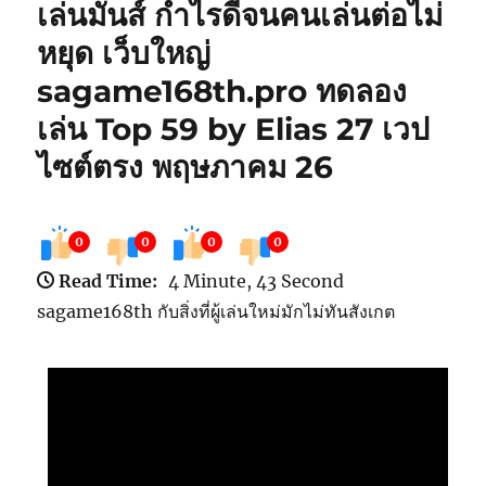
เล่นมันส์ กำไรดีจนคนเล่นต่อไม่
หยุด เว็บใหญ่
sagame168th.pro ทดลอง
เล่น Top 59 by Elias 27 เวป
ไซต์ตรง พฤษภาคม 26
0
0
0
0
Read Time:
4 Minute, 43 Second
sagame168th กับสิ่งที่ผู้เล่นใหม่มักไม่ทันสังเกต