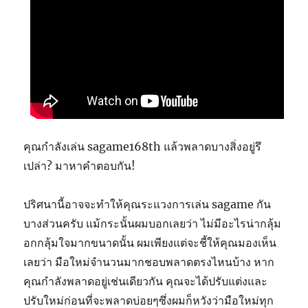
คุณกำลังเล่น sagame168th แล้วพลาดบางสิ่งอยู่รึ
เปล่า? มาหาคำตอบกัน!
ปริศนานี้อาจจะทำให้คุณระแวงการเล่น sagame กัน
บางส่วนครับ แม้กระนั้นผมบอกเลยว่า ไม่มีอะไรน่ากลุ้ม
อกกลุ้มใจมากขนาดนั้น ผมเพียงแต่จะชี้ให้คุณมองเห็น
เลยว่า มือใหม่จำนวนมากชอบพลาดตรงไหนบ้าง หาก
คุณกำลังพลาดอยู่เช่นเดียวกัน คุณจะได้ปรับแต่งและ
ปรับใหม่ก่อนที่จะพลาดบ่อยๆซึ่งผมก็หวังว่ามือใหม่ทุก