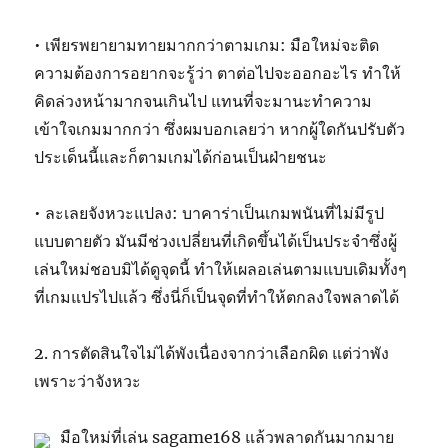
• เพียรพยายามทายมากกว่าตามเกม: มือใหม่จะติด
ความต้องการอยากจะรู้ว่า ตาต่อไปจะออกอะไร ทำให้
คิดล่วงหน้ามากจนเกินไป แทนที่จะมานะทำความ
เข้าใจเกมมากกว่า ซึ่งผมบอกเลยว่า หากผู้ใดกันปรับตัว
ประเด็นนี้และก็ตามเกมได้ก่อนเป็นฝ่ายชนะ
• ละเลยจังหวะแปลง: บาคาร่าเป็นเกมพนันที่ไม่มีรูป
แบบตายตัว มันมีช่วงเปลี่ยนที่เกิดขึ้นได้เป็นประจำซึ่งผู้
เล่นใหม่ชอบมิได้ดูจุดนี้ ทำให้เผลอเล่นตามแบบเดิมทั้งๆ
ที่เกมแปรไปแล้ว ซึ่งนี่ก็เป็นจุดที่ทำให้ตกลงใจพลาดได้
2. การตัดสินใจไม่ได้พังเนื่องจากว่าเลือกผิด แต่ว่าพัง
เพราะว่าจังหวะ
มือใหม่ที่เล่น sagame168 แล้วพลาดกันมากมาย