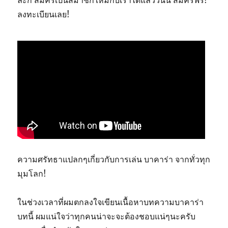
ล่ะก็ สมัครเป็นสมาชิกใหม่กับเราได้แล้ววันนี้ สมัครฟรี!
ลงทะเบียนเลย!
ความศรัทธาแปลกๆเกี่ยวกับการเล่น บาคาร่า จากทั่วทุก
มุมโลก!
ในช่วงเวลาที่ผมตกลงใจเขียนเนื้อหาบทความบาคาร่า
บทนี้ ผมแน่ใจว่าทุกคนน่าจะจะต้องชอบแน่ๆนะครับ