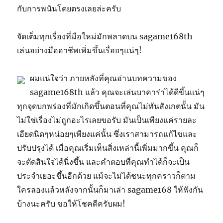
กับการพนันโดยตรงเลยล่ะครับ
จัดเต็มทุกเรื่องที่มือใหม่มักพลาดบน sagame168th
เล่นอย่างมืออาชีพเพิ่มขึ้นเรื่อยๆแน่ๆ!
ผมแน่ใจว่า ภายหลังที่คุณอ่านบทความของ
sagame168th แล้ว คุณจะเล่นบาคาร่าได้ดีขึ้นแน่ๆ
ทุกจุดบกพร่องที่มักเกิดขึ้นตอนที่คุณไม่ทันสังเกตนั้น มัน
ไม่ใช่เรื่องไม่ถูกอะไรเลยขอรับ มันเป็นเพียงแค่รายละ
เอียดนิดๆหน่อยๆเพียงแค่นั้น ซึ่งเราสามารถแก้ไขและ
ปรับปรุงได้ เมื่อคุณเริ่มเห็นสิ่งเหล่านี้เพิ่มมากขึ้น คุณก็
จะตัดสินใจได้นิ่งขึ้น และคำตอบที่คุณทำได้ก็จะเป็น
ประจำเยอะขึ้นอีกด้วย แม้จะไม่ได้ชนะทุกคราวก็ตาม
ใครลองแล้วหลังจากนั้นก็มาเล่า sagame168 ให้ฟังกัน
บ้างนะครับ ขอให้โชคดีครับผม!