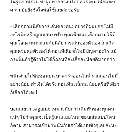
ในรูปภาพรวม ซึ่งผู้ที่ทำอย่างนี้ได้ก็ควรจะมีวินัยและก็
ความยับยั้งชั่งใจพอใช้เลยล่ะขอรับ
• เลือกตามนิสัยการเล่นของตน: อย่างที่ผมบอก ไม่มี
อะไรผิดหรือถูกเลยนะครับ คุณเพียงแค่เลือกตามวิธีที่
คุณโอเค เหมาะสมกับนิสัยการเล่นของตัวเอง ถ้าเกิด
คุณควบคุมตัวเองได้ ถอนทีเดียวก็ไม่มีปัญหาอะไร แม้
กระนั้นถ้ารู้ดีว่าไม่ได้ก็ถอนทีละเล็กละน้อยดีมากกว่า
พนันง่ายไม่ซับซ้อนบน บาคาร่าออนไลน์ ฝากถอนไม่มี
อย่างน้อย ทำเงินได้จริง ถอนทีละเล็กละน้อยหรือทีเดียว
ก็เลือกได้เลย!
บอกเลยว่า sagame เหมาะกับการเดิมพันของทุกคน
แน่ๆ ไม่ว่าคุณจะเป็นผู้เล่นแบบไหน ชอบเล่นแบบไหน
ก็ตาม สามารถเข้ามาพนันกับเราได้แบบชิวๆเลยล่ะนะ