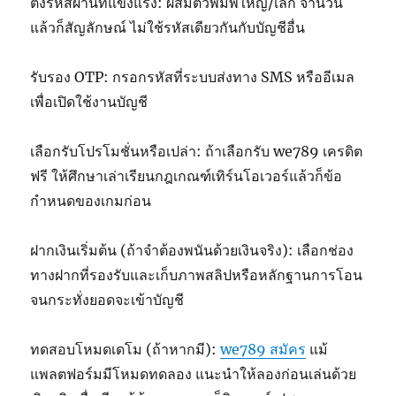
ตั้งรหัสผ่านที่แข็งแรง: ผสมตัวพิมพ์ใหญ่/เล็ก จำนวน
แล้วก็สัญลักษณ์ ไม่ใช้รหัสเดียวกันกับบัญชีอื่น
รับรอง OTP: กรอกรหัสที่ระบบส่งทาง SMS หรืออีเมล
เพื่อเปิดใช้งานบัญชี
เลือกรับโปรโมชั่นหรือเปล่า: ถ้าเลือกรับ we789 เครดิต
ฟรี ให้ศึกษาเล่าเรียนกฎเกณฑ์เทิร์นโอเวอร์แล้วก็ข้อ
กำหนดของเกมก่อน
ฝากเงินเริ่มต้น (ถ้าจำต้องพนันด้วยเงินจริง): เลือกช่อง
ทางฝากที่รองรับและเก็บภาพสลิปหรือหลักฐานการโอน
จนกระทั่งยอดจะเข้าบัญชี
ทดสอบโหมดเดโม (ถ้าหากมี):
we789 สมัคร
แม้
แพลตฟอร์มมีโหมดทดลอง แนะนำให้ลองก่อนเล่นด้วย