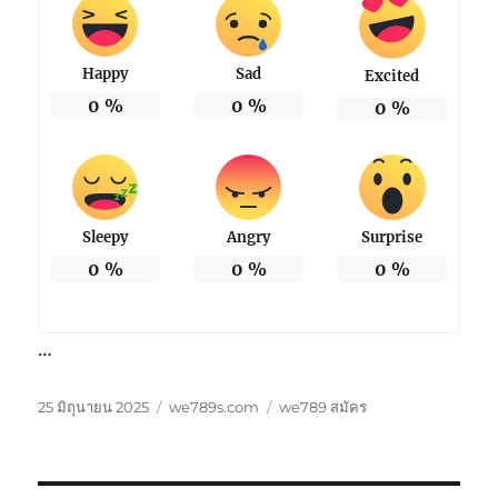
Happy
Sad
Excited
0
%
0
%
0
%
Sleepy
Angry
Surprise
0
%
0
%
0
%
…
เขียน
หมวด
ป้าย
25 มิถุนายน 2025
we789s.com
we789 สมัคร
เมื่อ
หมู่
กำกับ