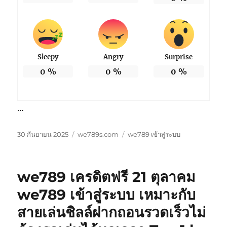
Sleepy
Angry
Surprise
0
%
0
%
0
%
…
เขียน
หมวด
ป้าย
30 กันยายน 2025
we789s.com
we789 เข้าสู่ระบบ
เมื่อ
หมู่
กำกับ
we789 เครดิตฟรี 21 ตุลาคม
we789 เข้าสู่ระบบ เหมาะกับ
สายเล่นชิลล์ฝากถอนรวดเร็วไม่