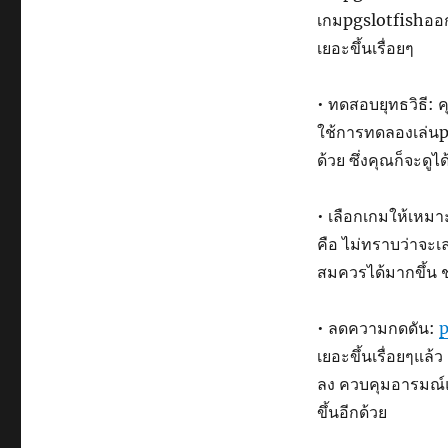
เกมpgslotfishออกบ
เยอะขึ้นเรื่อยๆ
• ทดสอบยุทธวิธี: 
ใช้การทดลองเล่นpg
ด้วย ซึ่งคุณก็จะดู
• เลือกเกมให้เหมา
คือ ไม่ทราบว่าจะเ
สมควรได้มากขึ้น ช
• ลดความกดดัน:
p
เยอะขึ้นเรื่อยๆแล้
ลง ควบคุมอารมณ์แล
ขึ้นอีกด้วย