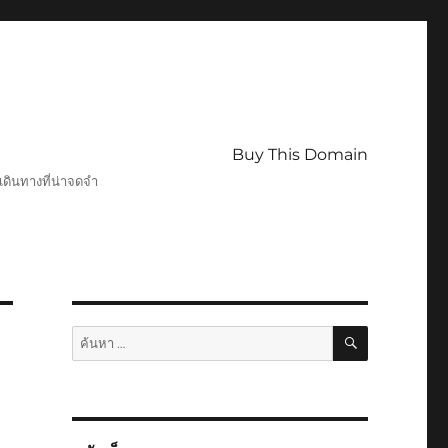
Buy This Domain
ดินทางที่น่าจดจำ
ค้นหา
ค้นหา: