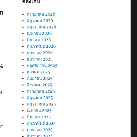
คลังเก็บ
ตก
กรกฎาคม 2026
มิถุนายน 2026
พฤษภาคม 2026
เมษายน 2026
มีนาคม 2026
กุมภาพันธ์ 2026
มกราคม 2026
ธันวาคม 2025
0%
พฤศจิกายน 2025
ตุลาคม 2025
กันยายน 2025
ด
สิงหาคม 2025
โม
กรกฎาคม 2025
มิถุนายน 2025
พฤษภาคม 2025
เมษายน 2025
มีนาคม 2025
กุมภาพันธ์ 2025
หา
มกราคม 2025
ธันวาคม 2024