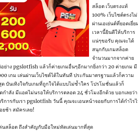
สล็อต เว็บตรงแท้
100% เว็บไซต์ตรงไม่
ผ่านเอเย่นต์ที่ยอดเยี่ย
เวลานี้ยินดีให้บริการ
แน่ๆขอรับ คุณจะได้
สนุกกับเกมสล็อต
จำนวนมากจากค่าย
ย่าง pgslotfish แล้วก็ค่ายเกมอื่นๆอีกมากยิ่งกว่า 20 ค่ายเกม มี
,000 เกม เล่นผ่านเว็บไซต์ได้ในทันที ประกันมาตรฐานแล้วก็ความ
ี่สุด บันเทิงใจกับเกมที่ถูกใจได้แบบไม่ซ้ำใคร โปรโมชั่นแล้วก็
ดกำลัง มีแอดไม่นรอให้บริการตลอด 24 ชั่วโมงอีกด้วย บอกเลยว่า
้บริการกับเรา pgslotfish วันนี้ คุณจะเอนหน้าจอยกับการได้กำไร
อยช้า สมัครเลย!
สล็อต ถึงสำคัญกับมือใหม่หัดเล่นมากที่สุด