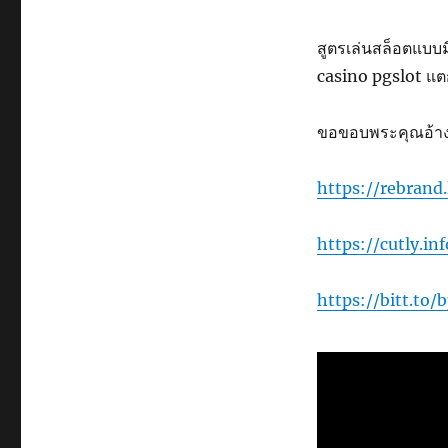
สูตรเล่นสล็อตแบบ
casino pgslot แต
ขอขอบพระคุณอ้า
https://rebrand.
https://cutly.in
https://bitt.to/