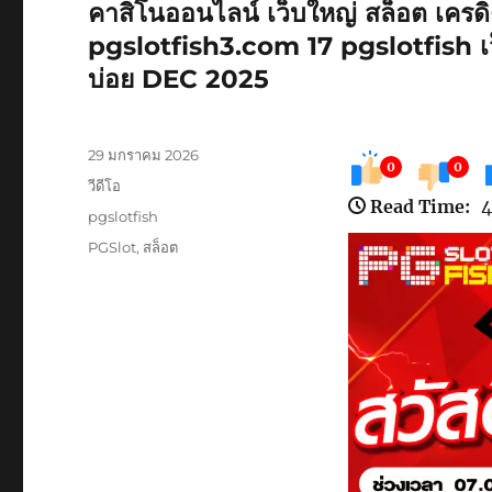
คาสิโนออนไลน์ เว็บใหญ่ สล็อต เคร
pgslotfish3.com 17 pgslotfish เว็
บ่อย DEC 2025
เขียน
29 มกราคม 2026
0
0
เมื่อ
รูป
วีดีโอ
Read Time:
4
แบบ
หมวด
pgslotfish
เรื่อง
หมู่
ป้าย
PGSlot
,
สล็อต
กำกับ