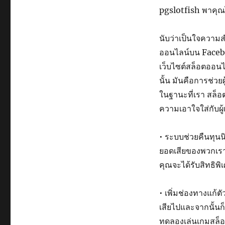
pgslotfish พาคุณ
นับว่าเป็นใจความส
ออนไลน์บน Faceboo
เว็บไซต์สล็อตออนไลน
นั้น มันคือการช่ว
ในฐานะที่เรา สล็อต 
ความเอาใจใส่กับผู
• ระบบช่วยคืนทุนน
ยอดเสียของพวกเราเป
คุณจะได้รับสิทธิพิ
• เพิ่มช่องทางแก้
เสียไปและจากนั้น
ทดลองเล่นเกมสล็อ