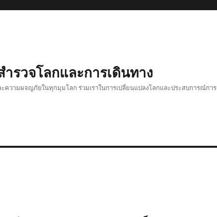
การสำรวจโลกและการเดินทาง
ต้นและความผจญภัยในทุกมุมโลก ร่วมเราในการเปลี่ยนแปลงโลกและประสบการณ์การเ