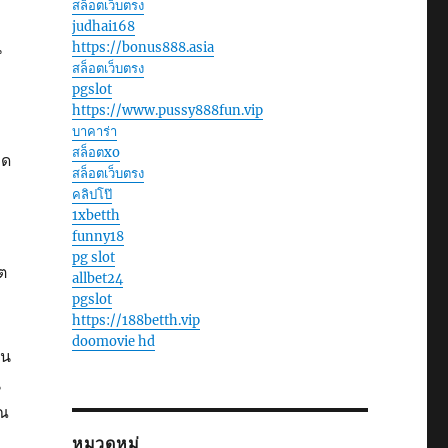
สล็อตเว็บตรง
judhai168
น
https://bonus888.asia
สล็อตเว็บตรง
pgslot
https://www.pussy888fun.vip
บาคาร่า
สล็อตxo
าด
สล็อตเว็บตรง
คลิปโป๊
1xbetth
funny18
pg slot
ต
allbet24
pgslot
https://188betth.vip
doomovie hd
้น
น
ุณ
หมวดหมู่