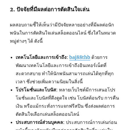
2. ปัจจัยที่มีผลต่อการตัดสินใจเล่น
ผลสอบถามชี้ให้เห็นว่ามีปัจจัยหลายอย่างที่มีผลต่อนัก
พนันในการตัดสินใจเล่นสล็อตออนไลน์ ซึ่งใส่ในหมวด
หมู่ต่างๆ ได้ ดังนี้
เทคโนโลยีและการเข้าถึง
:
baj88thb
ด้วยการ
พัฒนาเทคโนโลยีและการเข้าถึงอินเทอร์เน็ตที่
สะดวกสบาย ทำให้นักพนันสามารถเล่นได้ทุกที่ทุก
เวลา ซึ่งช่วยเพิ่มความนิยมในสิ่งนี้
โปรโมชั่นและโบนัส
: หลายเว็บไซต์มีการเสนอโปร
โมชั่นและโบนัสที่ดึงดูดใจ เช่น โบนัสต้อนรับ การคืน
เงิน หรือแม้กระทั่งการแจกฟรีสปิน ซึ่งส่งผลต่อการ
ตัดสินใจเลือกเล่นสล็อตออนไลน์
ประสบการณ์ส่วนบุคคล
: ประสบการณ์การเล่นก่อน