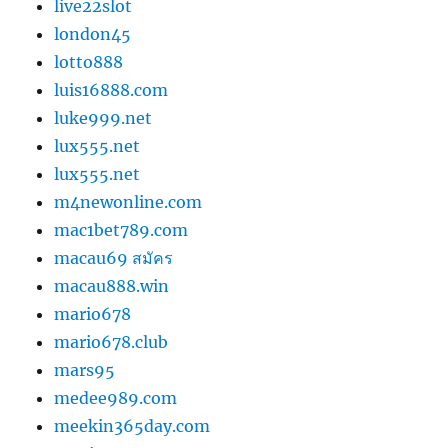
live22slot
london45
lotto888
luis16888.com
luke999.net
lux555.net
lux555.net
m4newonline.com
mac1bet789.com
macau69 สมัคร
macau888.win
mario678
mario678.club
mars95
medee989.com
meekin365day.com