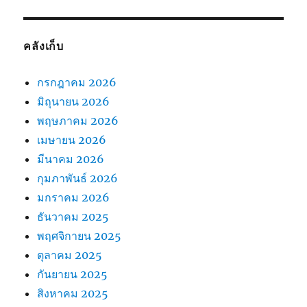
คลังเก็บ
กรกฎาคม 2026
มิถุนายน 2026
พฤษภาคม 2026
เมษายน 2026
มีนาคม 2026
กุมภาพันธ์ 2026
มกราคม 2026
ธันวาคม 2025
พฤศจิกายน 2025
ตุลาคม 2025
กันยายน 2025
สิงหาคม 2025