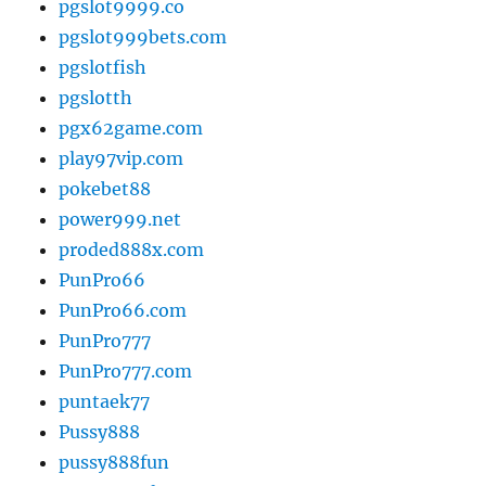
pgslot9999.co
pgslot999bets.com
pgslotfish
pgslotth
pgx62game.com
play97vip.com
pokebet88
power999.net
proded888x.com
PunPro66
PunPro66.com
PunPro777
PunPro777.com
puntaek77
Pussy888
pussy888fun