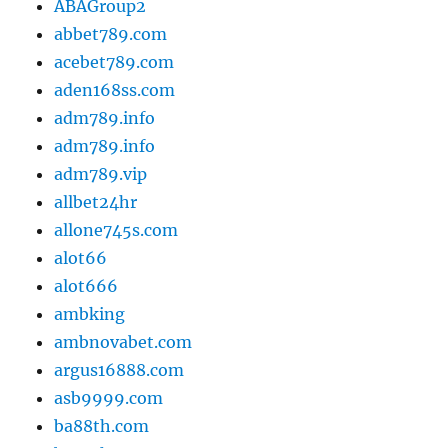
ABAGroup2
abbet789.com
acebet789.com
aden168ss.com
adm789.info
adm789.info
adm789.vip
allbet24hr
allone745s.com
alot66
alot666
ambking
ambnovabet.com
argus16888.com
asb9999.com
ba88th.com