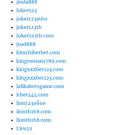
jinda888
Joker123
joker123auto
joker123th
Joker123th.com
juad888
kimchibetbet.com
kingromans789.com
kingxxxbet123.com
kingxxxbet123.com
lalikabetsgame.com
lcbet444.com
lion123สล็อต
lionth168.com
lionth168.com
Live22