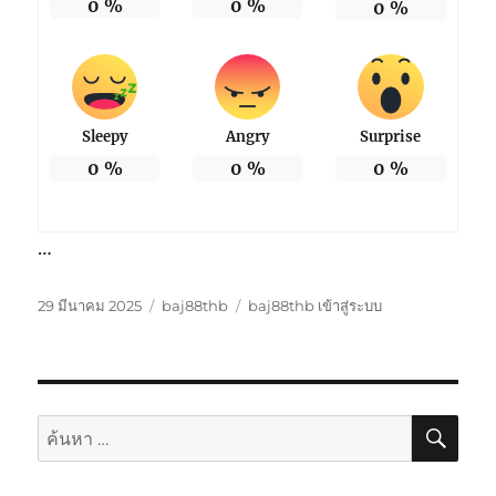
0
%
0
%
0
%
Sleepy
Angry
Surprise
0
%
0
%
0
%
…
เขียน
หมวด
ป้าย
29 มีนาคม 2025
baj88thb
baj88thb เข้าสู่ระบบ
เมื่อ
หมู่
กำกับ
ค้นห
ค้นหา: