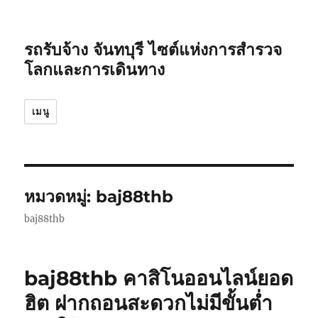
รถรับจ้าง จันทบุรี ไซต์แห่งการสำรวจ
โลกและการเดินทาง
เมนู
หมวดหมู่:
baj88thb
baj88thb
baj88thb คาสิโนออนไลน์ยอด
ฮิต ฝากถอนสะดวกไม่มีขั้นต่ำ