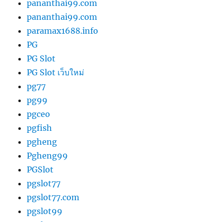
pananthai99.com
pananthai99.com
paramax1688.info
PG
PG Slot
PG Slot เว็บใหม่
pg77
pg99
pgceo
pgfish
pgheng
Pgheng99
PGSlot
pgslot77
pgslot77.com
pgslot99