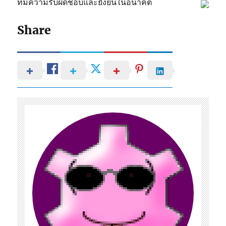
ที่มีความรับผิดชอบและยั่งยืนในอนาคต
Share