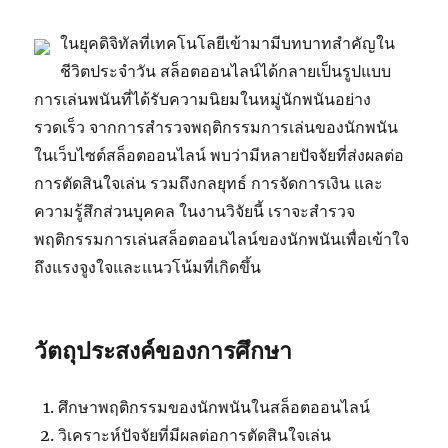
ในยุคดิจิทัลที่เทคโนโลยีเข้ามามีบทบาทสำคัญใน
ชีวิตประจำวัน สล็อตออนไลน์ได้กลายเป็นรูปแบบ
การเล่นพนันที่ได้รับความนิยมในหมู่นักพนันอย่าง
รวดเร็ว จากการสำรวจพฤติกรรมการเล่นของนักพนัน
ในเว็บไซต์สล็อตออนไลน์ พบว่ามีหลายปัจจัยที่ส่งผลต่อ
การตัดสินใจเล่น รวมถึงกลยุทธ์ การจัดการเงิน และ
ความรู้สึกส่วนบุคคล ในงานวิจัยนี้ เราจะสำรวจ
พฤติกรรมการเล่นสล็อตออนไลน์ของนักพนันเพื่อเข้าใจ
ถึงแรงจูงใจและแนวโน้มที่เกิดขึ้น
วัตถุประสงค์ของการศึกษา
ศึกษาพฤติกรรมของนักพนันในสล็อตออนไลน์
วิเคราะห์ปัจจัยที่มีผลต่อการตัดสินใจเล่น