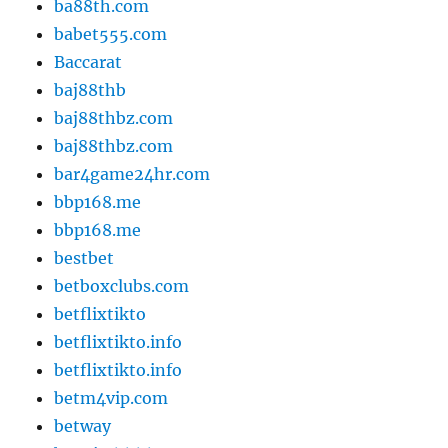
ba88th.com
babet555.com
Baccarat
baj88thb
baj88thbz.com
baj88thbz.com
bar4game24hr.com
bbp168.me
bbp168.me
bestbet
betboxclubs.com
betflixtikto
betflixtikto.info
betflixtikto.info
betm4vip.com
betway