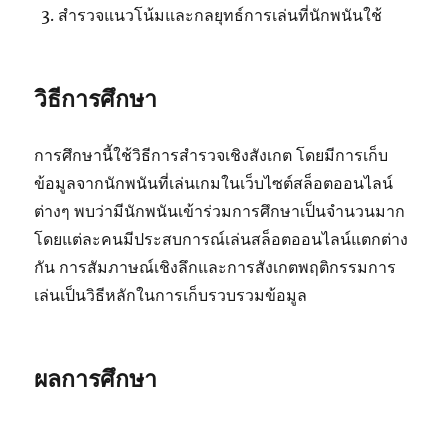
สำรวจแนวโน้มและกลยุทธ์การเล่นที่นักพนันใช้
วิธีการศึกษา
การศึกษานี้ใช้วิธีการสำรวจเชิงสังเกต โดยมีการเก็บ
ข้อมูลจากนักพนันที่เล่นเกมในเว็บไซต์สล็อตออนไลน์
ต่างๆ พบว่ามีนักพนันเข้าร่วมการศึกษาเป็นจำนวนมาก
โดยแต่ละคนมีประสบการณ์เล่นสล็อตออนไลน์แตกต่าง
กัน การสัมภาษณ์เชิงลึกและการสังเกตพฤติกรรมการ
เล่นเป็นวิธีหลักในการเก็บรวบรวมข้อมูล
ผลการศึกษา