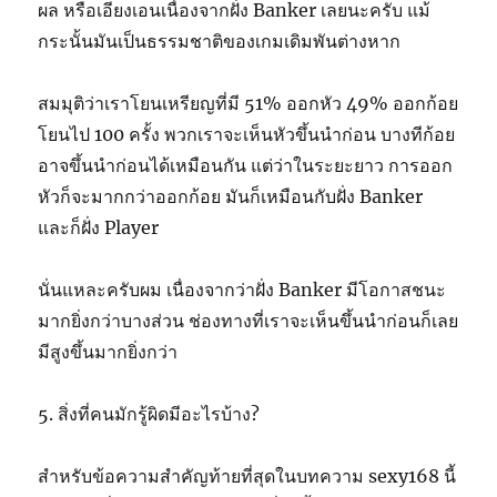
ผล หรือเอียงเอนเนื่องจากฝั่ง Banker เลยนะครับ แม้
กระนั้นมันเป็นธรรมชาติของเกมเดิมพันต่างหาก
สมมุติว่าเราโยนเหรียญที่มี 51% ออกหัว 49% ออกก้อย
โยนไป 100 ครั้ง พวกเราจะเห็นหัวขึ้นนำก่อน บางทีก้อย
อาจขึ้นนำก่อนได้เหมือนกัน แต่ว่าในระยะยาว การออก
หัวก็จะมากกว่าออกก้อย มันก็เหมือนกับฝั่ง Banker
และก็ฝั่ง Player
นั่นแหละครับผม เนื่องจากว่าฝั่ง Banker มีโอกาสชนะ
มากยิ่งกว่าบางส่วน ช่องทางที่เราจะเห็นขึ้นนำก่อนก็เลย
มีสูงขึ้นมากยิ่งกว่า
5. สิ่งที่คนมักรู้ผิดมีอะไรบ้าง?
สำหรับข้อความสำคัญท้ายที่สุดในบทความ sexy168 นี้