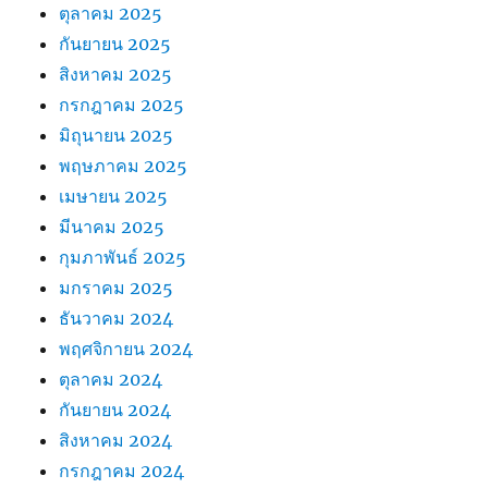
ตุลาคม 2025
กันยายน 2025
สิงหาคม 2025
กรกฎาคม 2025
มิถุนายน 2025
พฤษภาคม 2025
เมษายน 2025
มีนาคม 2025
กุมภาพันธ์ 2025
มกราคม 2025
ธันวาคม 2024
พฤศจิกายน 2024
ตุลาคม 2024
กันยายน 2024
สิงหาคม 2024
กรกฎาคม 2024