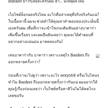
Banker ยาวๆเลยล่ะครับผม ฮ่า… มีเหตุผลไหม
เว็บไซต์ล็อกผลจริงไหม อะไรคือสาเหตุที่จริงจริงกันแน่?
ในเนื้อหานี้ ผมจะช่วยทำให้คุณหาคำตอบของประเด็นนี้
เองครับผม เพื่อที่เราจะเข้าใจเกมเดิมพันอย่างบาคาร่า
เพิ่มขึ้นเรื่อยๆ และผมยืนยันเลยว่า คุณจะได้คำตอบที่
อยากอย่างแน่นอน มาทดลองกัน!
เล่นบาคาร่ากับ บาคาร่า เพราะเหตุไร Banker ถึง
ออกหลายครั้งกว่า?
ก่อนที่เราจะไปดูว่า เพราะอะไร sexy168 หรือเว็บไหนๆ
ทำไม Banker ถึงออกหลายครั้งกว่ากันแน่ ผมอยากให้
คุณรู้เรื่องก่อนเลยว่า เว็บไซต์หรือคาสิโนไม่ได้คดโกง
เลยขอรับ