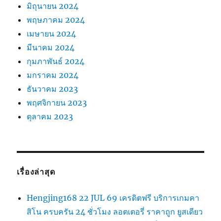
มิถุนายน 2024
พฤษภาคม 2024
เมษายน 2024
มีนาคม 2024
กุมภาพันธ์ 2024
มกราคม 2024
ธันวาคม 2023
พฤศจิกายน 2023
ตุลาคม 2023
เรื่องล่าสุด
Hengjing168 22 JUL 69 เครดิตฟรี บริการเกมคา
สิโน ครบครัน 24 ชั่วโมง ลอตเตอรี่ ราคาถูก ยูสเดียว