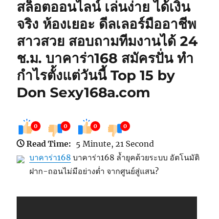
สล็อตออนไลน์ เล่นง่าย ได้เงิน
จริง ห้องเยอะ ดีลเลอร์มืออาชีพ
สาวสวย สอบถามทีมงานได้ 24
ช.ม. บาคาร่า168 สมัครปั่น ทำ
กำไรตั้งแต่วันนี้ Top 15 by
Don Sexy168a.com
0
0
0
0
Read Time:
5 Minute, 21 Second
บาคาร่า168
บาคาร่า168 ล้ำยุคด้วยระบบ อัตโนมัติ
ฝาก-ถอน​ไม่มีอย่างต่ำ จากศูนย์สู่แสน?