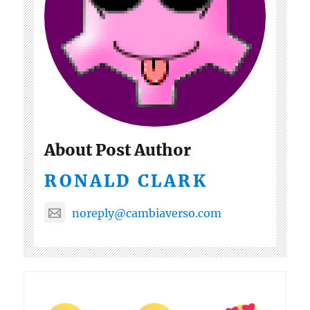
About Post Author
RONALD CLARK
noreply@cambiaverso.com