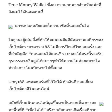
True Money Wallet ซึ่งสะดวกมากมายสำหรับสมัยที่
สังคมไร้เงินสดแบบงี้
ความปลอดภัยและก็ความเชื่อมั่นและมั่นใจ
ในฐานะผู้เล่น สิ่งที่ทำให้ผมนอนฝันดีคือความเสถียรของ
เว็บไซต์ตรงบาคาร่า168 ไม่มีการปิดแก้ไขบ่อยครั้ง และ
ที่สำคัญคือ “ถอนแสนได้แสน” ระบบออโต้ตรงนี้รองรับ
ธุรกรรมวงเงินสูงได้สบายๆทำให้ความไม่ค่อยสบายใจ
หัวข้อการโดนบิดหายไปทั้งมวล
sexy168 แพลตฟอร์มที่ไว้ใจได้ ทำเงินดี ยอดเยี่ยม
เว็บไซต์คาสิโนออนไลน์
สมัยที่เว็บพนันออนไลน์ผุดขึ้นมาเป็นดอกเห็ด การจะ
หาพื้นที่ที่ “เชื่อใจได้” จริงๆกลับกลายเกิดเรื่องที่ยาก