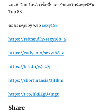
2026 Don โอนไว เซ็กซี่บาคาร่าแจกโบนัสทุกซีซั่น
Top 88
ขอขอบคุณby web
sexy168
https://rebrand.ly/sexy168-a
https://cutly.info/sexy168-a
https://bitt.to/y4c27p
https://shorturl.asia/2jHkm
https://t.co/hkEZgU5mgu
Share