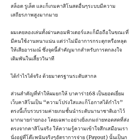
สล็อต รูเล็ต และก็เกมคาสิโนสดอื่นๆระบบมีความ
เสถียรภาพสูงมากมาย
ผมเคยลองเล่นทั้งผ่านคอมพิวเตอร์และก็มือถือในขณะที่
มีคนใช้งานหนาแน่น แต่ว่าไม่มีอาการกระตุกหรือหลุด
ให้เสียอารมณ์ ซึ่งจุดนี้สำคัญมากสำหรับการตกลงใจ
เดิมพันในเสี้ยววินาที
ได้กำไรได้จริง ด้วยมาตรฐานระดับสากล
ส่วนสำคัญที่ทำให้ผมยกให้ บาคาร่า168 เป็นยอดเยี่ยม
เว็บคาสิโนเป็น “ความโปร่งใสและก็โอกาสได้กำไร”
ตรงนี้เก็บรวบรวมค่ายเกมชั้นนำระดับนานาชาติเอาไว้
มากมายก่ายกอง โดยเฉพาะอย่างยิ่งเกมถ่ายทอดสดที่ส่ง
ตรงจากคาสิโนจริง ให้ความรู้ความเข้าใจสึกเสมือนเรา
นั่งอยู่ที่โต๊ะพนันจริงๆอัตราการจ่าย (Payout) นั้นเป็นก