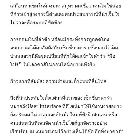
เสมือนหาเข็มในห้วงมหาสมุทร ผมเชื่อว่าคนไม่ใช่น้อย
ที่ก้าวเข้าสู่วงการนี้ต่างเคยพบประสบการณ์ที่น่าเจ็บใจ
ไม่ว่าจะคือระบบที่ขัดข้อง
การถอนเงินที่ล่าช้า หรือแม้กระทั่งการถูกคดโกง
จนกว่าผมได้มาสัมผัสกับ เซ็กซี่บาคาร่า ซึ่งบอกได้เต็ม
ปากเลยว่านี่คือจุดเปลี่ยนที่ทำให้ผมเข้าใจคำว่า “มือ
โปร” ในโลกคาสิโนออนไลน์อย่างแท้จริง
ก้าวแรกที่สัมผัส: ความง่ายและก็ระบบที่ลื่นไหล
สิ่งที่น่าประทับใจตั้งแต่นาทีแรกของ เซ็กซี่บาคาร่า
หมายถึงUser Interface ที่ดีไซน์มาให้ใช้งานง่ายอย่าง
ยิ่งครับผม ไม่ว่าคุณจะเป็นมือใหม่ที่พึ่งฝึกฝนเล่น หรือ
คนเล่นพนันที่เจนจัด หน้าเว็บไซต์ถูกจัดวางอย่าง
เรียบร้อย แบ่งหมวดเกมไว้อย่างเห็นได้ชัด อีกทั้งบาคาร่า