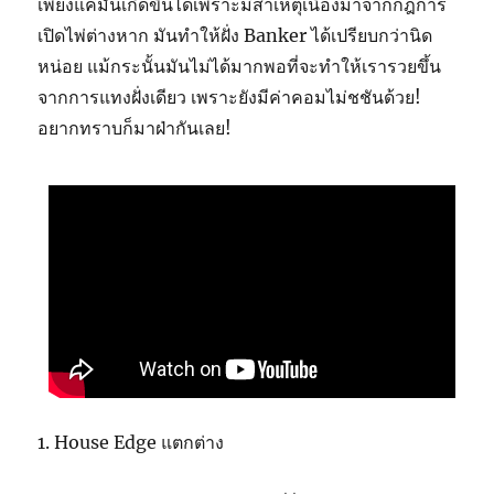
เพียงแค่มันเกิดขึ้นได้เพราะมีสาเหตุเนื่องมาจากกฎการ
เปิดไพ่ต่างหาก มันทำให้ฝั่ง Banker ได้เปรียบกว่านิด
หน่อย แม้กระนั้นมันไม่ได้มากพอที่จะทำให้เรารวยขึ้น
จากการแทงฝั่งเดียว เพราะยังมีค่าคอมไม่ชชันด้วย!
อยากทราบก็มาฝ่ากันเลย!
1. House Edge แตกต่าง