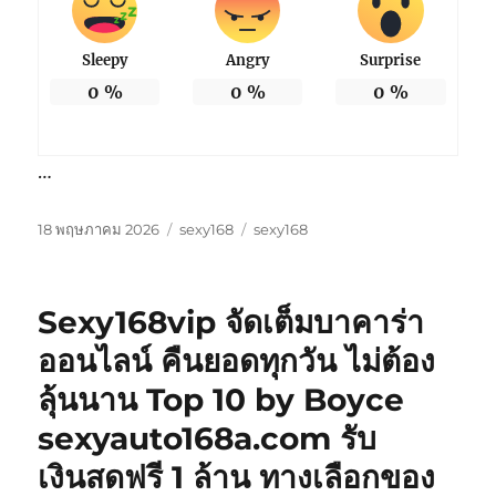
Sleepy
Angry
Surprise
0
%
0
%
0
%
…
เขียน
หมวด
ป้าย
18 พฤษภาคม 2026
sexy168
sexy168
เมื่อ
หมู่
กำกับ
Sexy168vip จัดเต็มบาคาร่า
ออนไลน์ คืนยอดทุกวัน ไม่ต้อง
ลุ้นนาน Top 10 by Boyce
sexyauto168a.com รับ
เงินสดฟรี 1 ล้าน ทางเลือกของ