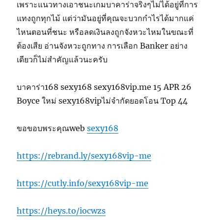
เพราะแนวทางเอาชนะเกมบาคาร่าจริงๆไม่ได้อยู่ที่การ
แทงถูกทุกไม้ แต่ว่ามันอยู่ที่คุณจะบวกกำไรได้มากแค่
ไหนตอนที่ชนะ หรือลดเงินลงถูกจังหวะไหมในขณะที่
ต้องเสีย อ่านจังหวะถูกทาง การเลือก Banker อย่าง
เดียวก็ไม่สำคัญแล้วนะครับ
บาคาร่า168 sexy168 sexy168vip.me 15 APR 26
Boyce ใหม่ sexy168vipไม่จำกัดยอดโอน Top 44
ขอขอบพระคุณweb
sexy168
https://rebrand.ly/sexy168vip-me
https://cutly.info/sexy168vip-me
https://heys.to/iocwzs