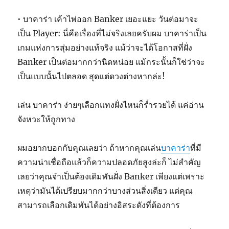
• บาคาร่า เค้าไพ่ออก Banker เยอะแยะ วันต่อมาจะ
เป็น Player: นี่คือเรื่องที่ไม่จริงเลยครับผม บาคาร่าเป็น
เกมแห่งการสุ่มอย่างแท้จริง แม้ว่าจะได้โอกาสที่ฝั่ง
Banker เป็นต่อมากกว่านิดหน่อย แม้กระนั้นก็ใช่ว่าจะ
เป็นแบบนั้นไปตลอด สุดแต่ดวงต่างหากล่ะ!
เล่น บาคาร่า ง่ายๆเลือกแทงฝั่งไหนก็ร่ำรวยได้ แค่อ่าน
จังหวะให้ถูกทาง
ผมอยากบอกกับคุณเลยว่า ถ้าหากคุณเล่น
บาคาร่า
ที่มี
ความน่าเชื่อถือแล้วก็ความปลอดภัยสูงล่ะก็ ไม่สำคัญ
เลยว่าคุณจำเป็นต้องเดิมพันฝั่ง Banker เพียงแต่เพราะ
เหตุว่ามันได้เปรียบมากกว่าบางส่วนสิ่งเดียว แต่คุณ
สามารถเลือกเดิมพันได้อย่างอิสระดังที่ต้องการ