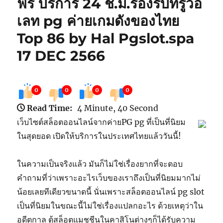
ฟรี บริการ 24 ช.ม.รองรับทรูวอ
เลท pg ค่ายเกมดังของไทย
Top 86 by Hal Pgslot.spa
17 DEC 2566
0
0
0
0
Read Time:
4 Minute, 40 Second
เว็บไซต์สล็อตออนไลน์จากค่ายPG pg ที่เป็นที่นิยม
ในสุดยอด เปิดให้บริการในประเทศไทยแล้ววันนี้!
ในความเป็นจริงแล้ว มันก็ไม่ใช่เรื่องยากที่จะตอบ
คำถามที่ว่าเพราะอะไรเว็บของเราถึงเป็นที่นิยมมากไม่
น้อยเลยทีเดียวขนาดนี้ นั่นเพราะสล็อตออนไลน์ pg slot
เป็นที่นิยมในขณะนี้ไม่ใช่เรื่องแปลกอะไร ด้วยเหตุว่าใน
อดีตกาล ตู้สล็อตแมชชีนในคาสิโนต่างๆก็ได้รับความ