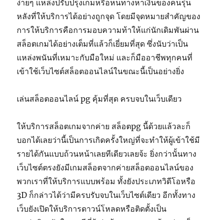
ง่ายๆ แหล่งปรับปรุงเกมหรือหนทางหาเงินของคนรุ่น
หลังที่ให้บริการได้อย่างถูกจุด โดยมีจุดหมายสำคัญของ
การให้บริการคือการมอบความท้าให้แก่นักเดิมพันผ่าน
สล็อตเกมได้อย่างเต็มที่แล้วก็เยี่ยมที่สุด ซึ่งนับว่าเป็น
แหล่งพนันที่เหมาะกับมือใหม่ และก็มืออาชีพทุกคนที่
เข้าใช้เว็บไซต์สล็อตออนไลน์ในขณะนี้เป็นอย่างยิ่ง
เล่นสล็อตออนไลน์ pg คุ้มที่สุด ครบจบในเว็บเดียว
ให้บริการสล็อตเกมจากค่าย สล็อตpg นี้ด้วยแล้วละก็
บอกได้เลยว่านี้เป็นการเกิดครั้งใหญ่ที่จะทำให้ผู้เข้าใช้มี
รายได้กันแบบถ้วนหน้าเลยทีเดียวเลยจ้ะ ยิ่งกว่านั้นทาง
เว็บไซต์ตรงยังมีเกมสล็อตจากค่ายสล็อตออนไลน์ของ
พวกเราที่ให้บริการแบบพร้อม ทั้งยังประเภทวิดีโอหรือ
3D ก็กล่าวได้ว่ามีครบรับจบในเว็บไซต์เดียว อีกทั้งทาง
เว็บยังเปิดให้บริการดาวน์โหลดหรือติดตั้งเป็น