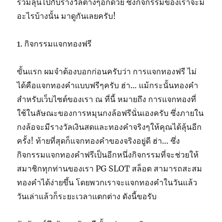
ร่วมลุ้นไปกับรางวัลต่างๆอีกด้วย ซึ่งกิจกรรมของเราจะมี
อะไรบ้างนั้น มาดูกันเลยครับ!
1. กิจกรรมแจกทองฟรี
ขั้นแรก ผมจำต้องบอกก่อนครับว่า การแจกทองฟรี ไม่
ได้คือแจกทองคำแบบฟรีๆครับ ฮ่า… แม้กระนั้นทองคำ
สำหรับเว็บไซต์ของเรา ณ ที่นี้ หมายถึง การแจกทองที่
ใช้ในลัษณะของการหมุนกงล้อฟรีนั่นเองครับ ซึ่งภายใน
กงล้อจะมีรางวัลเงินสดและทองคำจริงๆให้คุณได้ลุ้นอีก
ครั้ง! ท้ายที่สุดก็แจกทองคำของจริงอยู่ดี ฮ่า… ซึ่ง
กิจกรรมแจกทองคำฟรีเป็นอีกหนึ่งกิจกรรมที่จะช่วยให้
สมาชิกทุกท่านของเรา PG SLOT สล็อต สามารถสะสม
ทองคำได้ง่ายขึ้น โดยพวกเราจะแจกทองคำในวันแล้ว
วันเล่าแล้วก็ระยะเวลาแตกต่าง ดังนี้ขอรับ