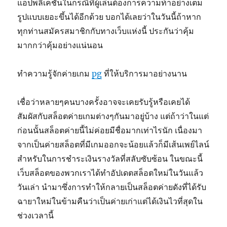
แอปพลิเคชันในกรณีที่ผู้เล่นต้องการความท้าอย่างเต็ม
รูปแบบเยอะขึ้นได้อีกด้วย บอกได้เลยว่าในวันนี้ถ้าหาก
ทุกท่านสมัครสมาชิกกับทางเว็บแห่งนี้ ประกันว่าคุ้ม
มากกว่าคุ้มอย่างแน่นอน
ทำความรู้จักค่ายเกม
pg
ที่ให้บริการมาอย่างนาน
เชื่อว่าหลายๆคนบางครั้งอาจจะเคยรับรู้หรือเคยได้
สัมผัสกับสล็อตค่ายเกมต่างๆกันมาอยู่บ้าง แต่ถ้าว่าในแต่
ก่อนนั้นสล็อตค่ายนี้ไม่ค่อยมีชื่อมากเท่าไรนัก เนื่องมา
จากเป็นค่ายสล็อตที่มีเกมออกจะน้อยแล้วก็มีเส้นเพย์ไลน์
สำหรับในการชำระเงินรางวัลที่สลับซับซ้อน ในขณะนี้
เว็บสล็อตของพวกเราได้ทำอัปเดตสล็อตใหม่ในวันแล้ว
วันเล่า นำมาซึ่งการทำให้กลายเป็นสล็อตค่ายดังที่ได้รับ
ฉายาใหม่ในข้ามคืนว่าเป็นค่ายเก่าแต่ได้เงินไวที่สุดใน
ช่วงเวลานี้