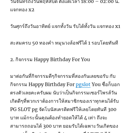
วันจันทร์ถึงวันพฤหัสบดี ตั้งแต่เวลา 18:00 – 02:00 น.
แจกทอง x2
วันศุกร์ถึงวันอาทิตย์ แจกทั้งวัน รับได้ทั้งวัน แจกทอง x1
สะสมครบ 50 ทองคำ หมุนวงล้อฟรีได้ 1 รอบโดยทันที
2. กิจกรรม Happy Birthday For You
มาต่อกันที่กิจกรรมดีๆกิจกรรมที่สองกันเลยขอรับ กับ
กิจกรรม Happy Birthday For
pgslot
You ชื่อก็บอก
ตรงตัวเลยคะครับผม นับว่าเป็นกิจกรรมเซอร์ไพรส์วัน
เกิดดีๆที่พวกเราต้องการให้สมาชิกของเราทุกคนได้รับ
PG SLOT pg จัดโบนัสเครดิตฟรีให้เลยโดยทันที 300
บาท แม้กระนั้นคุณต้องทำยอดให้ได้ 4 เท่า ถึงจะ
สามารถถอนได้ 300 บาท ยอมรับได้เฉพาะวันเกิดของ