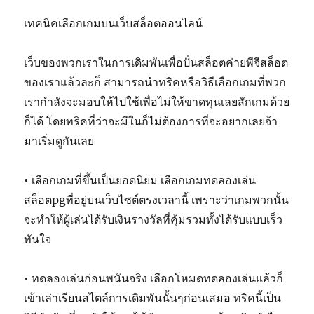
เทคนิคเลือกเกมบนเว็บสล็อตออนไลน์
เว็บของพวกเราในการเดิมพันเพื่อปั่นสล็อตค่ายพีจีสล็อต
ของเราแล้วละก็ สามารถนำทริคหรือวิธีเลือกเกมที่พวก
เรากำลังจะมอบให้ไปใช้เพื่อไม่ให้ขาดทุนเลยสักเกมด้วย
ก็ได้ โดยทริคที่ว่าจะมีในก็ไม่ต้องการที่จะอยากเลยจ้า
มาเริ่มดูกันเลย
• เลือกเกมที่ขึ้นเป็นยอดนิยม เลือกเกมทดลองเล่น
สล็อตpgที่อยู่บนเว็บไซต์ตรงเวลานี้ เพราะว่าเกมพวกนั้น
จะทำให้ผู้เล่นได้รับเงินรางวัลที่คุ้มรวมทั้งได้รับแบบเร็ว
ทันใจ
• ทดลองเล่นก่อนพนันจริง เลือกโหมดทดลองเล่นแล้วก็
เข้าเล่าเรียนสไตล์การเดิมพันนั้นๆก่อนเสมอ ทริคนี้เป็น