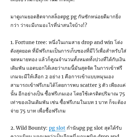
มาดูเกมยอดฮิตจากสล็อตpg pg กันซักหน่อยดีมากยิ่ง
กว่า ว่าจะมีเกมอะไรที่น่าสนใจบ้าง!?
1. Fortune tree: หนึ่งในเกมสาย drop and win โด่ง
ดังสุดยอด ที่มีฟรีเกมเป็นการเก็บซองที่มีไว้เพื่อสำหรับใส่
จดหมายทอง แล้วก็คูณจำนวนทั้งหมดทั้งปวงที่ได้กับเงิน
เดิมพัน แอดบอกได้เลยว่าเกมนี้มันสุดจัด ในการเข้าฟรี
เกมจะมีให้เลือก 2 อย่าง 1 คือการเข้าแบบหมุนเอง
สามารถเข้าฟรีเกมได้โดยการพบ scatter 3 ตัว เพียงแค่
นั้น อีกอย่างเป็น ซื้อฟรีเกมเอง โดยใช้เครดิตปริมาณ 75
เท่าของเงินเดิมพัน เช่น ซื้อฟรีเกมในเบท 1 บาท ก็จะต้อง
จ่าย 75 บาท เพื่อซื้อฟรีเกม
2. Wild Bounty:
pg slot
กำนันpg pg slot สุดได้รับ
ความนิยม บอกเลยว่าเป็นอีกหนึ่งเกมชนิด drop and