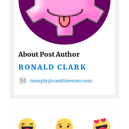
About Post Author
RONALD CLARK
noreply@cambiaverso.com