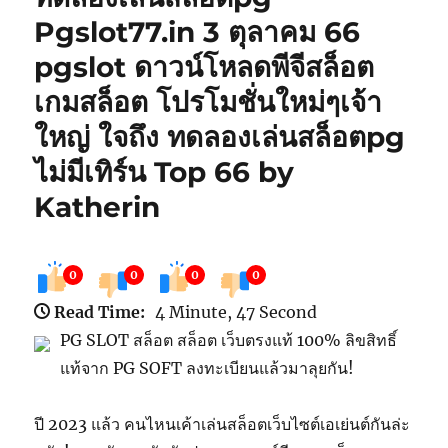
Pgslot77.in 3 ตุลาคม 66
pgslot ดาวน์โหลดพีจีสล็อต
เกมสล็อต โปรโมชั่นใหม่ๆเจ้า
ใหญ่ ใจถึง ทดลองเล่นสล็อตpg
ไม่มีเทิร์น Top 66 by
Katherin
0
0
0
0
Read Time:
4 Minute, 47 Second
PG SLOT สล็อต สล็อต เว็บตรงแท้ 100% ลิขสิทธิ์
แท้จาก PG SOFT ลงทะเบียนแล้วมาลุยกัน!
ปี 2023 แล้ว คนไหนเค้าเล่นสล็อตเว็บไซต์เอเย่นต์กันล่ะ