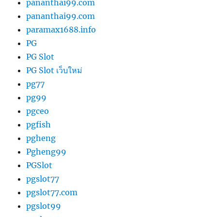
pananthai99.com
pananthai99.com
paramax1688.info
PG
PG Slot
PG Slot เว็บใหม่
pg77
pg99
pgceo
pgfish
pgheng
Pgheng99
PGSlot
pgslot77
pgslot77.com
pgslot99