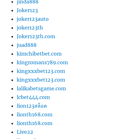
jinda888
Joker123
joker123auto
joker123th
Joker123th.com
juad888
kimchibetbet.com
kingromans789.com
kingxxxbet123.com
kingxxxbet123.com
lalikabetsgame.com
lcbet444.com
lion123สล็อต
lionth168.com
lionth168.com
Live22