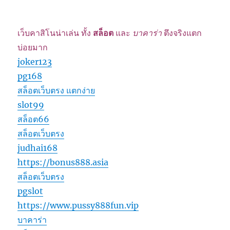
เว็บคาสิโนน่าเล่น ทั้ง
สล็อต
และ
บาคาร่า
ตึงจริงแตก
บ่อยมาก
joker123
pg168
สล็อตเว็บตรง แตกง่าย
slot99
สล็อต66
สล็อตเว็บตรง
judhai168
https://bonus888.asia
สล็อตเว็บตรง
pgslot
https://www.pussy888fun.vip
บาคาร่า