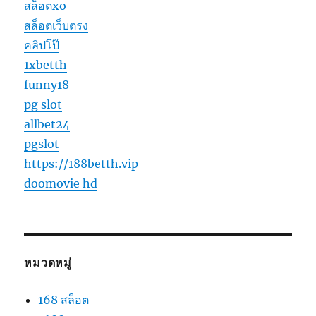
สล็อตxo
สล็อตเว็บตรง
คลิปโป๊
1xbetth
funny18
pg slot
allbet24
pgslot
https://188betth.vip
doomovie hd
หมวดหมู่
168 สล็อต