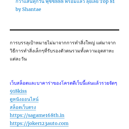
กว่าแสนทุกวัน พุซซี่888 พร้อมแล้ว ลุยเลย Top 81
by Shantae
การบรรลุเป้าหมายไม่มาจากการทำสิ่งใหญ่ แต่มาจาก
วิธีการทำสิ่งเล็กๆที่รับรองตัวตนรวมทั้งความอุตสาหะ
แต่ละวัน
เว็บสล็อตและบาคาร่าของโครตดีเว็บนี้เล่นแล้วรวยจัดๆ
918kiss
ดูหนังออนไลน์
สล็อตเว็บตรง
https://sagame168th.in
https://joker123auto.com