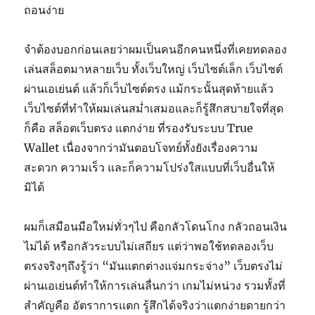
ถอนง่าย
จำต้องบอกก่อนเลยว่าผมเป็นคนอีกคนหนึ่งที่เคยทดลอง
เล่นสล็อตมาหลายเว็บ ทั้งเว็บใหญ่ เว็บไซต์เล็ก เว็บไซต์
ผ่านเอเย่นต์ แล้วก็เว็บไซต์ตรง แม้กระนั้นสุดท้ายแล้ว
เว็บไซต์ที่ทำให้ผมเล่นสม่ำเสมอและก็รู้สึกสบายใจที่สุด
ก็คือ สล็อตเว็บตรง แตกง่าย ที่รองรับระบบ True
Wallet เนื่องจากว่ามันตอบโจทย์ทั้งยังเรื่องความ
สะดวก ความเร็ว และก็ความโปร่งใสแบบที่เว็บอื่นให้
มิได้
ผมก็เสมือนมือใหม่ทั่วๆไป คือกลัวโดนโกง กลัวถอนเงิน
ไม่ได้ หรือกลัวระบบไม่เสถียร แต่ว่าพอใช้ทดลองเว็บ
ตรงจริงๆถึงรู้ว่า “มันแตกต่างแจ่มกระจ่าง” เว็บตรงไม่
ผ่านเอเย่นต์ทำให้การเล่นลื่นกว่า เกมไม่หน่วง รวมทั้งที่
สำคัญคือ อัตราการแตก รู้สึกได้จริงว่าแตกง่ายดายกว่า