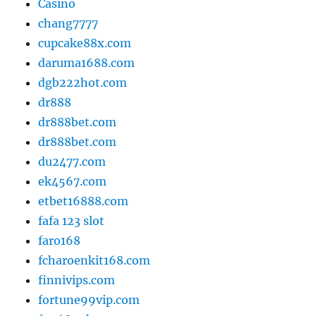
Casino
chang7777
cupcake88x.com
daruma1688.com
dgb222hot.com
dr888
dr888bet.com
dr888bet.com
du2477.com
ek4567.com
etbet16888.com
fafa 123 slot
faro168
fcharoenkit168.com
finnivips.com
fortune99vip.com