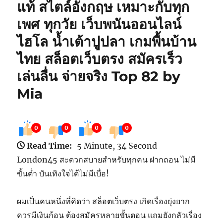
แท้ สไตล์อังกฤษ เหมาะกับทุก
เพศ ทุกวัย เว็บพนันออนไลน์
ไฮโล น้ำเต้าปูปลา เกมพื้นบ้าน
ไทย สล็อตเว็บตรง สมัครเร็ว
เล่นลื่น จ่ายจริง Top 82 by
Mia
0
0
0
0
Read Time:
5 Minute, 34 Second
London45 สะดวกสบายสำหรับทุกคน ฝากถอน ไม่มี
ขั้นต่ำ บันเทิงใจได้ไม่มีเบื่อ!
ผมเป็นคนหนึ่งที่คิดว่า สล็อตเว็บตรง เกิดเรื่องยุ่งยาก
ควรมีเงินก้อน ต้องสมัครหลายขั้นตอน แถมยังกลัวเรื่อง