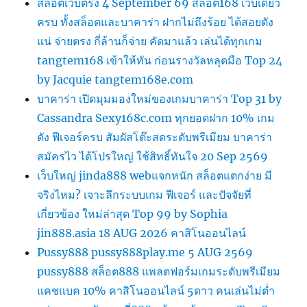
สล็อตเว็บตรง 4 September 69 สล็อต168 เว็บเดียว
ครบ ทั้งสล็อตและบาคาร่า ฝากไม่ถึงร้อย ได้สอยตัง
แน่ จ่ายตรง กี่ล้านก็จ่าย คัดมาแล้ว เล่นได้ทุกเกม
tangtem168 เข้าให้ทัน ก่อนรางวัลหลุดมือ Top 24
by Jacquie tangtem168e.com
บาคาร่า เปิดมุมมองใหม่ของเกมบาคาร่า Top 31 by
Cassandra Sexy168c.com ทุกยอดฝาก 10% เกม
ดัง ฟีเจอร์ครบ สัมผัสโต๊ะสดระดับพรีเมียม บาคาร่า
สมัครไว ได้โปรใหญ่ ใช้สิทธิ์ทันใจ 20 Sep 2569
เว็บใหญ่ jinda888 webแจกหนัก สล็อตแตกง่าย มี
จริงไหม? เจาะลึกระบบเกม ฟีเจอร์ และปัจจัยที่
เกี่ยวข้อง ใหม่ล่าสุด Top 99 by Sophia
jin888.asia 18 AUG 2026 คาสิโนออนไลน์
Pussy888 pussy888play.me 5 AUG 2569
pussy888 สล็อต888 แพลตฟอร์มเกมระดับพรีเมียม
แคชแบค 10% คาสิโนออนไลน์ 5ดาว คนเล่นไม่ต่ำ