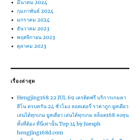
มีนาคม 2024
กุมภาพันธ์ 2024
มกราคม 2024
ธันวาคม 2023
พฤศจิกายน 2023
ตุลาคม 2023
เรื่องล่าสุด
Hengjing168 22 JUL 69 เครดิตฟรี บริการเกมคา
สิโน ครบครัน 24 ชั่วโมง ลอตเตอรี่ ราคาถูก ยูสเดียว
เล่นได้ทุกเกม ยูสเดียว เล่นได้ทุกเกม สล็อต168 ลงทุน
ทั้งที่ต้อง ที่นี่เท่านั้น Top 14 by Joesph
hengjing168d.com