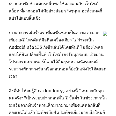
ฝากถอนชักช้า แม้กระนั้นพอใช้ลองเล่นกับ เว็บไซต์
สล็อต ที่ฝากถอนไม่มีอย่างน้อย จริงๆมุมมองทั้งหมดก็
แปรไปแบบสิ้นเชิง
ประสบการณ์ครั้งแรกที่ผมชื่นชอบเป็นความ สะดวก
เพียงแค่มีโทรศัพท์มือถือเครื่องเดียว ไม่ว่าจะเป็น
Android หรือ iOS ก็เข้าเล่นได้โดยทันที ไม่ต้องโหลด
แอปให้สิ้นเปลืองพื้นที่ เว็บไซต์รองรับทุกระบบ เปิดผ่าน
โปรแกรมเบราเซอร์ก็เล่นได้ลื่นๆระหว่างนั่งรถยนต์
ระหว่างพักกลางวัน หรือก่อนนอนก็ยังบันเทิงใจได้ตลอด
เวลา
สิ่งที่ทำให้ผมรู้สึกว่า london45 อย่างนี้ “เหมาะกับทุก
คนจริงๆ”เป็นระบบฝากถอนที่ไม่มีขั้นต่ำ ในช่วงเวลานั้น
ผมเริ่มจากเงินจำนวนเล็กมากมายๆเพียงแค่หลักสิบก็
ลองเล่นได้แล้ว ไม่ต้องบีบคั้น ไม่ต้องเสี่ยงมาก มือใหม่ก็