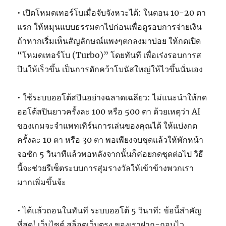
• เปิดโหมดเทอร์โบเมื่อจับจังหวะได้: ในตอน 10-20 ตา
แรก ให้หมุนแบบธรรมดาไปก่อนเพื่อดูรอบการจ่ายเงิน
ถ้าหากเริ่มเห็นสัญลักษณ์แพงๆตกลงมาบ่อย ให้กดเปิด
“โหมดเทอร์โบ (Turbo)” โดยทันที เพื่อเร่งรอบการส
ปินให้เร็วขึ้น เป็นการดักคว้าโบนัสใหญ่ให้ไวขึ้นนั่นเอง
• ใช้ระบบออโต้สปินอย่างฉลาดเฉลียว: ไม่แนะนำให้กด
ออโต้สปินยาวครั้งละ 100 หรือ 500 ตา ด้วยเหตุว่า AI
ของเกมจะจำแพทเทิร์นการเล่นของคุณได้ ให้แบ่งกด
ครั้งละ 10 ตา หรือ 30 ตา พอเพียงจบชุดแล้วให้พักหน้า
จอซัก 5 วินาทีแล้วพอหลังจากนั้นก็ค่อยกดชุดต่อไป วิธี
นี้จะช่วยรีเซ็ตระบบการสุ่มรางวัลให้เข้าข้างพวกเรา
มากเพิ่มขึ้นจ้ะ
• ได้แล้วถอนในทันที ระบบออโต้ 5 วินาที: ข้อนี้สำคัญ
ที่สุด! เว็บไซต์ สล็อตเว็บตรง ของเราฝาก-ถอนไว