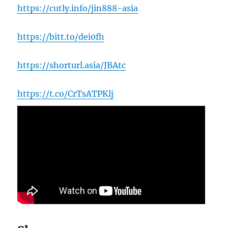
https://cutly.info/jin888-asia
https://bitt.to/dei0fh
https://shorturl.asia/JBAtc
https://t.co/CrTsATPKlj