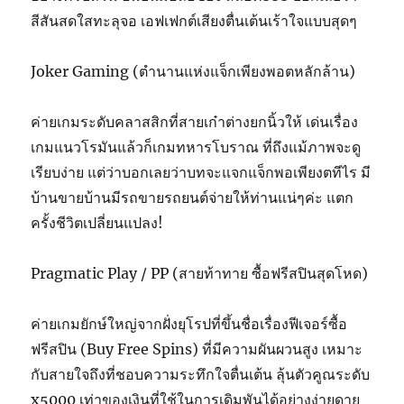
สีสันสดใสทะลุจอ เอฟเฟกต์เสียงตื่นเต้นเร้าใจแบบสุดๆ
Joker Gaming (ตำนานแห่งแจ็กเพียงพอตหลักล้าน)
ค่ายเกมระดับคลาสสิกที่สายเก๋าต่างยกนิ้วให้ เด่นเรื่อง
เกมแนวโรมันแล้วก็เกมทหารโบราณ ที่ถึงแม้ภาพจะดู
เรียบง่าย แต่ว่าบอกเลยว่าบทจะแจกแจ็กพอเพียงตทีไร มี
บ้านขายบ้านมีรถขายรถยนต์จ่ายให้ท่านแน่ๆค่ะ แตก
ครั้งชีวิตเปลี่ยนแปลง!
Pragmatic Play / PP (สายท้าทาย ซื้อฟรีสปินสุดโหด)
ค่ายเกมยักษ์ใหญ่จากฝั่งยุโรปที่ขึ้นชื่อเรื่องฟีเจอร์ซื้อ
ฟรีสปิน (Buy Free Spins) ที่มีความผันผวนสูง เหมาะ
กับสายใจถึงที่ชอบความระทึกใจตื่นเต้น ลุ้นตัวคูณระดับ
x5000 เท่าของเงินที่ใช้ในการเดิมพันได้อย่างง่ายดาย