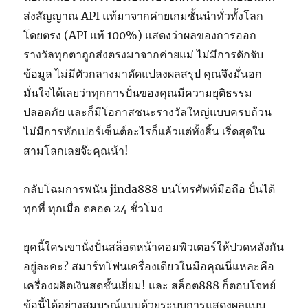
ส่งสัญญาณ API แท้มาจากค่ายเกมชั้นนำทั่วทั้งโลก
โดยตรง (API แท้ 100%) แสดงว่าผลของการออก
รางวัลทุกตาถูกส่งตรงมาจากค่ายแม่ ไม่มีการดักจับ
ข้อมูล ไม่มีตัวกลางมาดัดแปลงผลสรุป คุณจึงมั่นอก
มั่นใจได้เลยว่าทุกการปั่นของคุณมีความยุติธรรม
ปลอดภัย และก็มีโอกาสชนะรางวัลใหญ่แบบครบถ้วน
ไม่มีการหักเปอร์เซ็นต์อะไรก็แล้วแต่ทั้งสิ้น เริ่ดสุดใน
สามโลกเลยจ๊ะคุณน้า!
กลับโฉมการพนัน jinda888 บนโทรศัพท์มือถือ ปั่นได้
ทุกที่ ทุกเมื่อ ตลอด 24 ชั่วโมง
ยุคนี้ใครเขานั่งปั่นสล็อตหน้าคอมพิวเตอร์ให้ปวดหลังกัน
อยู่ละคะ? สมาร์ทโฟนเครื่องเดียวในมือคุณนี่แหละคือ
เครื่องผลิตเงินสดชั้นเยี่ยม! และ สล็อต888 ก็ตอบโจทย์
ข้อนี้ได้อย่างสมบูรณ์แบบด้วยระบบการแสดงผลแบบ