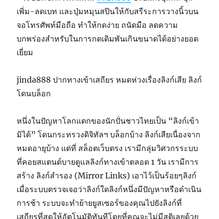
เพิ่ม-ลดเบท และปุ่มหมุนสปินให้กับสรีระการวางนิ้วบน
จอโทรศัพท์มือถือ ทำให้กดง่าย ถนัดมือ ลดความ
บกพร่องสำหรับในการกดเดิมพันเกินขนาดได้อย่างยอด
เยี่ยม
jinda888 ปากทางเข้าเสถียร หมดห่วงเรื่องลิงก์เสีย ลิงก์
โดนบล็อก
หนึ่งในปัญหาโลกแตกของนักปั่นชาวไทยเป็น “ลิงก์เข้า
มิได้” โดนกระทรวงดิจิทัลฯ บล็อกบ้าง ลิงก์เสียเนื่องจาก
หมดอายุบ้าง แต่ที่ สล็อตเว็บตรง เรามีกลุ่มวิศวกรระบบ
ที่คอยสแตนด์บายดูแลลิงก์ทางเข้าตลอด 1 วัน เรามีการ
สร้าง ลิงก์สำรอง (Mirror Links) เอาไว้เป็นร้อยๆลิงก์
เมื่อระบบตรวจเจอว่าลิงก์ใดลิงก์หนึ่งมีปัญหาหรือดำเนิน
การช้า ระบบจะทำย้ายยูสเซอร์ของคุณไปยังลิงก์ที่
เสถียรที่สุดให้อัตโนมัติทันทีโดยที่คุณจะไม่มีสติเลยด้วย