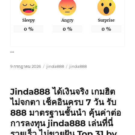
Sleepy
Angry
Surprise
0
%
0
%
0
%
…
เขียน
หมวด
ป้าย
9 กรกฎาคม 2026
jinda888
jinda888
เมื่อ
หมู่
กำกับ
Jinda888 ได้เงินจริง เกมฮิต
ไม่จกตา เช็คอินครบ 7 วัน รับ
888 มาตรฐานชั้นนำ คุ้นค่าต่อ
การลงทุน jinda888 เล่นที่นี่
รวยเร็ว ไม่ขายฝัน Top 31 by