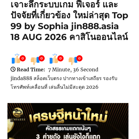
เจาะลึกระบบเกม ฟีเจอร์ และ
ปัจจัยที่เกี่ยวข้อง ใหม่ล่าสุด Top
99 by Sophia jin888.asia
18 AUG 2026 คาสิโนออนไลน์
0
0
0
0
Read Time:
7 Minute, 36 Second
jinda888 สล็อตเว็บตรง ปากทางเข้าเสถียร รองรับ
โทรศัพท์เคลื่อนที่ เล่นลื่นไม่มีสะดุด 2026