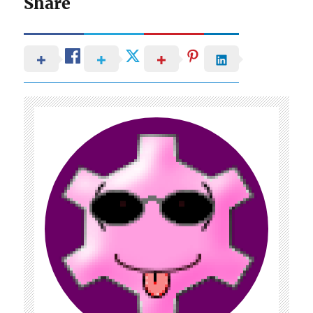
Share