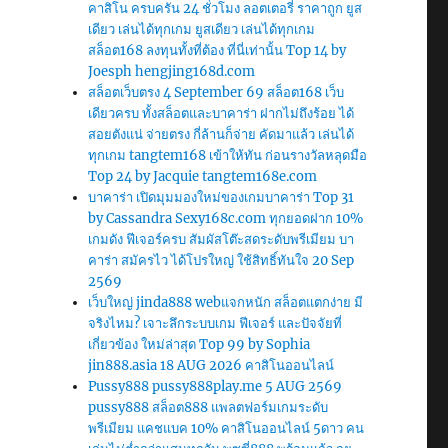
คาสิโน ครบครัน 24 ชั่วโมง ลอตเตอรี่ ราคาถูก ยูส
เดียว เล่นได้ทุกเกม ยูสเดียว เล่นได้ทุกเกม
สล็อต168 ลงทุนทั้งที่ต้อง ที่นี่เท่านั้น Top 14 by
Joesph hengjing168d.com
สล็อตเว็บตรง 4 September 69 สล็อต168 เว็บ
เดียวครบ ทั้งสล็อตและบาคาร่า ฝากไม่ถึงร้อย ได้
สอยตังแน่ จ่ายตรง กี่ล้านก็จ่าย คัดมาแล้ว เล่นได้
ทุกเกม tangtem168 เข้าให้ทัน ก่อนรางวัลหลุดมือ
Top 24 by Jacquie tangtem168e.com
บาคาร่า เปิดมุมมองใหม่ของเกมบาคาร่า Top 31
by Cassandra Sexy168c.com ทุกยอดฝาก 10%
เกมดัง ฟีเจอร์ครบ สัมผัสโต๊ะสดระดับพรีเมียม บา
คาร่า สมัครไว ได้โปรใหญ่ ใช้สิทธิ์ทันใจ 20 Sep
2569
เว็บใหญ่ jinda888 webแจกหนัก สล็อตแตกง่าย มี
จริงไหม? เจาะลึกระบบเกม ฟีเจอร์ และปัจจัยที่
เกี่ยวข้อง ใหม่ล่าสุด Top 99 by Sophia
jin888.asia 18 AUG 2026 คาสิโนออนไลน์
Pussy888 pussy888play.me 5 AUG 2569
pussy888 สล็อต888 แพลตฟอร์มเกมระดับ
พรีเมียม แคชแบค 10% คาสิโนออนไลน์ 5ดาว คน