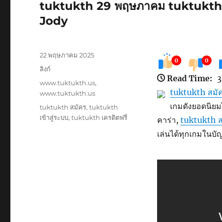
tuktukth 29 พฤษภาคม tuktukth ส
Jody
เขียน
22 พฤษภาคม 2025
0
0
เมื่อ
รูป
ลิงก์
Read Time:
3
แบบ
หมวด
www.tuktukth.us
,
เรื่อง
tuktukth สมั
หมู่
www.tuktukth.us
เกมดังยอดนิยม
ป้าย
tuktukth สมัคร
,
tuktukth
กำกับ
เข้าสู่ระบบ
,
tuktukth เครดิตฟรี
คาร่า,
tuktukth ส
เล่นได้ทุกเกมในบัญ