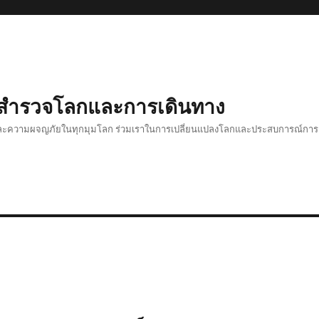
การสำรวจโลกและการเดินทาง
ต้นและความผจญภัยในทุกมุมโลก ร่วมเราในการเปลี่ยนแปลงโลกและประสบการณ์การเ