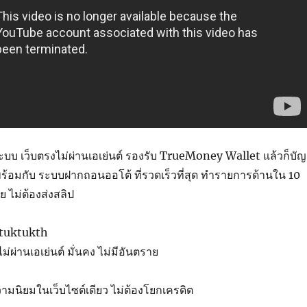
ระบบ เว็บตรงไม่ผ่านเอเย่นต์ รองรับ TrueMoney Wallet แล้วก็บัญ
้อมกับ ระบบฝากถอนออโต้ ที่รวดเร็วที่สุด ทำรายการด้านใน 10
อย ไม่ต้องส่งสลิป
 tuktukth
ม่ผ่านเอเย่นต์ มั่นคง ไม่มีอันตราย
ามนิยมในเว็บไซต์เดียว ไม่ต้องโยกเครดิต