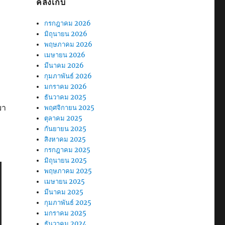
คลังเก็บ
กรกฎาคม 2026
มิถุนายน 2026
พฤษภาคม 2026
เมษายน 2026
มีนาคม 2026
กุมภาพันธ์ 2026
มกราคม 2026
ธันวาคม 2025
บา
พฤศจิกายน 2025
ตุลาคม 2025
กันยายน 2025
สิงหาคม 2025
กรกฎาคม 2025
มิถุนายน 2025
พฤษภาคม 2025
เมษายน 2025
มีนาคม 2025
กุมภาพันธ์ 2025
มกราคม 2025
ธันวาคม 2024