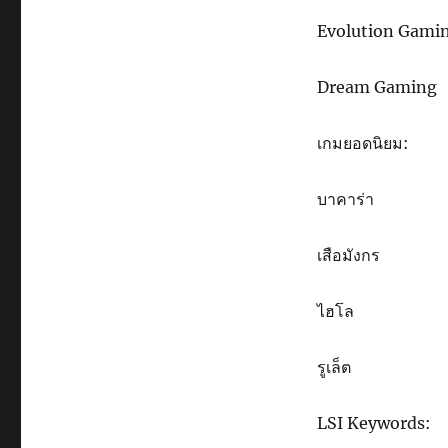
Evolution Gami
Dream Gaming
เกมยอดนิยม:
บาคาร่า
เสือมังกร
ไฮโล
รูเล็ต
LSI Keywords: