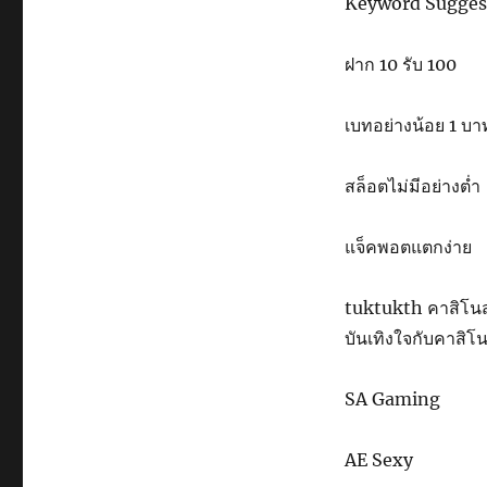
Keyword Sugges
ฝาก 10 รับ 100
เบทอย่างน้อย 1 บา
สล็อตไม่มีอย่างต่ำ
แจ็คพอตแตกง่าย
tuktukth คาสิโน
บันเทิงใจกับคาสิโน
SA Gaming
AE Sexy