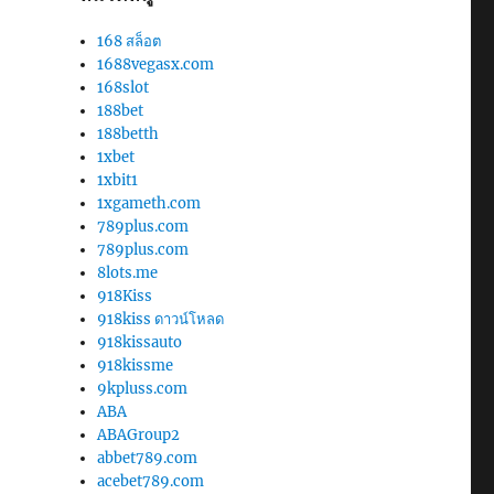
168 สล็อต
1688vegasx.com
168slot
188bet
188betth
1xbet
1xbit1
1xgameth.com
789plus.com
789plus.com
8lots.me
918Kiss
918kiss ดาวน์โหลด
918kissauto
918kissme
9kpluss.com
ABA
ABAGroup2
abbet789.com
acebet789.com