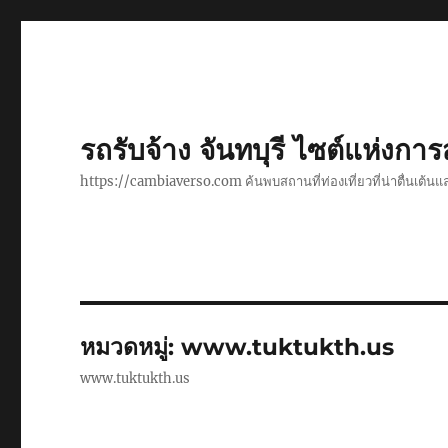
รถรับจ้าง จันทบุรี ไซต์แห่ง
https://cambiaverso.com ค้นพบสถานที่ท่องเที่ยวที่น่าตื่นเ
หมวดหมู่:
www.tuktukth.us
www.tuktukth.us