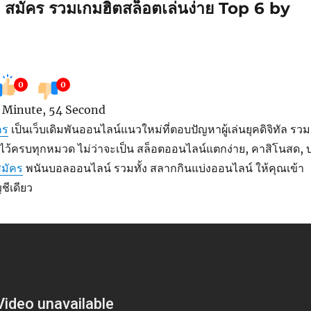
มัคร รวมเกมฮิตสล็อตเล่นง่าย Top 6 by
0
0
 Minute, 54 Second
คร
เป็นเว็บเดิมพันออนไลน์แนวใหม่ที่ตอบปัญหาผู้เล่นยุคดิจิทัล รวม
ไว้ครบทุกหมวด ไม่ว่าจะเป็น สล็อตออนไลน์แตกง่าย, คาสิโนสด, 
มัคร
พนันบอลออนไลน์ รวมทั้ง สลากกินแบ่งออนไลน์ ให้คุณเข้า
ชีเดียว