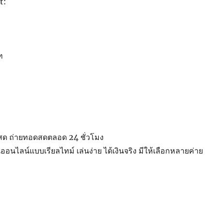
t:
ท
สด ถ่ายทอดสดตลอด 24 ชั่วโมง
ออนไลน์แบบเรียลไทม์ เล่นง่าย ได้เงินจริง มีให้เลือกหลายค่าย