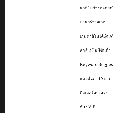
คาสิโนถ่ายทอดสดโ
บาคาร่าวอเลท
เกมคาสิโนได้เงินจร
คาสิโนไม่มีขั้นต่ำ
Keyword Sugges
แทงขั้นต่ำ 10 บาท
ดีลเลอร์สาวสวย
ห้อง VIP