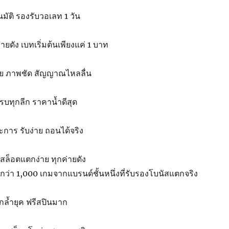
ัติ รองรับวอเลท 1 วัน
ายดัง เบทเริ่มต้นเพียงแค่ 1 บาท
ย ภาพชัด สัญญาณไหลลื่น
ทุกลีก ราคาน้ำดีสุด
การ รับง่าย ถอนได้จริง
ล็อตแตกง่าย ทุกค่ายดัง
กว่า 1,000 เกมจากแบรนด์ชั้นหนึ่งที่รับรองโบนัสแตกจริง
ล้ำยุค ฟรีสปินมาก