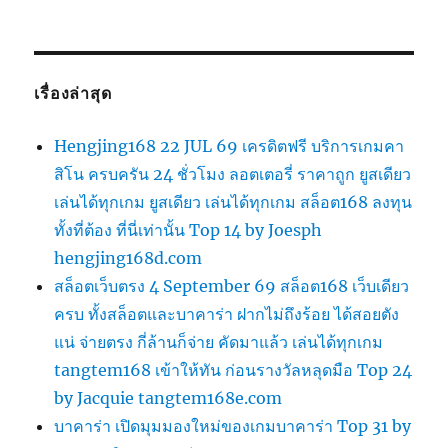
เรื่องล่าสุด
Hengjing168 22 JUL 69 เครดิตฟรี บริการเกมคา
สิโน ครบครัน 24 ชั่วโมง ลอตเตอรี่ ราคาถูก ยูสเดียว
เล่นได้ทุกเกม ยูสเดียว เล่นได้ทุกเกม สล็อต168 ลงทุน
ทั้งที่ต้อง ที่นี่เท่านั้น Top 14 by Joesph
hengjing168d.com
สล็อตเว็บตรง 4 September 69 สล็อต168 เว็บเดียว
ครบ ทั้งสล็อตและบาคาร่า ฝากไม่ถึงร้อย ได้สอยตัง
แน่ จ่ายตรง กี่ล้านก็จ่าย คัดมาแล้ว เล่นได้ทุกเกม
tangtem168 เข้าให้ทัน ก่อนรางวัลหลุดมือ Top 24
by Jacquie tangtem168e.com
บาคาร่า เปิดมุมมองใหม่ของเกมบาคาร่า Top 31 by