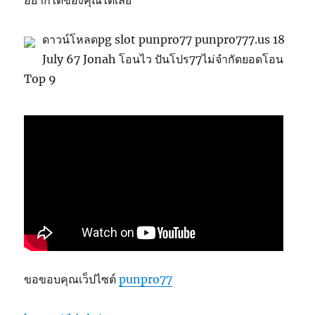
อยากได้ของคุณได้เลย
ดาวน์โหลดpg slot punpro77 punpro777.us 18
July 67 Jonah โอนไว ปันโปร77ไม่จำกัดยอดโอน
Top 9
ขอขอบคุณเว็ปไซต์
punpro77