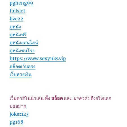
pgheng99
fullslot
live22
ดูหนัง
ดูหนังฟรี
ดูหนังออนไลน์
ดูหนังชนโรง
https://www.sexy168.vip
สล็อตเว็บตรง
เว็บหวยเงิน
เว็บคาสิโนน่าเล่น ทั้ง
สล็อต
และ
บาคาร่า
ตึงจริงแตก
บ่อยมาก
joker123
pg168