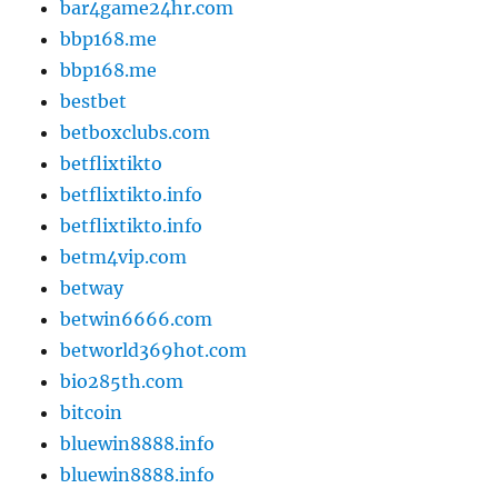
bar4game24hr.com
bbp168.me
bbp168.me
bestbet
betboxclubs.com
betflixtikto
betflixtikto.info
betflixtikto.info
betm4vip.com
betway
betwin6666.com
betworld369hot.com
bio285th.com
bitcoin
bluewin8888.info
bluewin8888.info