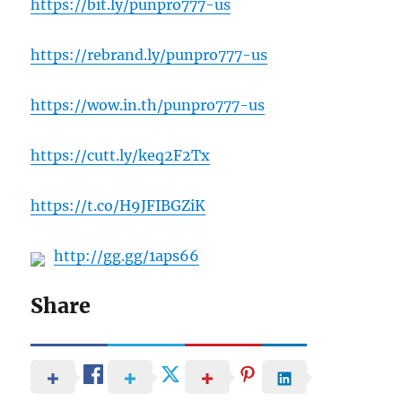
https://bit.ly/punpro777-us
https://rebrand.ly/punpro777-us
https://wow.in.th/punpro777-us
https://cutt.ly/keq2F2Tx
https://t.co/H9JFIBGZiK
http://gg.gg/1aps66
Share