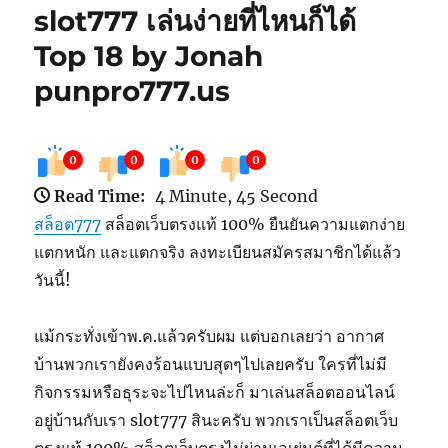
slot777 เล่นง่ายที่ไหนก็ได้
Top 18 by Jonah
punpro777.us
0
0
0
0
Read Time:
4 Minute, 45 Second
สล็อต777
สล็อตเว็บตรงแท้ 100% ยืนยันความแตกง่าย
แตกหนัก และแตกจริง ลงทะเบียนสมัครสมาชิกได้แล้ว
วันนี้!
แม้กระทั่งเข้าพ.ค.แล้วครับผม แต่บอกเลยว่า อากาศ
บ้านพวกเรายังคงร้อนแบบสุดๆไปเลยครับ ใครที่ไม่มี
กิจกรรมหรือธุระจะไปไหนล่ะก็ มาเล่นสล็อตออนไลน์
อยู่บ้านกับเรา slot777 สินะครับ พวกเราเป็นสล็อตเว็บ