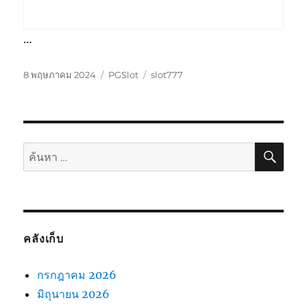
…
เขียน
หมวด
ป้าย
8 พฤษภาคม 2024
PGSlot
slot777
เมื่อ
หมู่
กำกับ
ค้นห
ค้นหา:
คลังเก็บ
กรกฎาคม 2026
มิถุนายน 2026