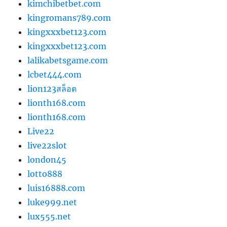
kimchibetbet.com
kingromans789.com
kingxxxbet123.com
kingxxxbet123.com
lalikabetsgame.com
lcbet444.com
lion123สล็อต
lionth168.com
lionth168.com
Live22
live22slot
london45
lotto888
luis16888.com
luke999.net
lux555.net