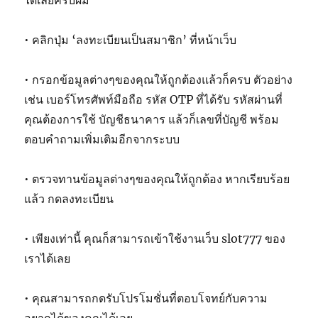
ได้เลยครับผม
• คลิกปุ่ม ‘ลงทะเบียนเป็นสมาชิก’ ที่หน้าเว็บ
• กรอกข้อมูลต่างๆของคุณให้ถูกต้องแล้วก็ครบ ตัวอย่าง
เช่น เบอร์โทรศัพท์มือถือ รหัส OTP ที่ได้รับ รหัสผ่านที่
คุณต้องการใช้ บัญชีธนาคาร แล้วก็เลขที่บัญชี พร้อม
ตอบคำถามเพิ่มเติมอีกจากระบบ
• ตรวจทานข้อมูลต่างๆของคุณให้ถูกต้อง หากเรียบร้อย
แล้ว กดลงทะเบียน
• เพียงเท่านี้ คุณก็สามารถเข้าใช้งานเว็บ slot777 ของ
เราได้เลย
• คุณสามารถกดรับโปรโมชั่นที่ตอบโจทย์กับความ