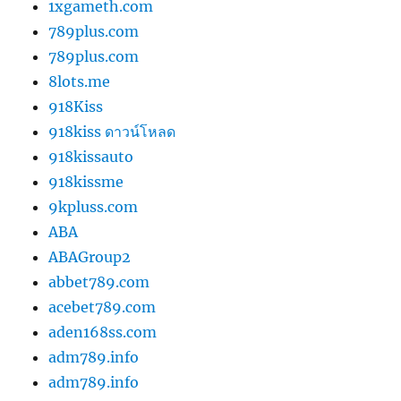
1xgameth.com
789plus.com
789plus.com
8lots.me
918Kiss
918kiss ดาวน์โหลด
918kissauto
918kissme
9kpluss.com
ABA
ABAGroup2
abbet789.com
acebet789.com
aden168ss.com
adm789.info
adm789.info