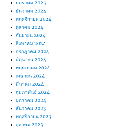
มกราคม 2025
ธันวาคม 2024
พฤศจิกายน 2024
ตุลาคม 2024
กันยายน 2024
สิงหาคม 2024
กรกฎาคม 2024
มิถุนายน 2024
พฤษภาคม 2024
เมษายน 2024
มีนาคม 2024
กุมภาพันธ์ 2024
มกราคม 2024
ธันวาคม 2023
พฤศจิกายน 2023
ตุลาคม 2023