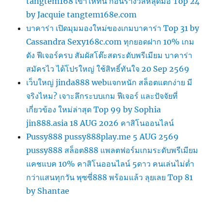
tangtem168 เข้าให้ทัน ก่อนรางวัลหลุดมือ Top 24
by Jacquie tangtem168e.com
บาคาร่า เปิดมุมมองใหม่ของเกมบาคาร่า Top 31 by
Cassandra Sexy168c.com ทุกยอดฝาก 10% เกม
ดัง ฟีเจอร์ครบ สัมผัสโต๊ะสดระดับพรีเมียม บาคาร่า
สมัครไว ได้โปรใหญ่ ใช้สิทธิ์ทันใจ 20 Sep 2569
เว็บใหญ่ jinda888 webแจกหนัก สล็อตแตกง่าย มี
จริงไหม? เจาะลึกระบบเกม ฟีเจอร์ และปัจจัยที่
เกี่ยวข้อง ใหม่ล่าสุด Top 99 by Sophia
jin888.asia 18 AUG 2026 คาสิโนออนไลน์
Pussy888 pussy888play.me 5 AUG 2569
pussy888 สล็อต888 แพลตฟอร์มเกมระดับพรีเมียม
แคชแบค 10% คาสิโนออนไลน์ 5ดาว คนเล่นไม่ต่ำ
กว่าแสนทุกวัน พุซซี่888 พร้อมแล้ว ลุยเลย Top 81
by Shantae