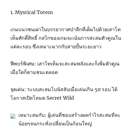
1. Mystical Totem
เกมแนวชนเผ่าในบรรยากาศป่าลึกที่เต็มไปด้วยเสาโท
เท็มศักดิ์สิทธิ์ กลไกของเกมจะเน้นการสะสมตัวคูณใน
แต่ละรอบ ซึ่งเหมาะมากกับสายปั้นระยะยาว
ฟีพบร์พิเศษ: เสาโทเท็มจะสะสมพลังและก็เพิ่มตัวคูณ
เมื่อใดก็ตามชนะตลอด
จุดเด่น: ระบบสะสมโบนัสลับเมื่อเล่นเกิน 50 รอบ ได้
โอกาสเปิดโหมด Secret Wild
เหมาะสมกับ: ผู้เล่นที่ชอบสร้างผลกำไรสะสมทีละ
น้อยๆจนกระทั่งเปลี่ยนเป็นก้อนใหญ่