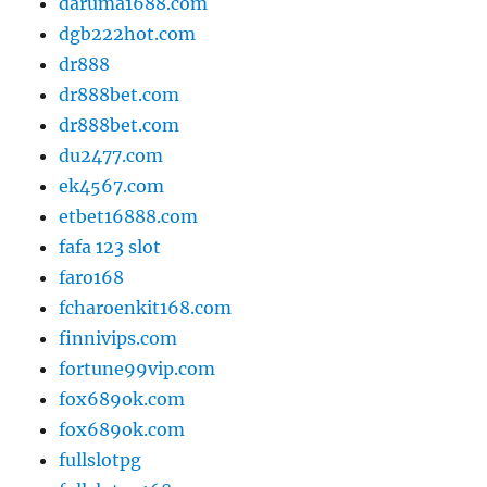
daruma1688.com
dgb222hot.com
dr888
dr888bet.com
dr888bet.com
du2477.com
ek4567.com
etbet16888.com
fafa 123 slot
faro168
fcharoenkit168.com
finnivips.com
fortune99vip.com
fox689ok.com
fox689ok.com
fullslotpg