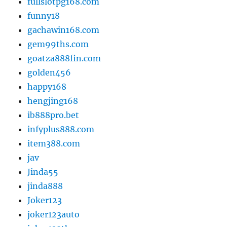
fullslotpg168.com
funny18
gachawin168.com
gem99ths.com
goatza888fin.com
golden456
happy168
hengjing168
ib888pro.bet
infyplus888.com
item388.com
jav
Jinda55
jinda888
Joker123
joker123auto