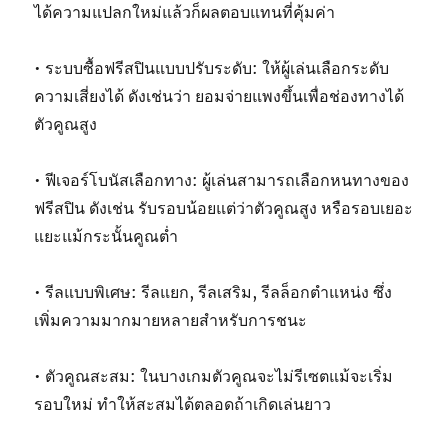
ได้ความแปลกใหม่แล้วก็ผลตอบแทนที่คุ้มค่า
• ระบบซื้อฟรีสปินแบบปรับระดับ: ให้ผู้เล่นเลือกระดับ
ความเสี่ยงได้ ดังเช่นว่า ยอมจ่ายแพงขึ้นเพื่อช่องทางได้
ตัวคูณสูง
• ฟีเจอร์โบนัสเลือกทาง: ผู้เล่นสามารถเลือกหนทางของ
ฟรีสปิน ดังเช่น รับรอบน้อยแต่ว่าตัวคูณสูง หรือรอบเยอะ
แยะแม้กระนั้นคูณต่ำ
• รีลแบบพิเศษ: รีลแยก, รีลเสริม, รีลล็อกตำแหน่ง ซึ่ง
เพิ่มความมากมายหลายสำหรับการชนะ
• ตัวคูณสะสม: ในบางเกมตัวคูณจะไม่รีเซตแม้จะเริ่ม
รอบใหม่ ทำให้สะสมได้ตลอดถ้าเกิดเล่นยาว