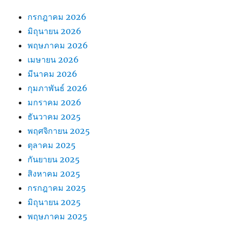
กรกฎาคม 2026
มิถุนายน 2026
พฤษภาคม 2026
เมษายน 2026
มีนาคม 2026
กุมภาพันธ์ 2026
มกราคม 2026
ธันวาคม 2025
พฤศจิกายน 2025
ตุลาคม 2025
กันยายน 2025
สิงหาคม 2025
กรกฎาคม 2025
มิถุนายน 2025
พฤษภาคม 2025