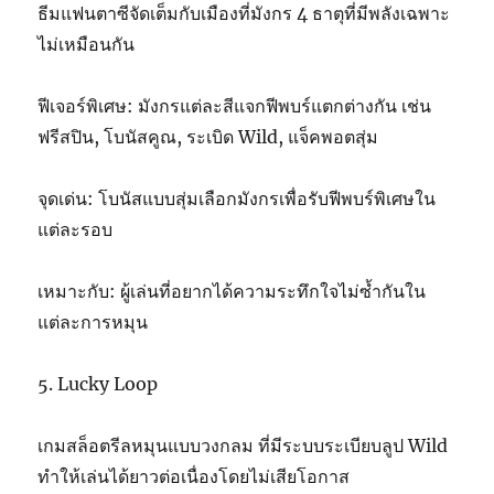
ธีมแฟนตาซีจัดเต็มกับเมืองที่มังกร 4 ธาตุที่มีพลังเฉพาะ
ไม่เหมือนกัน
ฟีเจอร์พิเศษ: มังกรแต่ละสีแจกฟีพบร์แตกต่างกัน เช่น
ฟรีสปิน, โบนัสคูณ, ระเบิด Wild, แจ็คพอตสุ่ม
จุดเด่น: โบนัสแบบสุ่มเลือกมังกรเพื่อรับฟีพบร์พิเศษใน
แต่ละรอบ
เหมาะกับ: ผู้เล่นที่อยากได้ความระทึกใจไม่ซ้ำกันใน
แต่ละการหมุน
5. Lucky Loop
เกมสล็อตรีลหมุนแบบวงกลม ที่มีระบบระเบียบลูป Wild
ทำให้เล่นได้ยาวต่อเนื่องโดยไม่เสียโอกาส