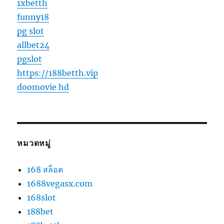
1xbetth
funny18
pg slot
allbet24
pgslot
https://188betth.vip
doomovie hd
หมวดหมู่
168 สล็อต
1688vegasx.com
168slot
188bet