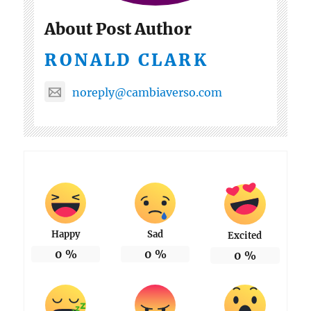
About Post Author
RONALD CLARK
noreply@cambiaverso.com
Happy
Sad
Excited
0
%
0
%
0
%