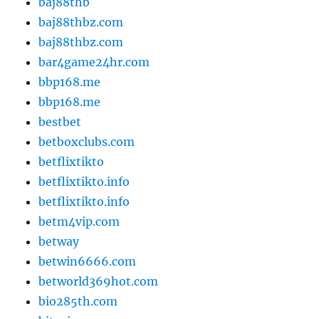
baj88thb
baj88thbz.com
baj88thbz.com
bar4game24hr.com
bbp168.me
bbp168.me
bestbet
betboxclubs.com
betflixtikto
betflixtikto.info
betflixtikto.info
betm4vip.com
betway
betwin6666.com
betworld369hot.com
bio285th.com