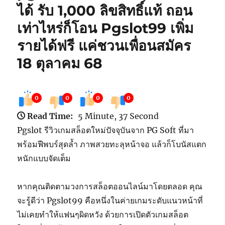
ได้ รับ 1,000 ลิขสิทธิ์แท้ ถอน
เท่าไหร่ก็โอน Pgslot99 เพิ่ม
รายได้ฟรี แค่ชวนเพื่อนสมัคร
18 ตุลาคม 68
0
0
0
0
Read Time:
5 Minute, 37 Second
Pgslot รีวิวเกมสล็อตใหม่ปัจจุบันจาก PG Soft ที่มา
พร้อมฟีพบร์สุดล้ำ ภาพสวยทะลุหน้าจอ แล้วก็โบนัสแตก
หนักแบบจัดเต็ม
หากคุณติดตามวงการสล็อตออนไลน์มาโดยตลอด คุณ
จะรู้ดีว่า Pgslot99 คือหนึ่งในค่ายเกมระดับแนวหน้าที่
ไม่เคยทำให้แฟนๆผิดหวัง ด้วยการเปิดตัวเกมสล็อต