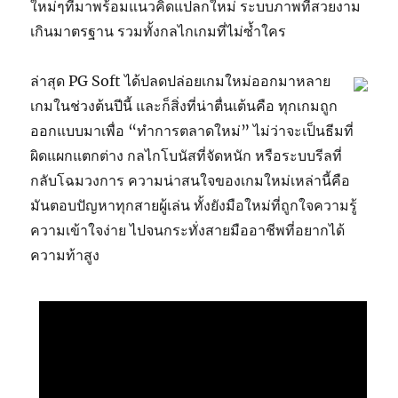
ใหม่ๆที่มาพร้อมแนวคิดแปลกใหม่ ระบบภาพที่สวยงาม
เกินมาตรฐาน รวมทั้งกลไกเกมที่ไม่ซ้ำใคร
ล่าสุด PG Soft ได้ปลดปล่อยเกมใหม่ออกมาหลาย
เกมในช่วงต้นปีนี้ และก็สิ่งที่น่าตื่นเต้นคือ ทุกเกมถูก
ออกแบบมาเพื่อ “ทำการตลาดใหม่” ไม่ว่าจะเป็นธีมที่
ผิดแผกแตกต่าง กลไกโบนัสที่จัดหนัก หรือระบบรีลที่
กลับโฉมวงการ ความน่าสนใจของเกมใหม่เหล่านี้คือ
มันตอบปัญหาทุกสายผู้เล่น ทั้งยังมือใหม่ที่ถูกใจความรู้
ความเข้าใจง่าย ไปจนกระทั่งสายมืออาชีพที่อยากได้
ความท้าสูง