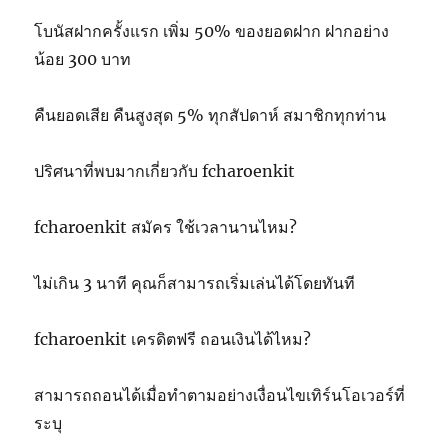
โบนัสฝากครั้งแรก เพิ่ม 50% ของยอดฝาก ฝากอย่าง
น้อย 300 บาท
คืนยอดเสีย คืนสูงสุด 5% ทุกสัปดาห์ สมาชิกทุกท่าน
ปริศนาที่พบมากเกี่ยวกับ fcharoenkit
fcharoenkit สมัคร ใช้เวลานานไหม?
ไม่เกิน 3 นาที คุณก็สามารถเริ่มเล่นได้โดยทันที
fcharoenkit เครดิตฟรี ถอนเงินได้ไหม?
สามารถถอนได้เมื่อทำตามอย่างเงื่อนไขเทิร์นโอเวอร์ที่
ระบุ