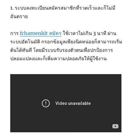
1. ระบบลงทะเบียนสมัครสมาชิกที่รวดเร็วและก็ไม่มี
อันตราย
การ
fcharoenkit สมัคร
ใช้เวลาไม่เกิน 3 นาที ผ่าน
ระบบอัตโนมัติ กรอกข้อมูลเพียงนิดหน่อยก็สามารถเริ่ม
ต้นได้ทันที โดยมีระบบรับรองตัวตนเพื่อปกป้องการ
ปลอมแปลงและก็เพิ่มความปลอดภัยให้ผู้ใช้งาน