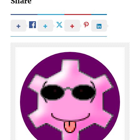
Share