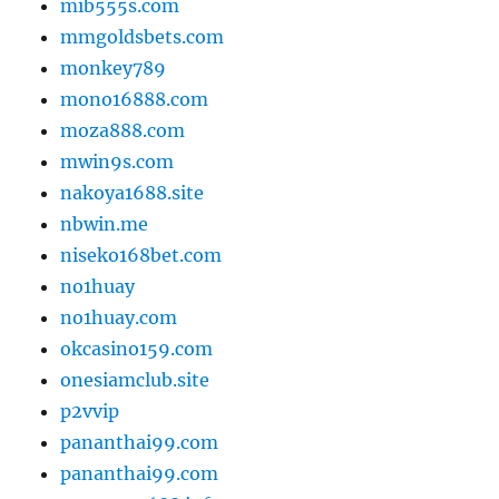
mib555s.com
mmgoldsbets.com
monkey789
mono16888.com
moza888.com
mwin9s.com
nakoya1688.site
nbwin.me
niseko168bet.com
no1huay
no1huay.com
okcasino159.com
onesiamclub.site
p2vvip
pananthai99.com
pananthai99.com