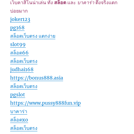
เว็บคาสิโนน่าเล่น ทั้ง
สล็อต
และ
บาคาร่า
ตึงจริงแตก
บ่อยมาก
joker123
pg168
สล็อตเว็บตรง แตกง่าย
slot99
สล็อต66
สล็อตเว็บตรง
judhai168
https://bonus888.asia
สล็อตเว็บตรง
pgslot
https://www.pussy888fun.vip
บาคาร่า
สล็อตxo
สล็อตเว็บตรง