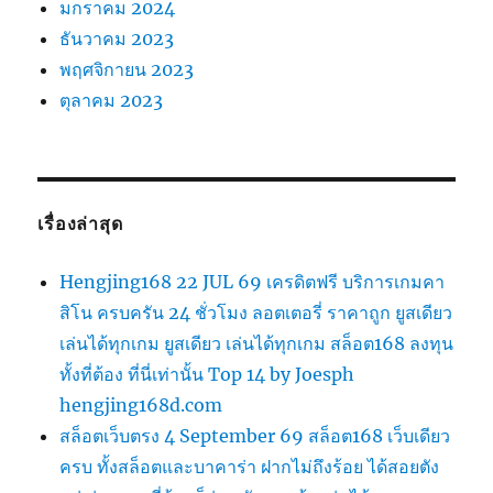
มกราคม 2024
ธันวาคม 2023
พฤศจิกายน 2023
ตุลาคม 2023
เรื่องล่าสุด
Hengjing168 22 JUL 69 เครดิตฟรี บริการเกมคา
สิโน ครบครัน 24 ชั่วโมง ลอตเตอรี่ ราคาถูก ยูสเดียว
เล่นได้ทุกเกม ยูสเดียว เล่นได้ทุกเกม สล็อต168 ลงทุน
ทั้งที่ต้อง ที่นี่เท่านั้น Top 14 by Joesph
hengjing168d.com
สล็อตเว็บตรง 4 September 69 สล็อต168 เว็บเดียว
ครบ ทั้งสล็อตและบาคาร่า ฝากไม่ถึงร้อย ได้สอยตัง