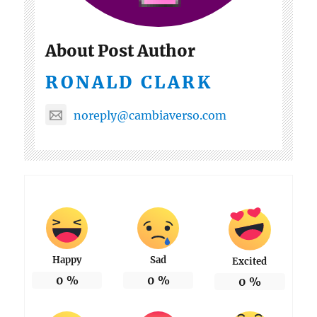
About Post Author
RONALD CLARK
noreply@cambiaverso.com
Happy
Sad
Excited
0
%
0
%
0
%