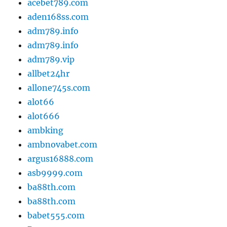
acebet789.com
aden168ss.com
adm789.info
adm789.info
adm789.vip
allbet24hr
allone745s.com
alot66
alot666
ambking
ambnovabet.com
argus16888.com
asb9999.com
ba88th.com
ba88th.com
babet555.com