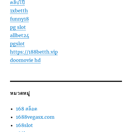
คลิปโป๊
1xbetth
funny18
pg slot
allbet24
pgslot
https://188betth.vip
doomovie hd
หมวดหมู่
168 สล็อต
1688vegasx.com
168slot