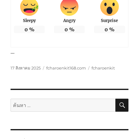
Sleepy
Angry
Surprise
0
%
0
%
0
%
…
เขียน
หมวด
ป้าย
17 สิงหาคม 2025
fcharoenkit168.com
fcharoenkit
เมื่อ
หมู่
กำกับ
ค้นห
ค้นหา: