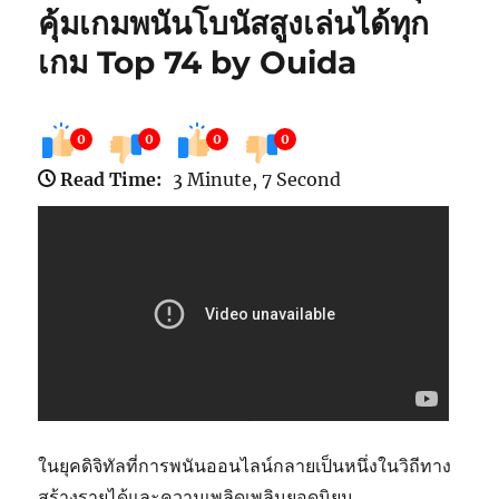
คุ้มเกมพนันโบนัสสูงเล่นได้ทุก
เกม Top 74 by Ouida
0
0
0
0
Read Time:
3 Minute, 7 Second
ในยุคดิจิทัลที่การพนันออนไลน์กลายเป็นหนึ่งในวิถีทาง
สร้างรายได้และความเพลิดเพลินยอดนิยม