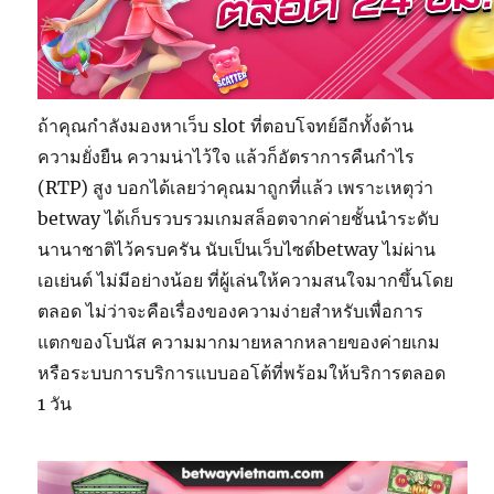
ถ้าคุณกำลังมองหาเว็บ slot ที่ตอบโจทย์อีกทั้งด้าน
ความยั่งยืน ความน่าไว้ใจ แล้วก็อัตราการคืนกำไร
(RTP) สูง บอกได้เลยว่าคุณมาถูกที่แล้ว เพราะเหตุว่า
betway ได้เก็บรวบรวมเกมสล็อตจากค่ายชั้นนำระดับ
นานาชาติไว้ครบครัน นับเป็นเว็บไซต์betway ไม่ผ่าน
เอเย่นต์ ไม่มีอย่างน้อย ที่ผู้เล่นให้ความสนใจมากขึ้นโดย
ตลอด ไม่ว่าจะคือเรื่องของความง่ายสำหรับเพื่อการ
แตกของโบนัส ความมากมายหลากหลายของค่ายเกม
หรือระบบการบริการแบบออโต้ที่พร้อมให้บริการตลอด
1 วัน