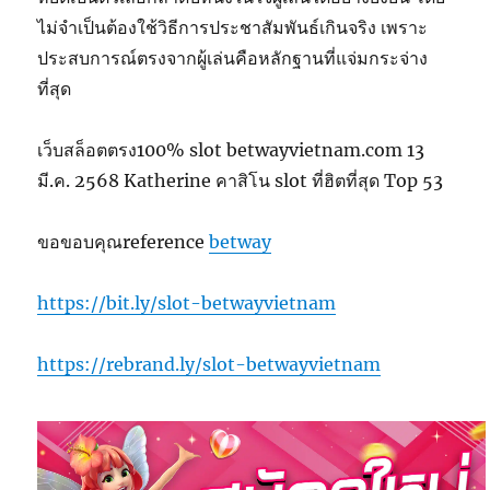
ไม่จำเป็นต้องใช้วิธีการประชาสัมพันธ์เกินจริง เพราะ
ประสบการณ์ตรงจากผู้เล่นคือหลักฐานที่แจ่มกระจ่าง
ที่สุด
เว็บสล็อตตรง100% slot betwayvietnam.com 13
มี.ค. 2568 Katherine คาสิโน slot ที่ฮิตที่สุด Top 53
ขอขอบคุณreference
betway
https://bit.ly/slot-betwayvietnam
https://rebrand.ly/slot-betwayvietnam