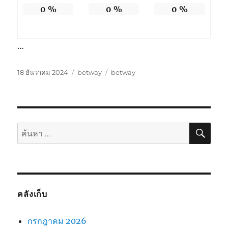
0
%
0
%
0
%
…
เขียน
หมวด
ป้าย
18 ธันวาคม 2024
betway
betway
เมื่อ
หมู่
กำกับ
ค้นห
ค้นหา:
คลังเก็บ
กรกฎาคม 2026