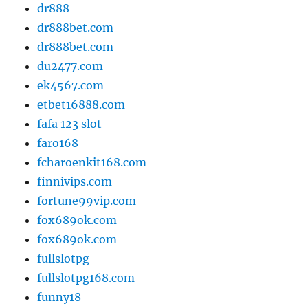
dr888
dr888bet.com
dr888bet.com
du2477.com
ek4567.com
etbet16888.com
fafa 123 slot
faro168
fcharoenkit168.com
finnivips.com
fortune99vip.com
fox689ok.com
fox689ok.com
fullslotpg
fullslotpg168.com
funny18