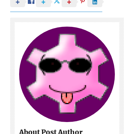
About Post Author