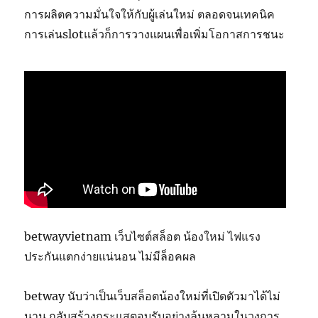
การผลิตความมั่นใจให้กับผู้เล่นใหม่ ตลอดจนเทคนิค
การเล่นslotแล้วก็การวางแผนเพื่อเพิ่มโอกาสการชนะ
betwayvietnam เว็บไซต์สล็อต น้องใหม่ ไฟแรง
ประกันแตกง่ายแน่นอน ไม่มีล็อคผล
betway นับว่าเป็นเว็บสล็อตน้องใหม่ที่เปิดตัวมาได้ไม่
นาน กลับสร้างกระแสตอบรับอย่างล้นหลามในวงการ