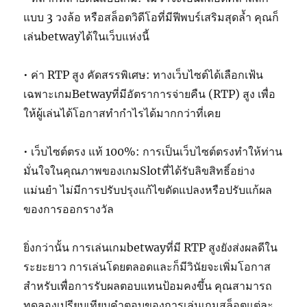
แบบ 3 วงล้อ หรือสล็อตวิดีโอที่มีฟีพบร์เสริมสุดล้ำ คุณก็
เล่นbetwayได้ในเว็บแห่งนี้
• ค่า RTP สูง คัดสรรพิเศษ: ทางเว็บไซต์ได้เลือกเฟ้น
เฉพาะเกมBetwayที่มีอัตราการจ่ายคืน (RTP) สูง เพื่อ
ให้ผู้เล่นได้โอกาสทำกำไรได้มากกว่าที่เคย
• เว็บไซต์ตรง แท้ 100%: การเป็นเว็บไซต์ตรงทำให้ท่าน
มั่นใจในคุณภาพของเกมSlotที่ได้รับลิขสิทธิ์อย่าง
แม่นยำ ไม่มีการปรับปรุงแก้ไขดัดแปลงหรือปรับแก้ผล
ของการออกรางวัล
ยิ่งกว่านั้น การเล่นเกมbetwayที่มี RTP สูงยังส่งผลดีใน
ระยะยาว การเล่นโดยตลอดและก็มีวินัยจะเพิ่มโอกาส
สำหรับเพื่อการรับผลตอบแทนป้อมคงขึ้น คุณสามารถ
ทดลองเปรียบเทียบคำตอบของการเล่นเกมสล็อตแต่ละ