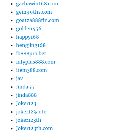
gachawin168.com
gem99ths.com
goatza888fin.com
golden456
happy168
hengjing168
ib888pro.bet
infyplus888.com
item388.com
jav
Jinda55
jinda888
Joker123
joker123auto
joker123th
Joker123th.com