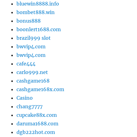
bluewin8888.info
bombet888.win
bonus888
boonlert1688.com
brazil999 slot
bwvip4.com
bwvip4.com
cafe444
carlo999.net
cashgame168
cashgame168x.com
Casino
chang7777
cupcake88x.com
daruma1688.com
dgb222hot.com