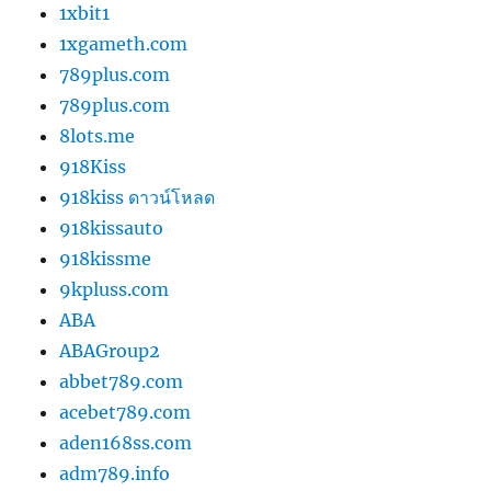
1xbit1
1xgameth.com
789plus.com
789plus.com
8lots.me
918Kiss
918kiss ดาวน์โหลด
918kissauto
918kissme
9kpluss.com
ABA
ABAGroup2
abbet789.com
acebet789.com
aden168ss.com
adm789.info