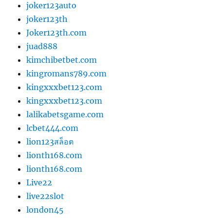
joker123auto
joker123th
Joker123th.com
juad888
kimchibetbet.com
kingromans789.com
kingxxxbet123.com
kingxxxbet123.com
lalikabetsgame.com
lcbet444.com
lion123สล็อต
lionth168.com
lionth168.com
Live22
live22slot
london45