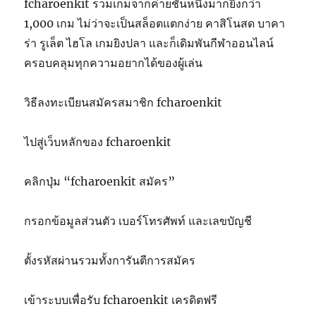
fcharoenkit รวมเกมจากค่ายชั้นหนึ่งมากยิ่งกว่า
1,000 เกม ไม่ว่าจะเป็นสล็อตแตกง่าย คาสิโนสด บาคา
ร่า รูเล็ต ไฮโล เกมยิงปลา และก็เดิมพันกีฬาออนไลน์
ครอบคลุมทุกความอยากได้ของผู้เล่น
วิธีลงทะเบียนสมัครสมาชิก fcharoenkit
ไปสู่เว็บหลักของ fcharoenkit
คลิกปุ่ม “fcharoenkit สมัคร”
กรอกข้อมูลส่วนตัว เบอร์โทรศัพท์ และเลขบัญชี
ตั้งรหัสผ่านรวมทั้งการันตีการสมัคร
เข้าระบบเพื่อรับ fcharoenkit เครดิตฟรี