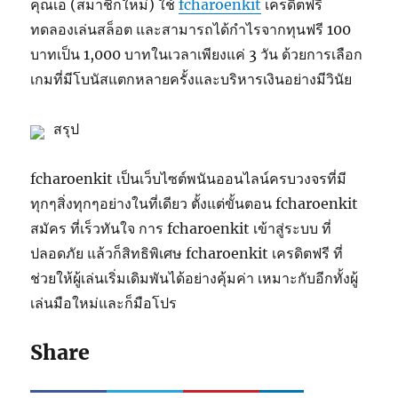
คุณเอ (สมาชิกใหม่) ใช้
fcharoenkit
เครดิตฟรี
ทดลองเล่นสล็อต และสามารถได้กำไรจากทุนฟรี 100
บาทเป็น 1,000 บาทในเวลาเพียงแค่ 3 วัน ด้วยการเลือก
เกมที่มีโบนัสแตกหลายครั้งและบริหารเงินอย่างมีวินัย
สรุป
fcharoenkit เป็นเว็บไซต์พนันออนไลน์ครบวงจรที่มี
ทุกๆสิ่งทุกๆอย่างในที่เดียว ตั้งแต่ขั้นตอน fcharoenkit
สมัคร ที่เร็วทันใจ การ fcharoenkit เข้าสู่ระบบ ที่
ปลอดภัย แล้วก็สิทธิพิเศษ fcharoenkit เครดิตฟรี ที่
ช่วยให้ผู้เล่นเริ่มเดิมพันได้อย่างคุ้มค่า เหมาะกับอีกทั้งผู้
เล่นมือใหม่และก็มือโปร
Share