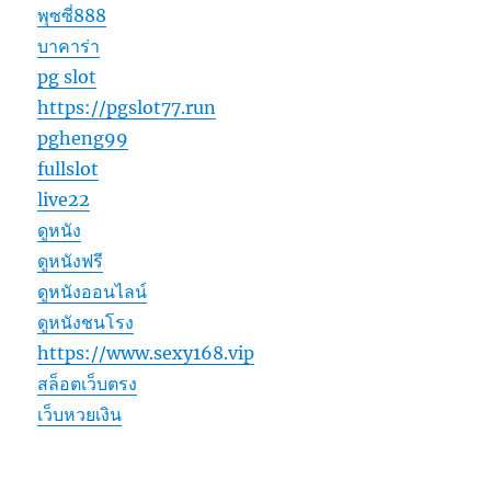
พุซซี่888
บาคาร่า
pg slot
https://pgslot77.run
pgheng99
fullslot
live22
ดูหนัง
ดูหนังฟรี
ดูหนังออนไลน์
ดูหนังชนโรง
https://www.sexy168.vip
สล็อตเว็บตรง
เว็บหวยเงิน