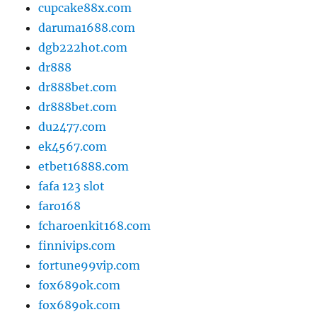
cupcake88x.com
daruma1688.com
dgb222hot.com
dr888
dr888bet.com
dr888bet.com
du2477.com
ek4567.com
etbet16888.com
fafa 123 slot
faro168
fcharoenkit168.com
finnivips.com
fortune99vip.com
fox689ok.com
fox689ok.com