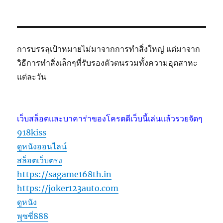
การบรรลุเป้าหมายไม่มาจากการทำสิ่งใหญ่ แต่มาจาก
วิธีการทำสิ่งเล็กๆที่รับรองตัวตนรวมทั้งความอุตสาหะ
แต่ละวัน
เว็บสล็อตและบาคาร่าของโครตดีเว็บนี้เล่นแล้วรวยจัดๆ
918kiss
ดูหนังออนไลน์
สล็อตเว็บตรง
https://sagame168th.in
https://joker123auto.com
ดูหนัง
พุซซี่888