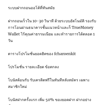
ระบบฝากถอนออโต้ที่ทันสมัย
ฝากถอนเร็วใน 10-30 วินาที ด้วยระบบอัตโนมัติ รองรับ
การโอนผ่านธนาคารชั้นแนวหน้าและก็ TrueMoney
Wallet ไร้คุณค่าธรรมเนียม และทำรายการได้ตลอด 1
วัน
ตารางโปรโมชั่นยอดฮิตของ fcharoenkit
โปรโมชั่น รายละเอียด ข้อตกลง
โบนัสต้อนรับ รับเครดิตฟรีในทันทีหลังสมัคร เฉพาะ
สมาชิกใหม่
โบนัสฝากครั้งแรก เพิ่ม 50% ของยอดฝาก ฝากอย่าง