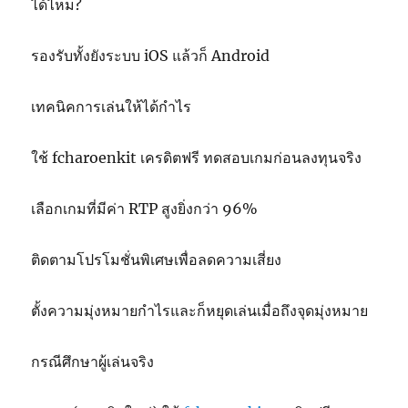
ได้ไหม?
รองรับทั้งยังระบบ iOS แล้วก็ Android
เทคนิคการเล่นให้ได้กำไร
ใช้ fcharoenkit เครดิตฟรี ทดสอบเกมก่อนลงทุนจริง
เลือกเกมที่มีค่า RTP สูงยิ่งกว่า 96%
ติดตามโปรโมชั่นพิเศษเพื่อลดความเสี่ยง
ตั้งความมุ่งหมายกำไรและก็หยุดเล่นเมื่อถึงจุดมุ่งหมาย
กรณีศึกษาผู้เล่นจริง