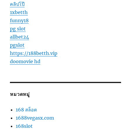
คลิปโป๊
1xbetth
funny18
pg slot
allbet24
pgslot
https://188betth.vip
doomovie hd
หมวดหมู่
168 สล็อต
1688vegasx.com
168slot