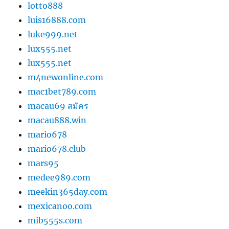
lotto888
luis16888.com
luke999.net
lux555.net
lux555.net
m4newonline.com
mac1bet789.com
macau69 สมัคร
macau888.win
mario678
mario678.club
mars95
medee989.com
meekin365day.com
mexicanoo.com
mib555s.com