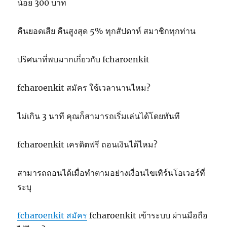
น้อย 300 บาท
คืนยอดเสีย คืนสูงสุด 5% ทุกสัปดาห์ สมาชิกทุกท่าน
ปริศนาที่พบมากเกี่ยวกับ fcharoenkit
fcharoenkit สมัคร ใช้เวลานานไหม?
ไม่เกิน 3 นาที คุณก็สามารถเริ่มเล่นได้โดยทันที
fcharoenkit เครดิตฟรี ถอนเงินได้ไหม?
สามารถถอนได้เมื่อทำตามอย่างเงื่อนไขเทิร์นโอเวอร์ที่
ระบุ
fcharoenkit สมัคร
fcharoenkit เข้าระบบ ผ่านมือถือ