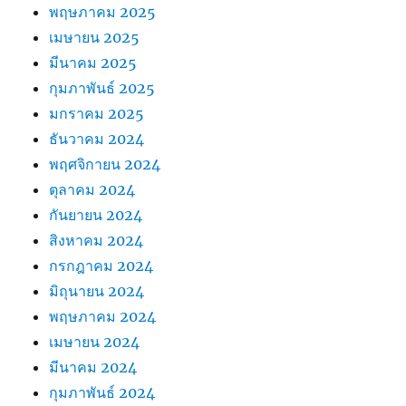
พฤษภาคม 2025
เมษายน 2025
มีนาคม 2025
กุมภาพันธ์ 2025
มกราคม 2025
ธันวาคม 2024
พฤศจิกายน 2024
ตุลาคม 2024
กันยายน 2024
สิงหาคม 2024
กรกฎาคม 2024
มิถุนายน 2024
พฤษภาคม 2024
เมษายน 2024
มีนาคม 2024
กุมภาพันธ์ 2024