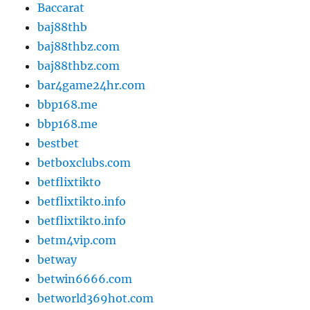
Baccarat
baj88thb
baj88thbz.com
baj88thbz.com
bar4game24hr.com
bbp168.me
bbp168.me
bestbet
betboxclubs.com
betflixtikto
betflixtikto.info
betflixtikto.info
betm4vip.com
betway
betwin6666.com
betworld369hot.com