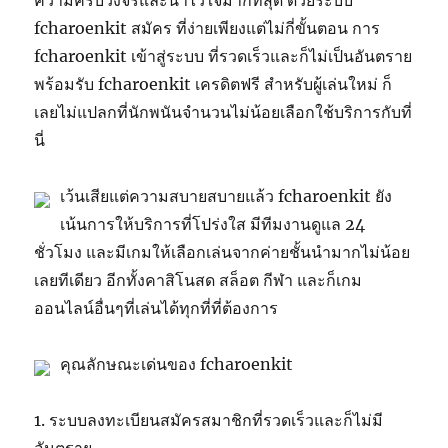
fcharoenkit สมัคร ที่ง่ายเพียงแต่ไม่กี่ขั้นตอน การ
fcharoenkit เข้าสู่ระบบ ที่รวดเร็วและก็ไม่เป็นอันตราย
พร้อมรับ fcharoenkit เครดิตฟรี สำหรับผู้เล่นใหม่ ก็
เลยไม่แปลกที่นักพนันจำนวนไม่น้อยเลือกใช้บริการกับที่
นี่
เว้นเสียแต่ความสบายสบายแล้ว fcharoenkit ยัง
เน้นการให้บริการที่โปร่งใส มีทีมงานดูแล 24
ชั่วโมง และมีเกมให้เลือกเล่นจากค่ายชั้นนำมากไม่น้อย
เลยทีเดียว อีกทั้งคาสิโนสด สล็อต กีฬา และก็เกม
ออนไลน์อื่นๆที่เล่นได้ทุกที่ที่ต้องการ
คุณลักษณะเด่นของ fcharoenkit
1. ระบบลงทะเบียนสมัครสมาชิกที่รวดเร็วและก็ไม่มี
อันตราย