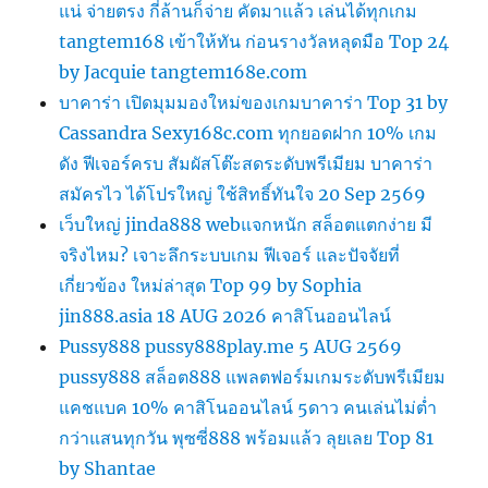
แน่ จ่ายตรง กี่ล้านก็จ่าย คัดมาแล้ว เล่นได้ทุกเกม
tangtem168 เข้าให้ทัน ก่อนรางวัลหลุดมือ Top 24
by Jacquie tangtem168e.com
บาคาร่า เปิดมุมมองใหม่ของเกมบาคาร่า Top 31 by
Cassandra Sexy168c.com ทุกยอดฝาก 10% เกม
ดัง ฟีเจอร์ครบ สัมผัสโต๊ะสดระดับพรีเมียม บาคาร่า
สมัครไว ได้โปรใหญ่ ใช้สิทธิ์ทันใจ 20 Sep 2569
เว็บใหญ่ jinda888 webแจกหนัก สล็อตแตกง่าย มี
จริงไหม? เจาะลึกระบบเกม ฟีเจอร์ และปัจจัยที่
เกี่ยวข้อง ใหม่ล่าสุด Top 99 by Sophia
jin888.asia 18 AUG 2026 คาสิโนออนไลน์
Pussy888 pussy888play.me 5 AUG 2569
pussy888 สล็อต888 แพลตฟอร์มเกมระดับพรีเมียม
แคชแบค 10% คาสิโนออนไลน์ 5ดาว คนเล่นไม่ต่ำ
กว่าแสนทุกวัน พุซซี่888 พร้อมแล้ว ลุยเลย Top 81
by Shantae