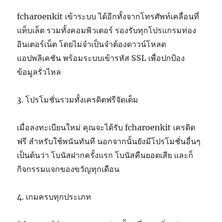
fcharoenkit เข้าระบบ ได้อีกทั้งจากโทรศัพท์เคลื่อนที่
แท็บเล็ต รวมทั้งคอมพิวเตอร์ รองรับทุกโปรแกรมท่อง
อินเตอร์เน็ต โดยไม่จำเป็นจำต้องดาวน์โหลด
แอปพลิเคชัน พร้อมระบบเข้ารหัส SSL เพื่อปกป้อง
ข้อมูลรั่วไหล
3. โปรโมชั่นรวมทั้งเครดิตฟรีจัดเต็ม
เมื่อลงทะเบียนใหม่ คุณจะได้รับ fcharoenkit เครดิต
ฟรี สำหรับใช้พนันทันที นอกจากนั้นยังมีโปรโมชั่นอื่นๆ
เป็นต้นว่า โบนัสฝากครั้งแรก โบนัสคืนยอดเสีย และก็
กิจกรรมแจกของขวัญทุกเดือน
4. เกมครบทุกประเภท