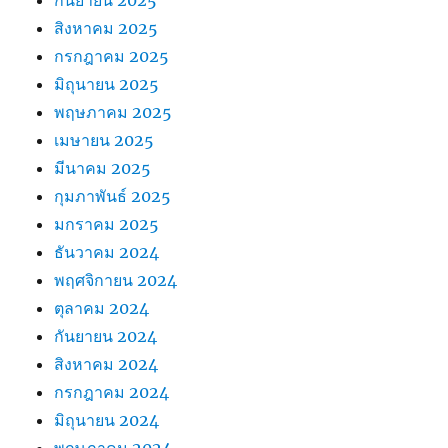
สิงหาคม 2025
กรกฎาคม 2025
มิถุนายน 2025
พฤษภาคม 2025
เมษายน 2025
มีนาคม 2025
กุมภาพันธ์ 2025
มกราคม 2025
ธันวาคม 2024
พฤศจิกายน 2024
ตุลาคม 2024
กันยายน 2024
สิงหาคม 2024
กรกฎาคม 2024
มิถุนายน 2024
พฤษภาคม 2024