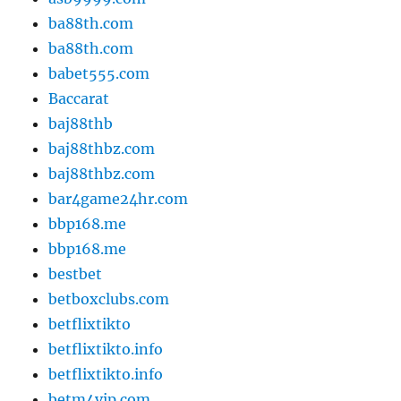
ba88th.com
ba88th.com
babet555.com
Baccarat
baj88thb
baj88thbz.com
baj88thbz.com
bar4game24hr.com
bbp168.me
bbp168.me
bestbet
betboxclubs.com
betflixtikto
betflixtikto.info
betflixtikto.info
betm4vip.com