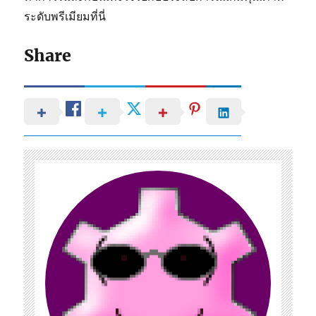
ระดับพรีเมียมที่นี่
Share