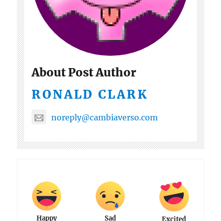
About Post Author
RONALD CLARK
noreply@cambiaverso.com
Happy
Sad
Excited