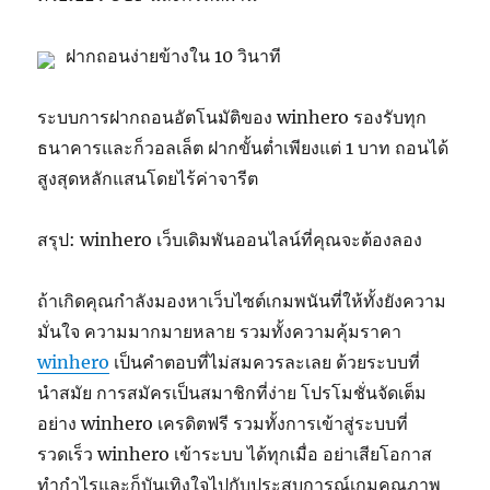
ฝากถอนง่ายข้างใน 10 วินาที
ระบบการฝากถอนอัตโนมัติของ winhero รองรับทุก
ธนาคารและก็วอลเล็ต ฝากขั้นต่ำเพียงแต่ 1 บาท ถอนได้
สูงสุดหลักแสนโดยไร้ค่าจารีต
สรุป: winhero เว็บเดิมพันออนไลน์ที่คุณจะต้องลอง
ถ้าเกิดคุณกำลังมองหาเว็บไซต์เกมพนันที่ให้ทั้งยังความ
มั่นใจ ความมากมายหลาย รวมทั้งความคุ้มราคา
winhero
เป็นคำตอบที่ไม่สมควรละเลย ด้วยระบบที่
นำสมัย การสมัครเป็นสมาชิกที่ง่าย โปรโมชั่นจัดเต็ม
อย่าง winhero เครดิตฟรี รวมทั้งการเข้าสู่ระบบที่
รวดเร็ว winhero เข้าระบบ ได้ทุกเมื่อ อย่าเสียโอกาส
ทำกำไรและก็บันเทิงใจไปกับประสบการณ์เกมคุณภาพ