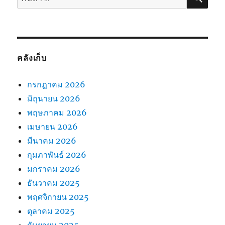
คลังเก็บ
กรกฎาคม 2026
มิถุนายน 2026
พฤษภาคม 2026
เมษายน 2026
มีนาคม 2026
กุมภาพันธ์ 2026
มกราคม 2026
ธันวาคม 2025
พฤศจิกายน 2025
ตุลาคม 2025
กันยายน 2025