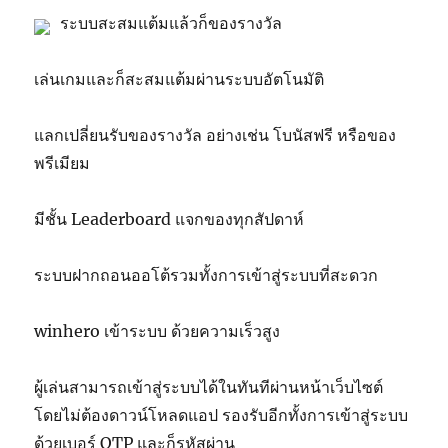
ระบบสะสมแต้มแล้วก็ของรางวัล
เล่นเกมและก็สะสมแต้มผ่านระบบอัตโนมัติ
แลกเปลี่ยนรับของรางวัล อย่างเช่น โบนัสฟรี หรือของ
พรีเมียม
มีชั้น Leaderboard แจกของทุกสัปดาห์
ระบบฝากถอนออโต้รวมทั้งการเข้าสู่ระบบที่สะดวก
winhero เข้าระบบ ด้วยความเร็วสูง
ผู้เล่นสามารถเข้าสู่ระบบได้ในทันทีผ่านหน้าเว็บไซต์
โดยไม่ต้องดาวน์โหลดแอป รองรับอีกทั้งการเข้าสู่ระบบ
ด้วยเบอร์ OTP และก็รหัสผ่าน