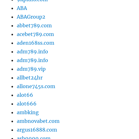
ABA
ABAGroup2
abbet789.com
acebet789.com
aden168ss.com
adm789.info
adm789.info
adm789.vip
allbet24hr
allone745s.com
alot66
alot666
ambking
ambnovabet.com
argus16888.com
asb9999.com