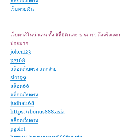
สล็อตเว็บตรง
เว็บหวยเงิน
เว็บคาสิโนน่าเล่น ทั้ง
สล็อต
และ
บาคาร่า
ตึงจริงแตก
บ่อยมาก
joker123
pg168
สล็อตเว็บตรง แตกง่าย
slot99
สล็อต66
สล็อตเว็บตรง
judhai168
https://bonus888.asia
สล็อตเว็บตรง
pgslot