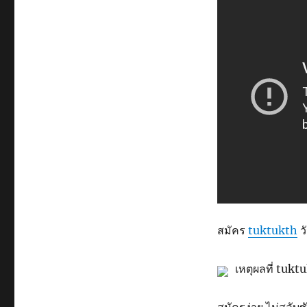
สมัคร
tuktukth
วั
เหตุผลที่ tukt