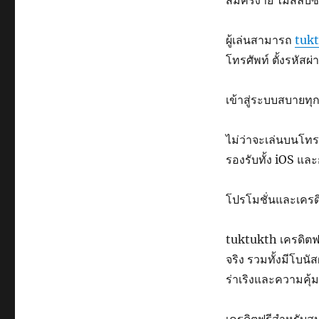
สมัครง่าย ไม่สลับซ
ผู้เล่นสามารถ
tukt
โทรศัพท์ ตั้งรหัสผ
เข้าสู่ระบบสบายท
ไม่ว่าจะเล่นบนโทร
รองรับทั้ง iOS และก
โปรโมชั่นและเครด
tuktukth เครดิตฟร
จริง รวมทั้งมีโบน
ร่าเริงและความคุ้ม