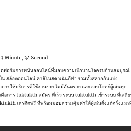
3 Minute, 34 Second
ลตฟอร์มการพนันออนไลน์ที่มอบความเบิกบานใจครบถ้วนสมบูรณ์
จะเป็น สล็อตออนไลน์ คาสิโนสด พนันกีฬา รวมทั้งสลากกินแบ่ง
การให้บริการที่ใช้งานง่าย ไม่มีอันตราย และตอบโจทย์ผู้เล่นทุก
ญคือการ tuktukth สมัคร ที่เร็ว ระบบ tuktukth เข้าระบบ ที่เสถีย
tukth เครดิตฟรี ที่พร้อมมอบความคุ้มค่าให้ผู้เล่นตั้งแต่ครั้งแรกที