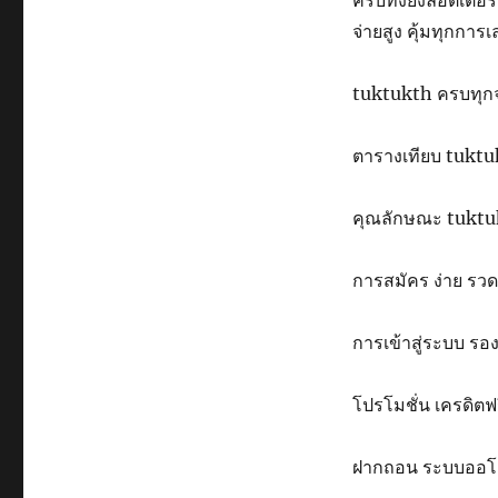
ครบทั้งยังลอตเตอรี
จ่ายสูง คุ้มทุกการเ
tuktukth ครบทุก
ตารางเทียบ tuktuk
คุณลักษณะ tuktukt
การสมัคร ง่าย รวดเ
การเข้าสู่ระบบ รอง
โปรโมชั่น เครดิต
ฝากถอน ระบบออโต้