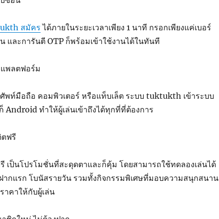
ับซ้อน
ukth สมัคร
ได้ภายในระยะเวลาเพียง 1 นาที กรอกเพียงแค่เบอร์
่าน และการันตี OTP ก็พร้อมเข้าใช้งานได้ในทันที
ุกแพลตฟอร์ม
ศัพท์มือถือ คอมพิวเตอร์ หรือแท็บเล็ต ระบบ tuktukth เข้าระบบ
็ Android ทำให้ผู้เล่นเข้าถึงได้ทุกที่ที่ต้องการ
ิตฟรี
ี เป็นโปรโมชั่นที่สะดุดตาและก็คุ้ม โดยสามารถใช้ทดลองเล่นได้
ัสฝากแรก โบนัสรายวัน รวมทั้งกิจกรรมพิเศษที่มอบความสนุกสนาน
ราคาให้กับผู้เล่น