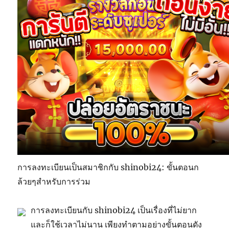
การลงทะเบียนเป็นสมาชิกกับ shinobi24: ขั้นตอนก
ล้วยๆสำหรับการร่วม
การลงทะเบียนกับ shinobi24 เป็นเรื่องที่ไม่ยาก
และก็ใช้เวลาไม่นาน เพียงทำตามอย่างขั้นตอนดัง