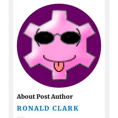
About Post Author
RONALD CLARK