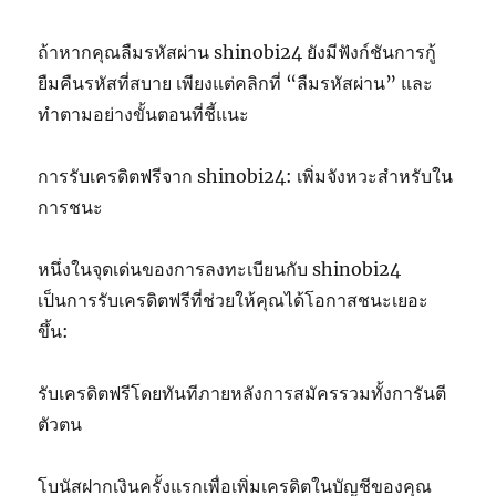
ถ้าหากคุณลืมรหัสผ่าน shinobi24 ยังมีฟังก์ชันการกู้
ยืมคืนรหัสที่สบาย เพียงแต่คลิกที่ “ลืมรหัสผ่าน” และ
ทำตามอย่างขั้นตอนที่ชี้แนะ
การรับเครดิตฟรีจาก shinobi24: เพิ่มจังหวะสำหรับใน
การชนะ
หนึ่งในจุดเด่นของการลงทะเบียนกับ shinobi24
เป็นการรับเครดิตฟรีที่ช่วยให้คุณได้โอกาสชนะเยอะ
ขึ้น:
รับเครดิตฟรีโดยทันทีภายหลังการสมัครรวมทั้งการันตี
ตัวตน
โบนัสฝากเงินครั้งแรกเพื่อเพิ่มเครดิตในบัญชีของคุณ