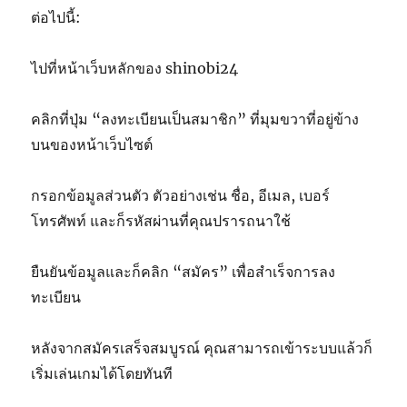
ต่อไปนี้:
ไปที่หน้าเว็บหลักของ shinobi24
คลิกที่ปุ่ม “ลงทะเบียนเป็นสมาชิก” ที่มุมขวาที่อยู่ข้าง
บนของหน้าเว็บไซต์
กรอกข้อมูลส่วนตัว ตัวอย่างเช่น ชื่อ, อีเมล, เบอร์
โทรศัพท์ และก็รหัสผ่านที่คุณปรารถนาใช้
ยืนยันข้อมูลและก็คลิก “สมัคร” เพื่อสำเร็จการลง
ทะเบียน
หลังจากสมัครเสร็จสมบูรณ์ คุณสามารถเข้าระบบแล้วก็
เริ่มเล่นเกมได้โดยทันที