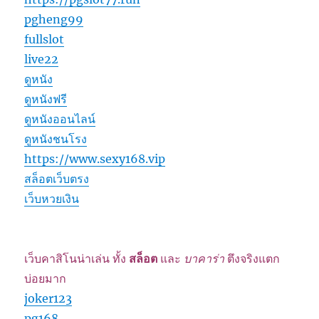
pgheng99
fullslot
live22
ดูหนัง
ดูหนังฟรี
ดูหนังออนไลน์
ดูหนังชนโรง
https://www.sexy168.vip
สล็อตเว็บตรง
เว็บหวยเงิน
เว็บคาสิโนน่าเล่น ทั้ง
สล็อต
และ
บาคาร่า
ตึงจริงแตก
บ่อยมาก
joker123
pg168