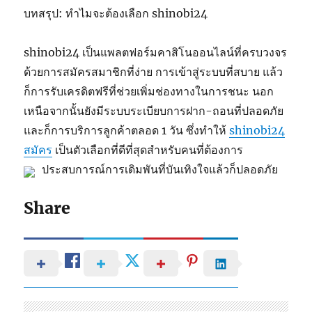
บทสรุป: ทำไมจะต้องเลือก shinobi24
shinobi24 เป็นแพลตฟอร์มคาสิโนออนไลน์ที่ครบวงจร
ด้วยการสมัครสมาชิกที่ง่าย การเข้าสู่ระบบที่สบาย แล้ว
ก็การรับเครดิตฟรีที่ช่วยเพิ่มช่องทางในการชนะ นอก
เหนือจากนั้นยังมีระบบระเบียบการฝาก-ถอนที่ปลอดภัย
และก็การบริการลูกค้าตลอด 1 วัน ซึ่งทำให้
shinobi24
สมัคร
เป็นตัวเลือกที่ดีที่สุดสำหรับคนที่ต้องการ
ประสบการณ์การเดิมพันที่บันเทิงใจแล้วก็ปลอดภัย
Share