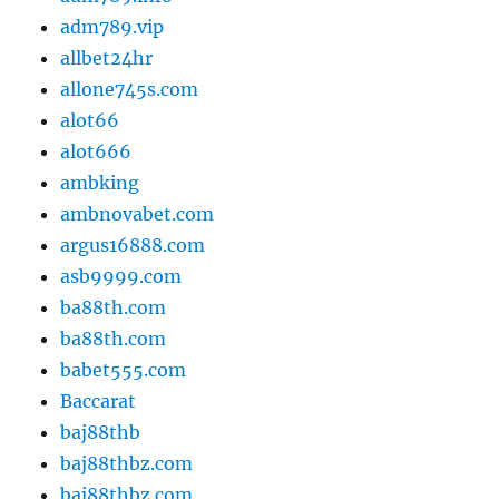
adm789.vip
allbet24hr
allone745s.com
alot66
alot666
ambking
ambnovabet.com
argus16888.com
asb9999.com
ba88th.com
ba88th.com
babet555.com
Baccarat
baj88thb
baj88thbz.com
baj88thbz.com