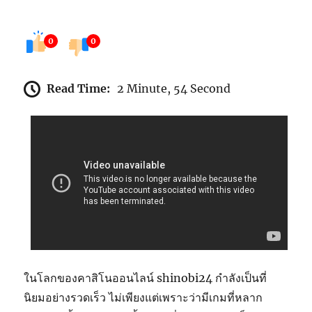
0
0
Read Time:
2 Minute, 54 Second
ในโลกของคาสิโนออนไลน์ shinobi24 กำลังเป็นที่
นิยมอย่างรวดเร็ว ไม่เพียงแต่เพราะว่ามีเกมที่หลาก