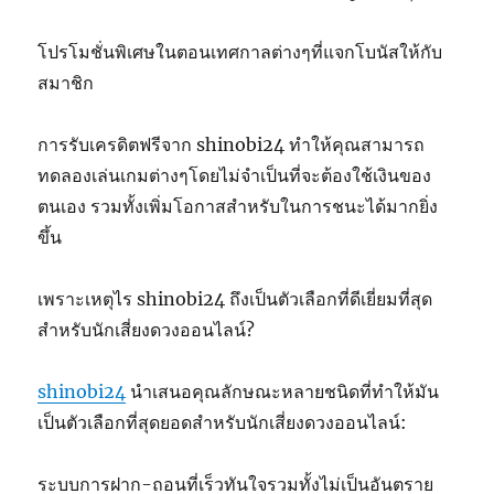
โปรโมชั่นพิเศษในตอนเทศกาลต่างๆที่แจกโบนัสให้กับ
สมาชิก
การรับเครดิตฟรีจาก shinobi24 ทำให้คุณสามารถ
ทดลองเล่นเกมต่างๆโดยไม่จำเป็นที่จะต้องใช้เงินของ
ตนเอง รวมทั้งเพิ่มโอกาสสำหรับในการชนะได้มากยิ่ง
ขึ้น
เพราะเหตุไร shinobi24 ถึงเป็นตัวเลือกที่ดีเยี่ยมที่สุด
สำหรับนักเสี่ยงดวงออนไลน์?
shinobi24
นำเสนอคุณลักษณะหลายชนิดที่ทำให้มัน
เป็นตัวเลือกที่สุดยอดสำหรับนักเสี่ยงดวงออนไลน์:
ระบบการฝาก-ถอนที่เร็วทันใจรวมทั้งไม่เป็นอันตราย