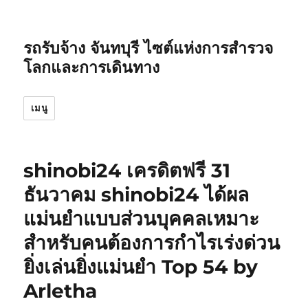
รถรับจ้าง จันทบุรี ไซต์แห่งการสำรวจ
โลกและการเดินทาง
เมนู
shinobi24 เครดิตฟรี 31
ธันวาคม shinobi24 ได้ผล
แม่นยำแบบส่วนบุคคลเหมาะ
สำหรับคนต้องการกำไรเร่งด่วน
ยิ่งเล่นยิ่งแม่นยำ Top 54 by
Arletha