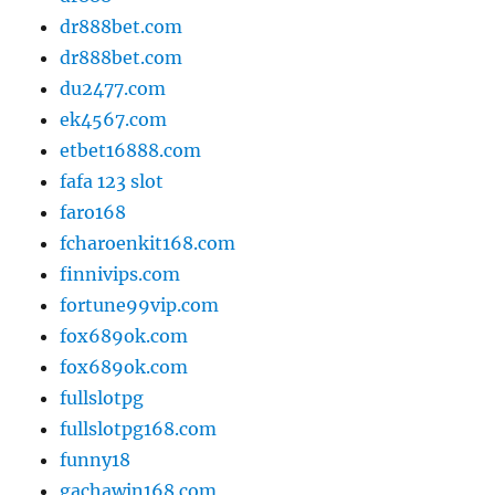
dr888bet.com
dr888bet.com
du2477.com
ek4567.com
etbet16888.com
fafa 123 slot
faro168
fcharoenkit168.com
finnivips.com
fortune99vip.com
fox689ok.com
fox689ok.com
fullslotpg
fullslotpg168.com
funny18
gachawin168.com