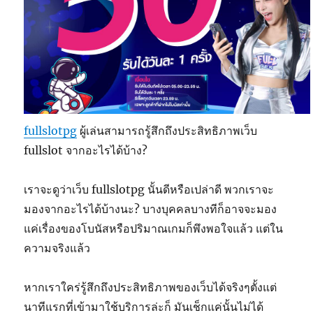
fullslotpg
ผู้เล่นสามารถรู้สึกถึงประสิทธิภาพเว็บ
fullslot จากอะไรได้บ้าง?
เราจะดูว่าเว็บ fullslotpg นั้นดีหรือเปล่าดี พวกเราจะ
มองจากอะไรได้บ้างนะ? บางบุคคลบางทีก็อาจจะมอง
แค่เรื่องของโบนัสหรือปริมาณเกมก็พึงพอใจแล้ว แต่ใน
ความจริงแล้ว
หากเราใคร่รู้สึกถึงประสิทธิภาพของเว็บได้จริงๆตั้งแต่
นาทีแรกที่เข้ามาใช้บริการล่ะก็ มันเช็กแค่นั้นไม่ได้