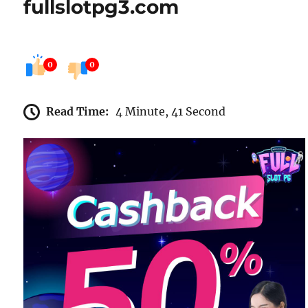
fullslotpg3.com
0
0
Read Time:
4 Minute, 41 Second