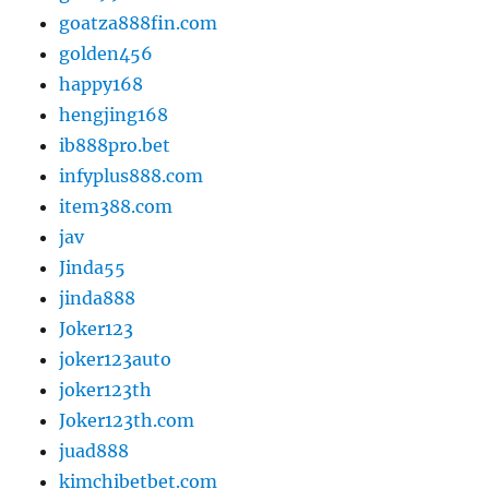
goatza888fin.com
golden456
happy168
hengjing168
ib888pro.bet
infyplus888.com
item388.com
jav
Jinda55
jinda888
Joker123
joker123auto
joker123th
Joker123th.com
juad888
kimchibetbet.com