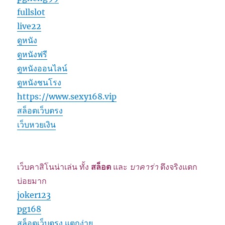
fullslot
live22
ดูหนัง
ดูหนังฟรี
ดูหนังออนไลน์
ดูหนังชนโรง
https://www.sexy168.vip
สล็อตเว็บตรง
เว็บหวยเงิน
เว็บคาสิโนน่าเล่น ทั้ง
สล็อต
และ
บาคาร่า
ตึงจริงแตก
บ่อยมาก
joker123
pg168
สล็อตเว็บตรง แตกง่าย