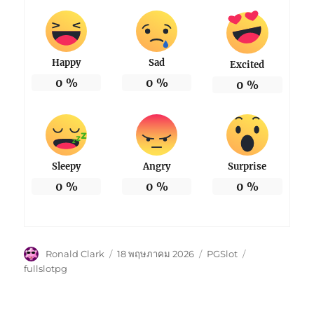
Happy
Sad
Excited
0
%
0
%
0
%
Sleepy
Angry
Surprise
0
%
0
%
0
%
ผู้
เขียน
หมวด
ป้าย
Ronald Clark
18 พฤษภาคม 2026
PGSlot
เขียน
เมื่อ
หมู่
กำกับ
fullslotpg