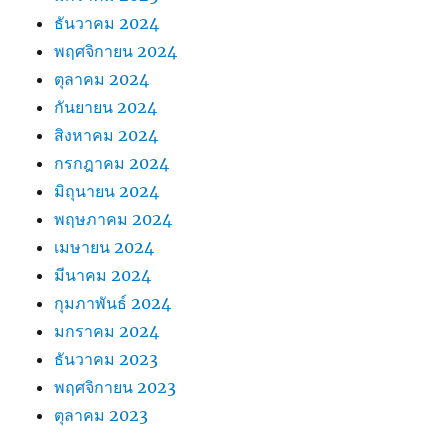
ธันวาคม 2024
พฤศจิกายน 2024
ตุลาคม 2024
กันยายน 2024
สิงหาคม 2024
กรกฎาคม 2024
มิถุนายน 2024
พฤษภาคม 2024
เมษายน 2024
มีนาคม 2024
กุมภาพันธ์ 2024
มกราคม 2024
ธันวาคม 2023
พฤศจิกายน 2023
ตุลาคม 2023