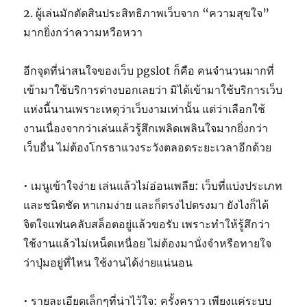
2. ผู้เล่นมักตัดสินประสิทธิภาพเว็บจาก “ความสุขใจ”
มากยิ่งกว่าความหวือหวา
อีกจุดที่น่าสนใจของเว็บ pgslot ก็คือ คนจำนวนมากที่
เข้ามาใช้บริการต่างบอกเลยว่า มิได้เข้ามาใช้บริการเว็บ
แห่งนี้นานเพราะเหตุว่าเว็บงามเท่านั้น แต่ว่าเลือกใช้
งานเนื่องจากว่าเล่นแล้วรู้สึกเพลิดเพลินใจมากยิ่งกว่า
เว็บอื่น ไม่ต้องโกรธาแวงระวังตลอดระยะเวลาอีกด้วย
• เมนูเข้าใจง่าย เล่นแล้วไม่อ่อนเพลีย: เว็บที่แบ่งประเภท
และชนิดชัด หาเกมง่าย และก็ตรงไปตรงมา ยังไงก็ได้
จิตใจแฟนคลับสล็อตอยู่แล้วขอรับ เพราะทำให้รู้สึกว่า
ใช้งานแล้วไม่เหน็ดเหนื่อย ไม่ต้องมานั่งจำหรือทายใจ
ว่าปุ่มอยู่ที่ไหน ใช้งานได้ง่ายแน่นอน
• รายละเอียดเล็กๆที่น่าไว้ใจ: ครั้งคราว เพียงแค่ระบบ