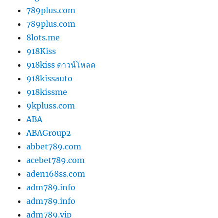
789plus.com
789plus.com
8lots.me
918Kiss
918kiss ดาวน์โหลด
918kissauto
918kissme
9kpluss.com
ABA
ABAGroup2
abbet789.com
acebet789.com
aden168ss.com
adm789.info
adm789.info
adm789.vip