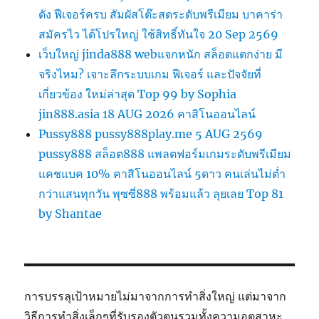
ดัง ฟีเจอร์ครบ สัมผัสโต๊ะสดระดับพรีเมียม บาคาร่า
สมัครไว ได้โปรใหญ่ ใช้สิทธิ์ทันใจ 20 Sep 2569
เว็บใหญ่ jinda888 webแจกหนัก สล็อตแตกง่าย มี
จริงไหม? เจาะลึกระบบเกม ฟีเจอร์ และปัจจัยที่
เกี่ยวข้อง ใหม่ล่าสุด Top 99 by Sophia
jin888.asia 18 AUG 2026 คาสิโนออนไลน์
Pussy888 pussy888play.me 5 AUG 2569
pussy888 สล็อต888 แพลตฟอร์มเกมระดับพรีเมียม
แคชแบค 10% คาสิโนออนไลน์ 5ดาว คนเล่นไม่ต่ำ
กว่าแสนทุกวัน พุซซี่888 พร้อมแล้ว ลุยเลย Top 81
by Shantae
การบรรลุเป้าหมายไม่มาจากการทำสิ่งใหญ่ แต่มาจาก
วิธีการทำสิ่งเล็กๆที่รับรองตัวตนรวมทั้งความอุตสาหะ