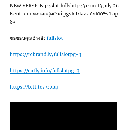
NEW VERSION pgslot fullslotpg3.com 13 July 26
Kent เกมแทงบอลสุดมันส์ pgslotปลอดภัย100% Top
83
ขอขอบคุณอ้างอิง
fullslot
https://rebrand.ly/fullslotpg-3
https://cutly.info/fullslotpg-3
https://bitt.to/7rbiuj