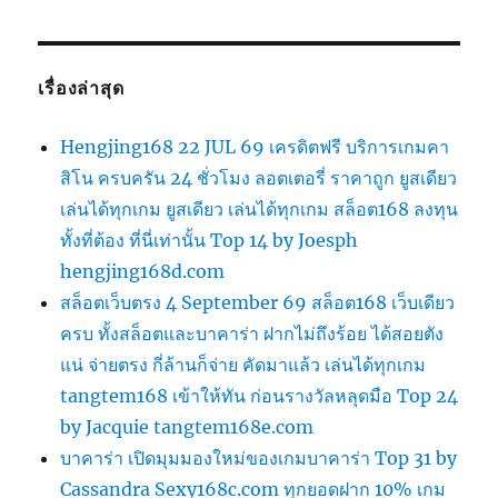
เรื่องล่าสุด
Hengjing168 22 JUL 69 เครดิตฟรี บริการเกมคา
สิโน ครบครัน 24 ชั่วโมง ลอตเตอรี่ ราคาถูก ยูสเดียว
เล่นได้ทุกเกม ยูสเดียว เล่นได้ทุกเกม สล็อต168 ลงทุน
ทั้งที่ต้อง ที่นี่เท่านั้น Top 14 by Joesph
hengjing168d.com
สล็อตเว็บตรง 4 September 69 สล็อต168 เว็บเดียว
ครบ ทั้งสล็อตและบาคาร่า ฝากไม่ถึงร้อย ได้สอยตัง
แน่ จ่ายตรง กี่ล้านก็จ่าย คัดมาแล้ว เล่นได้ทุกเกม
tangtem168 เข้าให้ทัน ก่อนรางวัลหลุดมือ Top 24
by Jacquie tangtem168e.com
บาคาร่า เปิดมุมมองใหม่ของเกมบาคาร่า Top 31 by
Cassandra Sexy168c.com ทุกยอดฝาก 10% เกม