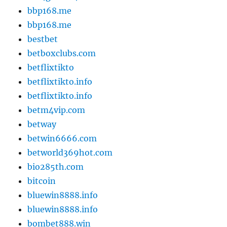
bbp168.me
bbp168.me
bestbet
betboxclubs.com
betflixtikto
betflixtikto.info
betflixtikto.info
betm4vip.com
betway
betwin6666.com
betworld369hot.com
bio285th.com
bitcoin
bluewin8888.info
bluewin8888.info
bombet888.win