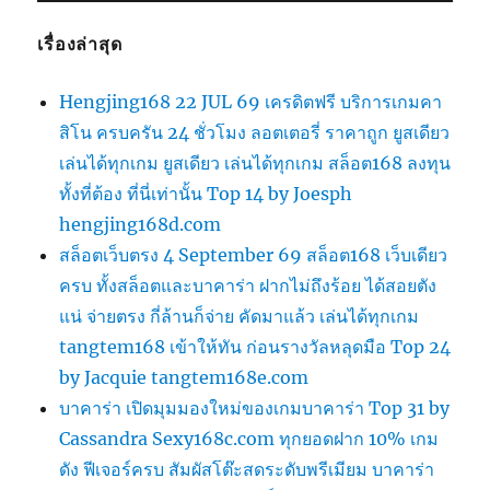
เรื่องล่าสุด
Hengjing168 22 JUL 69 เครดิตฟรี บริการเกมคา
สิโน ครบครัน 24 ชั่วโมง ลอตเตอรี่ ราคาถูก ยูสเดียว
เล่นได้ทุกเกม ยูสเดียว เล่นได้ทุกเกม สล็อต168 ลงทุน
ทั้งที่ต้อง ที่นี่เท่านั้น Top 14 by Joesph
hengjing168d.com
สล็อตเว็บตรง 4 September 69 สล็อต168 เว็บเดียว
ครบ ทั้งสล็อตและบาคาร่า ฝากไม่ถึงร้อย ได้สอยตัง
แน่ จ่ายตรง กี่ล้านก็จ่าย คัดมาแล้ว เล่นได้ทุกเกม
tangtem168 เข้าให้ทัน ก่อนรางวัลหลุดมือ Top 24
by Jacquie tangtem168e.com
บาคาร่า เปิดมุมมองใหม่ของเกมบาคาร่า Top 31 by
Cassandra Sexy168c.com ทุกยอดฝาก 10% เกม
ดัง ฟีเจอร์ครบ สัมผัสโต๊ะสดระดับพรีเมียม บาคาร่า