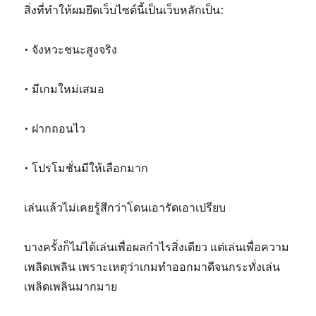
สิ่งที่ทำให้ผมยึดเว็บไซต์นี้เป็นเว็บหลักเป็น:
• จังหวะชนะสูงจริง
• มีเกมใหม่เสมอ
• ฝากถอนไว
• โปรโมชั่นมีให้เลือกมาก
เล่นแล้วไม่เคยรู้สึกว่าโดนเอารัดเอาเปรียบ
บางครั้งก็ไม่ได้เล่นเพื่อผลกำไรสิ่งเดียว แต่เล่นเพื่อความ
เพลิดเพลิน เพราะเหตุว่าเกมทำออกมาดีจนกระทั่งเล่น
เพลิดเพลินมากมาย