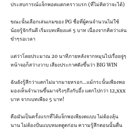
ประสบการณ์แจ็กพอตแตกคราวแรก (ที่ไม่คิดว่าจะได้)
ขณะนั้นเลือกเล่นเกมของ PG ชื่อที่ผู้คนจำนวนไม่ใช้
น้อยรู้จักกันดี เริ่มเบทเพียงแค่ 5 บาท เนื่องจากคิดว่าเล่น
ขำๆรอเวลา
แต่ว่าโดยประมาณ 20 นาทีภายหลังจากหมุนไปเรื่อยจู่ๆ
หน้าจอก็สว่างวาบ เสียงประกาศดังขึ้นว่า BIG WIN
ฉันยังรู้สึกว่าแตกไม่มากมายหรอก…แม้กระนั้นเพียงพอ
มองเห็นจำนวนขึ้นมาจริงๆถึงกับอึ้ง แตกไปกว่า 12,xxx
บาท จากเบทเพียง 5 บาท!
คือมันเป็นครั้งแรกที่ได้แจ็กพอเพียงตแบบ ไม่ต้องลุ้น
นาน ไม่ต้องปั่นแบบหมดตูดก่อน ความรู้สึกตอนนั้นตื่น