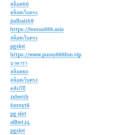
สล็อต66
สล็อตเว็บตรง
judhai168
https://bonus888.asia
สล็อตเว็บตรง
pgslot
https://www.pussy888fun.vip
บาคาร่า
สล็อตxo
สล็อตเว็บตรง
คลิปโป๊
1xbetth
funny18
pg slot
allbet24
pgslot