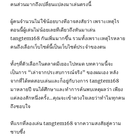
คนส่วนมากถึงเปลี่ยนแปลงมาเล่นตรงนี้
ผู้คนจำนวนไม่ใช้น้อยบางทีอาจสงสัยว่า เพราะเหตุไร
ตอนนี้ผู้เล่นไม่น้อยเลยทีเดียวถึงหันมาเล่น
tangtem168 กันเพิ่มมากขึ้น รวมทั้งเพราะเหตุไรหลาย
คนถึงเลือกเว็บไซต์นี้เป็นเว็บไซต์ประจำของตน
ทั้งๆที่ตัวเลือกในตลาดมีเยอะไปหมด บทความนี้จะ
เป็นการ “เล่าจากประสบการณ์จริง” ของผมเอง หลัง
จากที่ได้ทดสอบเล่นและก็อยู่กับวงการ tangtem168
มาหลายปี จนได้ศึกษาและทำการค้นพบเหตุผลว่า เพียง
แค่ลองสักหนึ่งครั้ง…คุณจะเข้าดวงใจเลยว่าทำไมทุกคน
ถึงชอบใจ
ทีแรกที่ลองเล่น tangtem168 จากความสงสัยสู่ความ
ซาบซึ้ง