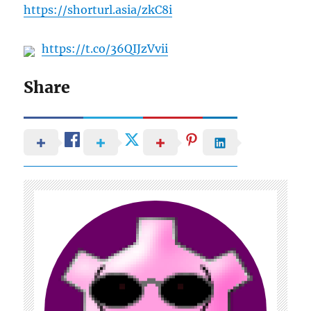
https://shorturl.asia/zkC8i
https://t.co/36QIJzVvii
Share