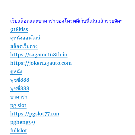
เว็บสล็อตและบาคาร่าของโครตดีเว็บนี้เล่นแล้วรวยจัดๆ
918kiss
ดูหนังออนไลน์
สล็อตเว็บตรง
https://sagame168th.in
https://joker123auto.com
ดูหนัง
พุซซี่888
พุซซี่888
บาคาร่า
pg slot
https://pgslot77.run
pgheng99
fullslot