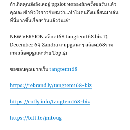
ถ้าเกิดคุณยังลังเลอยู่ pgslot ทดลองสักครั้งขอรับ แล้ว
คุณจะเข้าหัวใจราวกับผมว่า…ทำไมคนถึงเปลี่ยนมาเล่น
ที่นี่มากขึ้นเรื่อยๆวันแล้ววันเล่า
NEW VERSION สล็อต168 tangtem168.biz 13
December 69 Zandra เกมpgสนุกๆ สล็อต168รวม
เกมสล็อตpgแตกง่าย Top 41
ขอขอบคุณมากเว็บ
tangtem168
https://rebrand.ly/tangtem168-biz
https://cutly.info/tangtem168-biz
https://bitt.to/jmt9ug