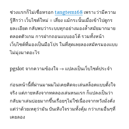
ช่วงแรกก็ไม่เชื่อหรอก
tangtem168
เพราะว่ามีความ
รู้สึกว่า เว็บไซต์ใหม่ = เสี่ยง แม้กระนั้นเมื่อเข้าไปดูกร
ยละเอียด กลับพบว่าระบบทุกอย่างมองล้ำสมัยมากมาย
ตลอดตัวเกม การฝากถอนแบบออโต้ รวมทั้งหน้า
เว็บไซต์ที่มองเป็นมือโปร ในที่สุดเลยลองสมัครมองแบบ
ไม่มุ่งมาดอะไร
pgslot จากความข้องใจ → แปลงเป็นเว็บไซต์ประจำ
ก่อนหน้านี้ที่ผ่านมาผมไม่เคยคิดจะเล่นสล็อตแบบตั้งใจ
จริง แต่ภายหลังจากทดลองเล่นหนแรก ก็แปลงเป็นว่า
กลับมาเล่นบ่อยมากขึ้นเรื่อยๆไม่ใช่เนื่องจากหวังมั่งคั่ง
แต่ว่าด้วยเหตุว่ามัน บันเทิงใจรวมทั้งคุ้ม กว่าเกมอื่นๆที่
เคยลอง