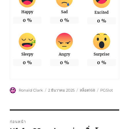
Happy
Sad
Excited
0
%
0
%
0
%
Sleepy
Angry
Surprise
0
%
0
%
0
%
ผู้
เขียน
หมวด
ป้าย
Ronald Clark
2 ธันวาคม 2025
สล็อต168
PGSlot
เขียน
เมื่อ
หมู่
กำกับ
แนะแนว
ก่อนหน้า
เรื่อง