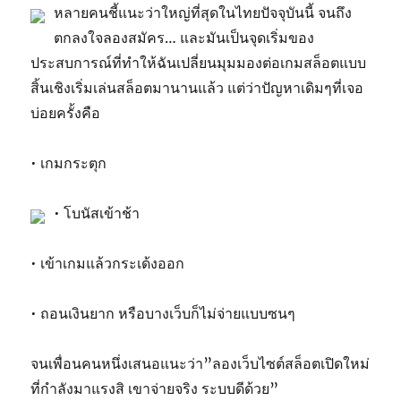
หลายคนชี้แนะว่าใหญ่ที่สุดในไทยปัจจุบันนี้ จนถึง
ตกลงใจลองสมัคร… และมันเป็นจุดเริ่มของ
ประสบการณ์ที่ทำให้ฉันเปลี่ยนมุมมองต่อเกมสล็อตแบบ
สิ้นเชิงเริ่มเล่นสล็อตมานานแล้ว แต่ว่าปัญหาเดิมๆที่เจอ
บ่อยครั้งคือ
• เกมกระตุก
• โบนัสเข้าช้า
• เข้าเกมแล้วกระเด้งออก
• ถอนเงินยาก หรือบางเว็บก็ไม่จ่ายแบบซนๆ
จนเพื่อนคนหนึ่งเสนอแนะว่า”ลองเว็บไซต์สล็อตเปิดใหม่
ที่กำลังมาแรงสิ เขาจ่ายจริง ระบบดีด้วย”