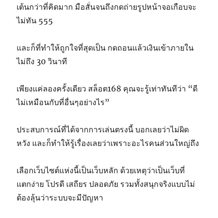
เต้นกว่าที่คิดมาก มือสั่นจนถึงกดถ่ายรูปหน้าจอเกือบจะ
ไม่ทัน 555
และก็ที่ทำให้ถูกใจที่สุดเป็น กดถอนแล้วเงินเข้าภายใน
ไม่ถึง 30 วินาที
เพียงแค่ลองครั้งเดียว สล็อต168 คุณจะรู้เท่าทันทีว่า “ดี
ไม่เหมือนกับที่อื่นๆอย่างไร”
ประสบการณ์ที่ได้จากการเล่นตรงนี้ บอกเลยว่าไม่ผิด
หวัง และก็ทำให้รู้เรื่องเลยว่าเพราะอะไรคนส่วนใหญ่ถึง
เลือกเว็บไซต์แห่งนี้เป็นเว็บหลัก ด้วยเหตุว่าเป็นเว็บที่
แตกง่าย โปรดี เสถียร ปลอดภัย รวมทั้งสนุกจริงแบบไม่
ต้องลุ้นว่าระบบจะมีปัญหา