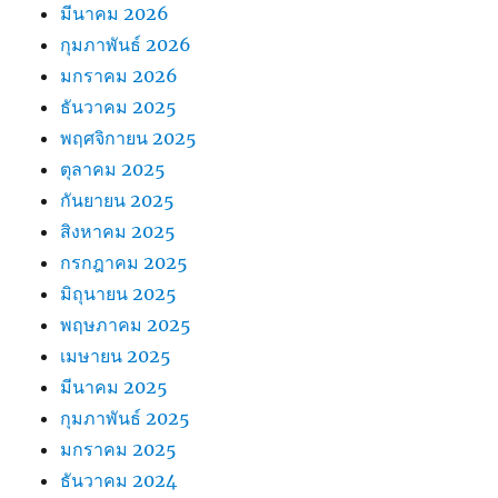
มีนาคม 2026
กุมภาพันธ์ 2026
มกราคม 2026
ธันวาคม 2025
พฤศจิกายน 2025
ตุลาคม 2025
กันยายน 2025
สิงหาคม 2025
กรกฎาคม 2025
มิถุนายน 2025
พฤษภาคม 2025
เมษายน 2025
มีนาคม 2025
กุมภาพันธ์ 2025
มกราคม 2025
ธันวาคม 2024