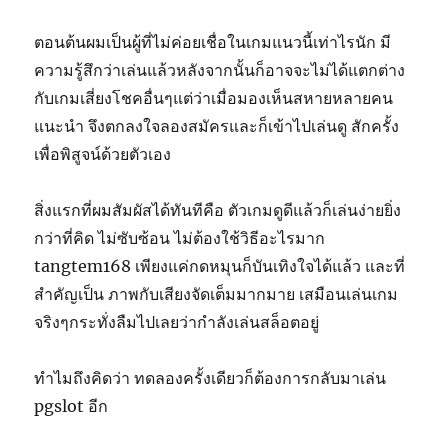
ตอนต้นผมเป็นผู้ที่ไม่ค่อยเชื่อในเกมแนวนี้เท่าไรนัก มี
ความรู้สึกว่าเล่นแล้วหลังจากนั้นก็อาจจะไม่ได้แตกต่าง
กับเกมเสี่ยงโชคอื่นๆแต่ว่าเมื่อมองเห็นสหายหลายคน
แนะนำ จึงตกลงใจลองสมัครและก็เข้าไปเล่นดู สักครั้ง
เพื่อพิสูจน์ด้วยตัวเอง
สิ่งแรกที่ผมสัมผัสได้ทันทีคือ ตัวเกมดูดีแล้วก็เล่นง่ายยิ่ง
กว่าที่คิด ไม่ซับซ้อน ไม่ต้องใช้วิธีอะไรมาก
tangtem168 เพียงแค่กดหมุนก็บันเทิงใจได้แล้ว และที่
สำคัญเป็น ภาพกับเสียงจัดเต็มมากมาย เสมือนเล่นเกม
จริงๆกระทั่งลืมไปเลยว่ากำลังเล่นสล็อตอยู่
ทำไมถึงคิดว่า ทดลองครั้งเดียวก็ต้องการกลับมาเล่น
pgslot อีก