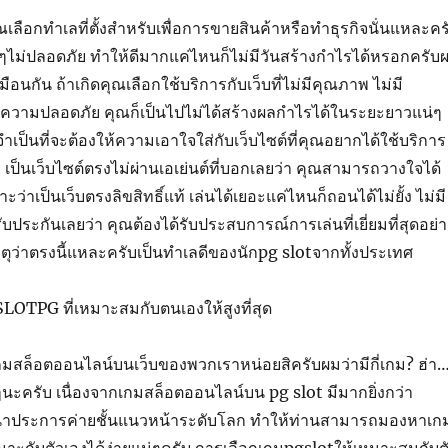
ุณเลือกทำเลที่ตั้งสำหรับเพื่อการขายสินค้าหรือทำธุรกิจนั่นแหละคร
่ๆไม่ปลอดภัย ทำให้ดีมากแค่ไหนก็ไม่มีวันสร้างกำไรได้หรอกครับ
ือนกัน ถ้าเกิดคุณเลือกใช้บริการกับเว็บที่ไม่มีคุณภาพ ไม่มี
ความปลอดภัย คุณก็เป็นไปไม่ได้สร้างผลกำไรได้ในระยะยาวแน่ๆ
ำเป็นที่จะต้องให้ความเอาใจใส่กับเว็บไซต์ที่คุณอยากได้ใช้บริการ
ot เป็นเว็บไซต์ตรงไม่ผ่านเอเย่นต์ที่บอกเลยว่า คุณสามารถวางใจได้
่าเป็นเว็บตรงลิขสิทธิ์แท้ เล่นได้เยอะแค่ไหนก็ถอนได้ไม่ยั้ง ไม่มี
ประกันเลยว่า คุณต้องได้รับประสบการณ์การเล่นที่เยี่ยมที่สุดอย่า
เหตุว่าตรงนี้แหละครับเป็นทำเลดีของนักpg slotจากทั้งประเทศ
LOTPG ที่เหมาะสมกับตนเองให้สูงที่สุด
กมสล็อตออนไลน์บนเว็บของพวกเราหน่อยสิครับผมว่ามีกี่เกม? ฮ่า
่ๆนะครับ เนื่องจากเกมสล็อตออนไลน์บน pg slot มีมากยิ่งกว่า
าประการค่ายชั้นแนวหน้าระดับโลก ทำให้ท่านสามารถมองหาเก