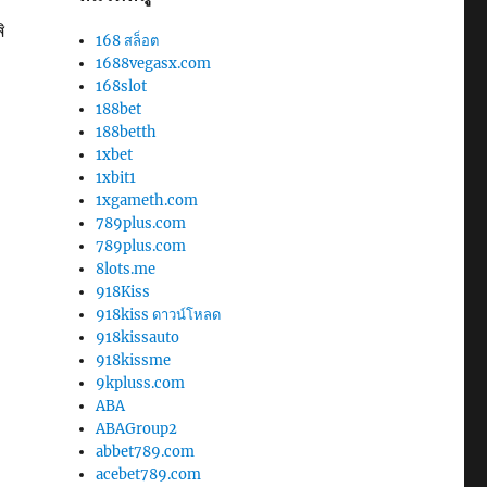
ิ
168 สล็อต
1688vegasx.com
168slot
188bet
188betth
1xbet
1xbit1
1xgameth.com
789plus.com
789plus.com
8lots.me
918Kiss
918kiss ดาวน์โหลด
918kissauto
918kissme
9kpluss.com
ABA
ABAGroup2
abbet789.com
acebet789.com