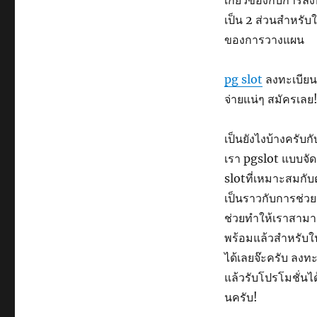
เกี่ยวข้องกับการล
เป็น 2 ส่วนสำหรับ
ของการวางแผน
pg slot
ลงทะเบียนใ
จ่ายแน่ๆ สมัครเลย
เป็นยังไงบ้างครับก
เรา pgslot แบบจัด
slotที่เหมาะสมกับ
เป็นราวกับการช่วย
ช่วยทำให้เราสามาร
พร้อมแล้วสำหรับใ
ได้เลยจ๊ะครับ ลงท
แล้วรับโปรโมชั่นไ
นครับ!