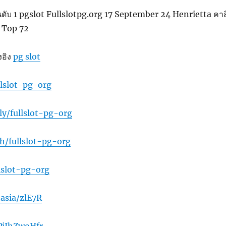
ันดับ 1 pgslot Fullslotpg.org 17 September 24 Henrietta คาส
ุด Top 72
อิง
pg slot
ullslot-pg-org
ly/fullslot-pg-org
th/fullslot-pg-org
lslot-pg-org
.asia/zlE7R