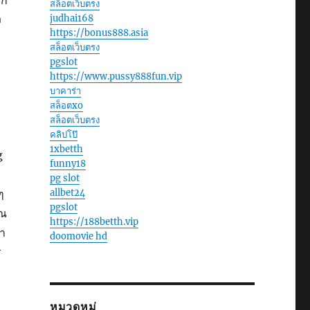
อก
สล็อตเว็บตรง
judhai168
ง
https://bonus888.asia
สล็อตเว็บตรง
pgslot
https://www.pussy888fun.vip
บาคาร่า
สล็อตxo
สล็อตเว็บตรง
คลิปโป๊
1xbetth
g
funny18
pg slot
allbet24
ๆ
pgslot
ุณ
https://188betth.vip
รา
doomovie hd
ร
หมวดหมู่