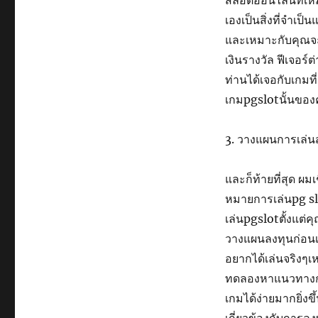
สล็อตออนไลน์ที่เห
เองเป็นสิ่งที่จำเป
และเหมาะกับคุณจะ
เงินรางวัล ฟีเจอร์
ท่านได้เจอกับเกมที
เกมpgslotนั้นของ
3. วางแผนการเล่นส
และก็ท้ายที่สุด ผม
หมายการเล่นpg sl
เล่นpgslotตั้งแต่ค
วางแผนลงทุนก่อนเ
อยากได้เล่นจริงๆเ
ทดลองหาแนวทางกา
เกมได้ง่ายมากยิ่งขึ