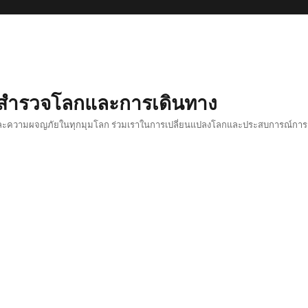
การสำรวจโลกและการเดินทาง
ต้นและความผจญภัยในทุกมุมโลก ร่วมเราในการเปลี่ยนแปลงโลกและประสบการณ์การเ