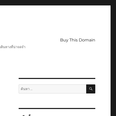
Buy This Domain
ดินทางที่น่าจดจำ
ค้นหา
ค้นหา: