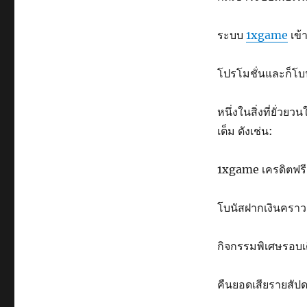
ระบบ
1xgame
เข้
โปรโมชั่นและก็โบ
หนึ่งในสิ่งที่ยั่วย
เต็ม ดังเช่น:
1xgame เครดิตฟรี
โบนัสฝากเงินคราว
กิจกรรมพิเศษรอบ
คืนยอดเสียรายสัปดาห