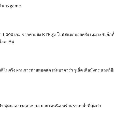
นใน 1xgame
า 1,000 เกม จากค่ายดัง RTP สูง โบนัสแตกบ่อยครั้ง เหมาะกับอีกทั
็มืออาชีพ
ิโนจริง ผ่านการถ่ายทอดสด เล่นบาคาร่า รูเล็ต เสือมังกร และก็อี
า ฟุตบอล บาสเกตบอล มวย เทนนิส พร้อมราคาน้ำที่คุ้มค่า