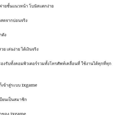
่ายชั้นแนวหน้า โบนัสแตกง่าย
ดสดจากบ่อนจริง
กดัง
ย เล่นง่าย ได้เงินจริง
งรับทั้งคอมพิวเตอร์รวมทั้งโทรศัพท์เคลื่อนที่ ใช้งานได้ทุกที่ทุก
็เข้าสู่ระบบ 1xgame
ียนเป็นสมาชิก
หลักของ 1xgame