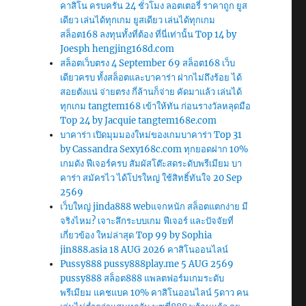
คาสิโน ครบครัน 24 ชั่วโมง ลอตเตอรี่ ราคาถูก ยูส
เดียว เล่นได้ทุกเกม ยูสเดียว เล่นได้ทุกเกม
สล็อต168 ลงทุนทั้งที่ต้อง ที่นี่เท่านั้น Top 14 by
Joesph hengjing168d.com
สล็อตเว็บตรง 4 September 69 สล็อต168 เว็บ
เดียวครบ ทั้งสล็อตและบาคาร่า ฝากไม่ถึงร้อย ได้
สอยตังแน่ จ่ายตรง กี่ล้านก็จ่าย คัดมาแล้ว เล่นได้
ทุกเกม tangtem168 เข้าให้ทัน ก่อนรางวัลหลุดมือ
Top 24 by Jacquie tangtem168e.com
บาคาร่า เปิดมุมมองใหม่ของเกมบาคาร่า Top 31
by Cassandra Sexy168c.com ทุกยอดฝาก 10%
เกมดัง ฟีเจอร์ครบ สัมผัสโต๊ะสดระดับพรีเมียม บา
คาร่า สมัครไว ได้โปรใหญ่ ใช้สิทธิ์ทันใจ 20 Sep
2569
เว็บใหญ่ jinda888 webแจกหนัก สล็อตแตกง่าย มี
จริงไหม? เจาะลึกระบบเกม ฟีเจอร์ และปัจจัยที่
เกี่ยวข้อง ใหม่ล่าสุด Top 99 by Sophia
jin888.asia 18 AUG 2026 คาสิโนออนไลน์
Pussy888 pussy888play.me 5 AUG 2569
pussy888 สล็อต888 แพลตฟอร์มเกมระดับ
พรีเมียม แคชแบค 10% คาสิโนออนไลน์ 5ดาว คน