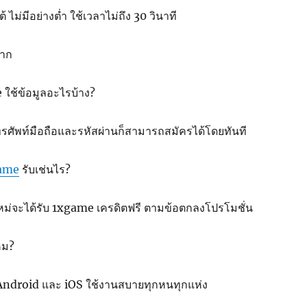
ม่มีอย่างต่ำ ใช้เวลาไม่ถึง 30 วินาที
มาก
ใช้ข้อมูลอะไรบ้าง?
ทรศัพท์มือถือและรหัสผ่านก็สามารถสมัครได้โดยทันที
ame
รับเช่นไร?
หม่จะได้รับ 1xgame เครดิตฟรี ตามข้อตกลงโปรโมชั่น
หม?
บ Android และ iOS ใช้งานสบายทุกหนทุกแห่ง