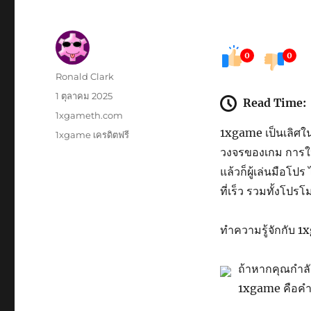
0
0
ผู้
Ronald Clark
เขียน
เขียน
1 ตุลาคม 2025
Read Time:
เมื่อ
หมวด
1xgameth.com
หมู่
1xgame เป็นเลิศใน
ป้าย
1xgame เครดิตฟรี
กำกับ
วงจรของเกม การให้บ
แล้วก็ผู้เล่นมือโ
ที่เร็ว รวมทั้งโป
ทำความรู้จักกับ 
ถ้าหากคุณกำลั
1xgame คือคำ