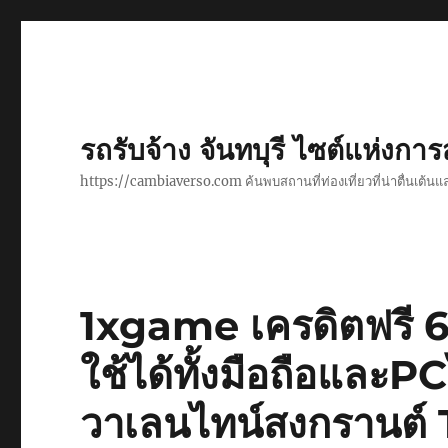
รถรับจ้าง จันทบุรี ไซต์แห่ง
https://cambiaverso.com ค้นพบสถานที่ท่องเที่ยวที่น่าตื่นเ
1xgame เครดิตฟรี
ใช้ได้ทั้งมือถือและP
วาเลนไทน์สงกรานต์