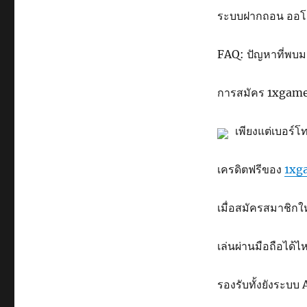
ระบบฝากถอน ออโต้ ไ
FAQ: ปัญหาที่พบ
การสมัคร 1xgame 
เพียงแต่เบอร์โ
เครดิตฟรีของ
1xg
เมื่อสมัครสมาชิกใ
เล่นผ่านมือถือได้ไ
รองรับทั้งยังระบ