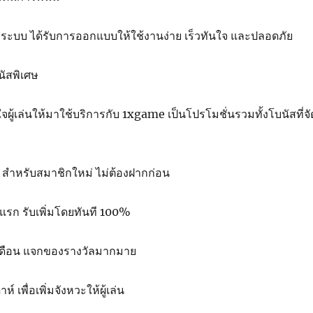
าระบบ ได้รับการออกแบบให้ใช้งานง่าย เร็วทันใจ และปลอดภัย
นัสพิเศษ
วนใจผู้เล่นให้มาใช้บริการกับ 1xgame เป็นโปรโมชั่นรวมทั้งโบนัสที่จั
 สำหรับสมาชิกใหม่ ไม่ต้องฝากก่อน
แรก รับเพิ่มโดยทันที 100%
เดือน แจกของรางวัลมากมาย
์ เพื่อเพิ่มจังหวะให้ผู้เล่น