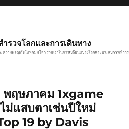
การสำรวจโลกและการเดินทาง
ต้นและความผจญภัยในทุกมุมโลก ร่วมเราในการเปลี่ยนแปลงโลกและประสบการณ์การเ
 6 พฤษภาคม 1xgame
Cไม่แสบตาเช่นปีใหม่
 Top 19 by Davis