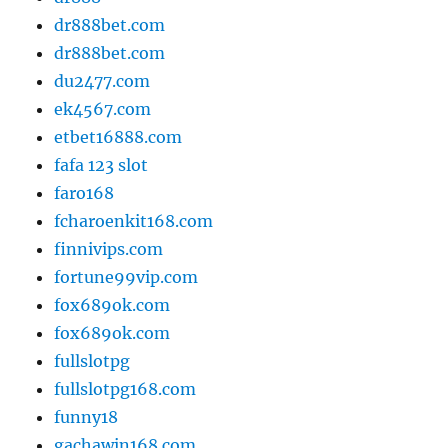
dr888bet.com
dr888bet.com
du2477.com
ek4567.com
etbet16888.com
fafa 123 slot
faro168
fcharoenkit168.com
finnivips.com
fortune99vip.com
fox689ok.com
fox689ok.com
fullslotpg
fullslotpg168.com
funny18
gachawin168.com