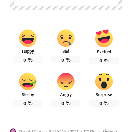
Happy
Sad
Excited
0
%
0
%
0
%
Sleepy
Angry
Surprise
0
%
0
%
0
%
ผู้
เขียน
หมวด
ป้าย
Ronald Clark
5 กรกฎาคม 2025
PGSlot
สล็อตpg