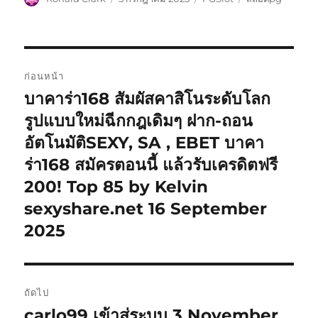
เขียน
เมื่อ
หมู่
กำกับ
แนะแนว
ก่อนหน้า
เรื่อง
บาคาร่า168 สัมผัสคาสิโนระดับโลก
เรื่อง
ก่อน
รูปแบบใหม่ฉีกกฎเดิมๆ ฝาก-ถอน
หน้า:
อัตโนมัติSEXY, SA , EBET บาคา
ร่า168 สมัครตอนนี้ แล้วรับเครดิตฟรี
200! Top 85 by Kelvin
sexyshare.net 16 September
2025
ถัดไป
carlo99 เข้าสู่ระบบ 3 November
เรื่อง