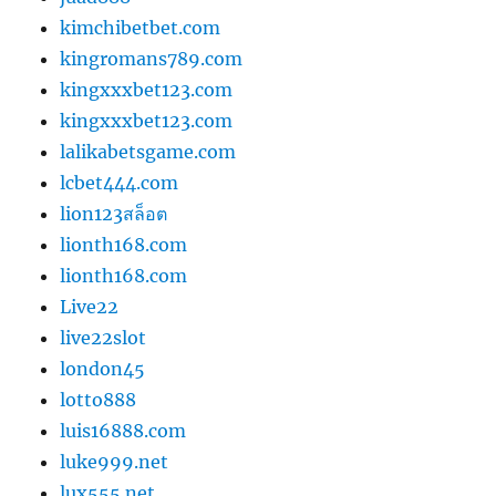
kimchibetbet.com
kingromans789.com
kingxxxbet123.com
kingxxxbet123.com
lalikabetsgame.com
lcbet444.com
lion123สล็อต
lionth168.com
lionth168.com
Live22
live22slot
london45
lotto888
luis16888.com
luke999.net
lux555.net