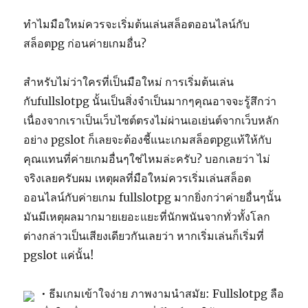
ทำไมมือใหม่ควรจะเริ่มต้นเล่นสล็อตออนไลน์กับ
สล็อตpg ก่อนค่ายเกมอื่น?
สำหรับไม่ว่าใครที่เป็นมือใหม่ การเริ่มต้นเล่น
กับfullslotpg นั้นเป็นสิ่งจำเป็นมากๆคุณอาจจะรู้สึกว่า
เนื่องจากเราเป็นเว็บไซต์ตรงไม่ผ่านเอเย่นต์จากเว็บหลัก
อย่าง pgslot ก็เลยจะต้องชี้แนะเกมสล็อตpgแท้ให้กับ
คุณแทนที่ค่ายเกมอื่นๆใช่ไหมล่ะครับ? บอกเลยว่า ไม่
จริงเลยครับผม เหตุผลที่มือใหม่ควรเริ่มเล่นสล็อต
ออนไลน์กับค่ายเกม fullslotpg มากยิ่งกว่าค่ายอื่นๆนั้น
มันมีเหตุผลมากมายเยอะแยะที่นักพนันจากทั่วทั้งโลก
ต่างกล่าวเป็นเสียงเดียวกันเลยว่า หากเริ่มเล่นก็เริ่มที่
pgslot แค่นั้น!
• ธีมเกมเข้าใจง่าย ภาพงามนำสมัย: Fullslotpg ลือ