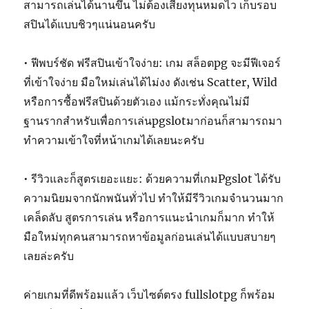
สามารถเล่นได้นานขึ้น ไม่ต้องเสี่ยงทุนหมดไว เก็บรอบ
สปินได้แบบชิวๆแน่นอนครับ
• ฟีพบร์ชัด ฟรีสปินเข้าใจง่าย: เกม สล็อตpg จะมีฟีเจอร์
ที่เข้าใจง่าย มือใหม่เล่นได้ไม่งง ดังเช่น Scatter, Wild
หรือการซื้อฟรีสปินด้วยตัวเอง แม้กระทั่งคุณไม่มี
ฐานรากสำหรับเพื่อการเล่นpgslotมาก่อนก็สามารถมา
ทำความเข้าใจที่หน้าเกมได้เลยนะครับ
• รีวิวและก็สูตรเยอะแยะ: ด้วยความที่เกมPgslot ได้รับ
ความนิยมจากนักพนันทั่วไป ทำให้มีรีวิวเกมจำนวนมาก
เคล็ดลับ สูตรการเล่น หรือการแนะนำเกมก็มาก ทำให้
มือใหม่ทุกคนสามารถหาข้อมูลก่อนเล่นได้แบบสบายๆ
เลยล่ะครับ
ค่ายเกมที่ดีพร้อมแล้ว เว็บไซต์ตรง fullslotpg ก็พร้อม