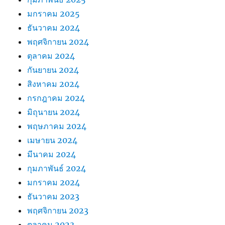
มกราคม 2025
ธันวาคม 2024
พฤศจิกายน 2024
ตุลาคม 2024
กันยายน 2024
สิงหาคม 2024
กรกฎาคม 2024
มิถุนายน 2024
พฤษภาคม 2024
เมษายน 2024
มีนาคม 2024
กุมภาพันธ์ 2024
มกราคม 2024
ธันวาคม 2023
พฤศจิกายน 2023
ตุลาคม 2023