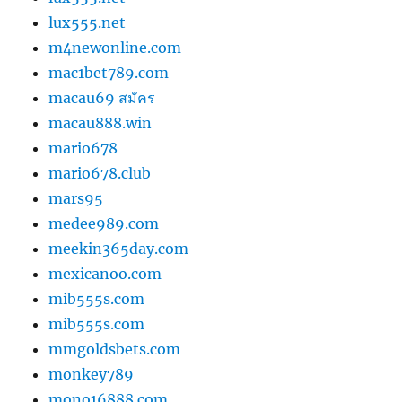
lux555.net
m4newonline.com
mac1bet789.com
macau69 สมัคร
macau888.win
mario678
mario678.club
mars95
medee989.com
meekin365day.com
mexicanoo.com
mib555s.com
mib555s.com
mmgoldsbets.com
monkey789
mono16888.com