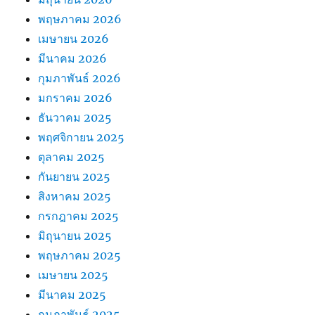
พฤษภาคม 2026
เมษายน 2026
มีนาคม 2026
กุมภาพันธ์ 2026
มกราคม 2026
ธันวาคม 2025
พฤศจิกายน 2025
ตุลาคม 2025
กันยายน 2025
สิงหาคม 2025
กรกฎาคม 2025
มิถุนายน 2025
พฤษภาคม 2025
เมษายน 2025
มีนาคม 2025
กุมภาพันธ์ 2025