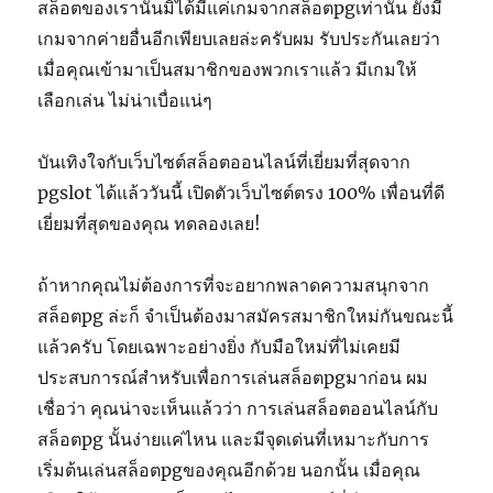
สล็อตของเรานั้นมิได้มีแค่เกมจากสล็อตpgเท่านั้น ยังมี
เกมจากค่ายอื่นอีกเพียบเลยล่ะครับผม รับประกันเลยว่า
เมื่อคุณเข้ามาเป็นสมาชิกของพวกเราแล้ว มีเกมให้
เลือกเล่น ไม่น่าเบื่อแน่ๆ
บันเทิงใจกับเว็บไซต์สล็อตออนไลน์ที่เยี่ยมที่สุดจาก
pgslot ได้แล้ววันนี้ เปิดตัวเว็บไซต์ตรง 100% เพื่อนที่ดี
เยี่ยมที่สุดของคุณ ทดลองเลย!
ถ้าหากคุณไม่ต้องการที่จะอยากพลาดความสนุกจาก
สล็อตpg ล่ะก็ จำเป็นต้องมาสมัครสมาชิกใหม่กันขณะนี้
แล้วครับ โดยเฉพาะอย่างยิ่ง กับมือใหม่ที่ไม่เคยมี
ประสบการณ์สำหรับเพื่อการเล่นสล็อตpgมาก่อน ผม
เชื่อว่า คุณน่าจะเห็นแล้วว่า การเล่นสล็อตออนไลน์กับ
สล็อตpg นั้นง่ายแค่ไหน และมีจุดเด่นที่เหมาะกับการ
เริ่มต้นเล่นสล็อตpgของคุณอีกด้วย นอกนั้น เมื่อคุณ