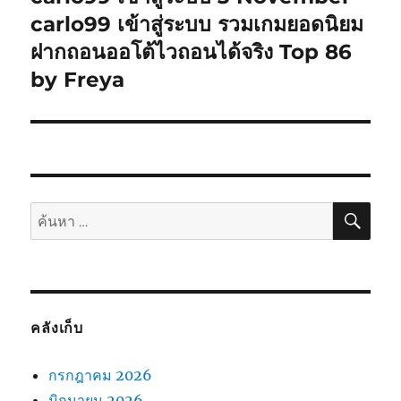
ต่อ
carlo99 เข้าสู่ระบบ รวมเกมยอดนิยม
ไป:
ฝากถอนออโต้ไวถอนได้จริง Top 86
by Freya
ค้นห
ค้นหา:
คลังเก็บ
กรกฎาคม 2026
มิถุนายน 2026