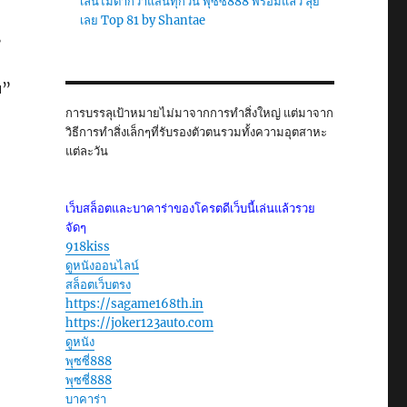
เล่นไม่ต่ำกว่าแสนทุกวัน พุซซี่888 พร้อมแล้ว ลุย
เลย Top 81 by Shantae
น
ย”
การบรรลุเป้าหมายไม่มาจากการทำสิ่งใหญ่ แต่มาจาก
วิธีการทำสิ่งเล็กๆที่รับรองตัวตนรวมทั้งความอุตสาหะ
แต่ละวัน
เว็บสล็อตและบาคาร่าของโครตดีเว็บนี้เล่นแล้วรวย
จัดๆ
918kiss
ดูหนังออนไลน์
สล็อตเว็บตรง
https://sagame168th.in
https://joker123auto.com
ดูหนัง
พุซซี่888
พุซซี่888
บาคาร่า