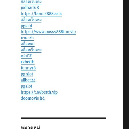
สล็อตเว็บตรง
judhai168
https://bonus888.asia
สล็อตเว็บตรง
pgslot
https://www.pussy888fun.vip
บาคาร่า
สล็อตxo
สล็อตเว็บตรง
คลิปโป๊
1xbetth
funny18
pg slot
allbet24
pgslot
https://188betth.vip
doomovie hd
หมวดหมู่