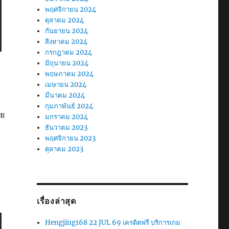
พฤศจิกายน 2024
ตุลาคม 2024
กันยายน 2024
สิงหาคม 2024
กรกฎาคม 2024
มิถุนายน 2024
พฤษภาคม 2024
เมษายน 2024
มีนาคม 2024
กุมภาพันธ์ 2024
วย
มกราคม 2024
ธันวาคม 2023
พฤศจิกายน 2023
ตุลาคม 2023
เรื่องล่าสุด
Hengjing168 22 JUL 69 เครดิตฟรี บริการเกม