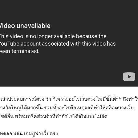
ล่าประสบการณ์ตรง ว่า “เพราะอะไรเว็บตรง ไม่มีขั้นต่ำ” ถึงทำใ
างวัลใหญ่ได้มากขึ้น รวมทั้งอะไรคือเหตุผลที่ทำให้สล็อตบางเว็บ
บไซต์อื่น พร้อมทริคส่วนตัวที่ทำกำไรได้จริงแบบไม่จิต
ทดลองเล่น เกมยูฟ่า เว็บตรง