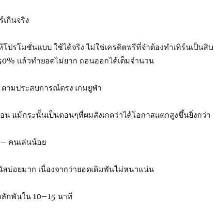
์เกินจริง
ห้โปรโมชั่นแบบ ใช้ได้จริง ไม่ใช่เครดิตฟรีที่จำต้องทำเทิร์นเป็นสิบ
 50% แล้วทำยอดไม่ยาก ถอนออกได้เต็มจำนวน
ิง ตามประสบการณ์ตรง เกมยูฟ่า
่นอน แม้กระนั้นเป็นตอนๆที่ผมสังเกตว่าได้โอกาสแตกสูงขึ้นยิ่งกว่า
น – คนเล่นน้อย
สบ่อยมาก เนื่องจากว่ายอดเดิมพันไม่หนาแน่น
นหลักพันใน 10–15 นาที