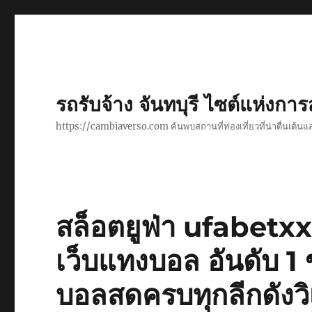
รถรับจ้าง จันทบุรี ไซต์แห่ง
https://cambiaverso.com ค้นพบสถานที่ท่องเที่ยวที่น่าตื่นเ
สล็อตยูฟ่า ufabetx
เว็บแทงบอล อันดับ 1
บอลสดครบทุกลีกดังวิ