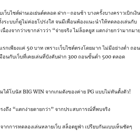
กับเว็บไซต์ผ่านเอเย่นต์ตลอด ฝาก–ถอนช้า บางครั้งบางคราวเบิกเงิ
ั้งระบบก็ดูไม่ค่อยโปร่งใส จนมีเพื่อนพ้องแนะนำให้ทดลองเล่นกับ
ง เนื่องจากว่าเขากล่าวว่า “จ่ายจริง ไม่ล็อคยูส แตกง่ายกว่ามากมา
งแรกเพียงแค่ 50 บาท เพราะเว็บไซต์ตรงโดยมาก ไม่มีอย่างต่ำ ถอน
เหมือนกับเว็บที่เคยเล่นที่บังคับฝาก 300 ถอนขั้นต่ำ 500 ตลอด
ผมได้โบนัส BIG WIN จากเกมดังของค่าย PG แบบไม่ทันตั้งตัว!
ตรงถึง “แตกง่ายดายกว่า” จากประสบการณ์ที่พบจริง
เจอจากการทดลองเล่นหลายเว็บ สล็อตยูฟ่า เปรียบกันแบบเห็นชัดๆ