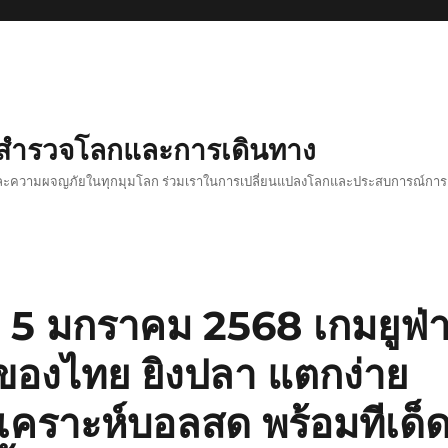
การสำรวจโลกและการเดินทาง
ต้นและความผจญภัยในทุกมุมโลก ร่วมเราในการเปลี่ยนแปลงโลกและประสบการณ์การเ
x 5 มกราคม 2568 เกมยูฟ่
 ของไทย ยิงปลา แตกง่าย
เคราะห์บอลสด พร้อมทีเด็