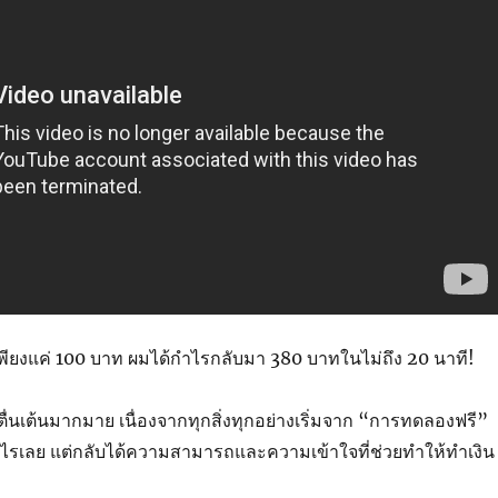
พียงแค่ 100 บาท ผมได้กำไรกลับมา 380 บาทในไม่ถึง 20 นาที!
ี่ตื่นเต้นมากมาย เนื่องจากทุกสิ่งทุกอย่างเริ่มจาก “การทดลองฟรี”
ะไรเลย แต่กลับได้ความสามารถและความเข้าใจที่ช่วยทำให้ทำเงิน