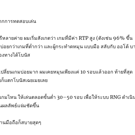
ด้จากการทดสอบเล่น
ีหลายค่าย ผมเริ่มสังเกตว่า เกมที่มีค่า RTP สูง (ดังเช่น 96% ขึ้น
บ่อยกว่าเกมที่ต่ำกว่า และผู้กระทำดหมุน แบบมือ สลับกับ ออโต้ บ
ช่องทางได้โบนัส
บเปลี่ยนเกมบ่อยมาก ผมเคยหมุนเพียงแค่ 10 รอบแล้วออก ท้ายที่สุด
รอบก็แตกโบนัสเฉยเมยเลย
บเกมไหน ให้เล่นตลอดขั้นต่ำ 30–50 รอบ เพื่อให้ระบบ RNG ดำเนิ
ลลัพธ์แจ่มชัดขึ้น
นผ่านมือถือก็สบายสุดๆ