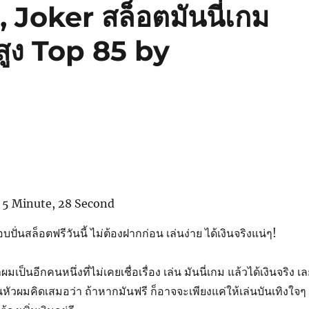
 , Joker สล็อตมันนี่เกม
สูง Top 85 by
5 Minute, 28 Second
อบปั่นสล็อตฟรีวันนี้ ไม่ต้องฝากก่อน เล่นง่าย ได้เงินจริงแน่ๆ!
ผมเป็นอีกคนหนึ่งที่ไม่เคยเชื่อเรื่อง เล่น มันนี่เกม แล้วได้เงินจริง เ
หัวผมคิดเสมอว่า ถ้าหากมันฟรี ก็อาจจะเพียงแค่ให้เล่นบันเทิงใจๆ