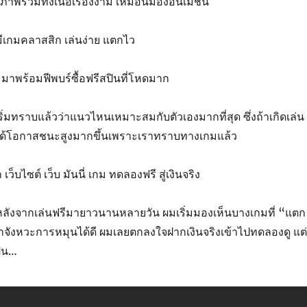
องภาพรวมทั้งเนื้อเรื่องงาม เหมือนมองอนิเมชั่น
ีเกมคลาสสิก เล่นง่าย แตกไว
มาพร้อมฟีพบร์ซื้อฟรีสปินที่โหดมาก
่มทราบแล้วว่าแนวไหนเหมาะสมกับตัวเองมากที่สุด ซึ่งถ้าเกิดเล่น
จะได้โอกาสชนะสูงมากขึ้นเพราะเราทราบทางเกมแล้ว
เว็บไซต์ เว็บ มันนี่ เกม ทดลองฟรี สู่เงินจริง
กม หลังจากเล่นฟรีมายาวนานหลายวัน ผมเริ่มมองเห็นบางเกมที่ “แตก
งจำจังหวะการหมุนได้ดี ผมเลยตกลงใจฝากเงินจริงเข้าไปทดลองดู แต่
ป็น…