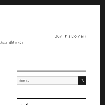
Buy This Domain
ดินทางที่น่าจดจำ
ค้นหา
ค้นหา: