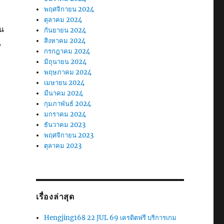
พฤศจิกายน 2024
ตุลาคม 2024
่น
กันยายน 2024
สิงหาคม 2024
่
กรกฎาคม 2024
มิถุนายน 2024
พฤษภาคม 2024
เมษายน 2024
มีนาคม 2024
กุมภาพันธ์ 2024
มกราคม 2024
ธันวาคม 2023
พฤศจิกายน 2023
ตุลาคม 2023
เรื่องล่าสุด
Hengjing168 22 JUL 69 เครดิตฟรี บริการเกม