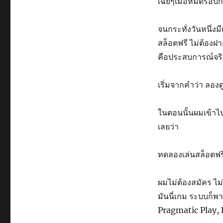
เฉยๆเมื่อหมดรอบก็ต้
จนกระทั่งวันหนึ่งม
สล็อตฟรี ไม่ต้องฝ
คือประสบการณ์จริงท
เริ่มจากคำว่า ลองดู
ในตอนนั้นผมเข้าไ
เลยว่า
ทดลองเล่นสล็อตฟรี
ผมไม่ต้องสมัคร ไม่
มันนี่เกม ระบบก็พา
Pragmatic Play, 