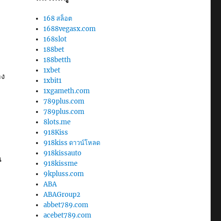
168 สล็อต
1688vegasx.com
168slot
188bet
188betth
1xbet
าง
1xbit1
1xgameth.com
789plus.com
789plus.com
8lots.me
918Kiss
918kiss ดาวน์โหลด
918kissauto
น
918kissme
9kpluss.com
ABA
ABAGroup2
abbet789.com
acebet789.com