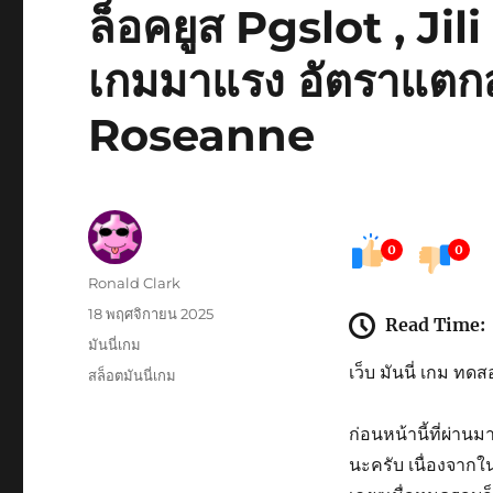
ล็อคยูส Pgslot , Jili
เกมมาแรง อัตราแตก
Roseanne
0
0
ผู้
Ronald Clark
เขียน
เขียน
18 พฤศจิกายน 2025
Read Time:
เมื่อ
หมวด
มันนี่เกม
หมู่
เว็บ มันนี่ เกม ทดส
ป้าย
สล็อตมันนี่เกม
กำกับ
ก่อนหน้านี้ที่ผ่านมา
นะครับ เนื่องจากใน