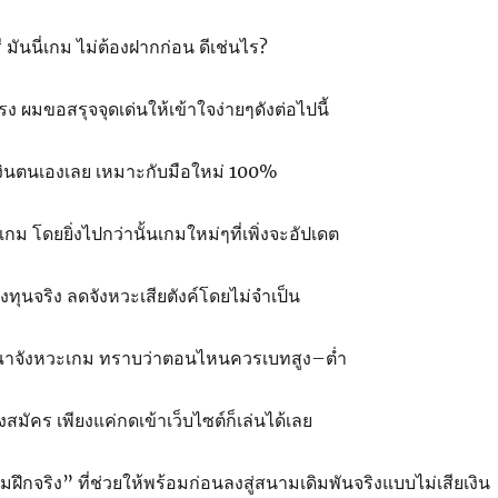
มันนี่เกม ไม่ต้องฝากก่อน ดีเช่นไร?
ผมขอสรุจจุดเด่นให้เข้าใจง่ายๆดังต่อไปนี้
้เงินตนเองเลย เหมาะกับมือใหม่ 100%
กเกม โดยยิ่งไปกว่านั้นเกมใหม่ๆที่เพิ่งจะอัปเดต
นลงทุนจริง ลดจังหวะเสียตังค์โดยไม่จำเป็น
ารณาจังหวะเกม ทราบว่าตอนไหนควรเบทสูง–ต่ำ
งสมัคร เพียงแค่กดเข้าเว็บไซต์ก็เล่นได้เลย
ามฝึกจริง” ที่ช่วยให้พร้อมก่อนลงสู่สนามเดิมพันจริงแบบไม่เสียเงิน