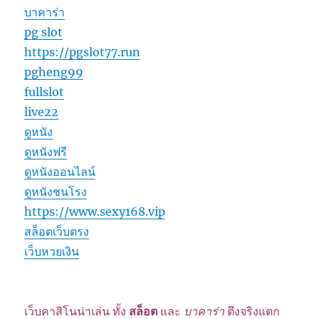
บาคาร่า
pg slot
https://pgslot77.run
pgheng99
fullslot
live22
ดูหนัง
ดูหนังฟรี
ดูหนังออนไลน์
ดูหนังชนโรง
https://www.sexy168.vip
สล็อตเว็บตรง
เว็บหวยเงิน
เว็บคาสิโนน่าเล่น ทั้ง
สล็อต
และ
บาคาร่า
ตึงจริงแตก