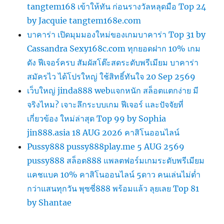
tangtem168 เข้าให้ทัน ก่อนรางวัลหลุดมือ Top 24
by Jacquie tangtem168e.com
บาคาร่า เปิดมุมมองใหม่ของเกมบาคาร่า Top 31 by
Cassandra Sexy168c.com ทุกยอดฝาก 10% เกม
ดัง ฟีเจอร์ครบ สัมผัสโต๊ะสดระดับพรีเมียม บาคาร่า
สมัครไว ได้โปรใหญ่ ใช้สิทธิ์ทันใจ 20 Sep 2569
เว็บใหญ่ jinda888 webแจกหนัก สล็อตแตกง่าย มี
จริงไหม? เจาะลึกระบบเกม ฟีเจอร์ และปัจจัยที่
เกี่ยวข้อง ใหม่ล่าสุด Top 99 by Sophia
jin888.asia 18 AUG 2026 คาสิโนออนไลน์
Pussy888 pussy888play.me 5 AUG 2569
pussy888 สล็อต888 แพลตฟอร์มเกมระดับพรีเมียม
แคชแบค 10% คาสิโนออนไลน์ 5ดาว คนเล่นไม่ต่ำ
กว่าแสนทุกวัน พุซซี่888 พร้อมแล้ว ลุยเลย Top 81
by Shantae