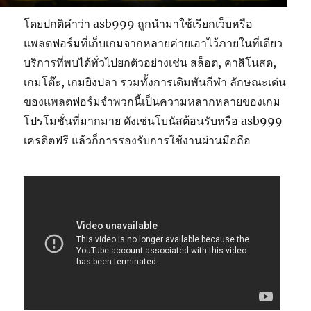
โดยปกติคำว่า asb999 ถูกนำมาใช้เรียกเว็บหรือ
แพลตฟอร์มที่เก็บเกมจากหลายค่ายเอาไว้ภายในที่เดียว
บริการที่พบได้ทั่วไปยกตัวอย่างเช่น สล็อต, คาสิโนสด,
เกมโต๊ะ, เกมยิงปลา รวมทั้งการเดิมพันกีฬา ลักษณะเด่น
ของแพลตฟอร์มจำพวกนี้เป็นความหลากหลายของเกม
โปรโมชั่นที่มากมาย ดังเช่นโบนัสต้อนรับหรือ asb999
เครดิตฟรี แล้วก็การรองรับการใช้งานผ่านมือถือ