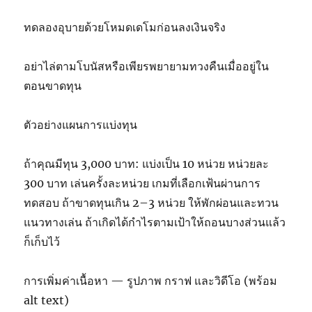
ทดลองอุบายด้วยโหมดเดโมก่อนลงเงินจริง
อย่าไล่ตามโบนัสหรือเพียรพยายามทวงคืนเมื่ออยู่ใน
ตอนขาดทุน
ตัวอย่างแผนการแบ่งทุน
ถ้าคุณมีทุน 3,000 บาท: แบ่งเป็น 10 หน่วย หน่วยละ
300 บาท เล่นครั้งละหน่วย เกมที่เลือกเฟ้นผ่านการ
ทดสอบ ถ้าขาดทุนเกิน 2–3 หน่วย ให้พักผ่อนและทวน
แนวทางเล่น ถ้าเกิดได้กำไรตามเป้าให้ถอนบางส่วนแล้ว
ก็เก็บไว้
การเพิ่มค่าเนื้อหา — รูปภาพ กราฟ และวิดีโอ (พร้อม
alt text)