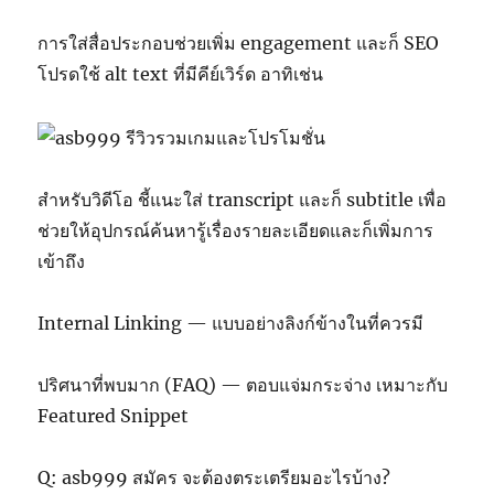
การใส่สื่อประกอบช่วยเพิ่ม engagement และก็ SEO
โปรดใช้ alt text ที่มีคีย์เวิร์ด อาทิเช่น
สำหรับวิดีโอ ชี้แนะใส่ transcript และก็ subtitle เพื่อ
ช่วยให้อุปกรณ์ค้นหารู้เรื่องรายละเอียดและก็เพิ่มการ
เข้าถึง
Internal Linking — แบบอย่างลิงก์ข้างในที่ควรมี
ปริศนาที่พบมาก (FAQ) — ตอบแจ่มกระจ่าง เหมาะกับ
Featured Snippet
Q: asb999 สมัคร จะต้องตระเตรียมอะไรบ้าง?