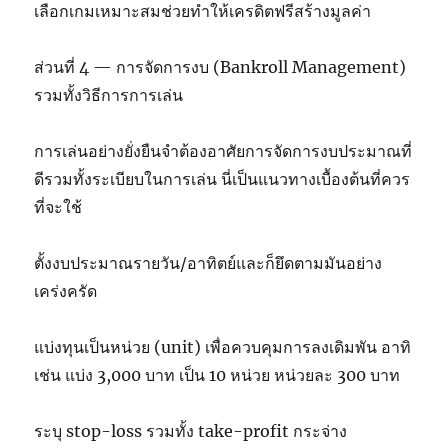
เลือกเกมเหมาะสมช่วยทำให้เครดิตฟรีสร้างมูลค่า
ส่วนที่ 4 — การจัดการงบ (Bankroll Management)
รวมทั้งวิธีการการเล่น
การเล่นอย่างยั่งยืนจำต้องอาศัยการจัดการงบประมาณที่
ดีรวมทั้งระเบียบในการเล่น นี่เป็นแนวทางเบื้องต้นที่ควร
ที่จะใช้
ตั้งงบประมาณรายวัน/อาทิตย์และก็ยึดตามมันอย่าง
เคร่งครัด
แบ่งทุนเป็นหน่วย (unit) เพื่อควบคุมการลงเดิมพัน อาทิ
เช่น แบ่ง 3,000 บาท เป็น 10 หน่วย หน่วยละ 300 บาท
ระบุ stop-loss รวมทั้ง take-profit กระจ่าง