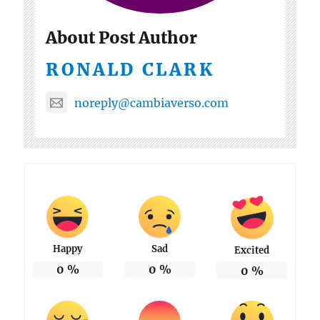
About Post Author
RONALD CLARK
noreply@cambiaverso.com
Happy
Sad
Excited
0
%
0
%
0
%