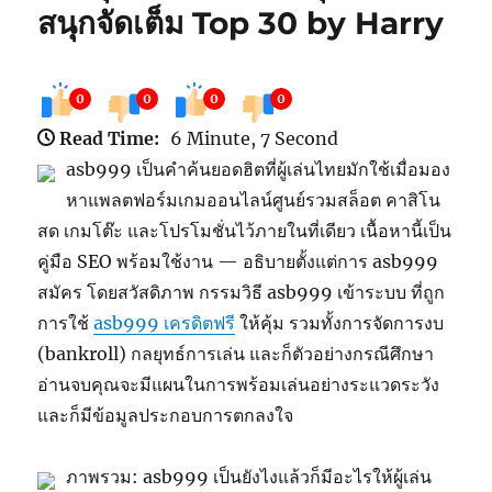
สนุกจัดเต็ม Top 30 by Harry
0
0
0
0
Read Time:
6 Minute, 7 Second
asb999 เป็นคำค้นยอดฮิตที่ผู้เล่นไทยมักใช้เมื่อมอง
หาแพลตฟอร์มเกมออนไลน์ศูนย์รวมสล็อต คาสิโน
สด เกมโต๊ะ และโปรโมชั่นไว้ภายในที่เดียว เนื้อหานี้เป็น
คู่มือ SEO พร้อมใช้งาน — อธิบายตั้งแต่การ asb999
สมัคร โดยสวัสดิภาพ กรรมวิธี asb999 เข้าระบบ ที่ถูก
การใช้
asb999 เครดิตฟรี
ให้คุ้ม รวมทั้งการจัดการงบ
(bankroll) กลยุทธ์การเล่น และก็ตัวอย่างกรณีศึกษา
อ่านจบคุณจะมีแผนในการพร้อมเล่นอย่างระแวดระวัง
และก็มีข้อมูลประกอบการตกลงใจ
ภาพรวม: asb999 เป็นยังไงแล้วก็มีอะไรให้ผู้เล่น