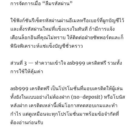
การจัดการเมื่อ “ลืมรหัสผ่าน”
ใช้ฟังก์ชันรีเซ็ตรหัสผ่านผ่านอีเมลหรือเบอร์ที่ผูกบัญชีไว้
และตั้งรหัสผ่านใหม่ที่แข็งแรงในทันที ถ้ามีการแจ้ง
เตือนล็อกอินที่คุณไม่ทราบ ให้ติดต่อฝ่ายซัพพอร์ตและก็
พินิจพิเคราะห์แช่แข็งบัญชีชั่วคราว
ส่วนที่ 3 — ทำความเข้าใจ asb999 เครดิตฟรี รวมทั้ง
การใช้ให้คุ้มค่า
asb999 เครดิตฟรี เป็นโปรโมชั่นที่มอบเครดิตให้ผู้เล่น
ทั้งยังในแบบอย่างไม่ต้องฝาก (no-deposit) หรือโบนัส
หลังฝาก เครดิตเหล่านี้เพิ่มโอกาสทดสอบเกมและทำ
กำไร แต่ดูเหมือนจะทุกโปรโมชั่นมาพร้อมข้อจำกัดที่
ต้องอ่านก่อนรับ