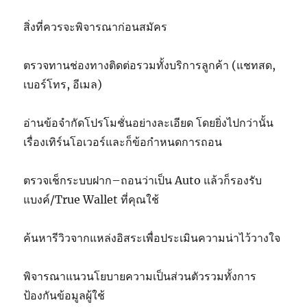
สิ่งที่ควรจะพิจารณาก่อนสมัคร
ตรวจทานช่องทางติดต่อรวมทั้งบริการลูกค้า (แชทสด,
เบอร์โทร, อีเมล)
อ่านข้อจำกัดโปรโมชั่นอย่างละเอียด โดยยิ่งไปกว่านั้น
เรื่องเทิร์นโอเวอร์และก็ข้อกำหนดการถอน
ตรวจเช็กระบบฝาก–ถอนว่าเป็น Auto แล้วก็รองรับ
แบงค์/True Wallet ที่คุณใช้
ค้นหารีวิวจากแหล่งอิสระเพื่อประเมินความน่าไว้วางใจ
พิจารณาแนวนโยบายความเป็นส่วนตัวรวมทั้งการ
ป้องกันข้อมูลผู้ใช้