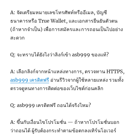
A: จัดเตรียมหมายเลขโทรศัพท์หรืออีเมล, บัญชี
ธนาคารหรือ True Wallet, และเอกสารยืนยันตัวตน
(ถ้าหากจำเป็น) เพื่อการสมัครและการถอนเป็นไปอย่าง
สะดวก
Q: จะทราบได้ยังไงว่าลิงก์เข้า asb999 ของแท้?
A: เลือกลิงก์จากหน้าแหล่งทางการ, ตรวจทาน HTTPS,
asb999 เครดิตฟรี
อ่านรีวิวจากผู้ใช้หลายแหล่ง รวมทั้ง
ตรวจดูหนทางการติดต่อของเว็บไซต์ก่อนคลิก
Q: asb999 เครดิตฟรี ถอนได้จริงไหม?
A: ขึ้นกับเงื่อนไขโปรโมชั่น — ถ้าหากโปรโมชั่นบอก
ว่าถอนได้ ผู้รับต้องกระทำตามข้อตกลงเทิร์นโอเวอร์