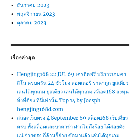
ธันวาคม 2023
พฤศจิกายน 2023
ตุลาคม 2023
เรื่องล่าสุด
Hengjing168 22 JUL 69 เครดิตฟรี บริการเกมคา
สิโน ครบครัน 24 ชั่วโมง ลอตเตอรี่ ราคาถูก ยูสเดียว
เล่นได้ทุกเกม ยูสเดียว เล่นได้ทุกเกม สล็อต168 ลงทุน
ทั้งที่ต้อง ที่นี่เท่านั้น Top 14 by Joesph
hengjing168d.com
สล็อตเว็บตรง 4 September 69 สล็อต168 เว็บเดียว
ครบ ทั้งสล็อตและบาคาร่า ฝากไม่ถึงร้อย ได้สอยตัง
แน่ จ่ายตรง กี่ล้านก็จ่าย คัดมาแล้ว เล่นได้ทุกเกม