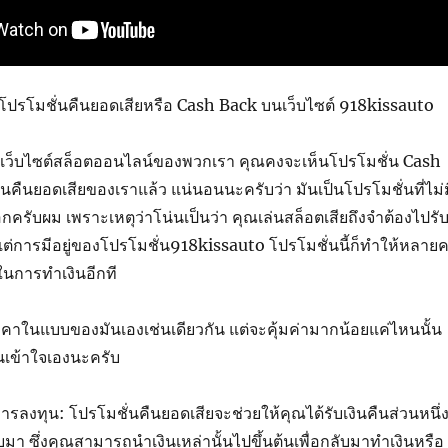
ปรโมชั่นคืนยอดเสียหรือ Cash Back บนเว็บไซต์ 918kissauto
ี่เว็บไซต์สล็อตออนไลน์ของพวกเรา คุณคงจะเห็นโปรโมชั่น Cash
นคืนยอดเสียของเราแล้ว แน่นอนนะครับว่า มันเป็นโปรโมชั่นที่ไม่ม
ครับผม เพราะเหตุว่าโน่นเป็นว่า คุณเล่นสล็อตเสียถึงจำต้องไปรั
 แต่การมีอยู่ของโปรโมชั่น918kissauto โปรโมชั่นนี้ก็ทำให้หลาย
ในการทำเงินอีกที
ราคาในแบบของมันเองเช่นเดียวกัน แต่จะคุ้มค่ามากน้อยแค่ไหนนั้น
นเข้าใจเองนะครับ
ารลงทุน: โปรโมชั่นคืนยอดเสียจะช่วยให้คุณได้รับเงินคืนส่วนหนึ่
มา ซึ่งคุณสามารถนำเงินเหล่านั้นไปขึ้นต้นเพื่อกลับมาทำเงินหรือ