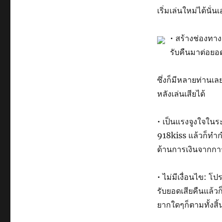
เริ่มเล่นใหม่ได้นั่น
• สร้างช่องทา
รับคืนมาต่อยอ
ซึ่งก็มีหลายท่าน
หลังเล่นเสียได้
• เป็นแรงจูงใจในระ
918kiss แล้วก็ทำ
ด้านการเงินจากการ
• ไม่มีเงื่อนไข: โ
รับยอดเสียคืนแล้วก
ยากใดๆก็ตามทั้งสิ้