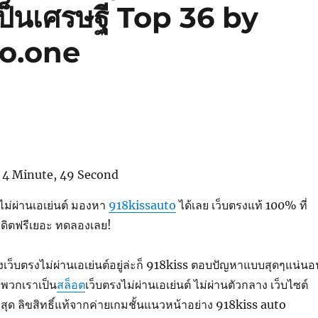
ป็นเศรษฐี Top 36 by
to.one
4 Minute, 49 Second
ม่ผ่านเอเย่นต์ มองหา
918kissauto
ได้เลย เว็บตรงแท้ 100% ที่
ครดิตฟรีเยอะ ทดลองเลย!
งเว็บตรงไม่ผ่านเอเย่นต์อยู่ล่ะก็ 918kiss ตอบปัญหาแบบสุดๆแน่นอ
าพวกเราเป็น
สล็อต
เว็บตรงไม่ผ่านเอเย่นต์ ไม่ผ่านตัวกลาง เว็บไซต์
ี่สุด ลิขสิทธิ์แท้จากค่ายเกมชั้นแนวหน้าอย่าง 918kiss auto