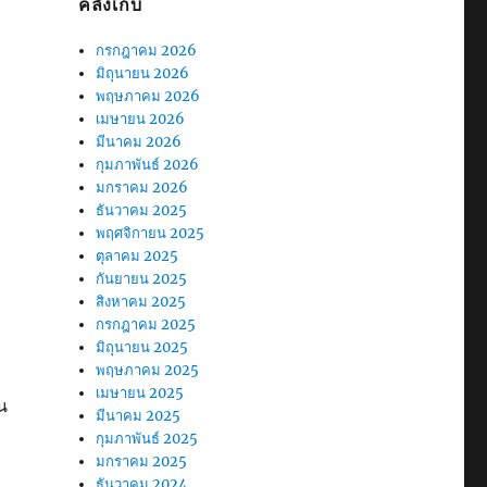
คลังเก็บ
กรกฎาคม 2026
มิถุนายน 2026
พฤษภาคม 2026
เมษายน 2026
มีนาคม 2026
กุมภาพันธ์ 2026
มกราคม 2026
ธันวาคม 2025
พฤศจิกายน 2025
ตุลาคม 2025
กันยายน 2025
สิงหาคม 2025
กรกฎาคม 2025
มิถุนายน 2025
พฤษภาคม 2025
เมษายน 2025
น
มีนาคม 2025
กุมภาพันธ์ 2025
มกราคม 2025
ธันวาคม 2024