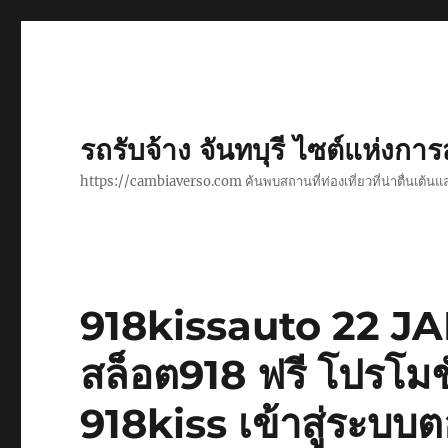
รถรับจ้าง จันทบุรี ไซต์แห่ง
https://cambiaverso.com ค้นพบสถานที่ท่องเที่ยวที่น่าตื่นเ
918kissauto 22 JA
สล็อต918 ฟรี โปรโมช
918kiss เข้าสู่ระบบ