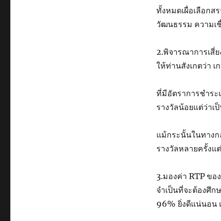
ทั้งหมดเผื่อเลือกส
วัฒนธรรม ความเชื่อ
2.พิจารณาการเสี่ย
ให้ท่านสังเกตว่า 
ที่มีอัตราการชำระเ
รางวัลน้อยแต่ว่าเป
แม้กระนั้นในทางกลั
รางวัลหลายครั้งแต่
3.มองค่า RTP ของเ
จำเป็นที่จะต้องศึกษ
96% ยิ่งดีแน่นอน 