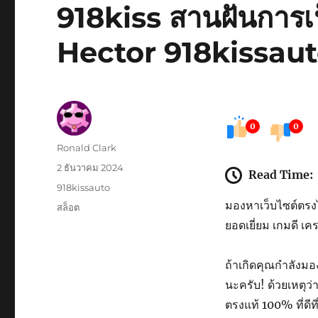
918kiss สานฝันการเ
Hector 918kissau
0
0
ผู้
Ronald Clark
เขียน
เขียน
2 ธันวาคม 2024
Read Time:
เมื่อ
หมวด
918kissauto
หมู่
มองหาเว็บไซต์ตรงไ
ป้าย
สล็อต
กำกับ
ยอดเยี่ยม เกมดี เ
ถ้าเกิดคุณกำลังมอ
นะครับ! ด้วยเหตุว่
ตรงแท้ 100% ที่ดีท