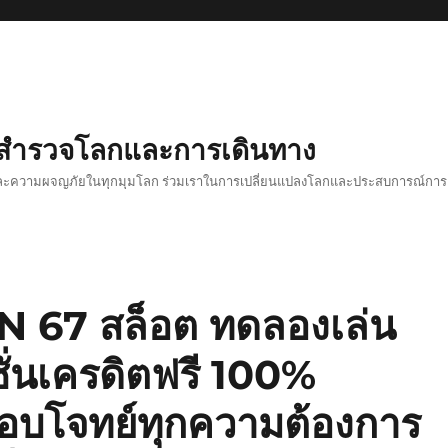
การสำรวจโลกและการเดินทาง
ต้นและความผจญภัยในทุกมุมโลก ร่วมเราในการเปลี่ยนแปลงโลกและประสบการณ์การเ
N 67 สล็อต ทดลองเล่น
ั่นเครดิตฟรี 100%
ตอบโจทย์ทุกความต้องการ