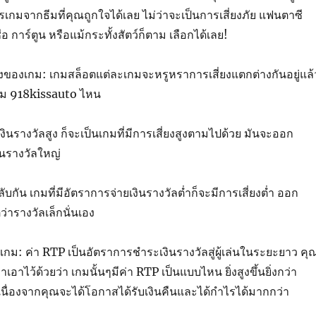
รรเกมจากธีมที่คุณถูกใจได้เลย ไม่ว่าจะเป็นการเสี่ยงภัย แฟนตาซี
 การ์ตูน หรือแม้กระทั้งสัตว์ก็ตาม เลือกได้เลย!
งของเกม: เกมสล็อตแต่ละเกมจะหรูหราการเสี่ยงแตกต่างกันอยู่แล้
เกม 918kissauto ไหน
งินรางวัลสูง ก็จะเป็นเกมที่มีการเสี่ยงสูงตามไปด้วย มันจะออก
็นรางวัลใหญ่
บกัน เกมที่มีอัตราการจ่ายเงินรางวัลต่ำก็จะมีการเสี่ยงต่ำ ออก
ว่ารางวัลเล็กนั่นเอง
กม: ค่า RTP เป็นอัตราการชำระเงินรางวัลสู่ผู้เล่นในระยะยาว คุ
าเอาไว้ด้วยว่า เกมนั้นๆมีค่า RTP เป็นแบบไหน ยิ่งสูงขึ้นยิ่งกว่า
เนื่องจากคุณจะได้โอกาสได้รับเงินคืนและได้กำไรได้มากกว่า