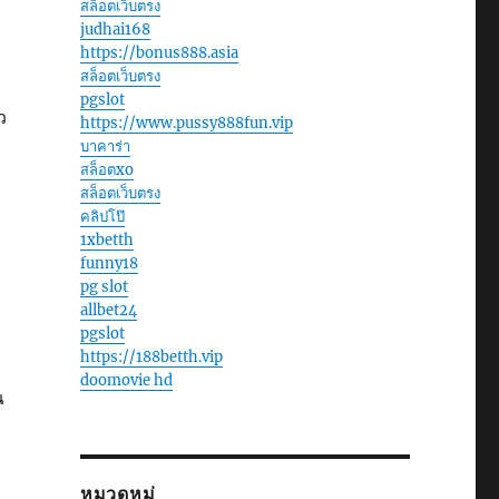
สล็อตเว็บตรง
judhai168
https://bonus888.asia
สล็อตเว็บตรง
pgslot
ว
https://www.pussy888fun.vip
บาคาร่า
สล็อตxo
สล็อตเว็บตรง
คลิปโป๊
1xbetth
funny18
pg slot
allbet24
pgslot
https://188betth.vip
doomovie hd
ณ
หมวดหมู่