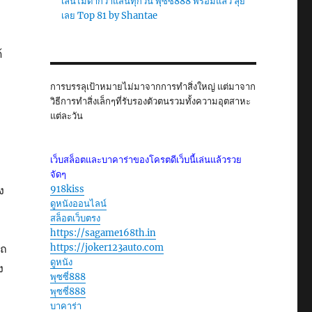
เล่นไม่ต่ำกว่าแสนทุกวัน พุซซี่888 พร้อมแล้ว ลุย
เลย Top 81 by Shantae
้
การบรรลุเป้าหมายไม่มาจากการทำสิ่งใหญ่ แต่มาจาก
วิธีการทำสิ่งเล็กๆที่รับรองตัวตนรวมทั้งความอุตสาหะ
แต่ละวัน
เว็บสล็อตและบาคาร่าของโครตดีเว็บนี้เล่นแล้วรวย
จัดๆ
918kiss
ง
ดูหนังออนไลน์
สล็อตเว็บตรง
https://sagame168th.in
https://joker123auto.com
รถ
ดูหนัง
ง
พุซซี่888
พุซซี่888
บาคาร่า