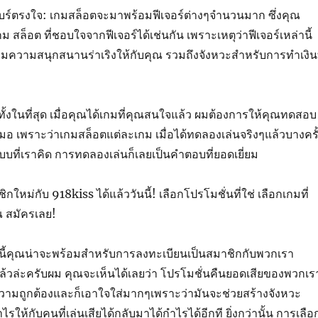
ีพบร์ตรงใจ: เกมสล็อตจะมาพร้อมฟีเจอร์ต่างๆจำนวนมาก ซึ่งคุณ
 สล็อต ที่ชอบใจจากฟีเจอร์ได้เช่นกัน เพราะเหตุว่าฟีเจอร์เหล่านี้
ิ่มความสนุกสนานร่าเริงให้กับคุณ รวมถึงจังหวะสำหรับการทำเงินท
ั้งในที่สุด เมื่อคุณได้เกมที่คุณสนใจแล้ว ผมต้องการให้คุณทดสอบ
สมอ เพราะว่าเกมสล็อตแต่ละเกม เมื่อได้ทดลองเล่นจริงๆแล้วบางครั
บบที่เราคิด การทดลองเล่นก็เลยเป็นคำตอบที่ยอดเยี่ยม
กใหม่กับ 918kiss ได้แล้ววันนี้! เลือกโปรโมชั่นที่ใช่ เลือกเกมที่
 สมัครเลย!
านี้คุณน่าจะพร้อมสำหรับการลงทะเบียนเป็นสมาชิกกับพวกเรา
้วล่ะครับผม คุณจะเห็นได้เลยว่า โปรโมชั่นคืนยอดเสียของพวกเร
ีความถูกต้องและก็เอาใจใส่มากๆเพราะว่ามันจะช่วยสร้างจังหวะ
ห้กับคนที่เล่นเสียได้กลับมาได้กำไรได้อีกที ยิ่งกว่านั้น การเลือ