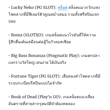
• Lucky Neko (PG SLOT):
สล็อต
สล็อตแมวกวักแห่ง
โชคลาภที่มีฟีเจอร์ตัวคูณสม่ำเสมอ รวมทั้งฟรีสปินแจก
บ่อย
• Roma (SLOTXO): เกมสล็อตแนวโรมันที่ให้ความ
รู้สึกตื่นเต้นเสมือนต่อสู้ในวัวลอสเซียม
• Big Bass Bonanza (Pragmatic Play): เกมตกปลา
แจกรางวัลใหญ่ เล่นง่าย ได้เงินจริง
• Fortune Tiger (PG SLOT): เสือทองคำโชคลาภที่มี
ระบบระเบียบรีสปินแบบไม่จำกัด
• Book of Dead (Play’n GO): เกมสล็อตแนวเสี่ยง
อันตรายที่สายล่ากรุสมบัติจำต้องทดลอง