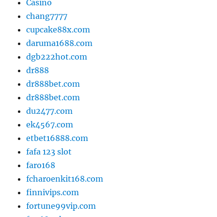
Casino
chang7777
cupcake88x.com
daruma1688.com
dgb222hot.com
dr888
dr888bet.com
dr888bet.com
du2477.com
ek4567.com
etbet16888.com
fafa 123 slot
faro168
fcharoenkit168.com
finnivips.com
fortune99vip.com