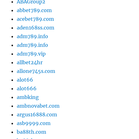
ABAGroup2
abbet789.com
acebet789.com
aden168ss.com
adm789.info
adm789.info
adm789.vip
allbet24hr
allone745s.com
alot66
alot666
ambking
ambnovabet.com
argus16888.com
asb9999.com
ba88th.com