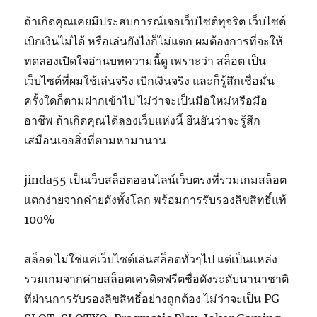
ถ้าเกิดคุณเคยมีประสบการณ์เจอเว็บไซต์ทุจริต เว็บไซต์
เบิกเงินไม่ได้ หรือเล่นยังไงก็ไม่แตก ผมต้องการที่จะให้
ทดลองเปิดใจอ่านบทความนี้ดู เพราะว่า สล็อต เป็น
เว็บไซต์ที่ผมใช้เล่นจริง เบิกเงินจริง และก็รู้สึกเชื่อมั่น
ครั้งใดก็ตามฝากเข้าไป ไม่ว่าจะเป็นมือใหม่หรือมือ
อาชีพ ถ้าเกิดคุณได้ลองเว็บแห่งนี้ ยืนยันว่าจะรู้สึก
เสมือนเจอสิ่งที่ตามหามานาน
jinda55 เป็นเว็บสล็อตออนไลน์เว็บตรงที่รวมเกมสล็อต
แตกง่ายจากค่ายดังทั้งโลก พร้อมการรับรองลิขสิทธิ์แท้
100%
สล็อต ไม่ใช่แค่เว็บไซต์เล่นสล็อตทั่วๆไป แต่เป็นแหล่ง
รวมเกมจากค่ายสล็อตเครดิตฟรีตชื่อดังระดับนานาชาติ
ที่ผ่านการรับรองลิขสิทธิ์อย่างถูกต้อง ไม่ว่าจะเป็น PG