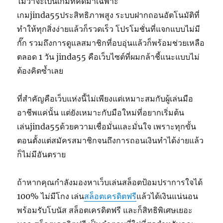
ไม่ว่าจะเป็นเกมที่คัดมาเฉพาะ
เกมjinda55ประสิทธิภาพสูง ระบบฝากถอนอัตโนมัติที่
ทำให้ทุกสิ่งง่ายแล้วก็รวดเร็ว โปรโมชั่นที่แจกแบบไม่มี
กั๊ก รวมถึงการดูแลสมาชิกที่อบอุ่นแล้วก็พร้อมช่วยเหลือ
ตลอด 1 วัน jinda55 คือเว็บไซต์ที่ผมกล้าชี้แนะแบบไม่
ต้องคิดซ้ำเลย
ที่สำคัญคือเว็บแห่งนี้ไม่เพียงแต่เหมาะสมกับผู้เล่นมือ
อาชีพแค่นั้น แต่ยังเหมาะกับมือใหม่ที่อยากเริ่มต้น
เล่นjinda55ด้วยความเชื่อมั่นและมั่นใจ เพราะทุกขั้น
ตอนตั้งแต่สมัครสมาชิกจนถึงการถอนเงินทำได้ง่ายแล้ว
ก็ไม่มีอันตราย
ถ้าหากคุณกำลังมองหาเว็บเล่นสล็อตป้อมปราการใจได้
100% ไม่มีโกง เล่น
สล็อตเครดิตฟรี
แล้วได้เงินแน่นอน
พร้อมรับโบนัส สล็อตเครดิตฟรี และก็สิทธิพิเศษเยอะ