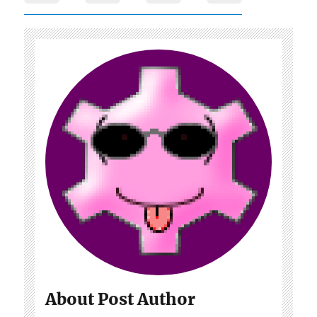
About Post Author