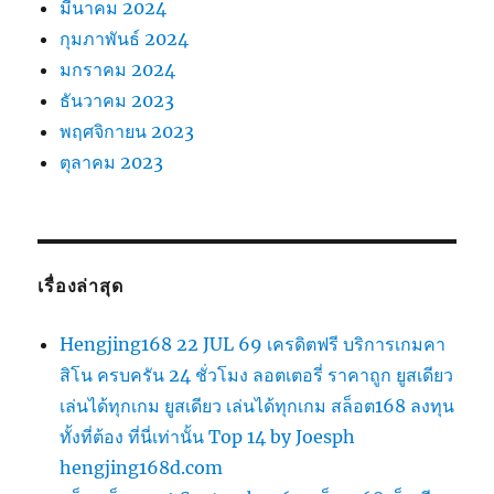
มีนาคม 2024
กุมภาพันธ์ 2024
มกราคม 2024
ธันวาคม 2023
พฤศจิกายน 2023
ตุลาคม 2023
เรื่องล่าสุด
Hengjing168 22 JUL 69 เครดิตฟรี บริการเกมคา
สิโน ครบครัน 24 ชั่วโมง ลอตเตอรี่ ราคาถูก ยูสเดียว
เล่นได้ทุกเกม ยูสเดียว เล่นได้ทุกเกม สล็อต168 ลงทุน
ทั้งที่ต้อง ที่นี่เท่านั้น Top 14 by Joesph
hengjing168d.com