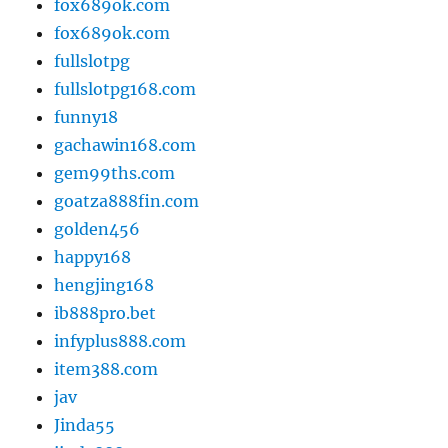
fox689ok.com
fox689ok.com
fullslotpg
fullslotpg168.com
funny18
gachawin168.com
gem99ths.com
goatza888fin.com
golden456
happy168
hengjing168
ib888pro.bet
infyplus888.com
item388.com
jav
Jinda55