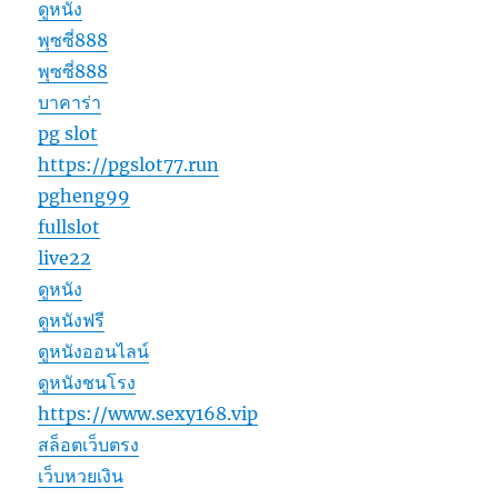
ดูหนัง
พุซซี่888
พุซซี่888
บาคาร่า
pg slot
https://pgslot77.run
pgheng99
fullslot
live22
ดูหนัง
ดูหนังฟรี
ดูหนังออนไลน์
ดูหนังชนโรง
https://www.sexy168.vip
สล็อตเว็บตรง
เว็บหวยเงิน