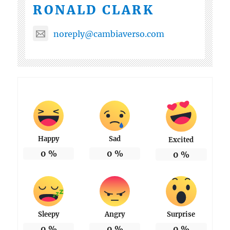
RONALD CLARK
noreply@cambiaverso.com
Happy
Sad
Excited
0
%
0
%
0
%
Sleepy
Angry
Surprise
0
%
0
%
0
%