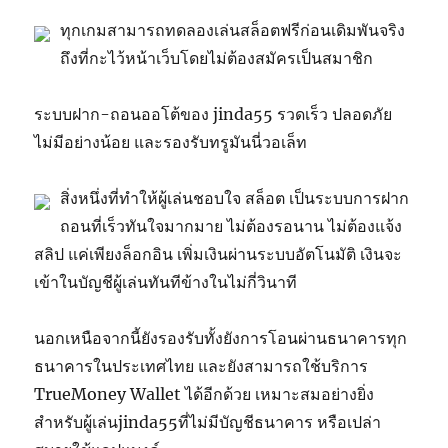
ทุกเกมสามารถทดลองเล่นสล็อตฟรีก่อนเดิมพันจริง
ถึงที่กะไว้หน้าเว็บโดยไม่ต้องสมัครเป็นสมาชิก
ระบบฝาก-ถอนออโต้ของ jinda55 รวดเร็ว ปลอดภัย
ไม่มีอย่างน้อย และรองรับทรูมันนี่วอเล็ท
สิ่งหนึ่งที่ทำให้ผู้เล่นชอบใจ สล็อต เป็นระบบการฝาก
ถอนที่เร็วทันใจมากมาย ไม่ต้องรอนาน ไม่ต้องแจ้ง
สลิป แค่เพียงล็อกอิน เพิ่มเงินผ่านระบบอัตโนมัติ เงินจะ
เข้าในบัญชีผู้เล่นทันทีข้างในไม่กี่วินาที
นอกเหนือจากนี้ยังรองรับทั้งยังการโอนผ่านธนาคารทุก
ธนาคารในประเทศไทย และยังสามารถใช้บริการ
TrueMoney Wallet ได้อีกด้วย เหมาะสมอย่างยิ่ง
สำหรับผู้เล่นjinda55ที่ไม่มีบัญชีธนาคาร หรือเปล่า