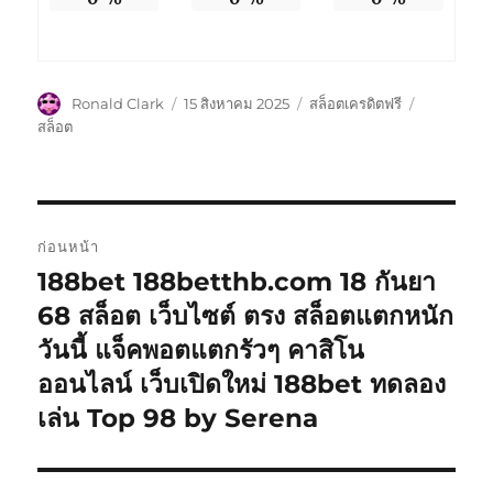
ผู้
เขียน
หมวด
ป้าย
Ronald Clark
15 สิงหาคม 2025
สล็อตเครดิตฟรี
เขียน
เมื่อ
หมู่
กำกับ
สล็อต
แนะแนว
ก่อนหน้า
เรื่อง
188bet 188betthb.com 18 กันยา
เรื่อง
ก่อน
68 สล็อต เว็บไซต์ ตรง สล็อตแตกหนัก
หน้า:
วันนี้ แจ็คพอตแตกรัวๆ คาสิโน
ออนไลน์ เว็บเปิดใหม่ 188bet ทดลอง
เล่น Top 98 by Serena