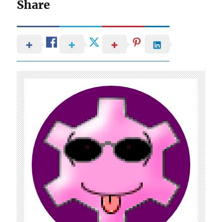
Share