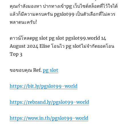
คุณกำลังมองหา ปากทางเข้าpg เว็บไซต์สล็อตที่ไว้ใจได้
แล้วก็มีความครบครัน pgslot99 เป็นตัวเลือกที่ไม่ควร
พลาดนะครับ!
ดาวน์โหลดpg slot pg slot pgslot99.world 14
August 2024 Elise โอนไว pg slotไม่จำกัดยอดโอน
Top 3
ขอขอบคุณ Ref.
pg slot
https://bit.ly/pgslot99-world
https://rebrand.ly/pgslot99-world
https://wow.in.th/pgslot99-world