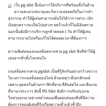
เว็บ pg slot นี้เน้นการให้บริการที่พร้อมทั้งในด้าน
ความสะดวกสบายและก็ความปลอดภัยในการทำ
ธุรกรรม ทำให้ผู้เล่นสามารถมั่นใจได้ว่าการฝาก-เบิก
เงินทุกคราวจะเป็นไปอย่างรวดเร็วแล้วก็ไม่มีอันตราย
นอกนั้นยังมีการบริการลูกค้าตลอด 1 วัน ทำให้ผู้เล่น
สามารถถามไถ่หรือแก้ไขได้ตลอดเวลาที่ต้องการ
ความพิเศษของเกมสล็อตจากค่าย pg slot สิ่งที่ทำให้ผู้
เล่นจากทั่วทั้งโลกสนใจ
เกมสล็อตจากค่าย pgslot เป็นที่รู้จักกันอย่างกว้างขวาง
ในวงการเกมสล็อตออนไลน์ ด้วยเหตุว่ามีเอกลักษณ์
เฉพาะบุคคลในด้านกราฟิกที่สวย สีสันสดใส และธีมเกม
ที่นานาประการ ดังนี้ PG Slot ยังมีการปรับปรุงเกม
ใหม่ๆออกมาอย่างสม่ำเสมอเพื่อตอบสนองสิ่งที่มีความ
ต้องการของผู้เล่นที่รังเกียจความซ้ำแล้วซ้ำอีก