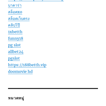
บาคาร่า
สล็อตxo
สล็อตเว็บตรง
คลิปโป๊
1xbetth
funny18
pg slot
allbet24
pgslot
https://188betth.vip
doomovie hd
หมวดหมู่