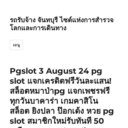
รถรับจ้าง จันทบุรี ไซต์แห่งการสำรวจ
โลกและการเดินทาง
เมนู
Pgslot 3 August 24 pg
slot แจกเครดิตฟรีวันละแสน!
สล็อตหมาป่าpg แจกเพชรฟรี
ทุกวันบาคาร่า เกมคาสิโน
สล็อต ยิงปลา ป๊อกเด้ง หวย pg
slot สมาชิกใหม่รับทันที 50