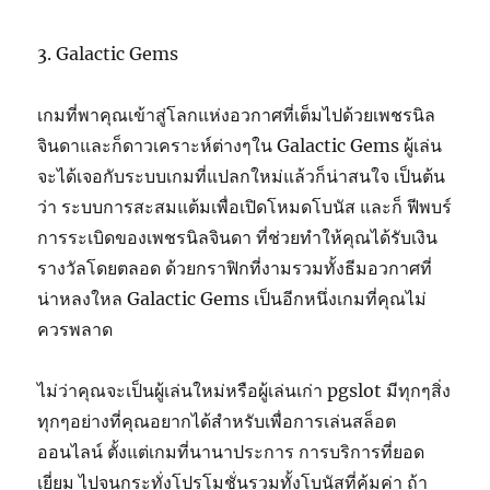
3. Galactic Gems
เกมที่พาคุณเข้าสู่โลกแห่งอวกาศที่เต็มไปด้วยเพชรนิล
จินดาและก็ดาวเคราะห์ต่างๆใน Galactic Gems ผู้เล่น
จะได้เจอกับระบบเกมที่แปลกใหม่แล้วก็น่าสนใจ เป็นต้น
ว่า ระบบการสะสมแต้มเพื่อเปิดโหมดโบนัส และก็ ฟีพบร์
การระเบิดของเพชรนิลจินดา ที่ช่วยทำให้คุณได้รับเงิน
รางวัลโดยตลอด ด้วยกราฟิกที่งามรวมทั้งธีมอวกาศที่
น่าหลงใหล Galactic Gems เป็นอีกหนึ่งเกมที่คุณไม่
ควรพลาด
ไม่ว่าคุณจะเป็นผู้เล่นใหม่หรือผู้เล่นเก่า pgslot มีทุกๆสิ่ง
ทุกๆอย่างที่คุณอยากได้สำหรับเพื่อการเล่นสล็อต
ออนไลน์ ตั้งแต่เกมที่นานาประการ การบริการที่ยอด
เยี่ยม ไปจนกระทั่งโปรโมชั่นรวมทั้งโบนัสที่คุ้มค่า ถ้า