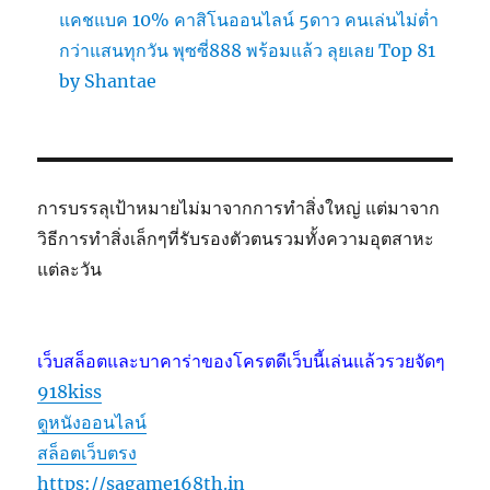
แคชแบค 10% คาสิโนออนไลน์ 5ดาว คนเล่นไม่ต่ำ
กว่าแสนทุกวัน พุซซี่888 พร้อมแล้ว ลุยเลย Top 81
by Shantae
การบรรลุเป้าหมายไม่มาจากการทำสิ่งใหญ่ แต่มาจาก
วิธีการทำสิ่งเล็กๆที่รับรองตัวตนรวมทั้งความอุตสาหะ
แต่ละวัน
เว็บสล็อตและบาคาร่าของโครตดีเว็บนี้เล่นแล้วรวยจัดๆ
918kiss
ดูหนังออนไลน์
สล็อตเว็บตรง
https://sagame168th.in