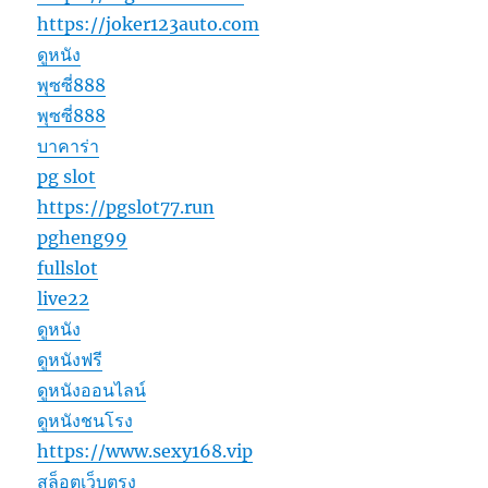
https://joker123auto.com
ดูหนัง
พุซซี่888
พุซซี่888
บาคาร่า
pg slot
https://pgslot77.run
pgheng99
fullslot
live22
ดูหนัง
ดูหนังฟรี
ดูหนังออนไลน์
ดูหนังชนโรง
https://www.sexy168.vip
สล็อตเว็บตรง