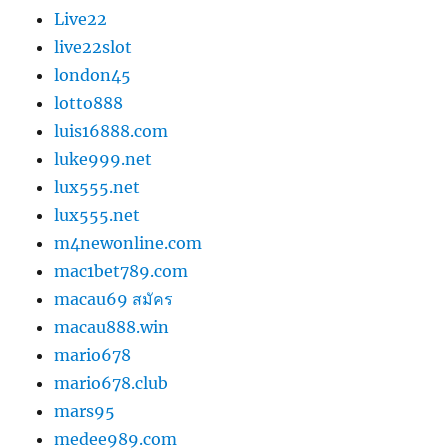
Live22
live22slot
london45
lotto888
luis16888.com
luke999.net
lux555.net
lux555.net
m4newonline.com
mac1bet789.com
macau69 สมัคร
macau888.win
mario678
mario678.club
mars95
medee989.com