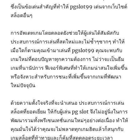
ซึ่งเป็นข้อเด่นสำคัญที่ทำให้ pgslot99 เด่นจากเว็บไซต์
สล็อตอื่นๆ
การอัพเดทเกมโดยตลอดยังช่วยให้ผู้เล่นได้สัมผัสกับ
ประสบการณ์การเล่นที่สดใหม่และไม่ซ้ำๆซากๆ ทำให้
เมื่อใดก็ตามคุณเข้ามาเล่นที่ pgslot99 คุณจะพบกับ
เกมใหม่ที่ตอบปัญหาทุกความต้องการ ไม่ว่าจะเป็นธีม
เกมที่นานัปการ ฟีเจอร์พิเศษที่ทำให้เกมน่าสนใจเพิ่มขึ้น
หรือจังหวะสำหรับการชนะที่เพิ่มขึ้นจากเกมที่พัฒนา
ใหม่ปัจจุบัน
ด้วยความตั้งใจจริงที่จะนำเสนอ ประสบการณ์การเล่น
สล็อตที่ยอดเยี่ยม ให้กับผู้เล่น pg slot จึงไม่อยู่นิ่งในการ
พัฒนารวมทั้งพรีเซนเทชั่นเกมใหม่ๆอย่างต่อเนื่อง ทำให้
คุณมั่นใจได้ว่าคุณจะไม่พลาดทุกเกมฮิตแล้วก็สนุกกับ
เกมสล็อตที่ท้าทายและก็คุ้มที่สุดตลอดระยะเวลา