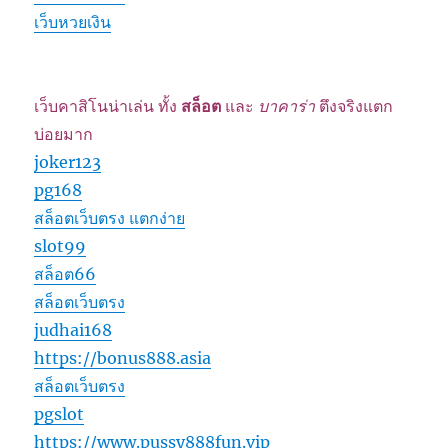
เว็บหวยเงิน
เว็บคาสิโนน่าเล่น ทั้ง
สล็อต
และ
บาคาร่า
ตึงจริงแตก
บ่อยมาก
joker123
pg168
สล็อตเว็บตรง แตกง่าย
slot99
สล็อต66
สล็อตเว็บตรง
judhai168
https://bonus888.asia
สล็อตเว็บตรง
pgslot
https://www.pussy888fun.vip