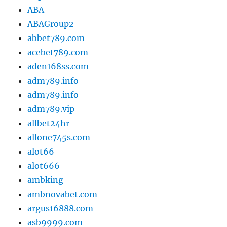
ABA
ABAGroup2
abbet789.com
acebet789.com
aden168ss.com
adm789.info
adm789.info
adm789.vip
allbet24hr
allone745s.com
alot66
alot666
ambking
ambnovabet.com
argus16888.com
asb9999.com