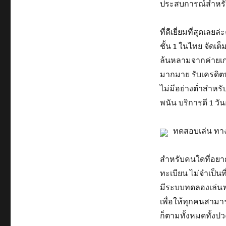
ประสบการณ์สำหรั
ที่ดีเยี่ยมที่สุดเลย
ชั้น 1 ในไทย จัดเ
ล้นหลามจากค่ายเก
มากมาย รับเครดิตฟ
ไม่มีอย่างต่ำสำหร
พนัน บริการดี 1 ว
ทดสอบเล่น ทาง
สำหรับคนใดที่อยาก
ทะเบียน ไม่จำเป็น
มีระบบทดลองเล่นฟร
เพื่อให้ทุกคนสาม
ก็ตามทั้งหมดทั้งป