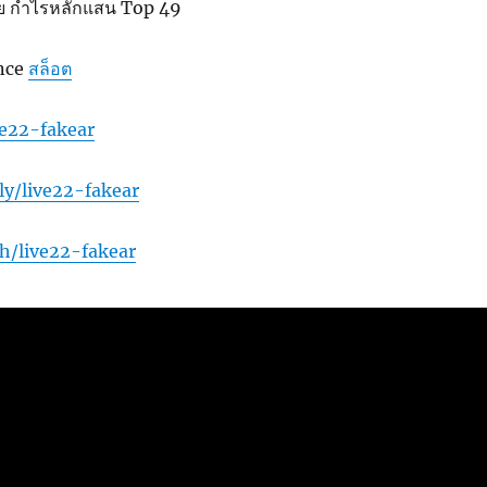
อย กำไรหลักแสน Top 49
nce
สล็อต
ive22-fakear
ly/live22-fakear
th/live22-fakear