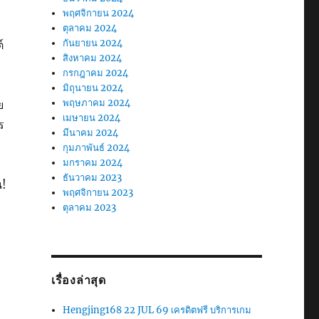
พฤศจิกายน 2024
ตุลาคม 2024
กันยายน 2024
์
สิงหาคม 2024
กรกฎาคม 2024
มิถุนายน 2024
พฤษภาคม 2024
ย
เมษายน 2024
ร
มีนาคม 2024
กุมภาพันธ์ 2024
มกราคม 2024
ธันวาคม 2023
น!
พฤศจิกายน 2023
ตุลาคม 2023
เรื่องล่าสุด
Hengjing168 22 JUL 69 เครดิตฟรี บริการเกม