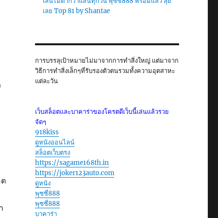
เล่นไม่ต่ำกว่าแสนทุกวัน พุซซี่888 พร้อมแล้ว ลุย
เลย Top 81 by Shantae
การบรรลุเป้าหมายไม่มาจากการทำสิ่งใหญ่ แต่มาจาก
วิธีการทำสิ่งเล็กๆที่รับรองตัวตนรวมทั้งความอุตสาหะ
แต่ละวัน
ง
เว็บสล็อตและบาคาร่าของโครตดีเว็บนี้เล่นแล้วรวย
จัดๆ
918kiss
ดูหนังออนไลน์
สล็อตเว็บตรง
https://sagame168th.in
https://joker123auto.com
อต
ดูหนัง
พุซซี่888
พุซซี่888
า
บาคาร่า