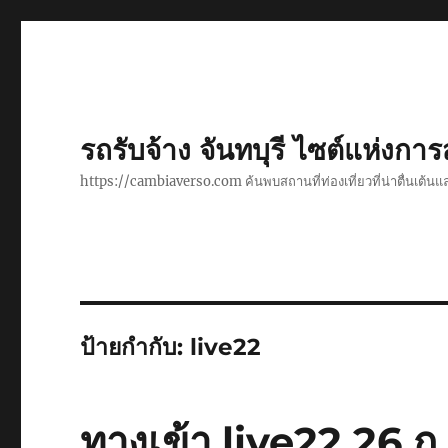
รถรับจ้าง จันทบุรี ไซต์แห่ง
https://cambiaverso.com ค้นพบสถานที่ท่องเที่ยวที่น่าตื่นเ
ป้ายกำกับ:
live22
ทางเข้า live22 26 ก