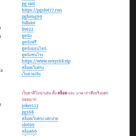
pg slot
https://pgslot77.run
pgheng99
fullslot
ง
live22
บ
ดูหนัง
ดูหนังฟรี
ดูหนังออนไลน์
ดูหนังชนโรง
https://www.sexy168.vip
สล็อตเว็บตรง
ึง
เว็บหวยเงิน
เว็บคาสิโนน่าเล่น ทั้ง
สล็อต
และ
บาคาร่า
ตึงจริงแตก
บ่อยมาก
า
joker123
pg168
สล็อตเว็บตรง แตกง่าย
slot99
สล็อต66