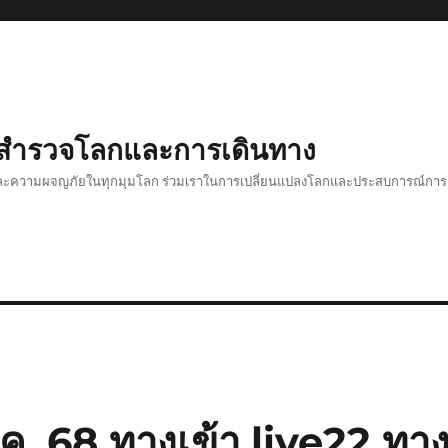
การสำรวจโลกและการเดินทาง
ต้นและความผจญภัยในทุกมุมโลก ร่วมเราในการเปลี่ยนแปลงโลกและประสบการณ์การเ
.ค. 68 ทางเข้า live22 ทา