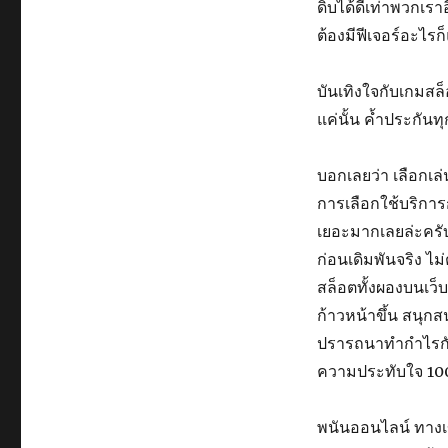
ดิบได้ดีเท่าพวกเรา
ต้องมีฟีเจอร์อะไรก
บันเทิงใจกับเกมสล็
แค่นั้น ค้ำประกั
บอกเลยว่า เลือกเล่
การเลือกใช้บริการ
เยอะมากเลยล่ะครับ
ก่อนเดิมพันจริง ไม
สล็อตทั้งผองบนเว็
ก้าวหน้าขึ้น สนุกส
ปรารถนาทำกำไรกับเ
ความประทับใจ 10
พนันออนไลน์ ทางเข