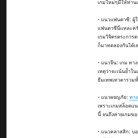
เกมใหม่ๆมีให้ท่าน
• แนวแฟนตาซี: ผู้ใ
แฟนตาซีนี่แหละครั
เกมวิจิตรตระการตา
ก็มาทดลองกันได้เ
• แนวจีน: เกม ทาง
เหตุว่าจะเน้นย้ำ
ธีมเทพเทวดารวมทั
• แนวผจญภัย:
ทาง
เพราะเกมสล็อตแนวเ
นี้ จนถึงค่ายเกม
• แนวคลาสสิก: บอ