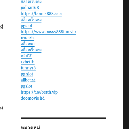
สล็อตเว็บตรง
judhai168
https://bonus888.asia
สล็อตเว็บตรง
pgslot
ี่
https://www.pussy888fun.vip
บาคาร่า
สล็อตxo
สล็อตเว็บตรง
คลิปโป๊
1xbetth
funny18
pg slot
allbet24
pgslot
https://188betth.vip
doomovie hd
ม่
หมวดหมู่