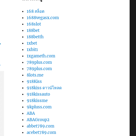
168 สล็อต
1688vegasx.com
168slot
188bet
188betth
1xbet
1xbit1
1xgameth.com
789plus.com
789plus.com
8lots.me
918Kiss
918kiss ดาวน์โหลด
918kissauto
918kissme
9kpluss.com
ABA
ABAGroup2
abbet789.com
acebet789.com