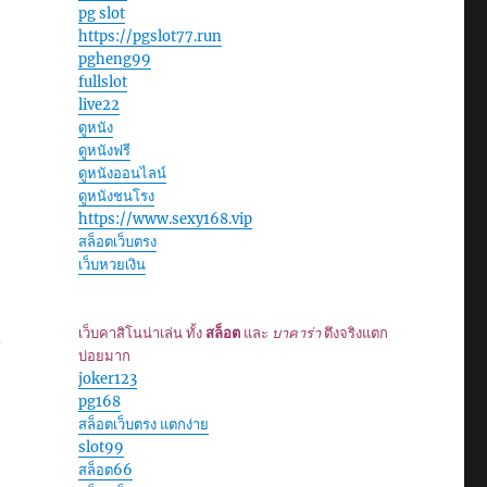
pg slot
https://pgslot77.run
pgheng99
fullslot
live22
ดูหนัง
ดูหนังฟรี
ดูหนังออนไลน์
ดูหนังชนโรง
https://www.sexy168.vip
สล็อตเว็บตรง
เว็บหวยเงิน
เว็บคาสิโนน่าเล่น ทั้ง
สล็อต
และ
บาคาร่า
ตึงจริงแตก
ส
บ่อยมาก
joker123
pg168
สล็อตเว็บตรง แตกง่าย
slot99
สล็อต66