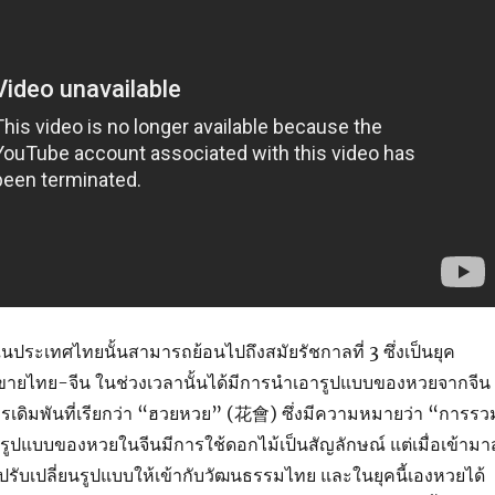
ประเทศไทยนั้นสามารถย้อนไปถึงสมัยรัชกาลที่ 3 ซึ่งเป็นยุค
้าขายไทย-จีน ในช่วงเวลานั้นได้มีการนำเอารูปแบบของหวยจากจีน
นการเดิมพันที่เรียกว่า “ฮวยหวย” (花會) ซึ่งมีความหมายว่า “การรว
นรูปแบบของหวยในจีนมีการใช้ดอกไม้เป็นสัญลักษณ์ แต่เมื่อเข้ามาสู
รปรับเปลี่ยนรูปแบบให้เข้ากับวัฒนธรรมไทย และในยุคนี้เองหวยได้