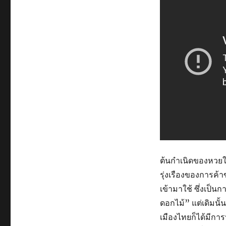
ต้นกำเนิดของหวยใน
รุ่งเรืองของการค
เข้ามาใช้ ซึ่งเป็
ดอกไม้” แต่เดิมนั้
เมืองไทยก็ได้มีกา