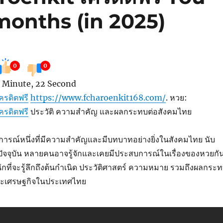
 months (in 2025)
0
0
 Minute, 22 Second
ครดิตฟรี
https://www.fcharoenkit168.com/
. หวย:
ครดิตฟรี
ประวัติ ความสำคัญ และผลกระทบต่อสังคมไทย
การณ์หนึ่งที่มีความสำคัญและมีบทบาทอย่างยิ่งในสังคมไทย นับ
ึงปัจจุบัน หลายคนอาจรู้จักและเคยมีประสบการณ์ในเรื่องของหวยกั
ักที่จะรู้ลึกถึงต้นกำเนิด ประวัติศาสตร์ ความหมาย รวมถึงผลกระ
และเศรษฐกิจในประเทศไทย