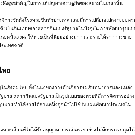
รงดึงดูดสำคัญในการแก้ปัญหาเศรษฐกิจของสยามในเวลานั้น
ได้มีการจัดตั้งโรงหวยขึ้นทั่วประเทศ และมีการเปลี่ยนแปลงระบบหว
 ซึ่งเป็นต้นแบบของสลากกินแบ่งรัฐบาลในปัจจุบัน การพัฒนารูปแบ
ุคนั้นส่งผลให้หวยเป็นที่นิยมอย่างมาก และรายได้จากการขาย
ระเทศชาติ
ไทย
ในสังคมไทย ทั้งในแง่ของการเป็นกิจกรรมสันทนาการและแหล่ง
ัฐบาล สลากกินแบ่งรัฐบาลเป็นรูปแบบของหวยที่มีการจัดการอย่าง
ฎหมาย ทำให้รายได้ส่วนหนึ่งถูกนำไปใช้ในแผนพัฒนาประเทศใน
หวยเถื่อนที่ไม่ได้รับอนุญาต การเล่นหวยอย่างไม่มีการควบคุมได้