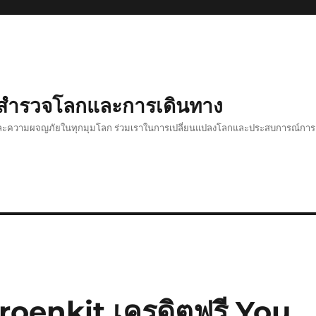
การสำรวจโลกและการเดินทาง
ต้นและความผจญภัยในทุกมุมโลก ร่วมเราในการเปลี่ยนแปลงโลกและประสบการณ์การเ
oenkit เครดิตฟรี You