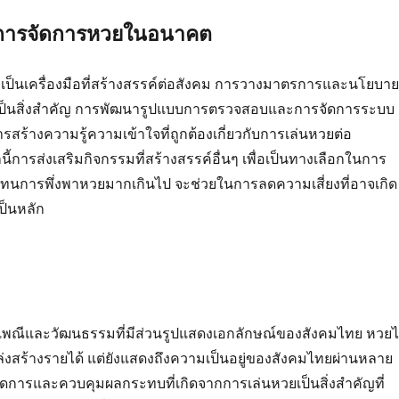
การจัดการหวยในอนาคต
เป็นเครื่องมือที่สร้างสรรค์ต่อสังคม การวางมาตรการและนโยบายท
เป็นสิ่งสำคัญ การพัฒนารูปแบบการตรวจสอบและการจัดการระบบ
รสร้างความรู้ความเข้าใจที่ถูกต้องเกี่ยวกับการเล่นหวยต่อ
การส่งเสริมกิจกรรมที่สร้างสรรค์อื่นๆ เพื่อเป็นทางเลือกในการ
แทนการพึ่งพาหวยมากเกินไป จะช่วยในการลดความเสี่ยงที่อาจเกิด
ป็นหลัก
ะเพณีและวัฒนธรรมที่มีส่วนรูปแสดงเอกลักษณ์ของสังคมไทย หวยไ
ล่งสร้างรายได้ แต่ยังแสดงถึงความเป็นอยู่ของสังคมไทยผ่านหลาย
ัดการและควบคุมผลกระทบที่เกิดจากการเล่นหวยเป็นสิ่งสำคัญที่