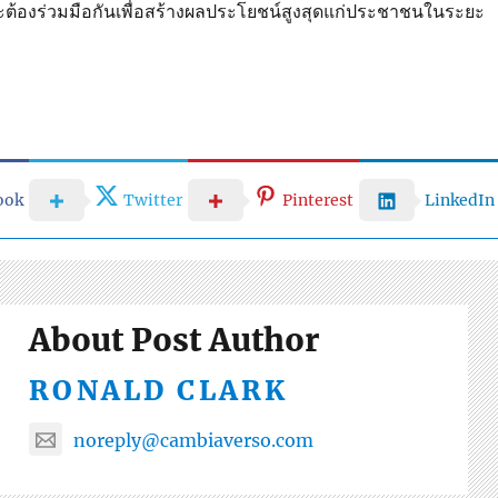
ต้องร่วมมือกันเพื่อสร้างผลประโยชน์สูงสุดแก่ประชาชนในระยะ
ook
Twitter
Pinterest
LinkedIn
About Post Author
RONALD CLARK
noreply@cambiaverso.com