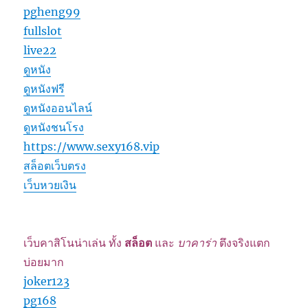
pgheng99
fullslot
live22
ดูหนัง
ดูหนังฟรี
ดูหนังออนไลน์
ดูหนังชนโรง
https://www.sexy168.vip
สล็อตเว็บตรง
เว็บหวยเงิน
เว็บคาสิโนน่าเล่น ทั้ง
สล็อต
และ
บาคาร่า
ตึงจริงแตก
บ่อยมาก
joker123
pg168