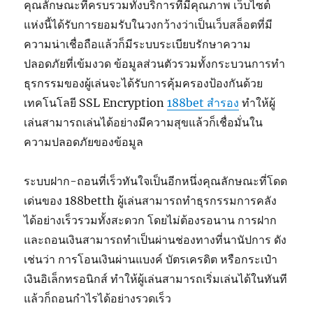
คุณลักษณะที่ครบรวมทั้งบริการที่มีคุณภาพ เว็บไซต์
แห่งนี้ได้รับการยอมรับในวงกว้างว่าเป็นเว็บสล็อตที่มี
ความน่าเชื่อถือแล้วก็มีระบบระเบียบรักษาความ
ปลอดภัยที่เข้มงวด ข้อมูลส่วนตัวรวมทั้งกระบวนการทำ
ธุรกรรมของผู้เล่นจะได้รับการคุ้มครองป้องกันด้วย
เทคโนโลยี SSL Encryption
188bet สํารอง
ทำให้ผู้
เล่นสามารถเล่นได้อย่างมีความสุขแล้วก็เชื่อมั่นใน
ความปลอดภัยของข้อมูล
ระบบฝาก-ถอนที่เร็วทันใจเป็นอีกหนึ่งคุณลักษณะที่โดด
เด่นของ 188betth ผู้เล่นสามารถทำธุรกรรมการคลัง
ได้อย่างเร็วรวมทั้งสะดวก โดยไม่ต้องรอนาน การฝาก
และถอนเงินสามารถทำเป็นผ่านช่องทางที่นานัปการ ดัง
เช่นว่า การโอนเงินผ่านแบงค์ บัตรเครดิต หรือกระเป๋า
เงินอิเล็กทรอนิกส์ ทำให้ผู้เล่นสามารถเริ่มเล่นได้ในทันที
แล้วก็ถอนกำไรได้อย่างรวดเร็ว