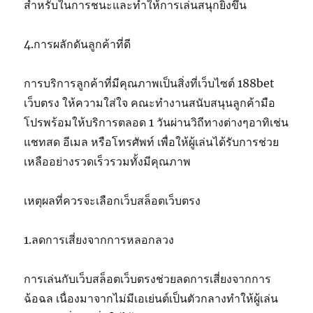
สำหรับในการชนะและทำให้การเล่นสนุกยิ่งขึ้น
4.การผลักดันลูกค้าที่ดี
การบริการลูกค้าที่มีคุณภาพเป็นสิ่งที่เว็บไซต์ 188bet
เว็บตรง ให้ความใส่ใจ คณะทำงานสนับสนุนลูกค้ามือ
โปรพร้อมให้บริการตลอด 1 วันผ่านวิถีทางต่างๆอาทิเช่น
แชทสด อีเมล หรือโทรศัพท์ เพื่อให้ผู้เล่นได้รับการช่วย
เหลืออย่างรวดเร็วรวมทั้งมีคุณภาพ
เหตุผลที่ควรจะเลือกเว็บสล็อตเว็บตรง
1.ลดการเสี่ยงจากการหลอกลวง
การเล่นกับเว็บสล็อตเว็บตรงช่วยลดการเสี่ยงจากการ
ฉ้อฉล เนื่องมาจากไม่มีเอเย่นต์เป็นตัวกลางทำให้ผู้เล่น