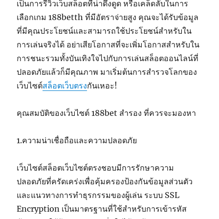
เป็นการรีวิวเว็บสล็อตที่น่าดึงดูด หรือเคล็ดลับในการ
เลือกเกม 188betth ที่มีอัตราจ่ายสูง คุณจะได้รับข้อมูล
ที่มีคุณประโยชน์และสามารถใช้ประโยชน์สำหรับใน
การเล่นจริงได้ อย่าเสียโอกาสที่จะเพิ่มโอกาสสำหรับใน
การชนะรวมทั้งบันเทิงใจไปกับการเล่นสล็อตออนไลน์ที่
ปลอดภัยแล้วก็มีคุณภาพ มาเริ่มต้นการสำรวจโลกของ
เว็บไซต์
สล็อตเว็บตรง
กันเหอะ!
คุณสมบัติของเว็บไซต์ 188bet สํารอง ที่ควรจะมองหา
1.ความน่าเชื่อถือและความปลอดภัย
เว็บไซต์สล็อตเว็บไซต์ตรงชอบมีการรักษาความ
ปลอดภัยที่ครัดเคร่งเพื่อคุ้มครองป้องกันข้อมูลส่วนตัว
และแนวทางการทำธุรกรรมของผู้เล่น ระบบ SSL
Encryption เป็นมาตรฐานที่ใช้สำหรับการเข้ารหัส