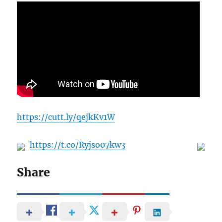
https://cutt.ly/qejkKv1W
https://t.co/Ryjso07kw3
Share