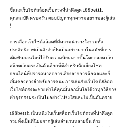
ชี้แนะเว็บไซต์สล็อตเว็บตรงที่น่าดึงดูด 188betth
คุณสมบัติ ครบครัน ตอบปัญหาทุกความอยากของผู้เล่น
!
การเลือกเว็บไซต์สล็อตที่มีความน่าวางใจรวมทั้ง
ประสิทธิภาพเป็นสิ่งจำเป็นเป็นอย่างมากในสมัยที่การ
เดิมพันออนไลน์ได้รับความนิยมมากขึ้นโดยตลอด เว็บ
สล็อตเว็บตรงเป็นตัวเลือกที่ดีสำหรับนักเสี่ยงโชค
ออนไลน์ที่ปรารถนาลดการเสี่ยงจากการฉ้อฉลและก็
เพิ่มช่องทางสำหรับการชนะ การเล่นกับเว็บไซต์สล็อต
เว็บไซต์ตรงจะช่วยทำให้คุณมั่นอกมั่นใจได้ว่าทุกวิธีการ
ทำธุรกรรมจะเป็นไปอย่างโปร่งใสและไม่เป็นอันตราย
188betth เป็นหนึ่งในเว็บสล็อตเว็บไซต์ตรงที่น่าดึงดูด
รวมทั้งเป็นที่นิยมจากผู้เล่นจำนวนหลายชิ้น ด้วย