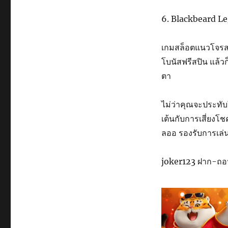
6. Blackbeard L
เกมสล็อตแนวโจรสลั
โบนัสฟรีสปิน แล้ว
ตา
ไม่ว่าคุณจะประทั
เต้นกับการเสี่ยงโ
ลออ รองรับการเล่น
joker123 ฝาก-ถอน