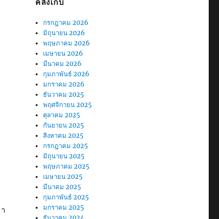
คลังเก็บ
กรกฎาคม 2026
มิถุนายน 2026
พฤษภาคม 2026
เมษายน 2026
มีนาคม 2026
กุมภาพันธ์ 2026
มกราคม 2026
ธันวาคม 2025
พฤศจิกายน 2025
ตุลาคม 2025
กันยายน 2025
สิงหาคม 2025
กรกฎาคม 2025
มิถุนายน 2025
พฤษภาคม 2025
เมษายน 2025
มีนาคม 2025
กุมภาพันธ์ 2025
มกราคม 2025
มา
ธันวาคม 2024