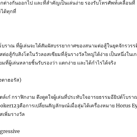
างกันออกไป และที่สำคัญเป็นเล่นง่าย รองรับโทรศัพท์เคลื่อนที่
ด้ทุกที่
บราณ ที่ผู้เล่นจะได้สัมผัสบรรยากาศของสนามต่อสู้ในยุคจักรวรรด
สต่อสู้กับสิงโตในวัวลอสเซียมที่ลุ้นรางวัลใหญ่ได้ง่าย เป็นหนึ่งในเ
มที่ผู้เล่นหลายชิ้นรับรองว่า แตกง่าย และได้กำไรได้จริง
งตาฮอรัส)
ตล์เก๋ กราฟิกงาม ดึงดูดใจผู้เล่นที่ประทับใจอารยธรรมอียิปต์โบรา
oker123คือการเปลี่ยนสัญลักษณ์เมื่อสุ่มได้เครื่องหมาย Horus E
สเพิ่มรางวัล
gressive