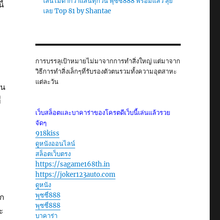
เล่นไม่ต่ำกว่าแสนทุกวัน พุซซี่888 พร้อมแล้ว ลุย
ี้
เลย Top 81 by Shantae
การบรรลุเป้าหมายไม่มาจากการทำสิ่งใหญ่ แต่มาจาก
วิธีการทำสิ่งเล็กๆที่รับรองตัวตนรวมทั้งความอุตสาหะ
แต่ละวัน
ใน
่
เว็บสล็อตและบาคาร่าของโครตดีเว็บนี้เล่นแล้วรวย
จัดๆ
918kiss
ดูหนังออนไลน์
สล็อตเว็บตรง
https://sagame168th.in
https://joker123auto.com
ดูหนัง
พุซซี่888
าก
พุซซี่888
ะ
บาคาร่า