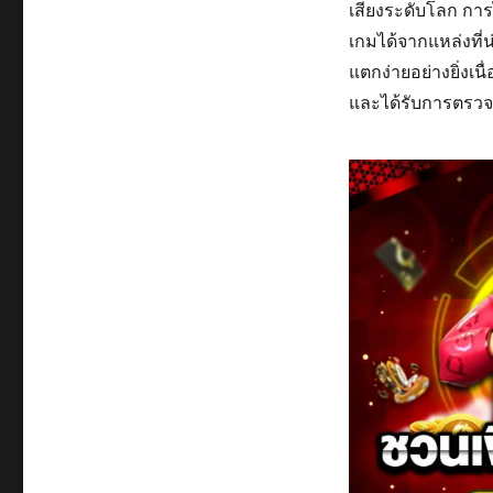
เสียงระดับโลก การไ
เกมได้จากแหล่งที่น
แตกง่ายอย่างยิ่งเน
และได้รับการตรว