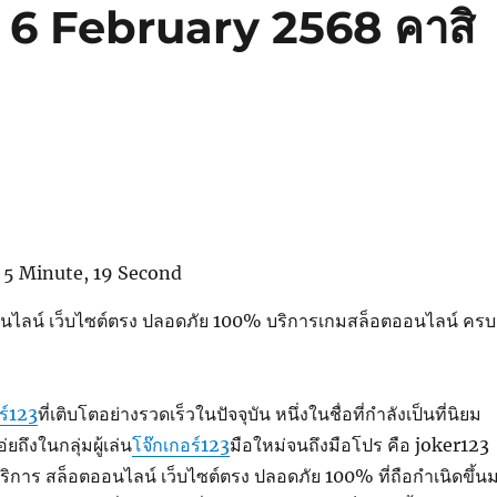
ฟรี 6 February 2568 คาสิ
5 Minute, 19 Second
นไลน์ เว็บไซต์ตรง ปลอดภัย 100% บริการเกมสล็อตออนไลน์ ครบ
ร์123
ที่เติบโตอย่างรวดเร็วในปัจจุบัน หนึ่งในชื่อที่กำลังเป็นที่นิยม
่ยถึงในกลุ่มผู้เล่น
โจ๊กเกอร์123
มือใหม่จนถึงมือโปร คือ joker123
้บริการ สล็อตออนไลน์ เว็บไซต์ตรง ปลอดภัย 100% ที่ถือกำเนิดขึ้น