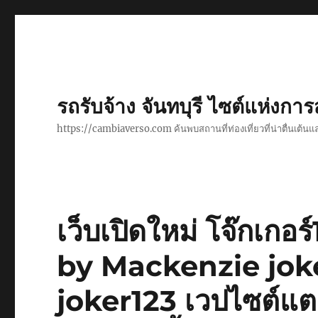
รถรับจ้าง จันทบุรี ไซต์แห่ง
https://cambiaverso.com ค้นพบสถานที่ท่องเที่ยวที่น่าตื่นเ
เว็บเปิดใหม่ โจ๊กเกอ
by Mackenzie joke
joker123 เวปไซต์แต