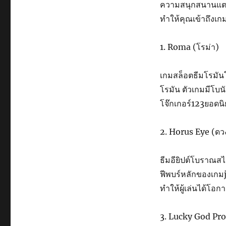
ความสนุกสนานแตกต่
ทำให้คุณเข้าถึงเกมไ
1. Roma (โรม่า)
เกมสล็อตธีมโรมันโ
โรมัน ตัวเกมมีโบนั
โจ๊กเกอร์123ยอดนิย
2. Horus Eye (ดว
ธีมอียิปต์โบราณสไ
ฟีพบร์หลักของเกมj
ทำให้ผู้เล่นได้โอกา
3. Lucky God Pro