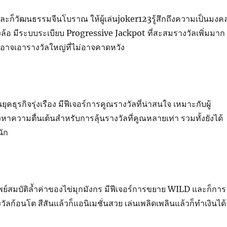
ะก็วัฒนธรรมจีนโบราณ ให้ผู้เล่นjoker123รู้สึกถึงความเป็นมงค
้อ มีระบบระเบียบ Progressive Jackpot ที่สะสมรางวัลเพิ่มมาก
อาจเอารางวัลใหญ่ที่ไม่อาจคาดหวัง
ในยุคธุรกิจรุ่งเรือง มีฟีเจอร์การคูณรางวัลที่น่าสนใจ เหมาะกับผู้
หาความตื่นเต้นสำหรับการลุ้นรางวัลที่คูณหลายเท่า รวมทั้งยังได้
ัก
ย์สมบัติล้ำค่าของไข่มุกมังกร มีฟีเจอร์การขยาย WILD และก็การ
งวัลก้อนโต สีสันแล้วก็แอนิเมชั่นสวย เล่นเพลิดเพลินแล้วก็ทำเงินได้