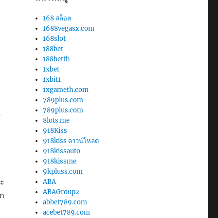
168 สล็อต
1688vegasx.com
168slot
188bet
188betth
1xbet
1xbit1
1xgameth.com
789plus.com
789plus.com
ด
8lots.me
918Kiss
918kiss ดาวน์โหลด
918kissauto
918kissme
9kpluss.com
ละ
ABA
ABAGroup2
ัก
abbet789.com
acebet789.com