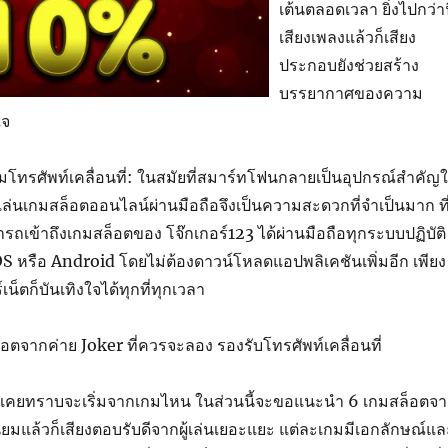
เต้นตลอดเวลา ยิ่งไปกว่าน
เสียงเพลงแล้วก็เสียง
ประกอบยังช่วยสร้าง
บรรยากาศของความ
ใจ
โทรศัพท์เคลื่อนที่: ในสมัยที่สมาร์ทโฟนกลายเป็นอุปกรณ์สำคัญ
เล่นเกมสล็อตออนไลน์ผ่านมือถือจึงเป็นความสะดวกที่จำเป็นมาก ที
ถเข้าถึงเกมสล็อตของ โจ๊กเกอร์123 ได้ผ่านมือถือทุกระบบปฏิบัติ
iOS หรือ Android โดยไม่ต้องดาวน์โหลดแอปพลิเคชันเพิ่มอีก เพียง
์เน็ตก็บันเทิงใจได้ทุกที่ทุกเวลา
ตจากค่าย Joker ที่ควรจะลอง รองรับโทรศัพท์เคลื่อนที่
ังไม่เคยทราบจะเริ่มจากเกมไหน ในส่วนนี้จะขอแนะนำ 6 เกมสล็อตจ
ิยมแล้วก็เสียงตอบรับดีจากผู้เล่นเยอะแยะ แต่ละเกมมีเอกลักษณ์แล