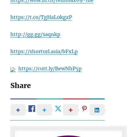
https://t.co/TgHaL0kgzP
http://gg.gg/1aqnkp
https://shorturl.asia/bFxLp
https://cutt.ly/BewNhP5p
Share