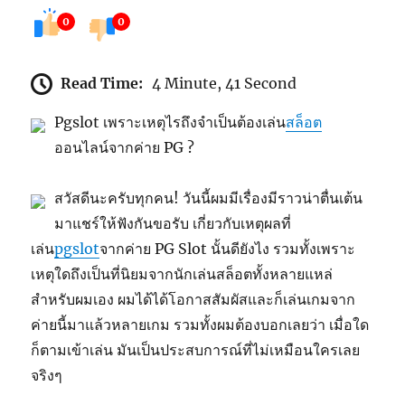
0
0
Read Time:
4 Minute, 41 Second
Pgslot เพราะเหตุไรถึงจำเป็นต้องเล่น
สล็อต
ออนไลน์จากค่าย PG ?
สวัสดีนะครับทุกคน! วันนี้ผมมีเรื่องมีราวน่าตื่นเต้น
มาแชร์ให้ฟังกันขอรับ เกี่ยวกับเหตุผลที่
เล่น
pgslot
จากค่าย PG Slot นั้นดียังไง รวมทั้งเพราะ
เหตุใดถึงเป็นที่นิยมจากนักเล่นสล็อตทั้งหลายแหล่
สำหรับผมเอง ผมได้ได้โอกาสสัมผัสและก็เล่นเกมจาก
ค่ายนี้มาแล้วหลายเกม รวมทั้งผมต้องบอกเลยว่า เมื่อใด
ก็ตามเข้าเล่น มันเป็นประสบการณ์ที่ไม่เหมือนใครเลย
จริงๆ