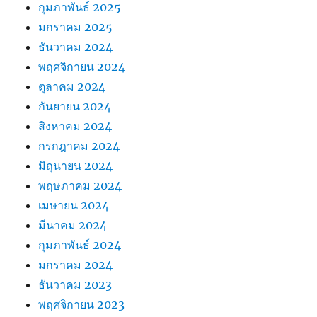
กุมภาพันธ์ 2025
มกราคม 2025
ธันวาคม 2024
พฤศจิกายน 2024
ตุลาคม 2024
กันยายน 2024
สิงหาคม 2024
กรกฎาคม 2024
มิถุนายน 2024
พฤษภาคม 2024
เมษายน 2024
มีนาคม 2024
กุมภาพันธ์ 2024
มกราคม 2024
ธันวาคม 2023
พฤศจิกายน 2023