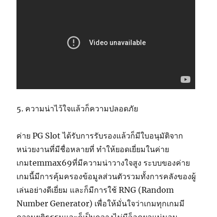
5. ความน่าไว้ใจแล้วก็ความปลอดภัย
ค่าย PG Slot ได้รับการรับรองแล้วก็มีใบอนุมัติจาก
หน่วยงานที่มีชื่อหลายที่ ทำให้ยอดเยี่ยมในค่าย
เกมtemmax69ที่มีความน่าวางใจสูง ระบบของค่าย
เกมนี้มีการคุ้มครองข้อมูลส่วนตัวรวมทั้งการคลังของผู้
เล่นอย่างดีเยี่ยม และก็มีการใช้ RNG (Random
Number Generator) เพื่อให้มั่นใจว่าเกมทุกเกมมี
ความยุติธรรมและก็เป็นกลางไม่มีล็อคผลแน่นอน