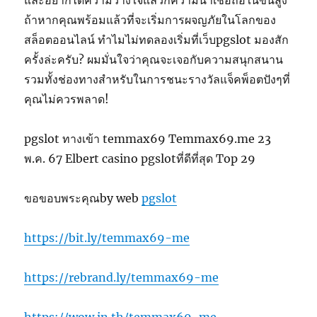
ถ้าหากคุณพร้อมแล้วที่จะเริ่มการผจญภัยในโลกของ
สล็อตออนไลน์ ทำไมไม่ทดลองเริ่มที่เว็บpgslot มองสัก
ครั้งล่ะครับ? ผมมั่นใจว่าคุณจะเจอกับความสนุกสนาน
รวมทั้งช่องทางสำหรับในการชนะรางวัลแจ็คพ็อตปังๆที่
คุณไม่ควรพลาด!
pgslot ทางเข้า temmax69 Temmax69.me 23
พ.ค. 67 Elbert casino pgslotที่ดีที่สุด Top 29
ขอขอบพระคุณby web
pgslot
https://bit.ly/temmax69-me
https://rebrand.ly/temmax69-me
https://wow.in.th/temmax69-me