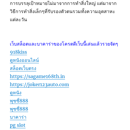
การบรรลุเป้าหมายไม่มาจากการทำสิ่งใหญ่ แต่มาจาก
วิธีการทำสิ่งเล็กๆที่รับรองตัวตนรวมทั้งความอุตสาหะ
แต่ละวัน
เว็บสล็อตและบาคาร่าของโครตดีเว็บนี้เล่นแล้วรวยจัดๆ
918kiss
ดูหนังออนไลน์
สล็อตเว็บตรง
https://sagame168th.in
https://joker123auto.com
ดูหนัง
พุซซี่888
พุซซี่888
บาคาร่า
pg slot