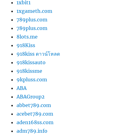
1xbit1
1xgameth.com
789plus.com
789plus.com
8lots.me
918Kiss
918kiss ดาวน์โหลด
918kissauto
918kissme
9kpluss.com
ABA
ABAGroup2
abbet789.com
acebet789.com
aden168ss.com
adm789.info