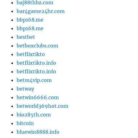
baj88thbz.com
bar4game24hr.com
bbp168.me
bbp168.me
bestbet
betboxclubs.com
betflixtikto
betflixtikto.info
betflixtikto.info
betm4vip.com
betway
betwin6666.com
betworld369hot.com
bio285th.com
bitcoin
bluewin8888.info