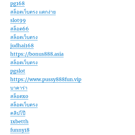
pg168
สล็อตเว็บตรง แตกง่าย
slot99
สล็อต66
สล็อตเว็บตรง
judhai168
https://bonus888.asia
สล็อตเว็บตรง
pgslot
https://www.pussy888fun.vip
บาคาร่า
สล็อตxo
สล็อตเว็บตรง
คลิปโป๊
1xbetth
funny18