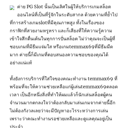
ค่าย PG Slot นั้นเป็นเลิศในผู้ให้บริการเกมสล็อต
ออนไลน์ที่เป็นที่รู้จักในระดับสากล ด้วยความที่ย้ำไป
ที่การสร้างเกมslotที่มีคุณภาพสูง ทั้งในเรื่องของ
กราฟิกที่สวยงามหรูหรา และก็เสียงที่ให้ความรู้ความ
เข้าใจสึกตื่นเต้นในทุกการปั่นสล็อต ไม่ว่าคุณจะเป็นผู้ที่
ชอบเกมที่มีธีมแจ่มใส หรือเกมtemmax69ที่มีธีมมืด
มาก ค่ายนี้ก็มีเกมที่ตอบสนองความชอบของคุณได้
อย่างแน่แท้
ทั้งยังการบริการที่ใส่ใจของคณะทำงาน temmax69 ที่
พร้อมที่จะให้ความช่วยเหลือแก่ผู้เล่นtemmax69ตลอด
เวลา เป็นอีกหนึ่งสิ่งที่ทำให้ผมแล้วก็นักเล่นสล็อตผู้คน
จำนวนมากตกลงใจว่าต้องกลับมาเล่นเกมจากค่ายนี้อีก
ไม่ต้องกังวลเลยว่าจะมีปัญหาอะไรระหว่างการเล่น
เพราะว่าคณะทำงานรอช่วยเหลือและดูแลคุณอยู่เป็น
ประจำ