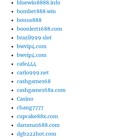
bluewin8888.info
bombet888.win
bonus888
boonlert1688.com
brazil999 slot
bwvip4.com
bwvip4.com
cafe444
carlo999.net
cashgame168
cashgame168x.com
Casino
chang7777
cupcake88x.com
daruma1688.com
dgb222hot.com