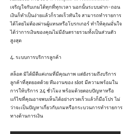
เจริญใจกับเกมได้ทุกที่ทุกเวลา นอกนั้นระบบฝาก-ถอน
เงินก็ทำเป็นง่ายแล้วก็รวดเร็วทันใจ สามารถทำรายการ
ได้โดยไม่ต้องผ่านผู้แทนหรือโบรกเกอร์ ทำให้คุณมั่นใจ
ได้ว่าการเงินของคุณไม่มีอันตรายรวมทั้งเป็นส่วนตัว
สูงสุด
4. ระบบการบริการลูกค้า
สล็อต มิได้มีดีแค่เกมที่มีคุณภาพ แต่ยังรวมถึงบริการ
ลูกค้าที่สุดยอดด้วย ทีมงานของ slot มีความพร้อมใน
การให้บริการ 24 ชั่วโมง พร้อมด้วยตอบปัญหาหรือ
แก้ไขที่คุณอาจพบเห็นได้อย่างรวดเร็วแล้วก็มือโปร ไม่
ว่าจะเป็นปัญหาเกี่ยวกับเกมหรือกระบวนการทำรายการ
ทางด้านการเงิน