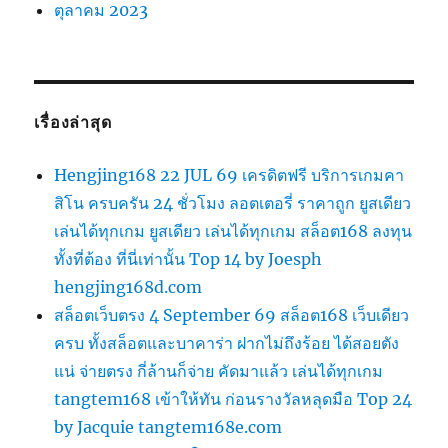
ตุลาคม 2023
เรื่องล่าสุด
Hengjing168 22 JUL 69 เครดิตฟรี บริการเกมคา
สิโน ครบครัน 24 ชั่วโมง ลอตเตอรี่ ราคาถูก ยูสเดียว
เล่นได้ทุกเกม ยูสเดียว เล่นได้ทุกเกม สล็อต168 ลงทุน
ทั้งที่ต้อง ที่นี่เท่านั้น Top 14 by Joesph
hengjing168d.com
สล็อตเว็บตรง 4 September 69 สล็อต168 เว็บเดียว
ครบ ทั้งสล็อตและบาคาร่า ฝากไม่ถึงร้อย ได้สอยตัง
แน่ จ่ายตรง กี่ล้านก็จ่าย คัดมาแล้ว เล่นได้ทุกเกม
tangtem168 เข้าให้ทัน ก่อนรางวัลหลุดมือ Top 24
by Jacquie tangtem168e.com