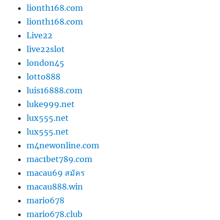
lionth168.com
lionth168.com
Live22
live22slot
london45
lotto888
luis16888.com
luke999.net
lux555.net
lux555.net
m4newonline.com
mac1bet789.com
macau69 สมัคร
macau888.win
mario678
mario678.club