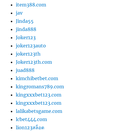
item388.com
jav
Jinda55
jinda888
Joker123
joker123auto
joker123th
Joker123th.com
juad888
kimchibetbet.com
kingromans789.com
kingxxxbet123.com
kingxxxbet123.com
lalikabetsgame.com
lcbet444.com
lion123สล็อต