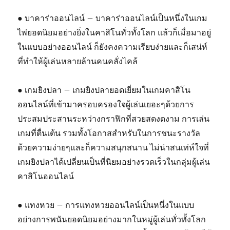
● บาคาร่าออนไลน์ – บาคาร่าออนไลน์เป็นหนึ่งในเกม
ไพ่ยอดนิยมอย่างยิ่งในคาสิโนทั่วทั้งโลก แล้วก็เมื่อมาอยู่
ในแบบอย่างออนไลน์ ก็ยังคงความเรียบง่ายและก็เสน่ห์
ที่ทำให้ผู้เล่นหลายล้านคนคลั่งไคล้
● เกมยิงปลา – เกมยิงปลายอดเยี่ยมในเกมคาสิโน
ออนไลน์ที่เข้ามาครอบครองใจผู้เล่นเยอะๆด้วยการ
ประสมประสานระหว่างกราฟิกที่สวยสดงดงาม การเล่น
เกมที่ตื่นเต้น รวมทั้งโอกาสสำหรับในการชนะรางวัล
ด้วยความง่ายๆและก็ความสนุกสนาน ไม่น่าสนเท่ห์ใจที่
เกมยิงปลาได้เปลี่ยนเป็นที่นิยมอย่างรวดเร็วในกลุ่มผู้เล่น
คาสิโนออนไลน์
● แทงหวย – การแทงหวยออนไลน์เป็นหนึ่งในแบบ
อย่างการพนันยอดนิยมอย่างมากในหมู่ผู้เล่นทั่วทั้งโลก