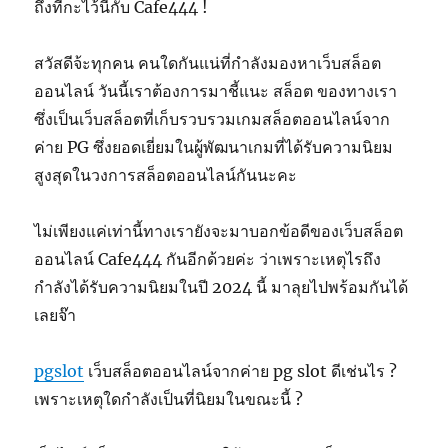
ถึงที่กะไว้นี่กับ Cafe444 !
สวัสดีจ้ะทุกคน คนใดกันแน่ที่กำลังมองหาเว็บสล็อต
ออนไลน์ วันนี้เราต้องการมาชี้แนะ สล็อต ของทางเรา
ซึ่งเป็นเว็บสล็อตที่เก็บรวบรวมเกมสล็อตออนไลน์จาก
ค่าย PG ซึ่งยอดเยี่ยมในผู้พัฒนาเกมที่ได้รับความนิยม
สูงสุดในวงการสล็อตออนไลน์กันนะคะ
ไม่เพียงแค่เท่านี้ทางเรายังจะมาบอกข้อดีของเว็บสล็อต
ออนไลน์ Cafe444 กันอีกด้วยค่ะ ว่าเพราะเหตุไรถึง
กำลังได้รับความนิยมในปี 2024 นี้ มาลุยไปพร้อมกันได้
เลยจ๊า
pgslot
เว็บสล็อตออนไลน์จากค่าย pg slot ดีเช่นไร ?
เพราะเหตุใดกำลังเป็นที่นิยมในขณะนี้ ?