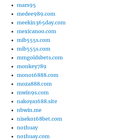
mars95
medee989.com
meekin365day.com
mexicanoo.com
mib555s.com
mib555s.com
mmgoldsbets.com
monkey789
mono16888.com
moza888.com
mwin9s.com
nakoya1688.site
nbwin.me
niseko168bet.com
no1huay
no1huay.com