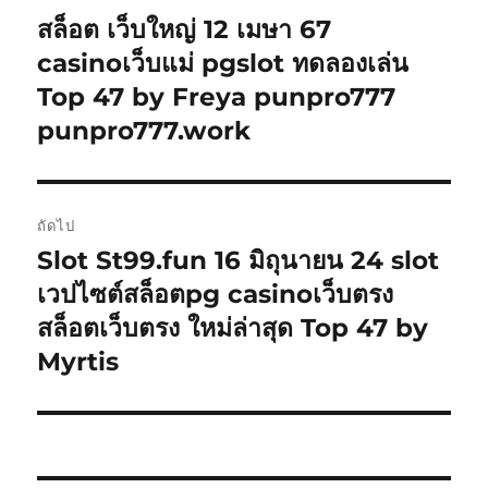
เรื่อง
สล็อต เว็บใหญ่ 12 เมษา 67
เรื่อง
ก่อน
casinoเว็บแม่ pgslot ทดลองเล่น
หน้า:
Top 47 by Freya punpro777
punpro777.work
ถัดไป
Slot St99.fun 16 มิถุนายน 24 slot
เรื่อง
ต่อ
เวปไซต์สล็อตpg casinoเว็บตรง
ไป:
สล็อตเว็บตรง ใหม่ล่าสุด Top 47 by
Myrtis