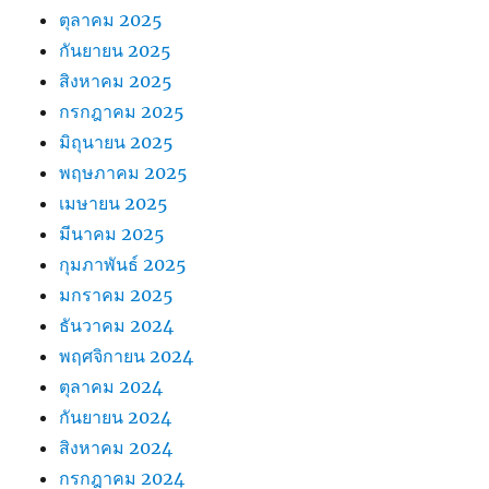
ตุลาคม 2025
กันยายน 2025
สิงหาคม 2025
กรกฎาคม 2025
มิถุนายน 2025
พฤษภาคม 2025
เมษายน 2025
มีนาคม 2025
กุมภาพันธ์ 2025
มกราคม 2025
ธันวาคม 2024
พฤศจิกายน 2024
ตุลาคม 2024
กันยายน 2024
สิงหาคม 2024
กรกฎาคม 2024