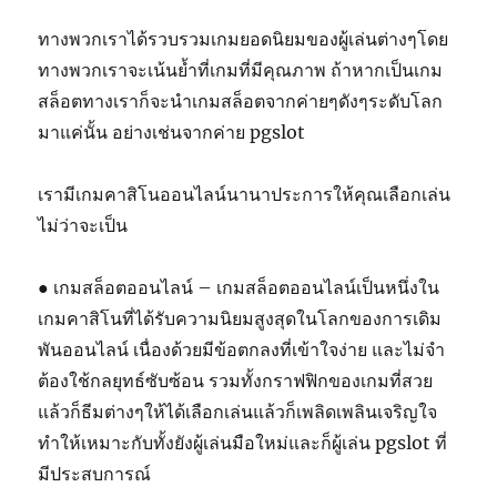
ทางพวกเราได้รวบรวมเกมยอดนิยมของผู้เล่นต่างๆโดย
ทางพวกเราจะเน้นย้ำที่เกมที่มีคุณภาพ ถ้าหากเป็นเกม
สล็อตทางเราก็จะนำเกมสล็อตจากค่ายๆดังๆระดับโลก
มาแค่นั้น อย่างเช่นจากค่าย pgslot
เรามีเกมคาสิโนออนไลน์นานาประการให้คุณเลือกเล่น
ไม่ว่าจะเป็น
● เกมสล็อตออนไลน์ – เกมสล็อตออนไลน์เป็นหนึ่งใน
เกมคาสิโนที่ได้รับความนิยมสูงสุดในโลกของการเดิม
พันออนไลน์ เนื่องด้วยมีข้อตกลงที่เข้าใจง่าย และไม่จำ
ต้องใช้กลยุทธ์ซับซ้อน รวมทั้งกราฟฟิกของเกมที่สวย
แล้วก็ธีมต่างๆให้ได้เลือกเล่นแล้วก็เพลิดเพลินเจริญใจ
ทำให้เหมาะกับทั้งยังผู้เล่นมือใหม่และก็ผู้เล่น pgslot ที่
มีประสบการณ์