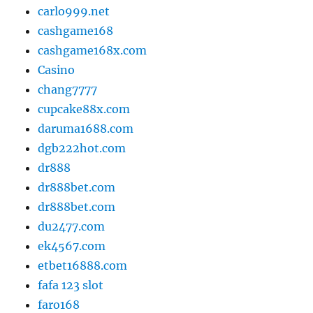
carlo999.net
cashgame168
cashgame168x.com
Casino
chang7777
cupcake88x.com
daruma1688.com
dgb222hot.com
dr888
dr888bet.com
dr888bet.com
du2477.com
ek4567.com
etbet16888.com
fafa 123 slot
faro168