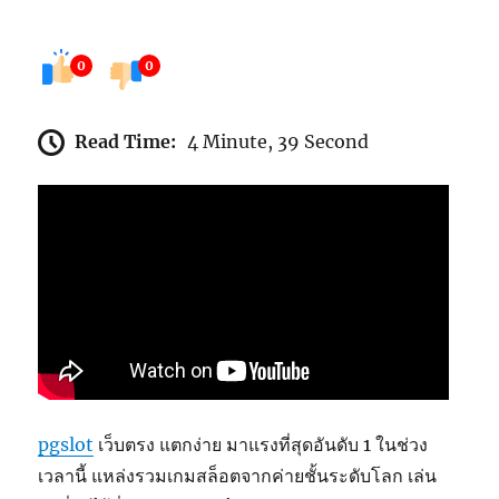
0
0
Read Time:
4 Minute, 39 Second
pgslot
เว็บตรง แตกง่าย มาแรงที่สุดอันดับ 1 ในช่วง
เวลานี้ แหล่งรวมเกมสล็อตจากค่ายชั้นระดับโลก เล่น