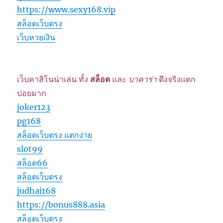
https://www.sexy168.vip
สล็อตเว็บตรง
เว็บหวยเงิน
เว็บคาสิโนน่าเล่น ทั้ง
สล็อต
และ
บาคาร่า
ตึงจริงแตก
บ่อยมาก
joker123
pg168
สล็อตเว็บตรง แตกง่าย
slot99
สล็อต66
สล็อตเว็บตรง
judhai168
https://bonus888.asia
สล็อตเว็บตรง