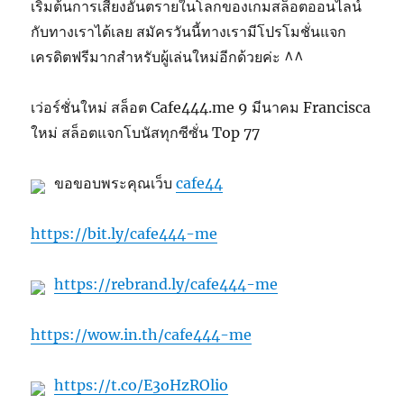
เริ่มต้นการเสี่ยงอันตรายในโลกของเกมสล็อตออนไลน์
กับทางเราได้เลย สมัครวันนี้ทางเรามีโปรโมชั่นแจก
เครดิตฟรีมากสำหรับผู้เล่นใหม่อีกด้วยค่ะ ^^
เว่อร์ชั่นใหม่ สล็อต Cafe444.me 9 มีนาคม Francisca
ใหม่ สล็อตแจกโบนัสทุกซีซั่น Top 77
ขอขอบพระคุณเว็บ
cafe44
https://bit.ly/cafe444-me
https://rebrand.ly/cafe444-me
https://wow.in.th/cafe444-me
https://t.co/E3oHzROlio