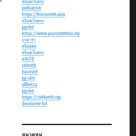
สล็อตเว็บตรง
judhai168
https://bonus888.asia
สล็อตเว็บตรง
pgslot
https://www.pussy888fun.vip
บาคาร่า
สล็อตxo
สล็อตเว็บตรง
คลิปโป๊
1xbetth
funny18
pg slot
้
allbet24
pgslot
https://188betth.vip
doomovie hd
หมวดหมู่