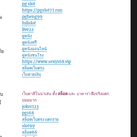
pg slot
https://pgslot77.run
น
pgheng99
fullslot
live22
ดูหนัง
ดูหนังฟรี
ดูหนังออนไลน์
ีย
ดูหนังชนโรง
https://www.sexy168.vip
สล็อตเว็บตรง
เว็บหวยเงิน
บบ
เว็บคาสิโนน่าเล่น ทั้ง
สล็อต
และ
บาคาร่า
ตึงจริงแตก
บ่อยมาก
ี
joker123
pg168
สล็อตเว็บตรง แตกง่าย
slot99
สล็อต66
ง