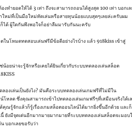
ต้องทำยอดให้ได้ 3 เท่า ถึงจะสามารถถอนได้สูงสุด 100 เท่า บอกเล
กใหม่ที่เป็นมือใหม่หัดเล่นหรือสายทุนน้อยแบบสุดๆเลยล่ะครับผม
็ได้ ผู้ใดกันพึงพอใจก็อย่าลืมมารับกันนะครับ
ในโหมดทดสอบเล่นฟรีมีข้อดีอย่างไรบ้าง แล้ว 918kiss เข้าสู่
ช่น้อยน่าจะรู้จักหรือเคยได้ยินเกี่ยวกับระบบทดลองเล่นสล็อต
18KISS
ลองเล่นเป็นยังไง? มันคือระบบทดลองเล่นเกมฟรีที่ไม่มีใน
์โหลด ซึ่งคุณสามารถเข้าไปทดลองเล่นเกมฟรีๆที่เสมือนจริงได้เ
อให้คุณรู้จักแล้วก็รู้เรื่องเกมสล็อตออนไลน์ได้มากยิ่งขึ้นอีกด้วย และก็
วนนี้ ยังมีจุดเด่นอีกมากมายมากมายที่ระบบทดลองเล่นสล็อตจะมอบใ
กัน บอกเลยขอรับว่า