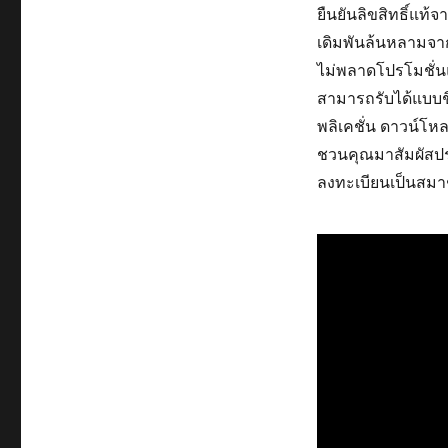
ยืนยันลิขสิทธิ์แท้
เดิมพันล้นหลามจา
ไม่พลาดโปรโมชั่นแ
สามารถรับได้แบบช
พลิเคชั่น ดาวน์โหล
ชวนคุณมาสัมผัสประ
ลงทะเบียนเป็นสมาช