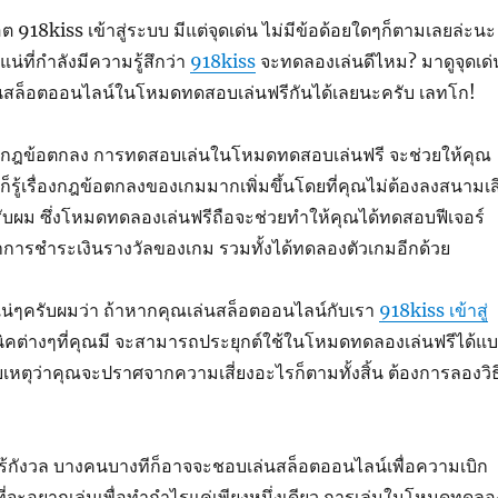
 918kiss เข้าสู่ระบบ มีแต่จุดเด่น ไม่มีข้อด้อยใดๆก็ตามเลยล่ะนะ
แน่ที่กำลังมีความรู้สึกว่า
918kiss
จะทดลองเล่นดีไหม? มาดูจุดเด่
สล็อตออนไลน์ในโหมดทดสอบเล่นฟรีกันได้เลยนะครับ เลทโก!
รื่องกฎข้อตกลง การทดสอบเล่นในโหมดทดสอบเล่นฟรี จะช่วยให้คุณ
็รู้เรื่องกฎข้อตกลงของเกมมากเพิ่มขึ้นโดยที่คุณไม่ต้องลงสนามเส
ครับผม ซึ่งโหมดทดลองเล่นฟรีถือจะช่วยทำให้คุณได้ทดสอบฟีเจอร์
าการชำระเงินรางวัลของเกม รวมทั้งได้ทดลองตัวเกมอีกด้วย
แน่ๆครับผมว่า ถ้าหากคุณเล่นสล็อตออนไลน์กับเรา
918kiss เข้าสู่
คต่างๆที่คุณมี จะสามารถประยุกต์ใช้ในโหมดทดลองเล่นฟรีได้แ
วยเหตุว่าคุณจะปราศจากความเสี่ยงอะไรก็ตามทั้งสิ้น ต้องการลองวิธ
ไร้กังวล บางคนบางทีก็อาจจะชอบเล่นสล็อตออนไลน์เพื่อความเบิก
ี่จะอยากเล่นเพื่อทำกำไรแค่เพียงหนึ่งเดียว การเล่นในโหมดทดลอ