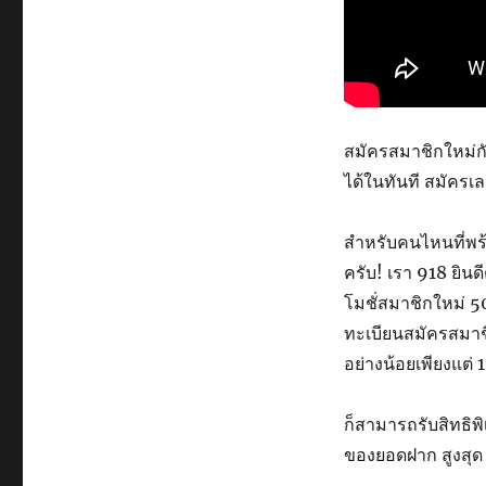
สมัครสมาชิกใหม่ก
ได้ในทันที สมัครเล
สำหรับคนไหนที่พร
ครับ! เรา 918 ยิน
โมชั่สมาชิกใหม่ 
ทะเบียนสมัครสมาชิ
อย่างน้อยเพียงแต่ 
ก็สามารถรับสิทธิพ
ของยอดฝาก สูงสุด