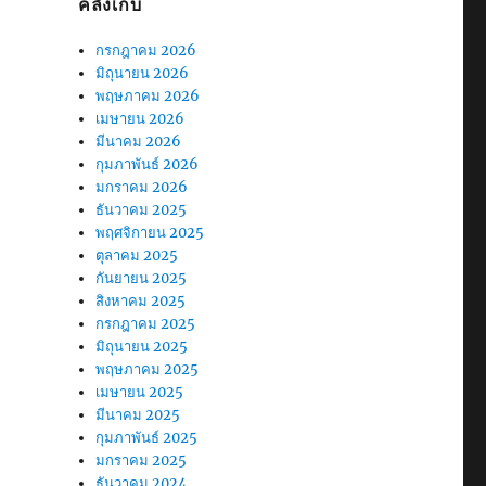
คลังเก็บ
กรกฎาคม 2026
มิถุนายน 2026
พฤษภาคม 2026
เมษายน 2026
มีนาคม 2026
กุมภาพันธ์ 2026
มกราคม 2026
ธันวาคม 2025
พฤศจิกายน 2025
ตุลาคม 2025
กันยายน 2025
สิงหาคม 2025
กรกฎาคม 2025
มิถุนายน 2025
พฤษภาคม 2025
เมษายน 2025
มีนาคม 2025
กุมภาพันธ์ 2025
มกราคม 2025
ธันวาคม 2024