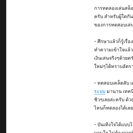
การทดลองเล่นสล็อต
ครับ สำหรับผู้ใดกัน
ของการทดสอบเล่น
• ศึกษาแล้วก็รู้เ
ทำความเข้าใจแล้วก
เงินเล่นจริงๆด้วย
ใหม่ๆได้ทราบอัตร
• ทดสอบเคล็ดลับ 
ระบบ
มานาน เทคนิ
ชิวๆเลยล่ะครับ ด้
ไหนก็ทดลองได้เลย
• บันเทิงใจได้แบบ
บานใจ ไม่ต้องการท