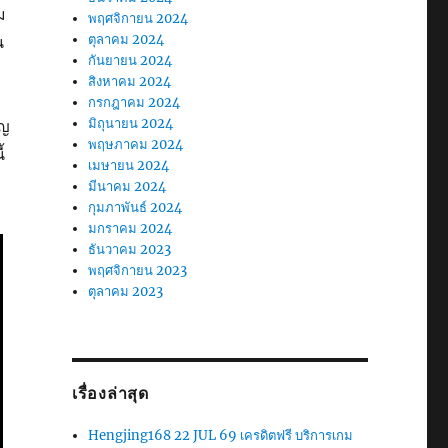
ม
พฤศจิกายน 2024
ตุลาคม 2024
น
กันยายน 2024
สิงหาคม 2024
กรกฎาคม 2024
มิถุนายน 2024
ิญ
พฤษภาคม 2024
้
เมษายน 2024
มีนาคม 2024
กุมภาพันธ์ 2024
มกราคม 2024
ธันวาคม 2023
พฤศจิกายน 2023
ตุลาคม 2023
เรื่องล่าสุด
Hengjing168 22 JUL 69 เครดิตฟรี บริการเกม