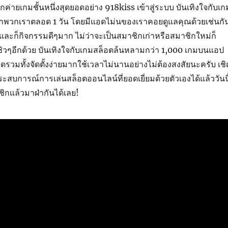
จากค่ายเกมชั้นหนึ่งสุดยอดอย่าง 918kiss เข้าสู่ระบบ บันเทิงใจกับเก
กพวกเราตลอด 1 วัน โดยมีแอดไม่นของเราคอยดูแลคุณด้วยเช่นกั
ละก็กิจกรรมดีๆมาก ไม่ว่าจะเป็นสมาชิกเก่าหรือสมาชิกใหม่ก็
ิวๆอีกด้วย บันเทิงใจกับเกมสล็อตล้นหลามกว่า 1,000 เกมบนแอป
ดรวมทั้งจัดตั้งง่ายมากใช้เวลาไม่นานอย่างไม่ต้องสงสัยนะครับ เช
สบการณ์การเล่นสล็อตออนไลน์ที่ยอดเยี่ยมด้วยตัวเองได้แล้ววันนี
ิกแล้วมาฝ่ากันได้เลย!