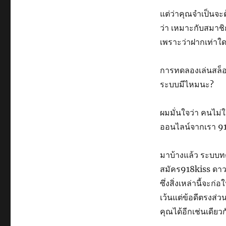
แต่ว่าคุณจำเป็นจะ
ว่า เหมาะกับสมาชิ
เพราะว่าฝากเท่าใดก
การทดลองเล่นสล็อต
ระบบมีไหมนะ?
ผมมั่นใจว่า คนไม่ใ
ออนไลน์จากเรา 9
มาบ้างแล้ว ระบบทด
สมัคร918kiss ดาวน
ซึ่งสิ่งเหล่านี้จะก่
เว้นแต่ข้อดีตรงส่
คุณได้อีกเช่นเดียว