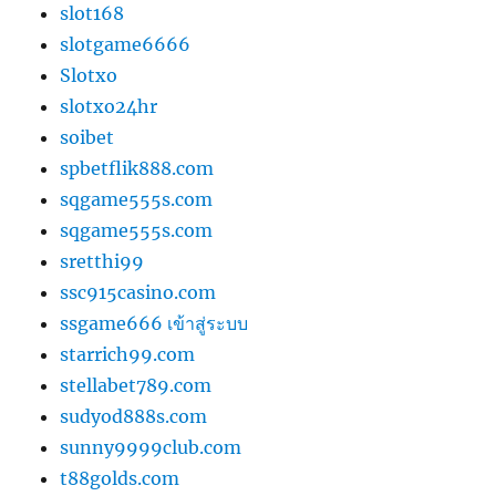
slot168
slotgame6666
Slotxo
slotxo24hr
soibet
spbetflik888.com
sqgame555s.com
sqgame555s.com
sretthi99
ssc915casino.com
ssgame666 เข้าสู่ระบบ
starrich99.com
stellabet789.com
sudyod888s.com
sunny9999club.com
t88golds.com