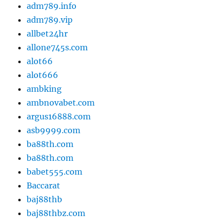
adm789.info
adm789.vip
allbet24hr
allone745s.com
alot66
alot666
ambking
ambnovabet.com
argus16888.com
asb9999.com
ba88th.com
ba88th.com
babet555.com
Baccarat
baj88thb
baj88thbz.com