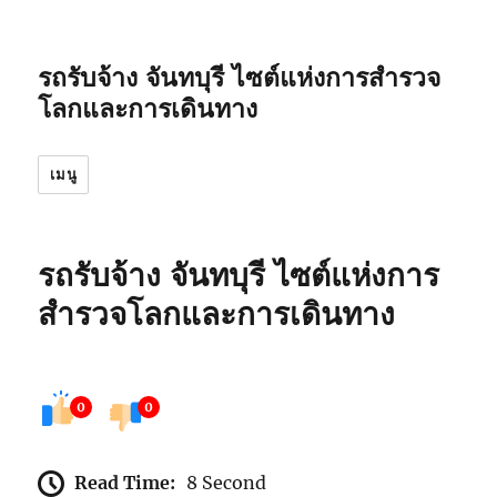
รถรับจ้าง จันทบุรี ไซต์แห่งการสำรวจ
โลกและการเดินทาง
เมนู
รถรับจ้าง จันทบุรี ไซต์แห่งการ
สำรวจโลกและการเดินทาง
0
0
Read Time:
8 Second