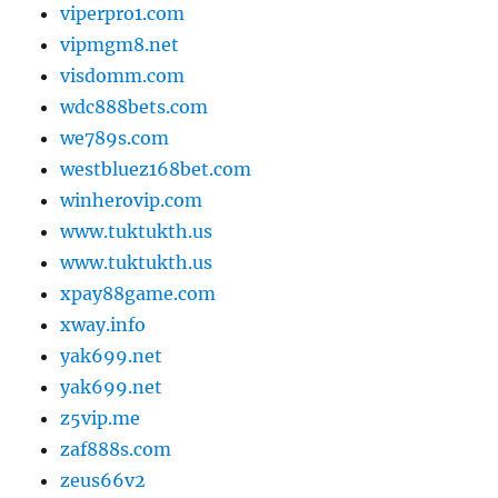
viperpro1.com
vipmgm8.net
visdomm.com
wdc888bets.com
we789s.com
westbluez168bet.com
winherovip.com
www.tuktukth.us
www.tuktukth.us
xpay88game.com
xway.info
yak699.net
yak699.net
z5vip.me
zaf888s.com
zeus66v2