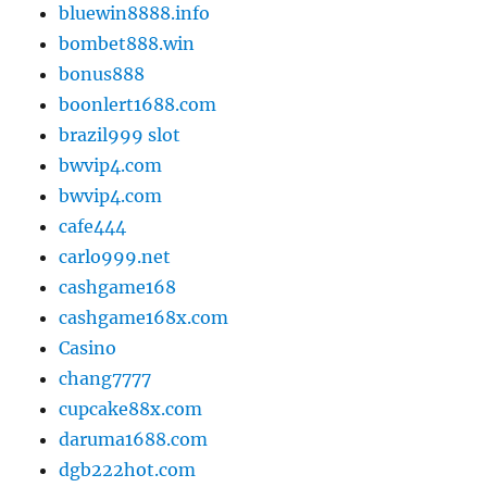
bluewin8888.info
bombet888.win
bonus888
boonlert1688.com
brazil999 slot
bwvip4.com
bwvip4.com
cafe444
carlo999.net
cashgame168
cashgame168x.com
Casino
chang7777
cupcake88x.com
daruma1688.com
dgb222hot.com