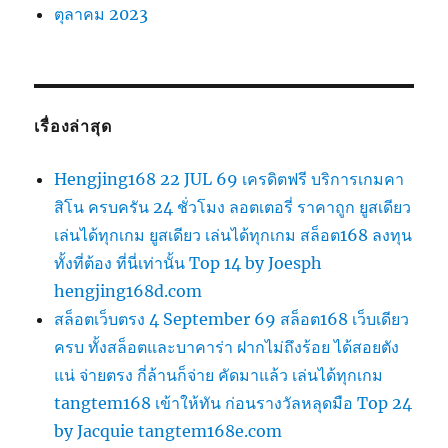
ตุลาคม 2023
เรื่องล่าสุด
Hengjing168 22 JUL 69 เครดิตฟรี บริการเกมคา
สิโน ครบครัน 24 ชั่วโมง ลอตเตอรี่ ราคาถูก ยูสเดียว
เล่นได้ทุกเกม ยูสเดียว เล่นได้ทุกเกม สล็อต168 ลงทุน
ทั้งที่ต้อง ที่นี่เท่านั้น Top 14 by Joesph
hengjing168d.com
สล็อตเว็บตรง 4 September 69 สล็อต168 เว็บเดียว
ครบ ทั้งสล็อตและบาคาร่า ฝากไม่ถึงร้อย ได้สอยตัง
แน่ จ่ายตรง กี่ล้านก็จ่าย คัดมาแล้ว เล่นได้ทุกเกม
tangtem168 เข้าให้ทัน ก่อนรางวัลหลุดมือ Top 24
by Jacquie tangtem168e.com