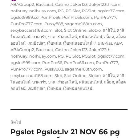
เขียน
เมื่อ
หมู่
ABAGroup2
,
Baccarat
,
Casino
,
Joker123
,
Joker123th.com
,
no1huay
,
no1huay.com
,
PG
,
PG Slot
,
PGSlot
,
pgslot77.com
,
pgslot9999.co
,
PunPro66
,
PunPro66.com
,
PunPro777
,
PunPro777.com
,
Pussy888
,
sagame168th.com
,
sexybaccarat168.com
,
Slot
,
Slot Online
,
Slotxo
,
คาสิโน
,
คาสิ
โนออนไลน์
,
บาคาร่า
,
บาคาร่าออนไลน์
,
พนันออนไลน์
,
สล็อต
,
สล็อต
ป้าย
ออนไลน์
,
เกมยิงปลา
,
เว็บพนัน
,
เว็บพนันออนไลน์
918Kiss
,
ABA
,
กำกับ
ABAGroup2
,
Baccarat
,
Casino
,
Joker123
,
Joker123th
,
no1huay
,
no1huay.com
,
PG
,
PG Slot
,
PGSlot
,
pgslot77.com
,
pgslot999.com
,
PunPro66
,
PunPro66.com
,
PunPro777
,
PunPro777.com
,
Pussy888
,
sagame168th.com
,
sexybaccarat168.com
,
Slot
,
Slot Online
,
Slotxo
,
คาสิโน
,
คาสิ
โนออนไลน์
,
บาคาร่า
,
บาคาร่าออนไลน์
,
พนันออนไลน์
,
สล็อต
,
สล็อต
ออนไลน์
,
เกมยิงปลา
,
เว็บพนัน
,
เว็บพนันออนไลน์
แนะแนว
ถัดไป
เรื่อง
Pgslot Pgslot.lv 21 NOV 66 pg
เรื่อง