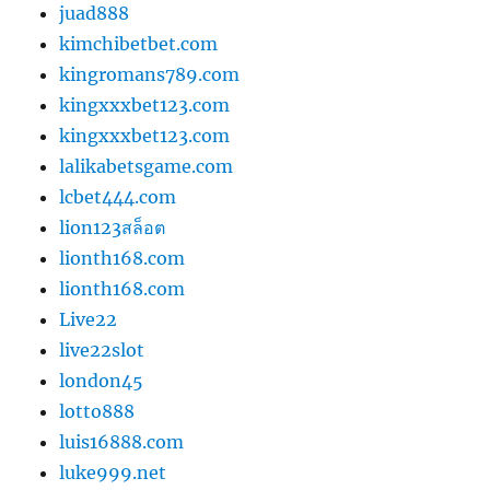
juad888
kimchibetbet.com
kingromans789.com
kingxxxbet123.com
kingxxxbet123.com
lalikabetsgame.com
lcbet444.com
lion123สล็อต
lionth168.com
lionth168.com
Live22
live22slot
london45
lotto888
luis16888.com
luke999.net