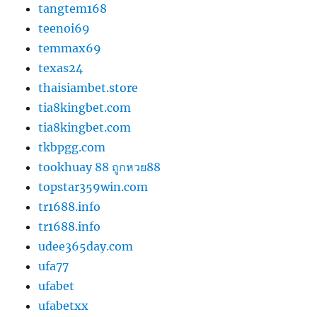
tangtem168
teenoi69
temmax69
texas24
thaisiambet.store
tia8kingbet.com
tia8kingbet.com
tkbpgg.com
tookhuay 88 ถูกหวย88
topstar359win.com
tr1688.info
tr1688.info
udee365day.com
ufa77
ufabet
ufabetxx