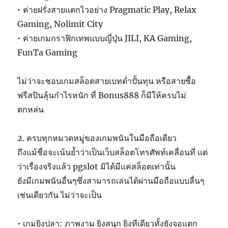
• ค่ายฝรั่งสายแตกไวอย่าง Pragmatic Play, Relax
Gaming, Nolimit City
• ค่ายเกมกราฟิกเทพแบบญี่ปุ่น JILI, KA Gaming,
FunTa Gaming
ไม่ว่าจะชอบเกมสล็อตสายเบทต่ำปั้นทุน หรือสายซื้อ
ฟรีสปินลุ้นกำไรหนัก ที่ Bonus888 ก็มีให้ครบไม่
ตกหล่น
2. ครบทุกหมวดหมู่ของเกมพนันในมือถือเดียว
ถึงแม้ชื่อจะเน้นย้ำว่าเป็นเว็บสล็อตโทรศัพท์เคลื่อนที่ แต่
ว่าเรื่องจริงแล้ว pgslot มิได้มีแค่สล็อตเท่านั้น
ยังมีเกมพนันอื่นๆซึ่งสามารถเล่นได้ผ่านมือถือแบบลื่นๆ
เช่นเดียวกัน ไม่ว่าจะเป็น
• เกมยิงปลา: ภาพงาม ยิงสนุก ยิงทีเดียวทั้งยังจอแตก