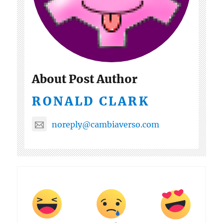
About Post Author
RONALD CLARK
noreply@cambiaverso.com