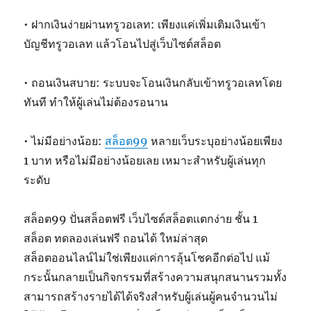
• ฝากเงินง่ายผ่านทรูวอเลท: เพียงแค่เพิ่มเติมเงินเข้า
บัญชีทรูวอเลท แล้วโอนไปสู่เว็บไซต์สล็อต
• ถอนเงินสบาย: ระบบจะโอนเงินกลับเข้าทรูวอเลทโดย
ทันที ทำให้ผู้เล่นไม่ต้องรอนาน
• ไม่มีอย่างน้อย:
สล็อต99
หลายเว็บระบุอย่างน้อยเพียง
1 บาท หรือไม่มีอย่างน้อยเลย เหมาะสำหรับผู้เล่นทุก
ระดับ
สล็อต99 ปั่นสล็อตฟรี เว็บไซต์สล็อตแตกง่าย ชั้น 1
สล็อต ทดลองเล่นฟรี ถอนได้ ใหม่ล่าสุด
สล็อตออนไลน์ไม่ใช่เพียงแค่การลุ้นโชคอีกต่อไป แม้
กระนั้นกลายเป็นกิจกรรมที่สร้างความสนุกสนานรวมทั้ง
สามารถสร้างรายได้ได้จริงสำหรับผู้เล่นผู้คนจำนวนไม่