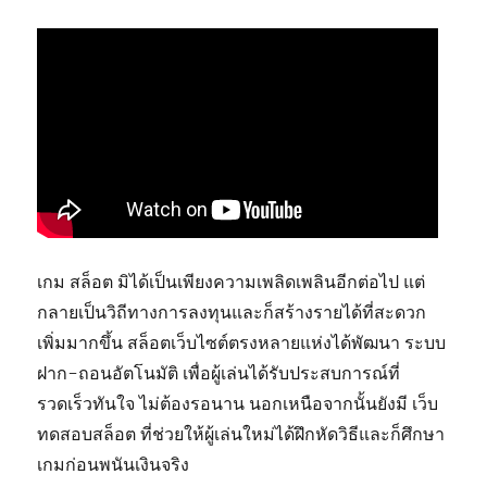
เกม สล็อต มิได้เป็นเพียงความเพลิดเพลินอีกต่อไป แต่
กลายเป็นวิถีทางการลงทุนและก็สร้างรายได้ที่สะดวก
เพิ่มมากขึ้น สล็อตเว็บไซต์ตรงหลายแห่งได้พัฒนา ระบบ
ฝาก-ถอนอัตโนมัติ เพื่อผู้เล่นได้รับประสบการณ์ที่
รวดเร็วทันใจ ไม่ต้องรอนาน นอกเหนือจากนั้นยังมี เว็บ
ทดสอบสล็อต ที่ช่วยให้ผู้เล่นใหม่ได้ฝึกหัดวิธีและก็ศึกษา
เกมก่อนพนันเงินจริง