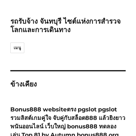
รถรับจ้าง จันทบุรี ไซต์แห่งการสำรวจ
โลกและการเดินทาง
เมนู
ข้างเคียง
Bonus888 websiteตรง pgslot pgslot
รวมลิสต์เกมคู่ใจ จับคู่กับสล็อต888 แล้วยิงยาว
พนันออนไลน์ เว็บใหญ่ bonus888 ทดลอง
เล่น Top 81 by Autumn bonus888.org