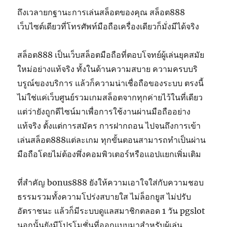
ถึงเวลายกฐานะการเล่นสล็อตของคุณ สล็อต888
เว็บไซต์เดียวที่โทรศัพท์มือถือเครื่องเดียวก็มั่งมีได้จริง
สล็อต888 เป็นเว็บสล็อตมือถือที่ตอบโจทย์ผู้เล่นยุคสมัย
ใหม่อย่างแท้จริง ทั้งในด้านความสบาย ความครบบริ
บรูณ์ของบริการ แล้วก็ความน่าเชื่อถือของระบบ ตรงนี้
ไม่ใช่แค่เว็บศูนย์รวมเกมสล็อตจากทุกค่ายไว้ในที่เดียว
แต่ว่ายังถูกดีไซน์มาเพื่อการใช้งานผ่านมือถืออย่าง
แท้จริง ตั้งแต่การสมัคร การฝากถอน ไปจนถึงการเข้า
เล่นสล็อต888แต่ละเกม ทุกขั้นตอนสามารถทำเป็นผ่าน
มือถือโดยไม่ต้องพึ่งคอมพิวเตอร์หรือแอปแยกเพิ่มเติม
ที่สำคัญ bonus888 ยังให้ความเอาใจใส่กับความชอบ
ธรรมรวมทั้งความโปร่งสบายใส ไม่ล็อกยูส ไม่ปรับ
อัตราชนะ แล้วก็มีระบบดูแลสมาชิกตลอด 1 วัน pgslot
นอกนั้นยังมีโปรโมชั่นที่ออกแบบมาสำหรับผู้เล่น