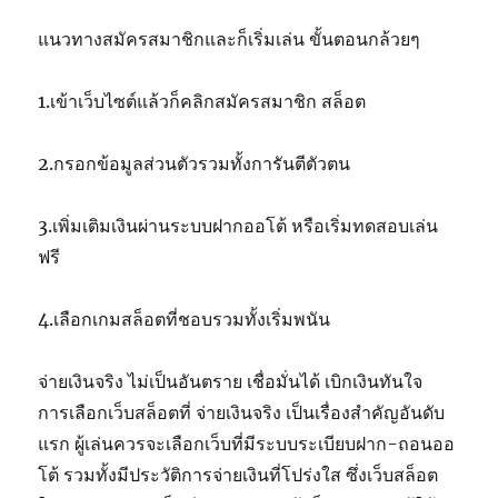
แนวทางสมัครสมาชิกและก็เริ่มเล่น ขั้นตอนกล้วยๆ
1.เข้าเว็บไซต์แล้วก็คลิกสมัครสมาชิก สล็อต
2.กรอกข้อมูลส่วนตัวรวมทั้งการันตีตัวตน
3.เพิ่มเติมเงินผ่านระบบฝากออโต้ หรือเริ่มทดสอบเล่น
ฟรี
4.เลือกเกมสล็อตที่ชอบรวมทั้งเริ่มพนัน
จ่ายเงินจริง ไม่เป็นอันตราย เชื่อมั่นได้ เบิกเงินทันใจ
การเลือกเว็บสล็อตที่ จ่ายเงินจริง เป็นเรื่องสำคัญอันดับ
แรก ผู้เล่นควรจะเลือกเว็บที่มีระบบระเบียบฝาก-ถอนออ
โต้ รวมทั้งมีประวัติการจ่ายเงินที่โปร่งใส ซึ่งเว็บสล็อต