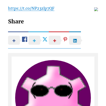
https://t.co/NP23zlp7QF
Share