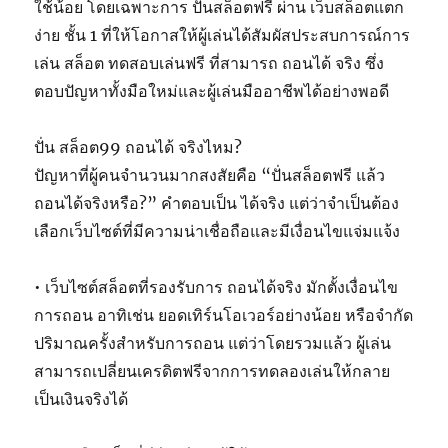
ใช้น้อย โดยเฉพาะการ ปั่นสล็อตฟรี ผ่าน เว็บสล็อตแตก
ง่าย ชั้น 1 ที่ให้โอกาสให้ผู้เล่นได้สัมผัสประสบการณ์การ
เล่น สล็อต ทดสอบเล่นฟรี ที่สามารถ ถอนได้ จริง ซึ่ง
ตอบปัญหาทั้งมือใหม่และผู้เล่นมืออาชีพได้อย่างพอดี
ปั่น สล็อต99 ถอนได้ จริงไหม?
ปัญหาที่ผู้คนจำนวนมากสงสัยคือ “ปั่นสล็อตฟรี แล้ว
ถอนได้จริงหรือ?” คำตอบเป็น ได้จริง แต่ว่าจำเป็นต้อง
เลือกเว็บไซต์ที่มีความน่าเชื่อถือและมีเงื่อนไขแจ่มแจ้ง
• เว็บไซต์สล็อตที่รองรับการ ถอนได้จริง มักตั้งเงื่อนไข
การถอน อาทิเช่น ยอดเทิร์นโอเวอร์อย่างน้อย หรือจำกัด
ปริมาณครั้งสำหรับการถอน แต่ว่าโดยรวมแล้ว ผู้เล่น
สามารถเปลี่ยนเครดิตฟรีจากการทดลองเล่นให้กลาย
เป็นเงินจริงได้