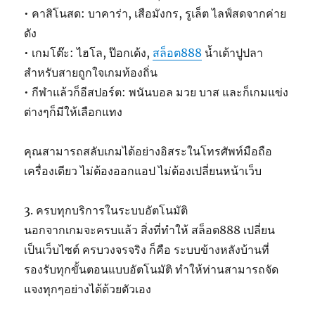
• คาสิโนสด: บาคาร่า, เสือมังกร, รูเล็ต ไลฟ์สดจากค่าย
ดัง
• เกมโต๊ะ: ไฮโล, ป๊อกเด้ง,
สล็อต888
น้ำเต้าปูปลา
สำหรับสายถูกใจเกมท้องถิ่น
• กีฬาแล้วก็อีสปอร์ต: พนันบอล มวย บาส และก็เกมแข่ง
ต่างๆก็มีให้เลือกแทง
คุณสามารถสลับเกมได้อย่างอิสระในโทรศัพท์มือถือ
เครื่องเดียว ไม่ต้องออกแอป ไม่ต้องเปลี่ยนหน้าเว็บ
3. ครบทุกบริการในระบบอัตโนมัติ
นอกจากเกมจะครบแล้ว สิ่งที่ทำให้ สล็อต888 เปลี่ยน
เป็นเว็บไซต์ ครบวงจรจริง ก็คือ ระบบข้างหลังบ้านที่
รองรับทุกขั้นตอนแบบอัตโนมัติ ทำให้ท่านสามารถจัด
แจงทุกๆอย่างได้ด้วยตัวเอง