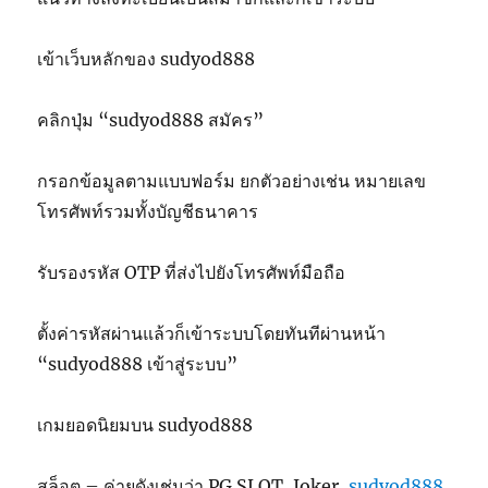
เข้าเว็บหลักของ sudyod888
คลิกปุ่ม “sudyod888 สมัคร”
กรอกข้อมูลตามแบบฟอร์ม ยกตัวอย่างเช่น หมายเลข
โทรศัพท์รวมทั้งบัญชีธนาคาร
รับรองรหัส OTP ที่ส่งไปยังโทรศัพท์มือถือ
ตั้งค่ารหัสผ่านแล้วก็เข้าระบบโดยทันทีผ่านหน้า
“sudyod888 เข้าสู่ระบบ”
เกมยอดนิยมบน sudyod888
สล็อต – ค่ายดังเช่นว่า PG SLOT, Joker,
sudyod888