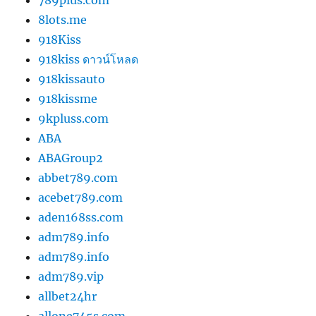
8lots.me
918Kiss
918kiss ดาวน์โหลด
918kissauto
918kissme
9kpluss.com
ABA
ABAGroup2
abbet789.com
acebet789.com
aden168ss.com
adm789.info
adm789.info
adm789.vip
allbet24hr
allone745s.com