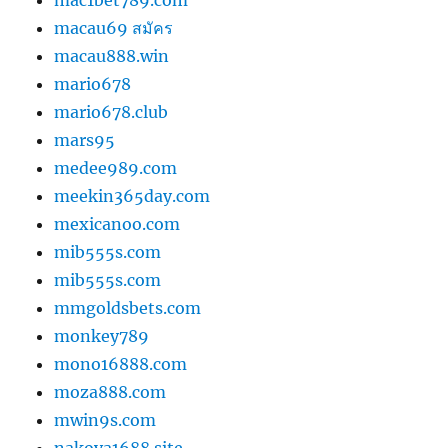
macau69 สมัคร
macau888.win
mario678
mario678.club
mars95
medee989.com
meekin365day.com
mexicanoo.com
mib555s.com
mib555s.com
mmgoldsbets.com
monkey789
mono16888.com
moza888.com
mwin9s.com
nakoya1688.site