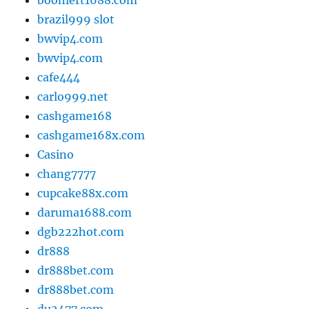
brazil999 slot
bwvip4.com
bwvip4.com
cafe444
carlo999.net
cashgame168
cashgame168x.com
Casino
chang7777
cupcake88x.com
daruma1688.com
dgb222hot.com
dr888
dr888bet.com
dr888bet.com
du2477.com