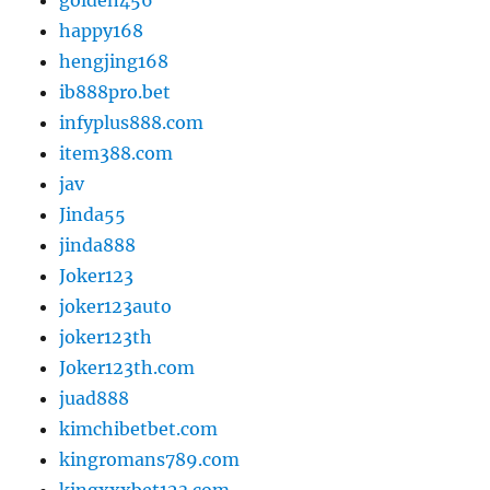
happy168
hengjing168
ib888pro.bet
infyplus888.com
item388.com
jav
Jinda55
jinda888
Joker123
joker123auto
joker123th
Joker123th.com
juad888
kimchibetbet.com
kingromans789.com
kingxxxbet123.com