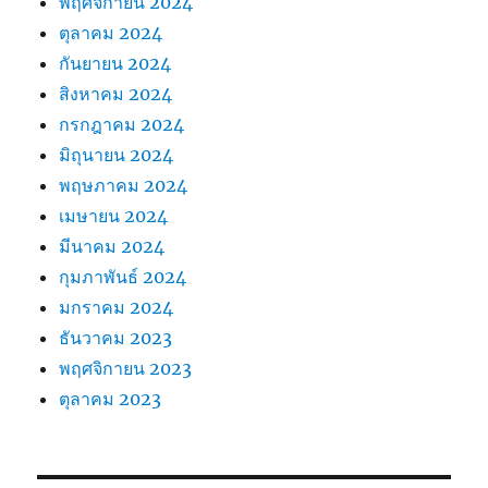
พฤศจิกายน 2024
ตุลาคม 2024
กันยายน 2024
สิงหาคม 2024
กรกฎาคม 2024
มิถุนายน 2024
พฤษภาคม 2024
เมษายน 2024
มีนาคม 2024
กุมภาพันธ์ 2024
มกราคม 2024
ธันวาคม 2023
พฤศจิกายน 2023
ตุลาคม 2023