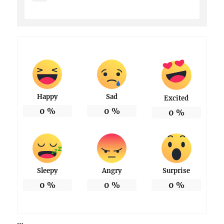
Happy
Sad
Excited
0
%
0
%
0
%
Sleepy
Angry
Surprise
0
%
0
%
0
%
…