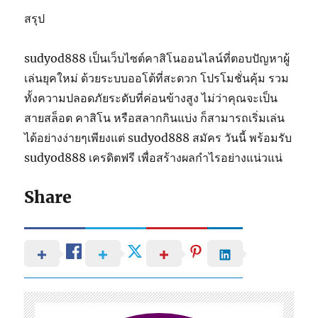
สรุป
sudyod888 เป็นเว็บไซต์คาสิโนออนไลน์ที่ตอบปัญหาผู้
เล่นยุคใหม่ ด้วยระบบออโต้ที่สะดวก โปรโมชั่นคุ้ม รวม
ทั้งความปลอดภัยระดับที่ค่อนข้างสูง ไม่ว่าคุณจะเป็น
สายสล็อต คาสิโน หรือสลากกินแบ่ง ก็สามารถเริ่มเล่น
ได้อย่างง่ายๆเพียงแต่ sudyod888 สมัคร วันนี้ พร้อมรับ
sudyod888 เครดิตฟรี เพื่อสร้างผลกำไรอย่างแน่วแน่
Share