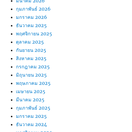
มีนาคม 2026
กุมภาพันธ์ 2026
มกราคม 2026
ธันวาคม 2025
พฤศจิกายน 2025
ตุลาคม 2025
กันยายน 2025
สิงหาคม 2025
กรกฎาคม 2025
มิถุนายน 2025
พฤษภาคม 2025
เมษายน 2025
มีนาคม 2025
กุมภาพันธ์ 2025
มกราคม 2025
ธันวาคม 2024