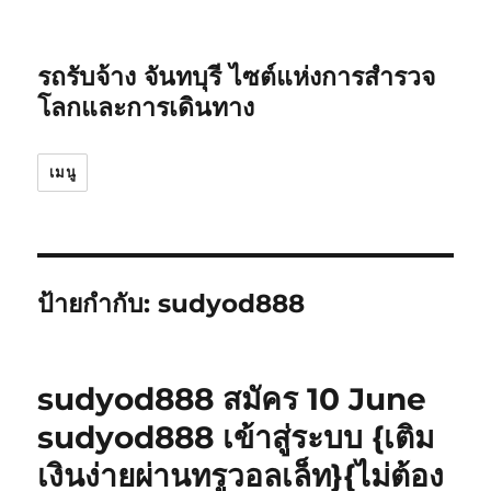
รถรับจ้าง จันทบุรี ไซต์แห่งการสำรวจ
โลกและการเดินทาง
เมนู
ป้ายกำกับ:
sudyod888
sudyod888 สมัคร 10 June
sudyod888 เข้าสู่ระบบ {เติม
เงินง่ายผ่านทรูวอลเล็ท}{ไม่ต้อง