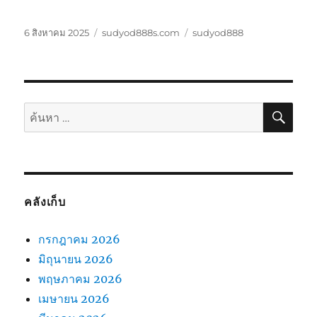
เขียน
หมวด
ป้าย
6 สิงหาคม 2025
sudyod888s.com
sudyod888
เมื่อ
หมู่
กำกับ
ค้นห
ค้นหา:
คลังเก็บ
กรกฎาคม 2026
มิถุนายน 2026
พฤษภาคม 2026
เมษายน 2026