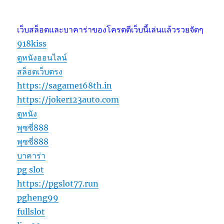
เว็บสล็อตและบาคาร่าของโครตดีเว็บนี้เล่นแล้วรวยจัดๆ
918kiss
ดูหนังออนไลน์
สล็อตเว็บตรง
https://sagame168th.in
https://joker123auto.com
ดูหนัง
พุซซี่888
พุซซี่888
บาคาร่า
pg slot
https://pgslot77.run
pgheng99
fullslot