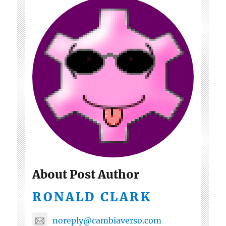
About Post Author
RONALD CLARK
noreply@cambiaverso.com